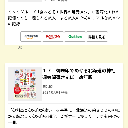
2022.05.26 発売
ＳＮＳグループ「食べるぞ！世界の地元メシ」が書籍化！旅の
記憶とともに綴られる旅人による旅人のためのリアルな旅メシ
の記録
詳細を見る
AD
１７ 御朱印でめぐる北海道の神社
週末開運さんぽ 改訂版
御朱印
2024.07.04 発売
「御利益と御朱印が凄い」を基準に、北海道の約８００の神社
から厳選して御朱印を紹介。ビギナーに優しく、ツウも納得の
一冊。