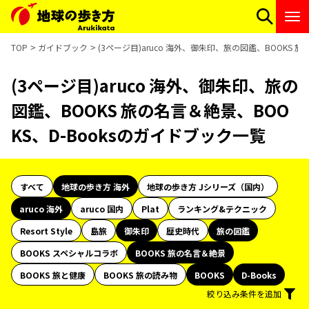
TOP
ガイドブック
(3ページ目)aruco 海外、御朱印、旅の図鑑、BOOKS 
(3ページ目)aruco 海外、御朱印、旅の
図鑑、BOOKS 旅の名言＆絶景、BOO
KS、D-Booksのガイドブック一覧
すべて
地球の歩き方 海外
地球の歩き方 Jシリーズ（国内）
aruco 海外
aruco 国内
Plat
ランキング&テクニック
Resort Style
島旅
御朱印
歴史時代
旅の図鑑
BOOKS スペシャルコラボ
BOOKS 旅の名言＆絶景
BOOKS 旅と健康
BOOKS 旅の読み物
BOOKS
D-Books
絞り込み条件を追加