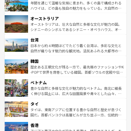
着のスイス情報は
コンテンツ一覧
を参照してほしい。
ンメントが詰まった刺激的なスポットだ。一方、アメリカ
年間を通じて温暖な気候に恵まれ、多くの島で構成される
西部には大自然が広がり、グランドキャニオンやイエロー
ハワイは、どの島も独自の魅力をもっている。大自然の神
ストーン国立公園といった絶景が堪能できる。さらに、南
秘を感じたいなら、火山が生み出した壮大な景観を誇るハ
オーストラリア
部のニューオーリンズでは、音楽と美食が融合した独特の
ワイ島は見逃せない。また、定番の観光地といえばオアフ
文化が魅力。旅行者はアメリカの各地域で異なる魅力を楽
島だが、静かな自然を求めるならマウイ島やカウアイ島が
オーストラリアは、壮大な自然と多様な文化が魅力の国。
しみながら、その多様性と豊かな歴史を感じることができ
おすすめ。エメラルドグリーンに輝く海をはじめ、豊かな
シドニーのシンボルであるシドニー・オペラハウス、オー
るだろう。車でのロードトリップや列車の旅も、アメリカ
文化や歴史が息づいている。「アロハスピリット」と呼ば
ストラリア東海岸北部に広がる大サンゴ礁地帯グレートバ
ならではの贅沢な旅のスタイルだ。 なお、新着のアメリカ
台湾
れるおもてなしの心で訪れる人々を迎えてくれるハワイの
リアリーフや大陸中央部にそびえるウルル（エアーズロッ
情報は
コンテンツ一覧
を参照してほしい。
人々、おいしいローカルフードやハワイアンミュージッ
ク）、タスマニアの美しい原生林やケアンズの熱帯雨林な
日本から約４時間ほどでたどり着く台湾は、多彩な文化と
ク、伝統的なフラダンスなど、すべてがハワイの魅力を彩
ど、見どころがたくさん。また、カフェやワイン、オージ
自然が織りなす魅力的な観光地。活気あふれる大都市の台
っている。訪れるたびに新しい発見と感動が待っているハ
ービーフなどの食文化も豊かで、美味しいものであふれて
北やノスタルジックな町並みが人気な九份（ジォウフェ
ワイを、存分に味わってほしい。 なお、新着のハワイ情報
韓国
いる。アクティビティも充実しており、サーフィンやダイ
ン）、静ひつな山岳地帯である台湾東部など、都市の喧騒
は
コンテンツ一覧
を参照してほしい。
ビング、ハイキングなど、アウトドア好きにはたまらな
と山間の静けさが共存しており、訪れる人に新しい発見と
歴史ある王朝文化が残る一方で、最先端のファッションやK
い。オーストラリアの多彩な魅力を存分に味わいつくそ
驚きをもたらしてくれる。また、奥深い台湾の食文化も魅
-POPで世界を席巻している韓国。首都ソウルの宮殿や伝統
う。 なお、新着のオーストラリア情報は
コンテンツ一覧
を
力で、夜市などの屋台グルメから高級料理、ヘルシーで美
家屋が並ぶエリアでは韓国の歴史と文化に浸ることがで
参照してほしい。
ベトナム
容にもいいと評判のスイーツなど、バラエティ豊かな料理
き、地方に足を延ばせば四季折々の自然美を楽しむことが
が味わえる。 なお、新着の台湾情報は
コンテンツ一覧
を参
できる。そして、キムチや焼肉、絶品のストリートフード
豊かな自然と多様な文化が魅力的なベトナム。南北に細長
照してほしい。
まで、さまざまな韓国料理が待っている。夜には、韓国な
く伸びる国土には、広大な田園風景や青々とした山々、世
らではのナイトライフも堪能できる。あたたかいホスピタ
界遺産に登録された壮大な自然景観が点在し、都市部では
タイ
リティに包まれながら、韓国の多彩な魅力を心ゆくまで味
急速な発展と共に伝統が息づく。ハノイの古い町並みやホ
わってみてほしい。 なお、新着の韓国情報は
コンテンツ一
ーチミン市のフランス統治時代の建物も、独特の雰囲気を
タイは、東南アジアに位置する豊かな自然と歴史が息づく
覧
を参照してほしい。
醸し出している。また、バラエティの豊かさとおいしさで
国だ。首都バンコクは高層ビルが立ち並ぶ一方、伝統的な
世界中の食通を魅了してやまないベトナム料理も魅力のひ
寺院や市場がいたるところに点在し、古きよき文化と現代
香港
とつ。フォーやバインミー、ベトナムコーヒーなどは、ぜ
の活気が交差している。北部ではチェンマイなどの山岳地
ひ現地で味わいたい。どの地域を訪れてもあたたかい人々
帯で自然と触れ合い、南部ではプーケットやクラビの美し
アジアと西洋の文化が交わる香港は、特有のエネルギーを