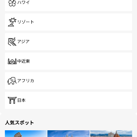
ハワイ
リゾート
アジア
中近東
アフリカ
日本
人気スポット