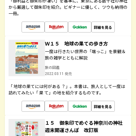
「御利益と御朱印が凄い」を基準に、東京にある数千社の神社
から厳選して御朱印を紹介。ビギナーに優しく、ツウも納得の
一冊。
詳細を見る
Ｗ１５ 地球の果ての歩き方
一度は行きたい世界の「端っこ」を景観＆
旅の雑学とともに解説
旅の図鑑
2022.03.11 発売
「 地球の果てには何がある ？」。本書は、旅人として一度は
訪れてみたい「 果 て」の地を紹介するものです。
詳細を見る
１５ 御朱印でめぐる神奈川の神社
週末開運さんぽ 改訂版