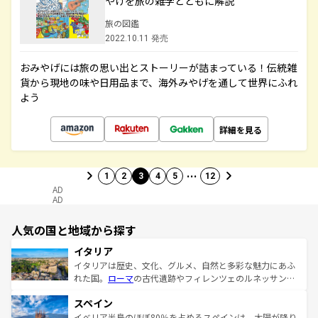
やげを旅の雑学とともに解説
旅の図鑑
2022.10.11 発売
おみやげには旅の思い出とストーリーが詰まっている！伝統雑
貨から現地の味や日用品まで、海外みやげを通して世界にふれ
よう
詳細を見る
…
1
2
3
4
5
12
AD
AD
人気の国と地域から探す
イタリア
イタリアは歴史、文化、グルメ、自然と多彩な魅力にあふ
れた国。
ローマ
の古代遺跡やフィレンツェのルネッサンス
美術、ヴェネツィアの運河など、歴史あるスポットはもち
スペイン
ろん、トスカーナの美しい田園風景やアマルフィ海岸の絶
景など、自然景観も見逃せない。観光の合間には、本場の
イベリア半島のほぼ80％を占めるスペインは、太陽が降り