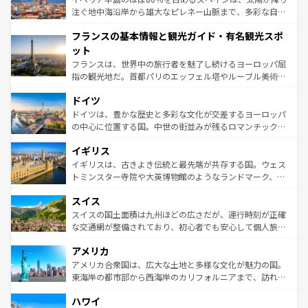
ピザやパスタなど、絶品のイタリア料理を堪能することも
注ぐ地中海沿岸から雄大なピレネー山脈まで、多彩な自然
できる。朝目覚めてから夜眠るまで、すべての瞬間を楽し
と文化が詰まったヨーロッパ屈指の旅行先だ。多様な地域
フランスの基本情報と観光ガイド・有名観光スポ
ませてくれるイタリアで、忘れられない旅をしてみよう！
文化が根付くこの国では、情熱的なフラメンコ、熱気あふ
なお、新着のイタリア情報は
コンテンツ一覧
を参照してほ
れる闘牛、そして美味しいタパスが生活の一部となってい
ット
しい。
る。首都マドリードの洗練された雰囲気や、バルセロナの
フランスは、世界中の旅行者を魅了し続けるヨーロッパ屈
アートに溢れた街角から、地方では古代ローマ遺跡や中世
指の観光地だ。首都パリのエッフェル塔やルーブル美術館
の城塞都市、穏やかなビーチリゾートまで多彩な表情を見
といった象徴的なスポットから、田舎町の古風な美しさま
せる。地方によって風土や気候が異なるスペインはその個
ドイツ
で、幅広い魅力が詰まっている。華麗な宮殿、歴史的な大
性で訪れる人を魅了する。 なお、新着のスペイン情報は
コ
聖堂、美しいビーチ、そして豊かな自然が、訪れる者を心
ドイツは、豊かな歴史と多彩な文化が交差するヨーロッパ
ンテンツ一覧
を参照してほしい。
から魅了する。また、フランスは美食の国としても知ら
の中心に位置する国。中世の街並みが残るロマンチック街
れ、フランス料理はユネスコ無形文化遺産にも登録されて
道から、未来を先取りするようなモダンな都市まで多様な
イギリス
いる。シャンパンの発祥地であるランス、プロヴァンスの
顔を持つこの国は、どこを歩いても飽きることがない。ベ
香り高いラベンダー畑など、多彩な楽しみ方が可能だ。さ
ルリンの文化的活気、バイエルン州のアルプスの絶景、そ
イギリスは、古きよき伝統と最先端が共存する国。ウェス
らに、パリ以外の地域にも魅力が溢れており、どの街角に
してライン川沿いのワイン畑といった風景は必見。ビール
トミンスター寺院や大英博物館のようなランドマーク、歴
も豊かな歴史と文化が息づいている。パリ以外の個性あふ
とソーセージを味わいながら地元の人と過ごす楽しい時間
史ある大学都市、美しい丘陵地帯や牧歌的な風景など、エ
れる地方に足を運ぶとそれぞれで全く異なる文化を体験で
スイス
は、お酒好きな人にはぜひ体験してほしい。 なお、新着の
リアごとに異なる魅力がある。また、優雅なアフタヌーン
きるだろう。 なお、新着のフランス情報は
コンテンツ一覧
ドイツ情報は
コンテンツ一覧
を参照してほしい。
ティー、ビール好きにはたまらない英国パブ、サッカー観
スイスの国土面積は九州ほどの広さだが、運行時刻が正確
を参照してほしい。
戦など、本場だからこそできる体験も豊富。イギリスを旅
な交通網が整備されており、初心者でも安心して個人旅行
して楽しみつくそう。 なお、新着のイギリス情報は
コンテ
を楽しめる。日本同様に時刻表どおりの旅が可能だ。中世
アメリカ
ンツ一覧
を参照してほしい。
の建物がそのまま残る町や、スイスならではのユニークな
博物館もあり、アルプス観光だけでなく町歩きも満喫する
アメリカ合衆国は、広大な土地と多様な文化が魅力の国。
ことができる。国民の所得が高いため物価も高いが、旅行
東海岸の都市部から西海岸のカリフォルニアまで、訪れる
者向けの交通パス提供のサービスもあり、うまく活用すれ
場所ごとに異なる風景と体験が待っている。ニューヨーク
ハワイ
ば市内交通費無料で観光を楽しむこともできる。 なお、新
のような巨大都市は、観光、ショッピング、エンターテイ