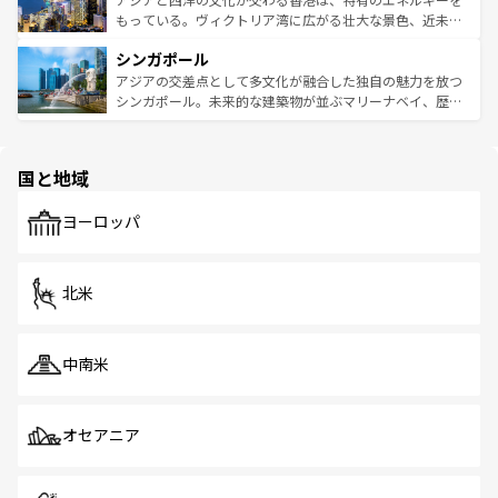
が旅行者を迎えてくれるので、きっと忘れられない旅にな
いビーチでリゾート気分を楽しむことができる。タイ料理
もっている。ヴィクトリア湾に広がる壮大な景色、近未来
るはずだ。 なお、新着のベトナム情報は
コンテンツ一覧
を
は世界的に有名で、屋台から高級レストランまで味覚を刺
的なアートスポット、そして歴史と現代が融合した町並
参照してほしい。
シンガポール
激する。気候は一年中温暖で、どの季節にも異なる楽しみ
み、どこを訪れても感動するはず。観光スポットが密集し
が待っている。親しみやすいタイの人々、仏教を中心とし
ており、効率よく見どころを回れるのも魅力。息をのむよ
アジアの交差点として多文化が融合した独自の魅力を放つ
た文化、そして多様な観光資源が、訪れる旅人を魅了し続
うな絶景から文化的な体験まで、香港を存分に楽しみ尽く
シンガポール。未来的な建築物が並ぶマリーナベイ、歴史
ける。 なお、新着のタイ情報は
コンテンツ一覧
を参照して
そう。 なお、新着の香港情報は
コンテンツ一覧
を参照して
と伝統を感じられるエスニックタウン、多数の緑豊かな公
ほしい。
ほしい。
園や自然保護区など、自然が調和した近代的な景観と文化
の多様性あふれるカラフルな町は、どこを歩いても新しい
国と地域
発見がある。さらに、治安のよさや充実した公共交通機関
も、旅行者にとっては魅力的なポイント。グルメも豊富
で、ホーカーズは地元の風情を楽しめる外せないスポット
ヨーロッパ
だ。訪れる人を飽きさせないシンガポールで、多様な魅力
を体感しよう。 なお、新着のシンガポール情報は
コンテン
ツ一覧
を参照してほしい。
北米
中南米
オセアニア