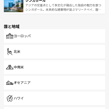
シンガポール
激する。気候は一年中温暖で、どの季節にも異なる楽しみ
み、どこを訪れても感動するはず。観光スポットが密集し
が待っている。親しみやすいタイの人々、仏教を中心とし
ており、効率よく見どころを回れるのも魅力。息をのむよ
アジアの交差点として多文化が融合した独自の魅力を放つ
た文化、そして多様な観光資源が、訪れる旅人を魅了し続
うな絶景から文化的な体験まで、香港を存分に楽しみ尽く
シンガポール。未来的な建築物が並ぶマリーナベイ、歴史
ける。 なお、新着のタイ情報は
コンテンツ一覧
を参照して
そう。 なお、新着の香港情報は
コンテンツ一覧
を参照して
と伝統を感じられるエスニックタウン、多数の緑豊かな公
ほしい。
ほしい。
園や自然保護区など、自然が調和した近代的な景観と文化
の多様性あふれるカラフルな町は、どこを歩いても新しい
国と地域
発見がある。さらに、治安のよさや充実した公共交通機関
も、旅行者にとっては魅力的なポイント。グルメも豊富
で、ホーカーズは地元の風情を楽しめる外せないスポット
ヨーロッパ
だ。訪れる人を飽きさせないシンガポールで、多様な魅力
を体感しよう。 なお、新着のシンガポール情報は
コンテン
ツ一覧
を参照してほしい。
北米
中南米
オセアニア
ハワイ