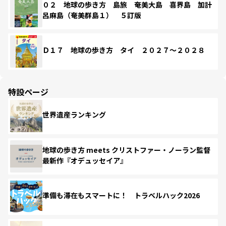
０２ 地球の歩き方 島旅 奄美大島 喜界島 加計
呂麻島（奄美群島１） ５訂版
Ｄ１７ 地球の歩き方 タイ ２０２７～２０２８
特設ページ
世界遺産ランキング
地球の歩き方 meets クリストファー・ノーラン監督
最新作『オデュッセイア』
準備も滞在もスマートに！ トラベルハック2026