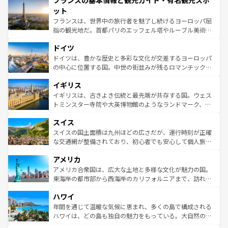
フランスの基本情報と観光ガイド・有名観光スポ
文化が根付くこの国では、情熱的なフラメンコ、熱気あふ
なお、新着のイタリア情報は
コンテンツ一覧
を参照してほ
れる闘牛、そして美味しいタパスが生活の一部となってい
ット
しい。
る。首都マドリードの洗練された雰囲気や、バルセロナの
フランスは、世界中の旅行者を魅了し続けるヨーロッパ屈
アートに溢れた街角から、地方では古代ローマ遺跡や中世
指の観光地だ。首都パリのエッフェル塔やルーブル美術館
の城塞都市、穏やかなビーチリゾートまで多彩な表情を見
といった象徴的なスポットから、田舎町の古風な美しさま
せる。地方によって風土や気候が異なるスペインはその個
ドイツ
で、幅広い魅力が詰まっている。華麗な宮殿、歴史的な大
性で訪れる人を魅了する。 なお、新着のスペイン情報は
コ
聖堂、美しいビーチ、そして豊かな自然が、訪れる者を心
ドイツは、豊かな歴史と多彩な文化が交差するヨーロッパ
ンテンツ一覧
を参照してほしい。
から魅了する。また、フランスは美食の国としても知ら
の中心に位置する国。中世の街並みが残るロマンチック街
れ、フランス料理はユネスコ無形文化遺産にも登録されて
道から、未来を先取りするようなモダンな都市まで多様な
イギリス
いる。シャンパンの発祥地であるランス、プロヴァンスの
顔を持つこの国は、どこを歩いても飽きることがない。ベ
香り高いラベンダー畑など、多彩な楽しみ方が可能だ。さ
ルリンの文化的活気、バイエルン州のアルプスの絶景、そ
イギリスは、古きよき伝統と最先端が共存する国。ウェス
らに、パリ以外の地域にも魅力が溢れており、どの街角に
してライン川沿いのワイン畑といった風景は必見。ビール
トミンスター寺院や大英博物館のようなランドマーク、歴
も豊かな歴史と文化が息づいている。パリ以外の個性あふ
とソーセージを味わいながら地元の人と過ごす楽しい時間
史ある大学都市、美しい丘陵地帯や牧歌的な風景など、エ
れる地方に足を運ぶとそれぞれで全く異なる文化を体験で
スイス
は、お酒好きな人にはぜひ体験してほしい。 なお、新着の
リアごとに異なる魅力がある。また、優雅なアフタヌーン
きるだろう。 なお、新着のフランス情報は
コンテンツ一覧
ドイツ情報は
コンテンツ一覧
を参照してほしい。
ティー、ビール好きにはたまらない英国パブ、サッカー観
スイスの国土面積は九州ほどの広さだが、運行時刻が正確
を参照してほしい。
戦など、本場だからこそできる体験も豊富。イギリスを旅
な交通網が整備されており、初心者でも安心して個人旅行
して楽しみつくそう。 なお、新着のイギリス情報は
コンテ
を楽しめる。日本同様に時刻表どおりの旅が可能だ。中世
アメリカ
ンツ一覧
を参照してほしい。
の建物がそのまま残る町や、スイスならではのユニークな
博物館もあり、アルプス観光だけでなく町歩きも満喫する
アメリカ合衆国は、広大な土地と多様な文化が魅力の国。
ことができる。国民の所得が高いため物価も高いが、旅行
東海岸の都市部から西海岸のカリフォルニアまで、訪れる
者向けの交通パス提供のサービスもあり、うまく活用すれ
場所ごとに異なる風景と体験が待っている。ニューヨーク
ハワイ
ば市内交通費無料で観光を楽しむこともできる。 なお、新
のような巨大都市は、観光、ショッピング、エンターテイ
着のスイス情報は
コンテンツ一覧
を参照してほしい。
ンメントが詰まった刺激的なスポットだ。一方、アメリカ
年間を通じて温暖な気候に恵まれ、多くの島で構成される
西部には大自然が広がり、グランドキャニオンやイエロー
ハワイは、どの島も独自の魅力をもっている。大自然の神
ストーン国立公園といった絶景が堪能できる。さらに、南
秘を感じたいなら、火山が生み出した壮大な景観を誇るハ