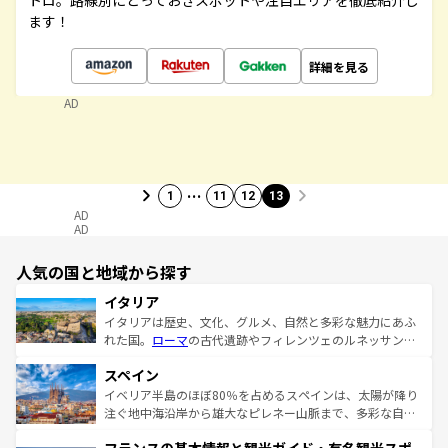
トロ。路線別にとっておきスポットや注目エリアを徹底紹介し
ます！
詳細を見る
AD
…
1
11
12
13
AD
AD
人気の国と地域から探す
イタリア
イタリアは歴史、文化、グルメ、自然と多彩な魅力にあふ
れた国。
ローマ
の古代遺跡やフィレンツェのルネッサンス
美術、ヴェネツィアの運河など、歴史あるスポットはもち
スペイン
ろん、トスカーナの美しい田園風景やアマルフィ海岸の絶
景など、自然景観も見逃せない。観光の合間には、本場の
イベリア半島のほぼ80％を占めるスペインは、太陽が降り
ピザやパスタなど、絶品のイタリア料理を堪能することも
注ぐ地中海沿岸から雄大なピレネー山脈まで、多彩な自然
できる。朝目覚めてから夜眠るまで、すべての瞬間を楽し
と文化が詰まったヨーロッパ屈指の旅行先だ。多様な地域
ませてくれるイタリアで、忘れられない旅をしてみよう！