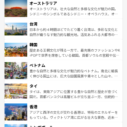
オーストラリア
部のニューオーリンズでは、音楽と美食が融合した独特の
ワイ島は見逃せない。また、定番の観光地といえばオアフ
文化が魅力。旅行者はアメリカの各地域で異なる魅力を楽
島だが、静かな自然を求めるならマウイ島やカウアイ島が
オーストラリアは、壮大な自然と多様な文化が魅力の国。
しみながら、その多様性と豊かな歴史を感じることができ
おすすめ。エメラルドグリーンに輝く海をはじめ、豊かな
シドニーのシンボルであるシドニー・オペラハウス、オー
るだろう。車でのロードトリップや列車の旅も、アメリカ
文化や歴史が息づいている。「アロハスピリット」と呼ば
ストラリア東海岸北部に広がる大サンゴ礁地帯グレートバ
ならではの贅沢な旅のスタイルだ。 なお、新着のアメリカ
台湾
れるおもてなしの心で訪れる人々を迎えてくれるハワイの
リアリーフや大陸中央部にそびえるウルル（エアーズロッ
情報は
コンテンツ一覧
を参照してほしい。
人々、おいしいローカルフードやハワイアンミュージッ
ク）、タスマニアの美しい原生林やケアンズの熱帯雨林な
日本から約４時間ほどでたどり着く台湾は、多彩な文化と
ク、伝統的なフラダンスなど、すべてがハワイの魅力を彩
ど、見どころがたくさん。また、カフェやワイン、オージ
自然が織りなす魅力的な観光地。活気あふれる大都市の台
っている。訪れるたびに新しい発見と感動が待っているハ
ービーフなどの食文化も豊かで、美味しいものであふれて
北やノスタルジックな町並みが人気な九份（ジォウフェ
ワイを、存分に味わってほしい。 なお、新着のハワイ情報
韓国
いる。アクティビティも充実しており、サーフィンやダイ
ン）、静ひつな山岳地帯である台湾東部など、都市の喧騒
は
コンテンツ一覧
を参照してほしい。
ビング、ハイキングなど、アウトドア好きにはたまらな
と山間の静けさが共存しており、訪れる人に新しい発見と
歴史ある王朝文化が残る一方で、最先端のファッションやK
い。オーストラリアの多彩な魅力を存分に味わいつくそ
驚きをもたらしてくれる。また、奥深い台湾の食文化も魅
-POPで世界を席巻している韓国。首都ソウルの宮殿や伝統
う。 なお、新着のオーストラリア情報は
コンテンツ一覧
を
力で、夜市などの屋台グルメから高級料理、ヘルシーで美
家屋が並ぶエリアでは韓国の歴史と文化に浸ることがで
参照してほしい。
ベトナム
容にもいいと評判のスイーツなど、バラエティ豊かな料理
き、地方に足を延ばせば四季折々の自然美を楽しむことが
が味わえる。 なお、新着の台湾情報は
コンテンツ一覧
を参
できる。そして、キムチや焼肉、絶品のストリートフード
豊かな自然と多様な文化が魅力的なベトナム。南北に細長
照してほしい。
まで、さまざまな韓国料理が待っている。夜には、韓国な
く伸びる国土には、広大な田園風景や青々とした山々、世
らではのナイトライフも堪能できる。あたたかいホスピタ
界遺産に登録された壮大な自然景観が点在し、都市部では
タイ
リティに包まれながら、韓国の多彩な魅力を心ゆくまで味
急速な発展と共に伝統が息づく。ハノイの古い町並みやホ
わってみてほしい。 なお、新着の韓国情報は
コンテンツ一
ーチミン市のフランス統治時代の建物も、独特の雰囲気を
タイは、東南アジアに位置する豊かな自然と歴史が息づく
覧
を参照してほしい。
醸し出している。また、バラエティの豊かさとおいしさで
国だ。首都バンコクは高層ビルが立ち並ぶ一方、伝統的な
世界中の食通を魅了してやまないベトナム料理も魅力のひ
寺院や市場がいたるところに点在し、古きよき文化と現代
香港
とつ。フォーやバインミー、ベトナムコーヒーなどは、ぜ
の活気が交差している。北部ではチェンマイなどの山岳地
ひ現地で味わいたい。どの地域を訪れてもあたたかい人々
帯で自然と触れ合い、南部ではプーケットやクラビの美し
アジアと西洋の文化が交わる香港は、特有のエネルギーを
が旅行者を迎えてくれるので、きっと忘れられない旅にな
いビーチでリゾート気分を楽しむことができる。タイ料理
もっている。ヴィクトリア湾に広がる壮大な景色、近未来
るはずだ。 なお、新着のベトナム情報は
コンテンツ一覧
を
は世界的に有名で、屋台から高級レストランまで味覚を刺
的なアートスポット、そして歴史と現代が融合した町並
参照してほしい。