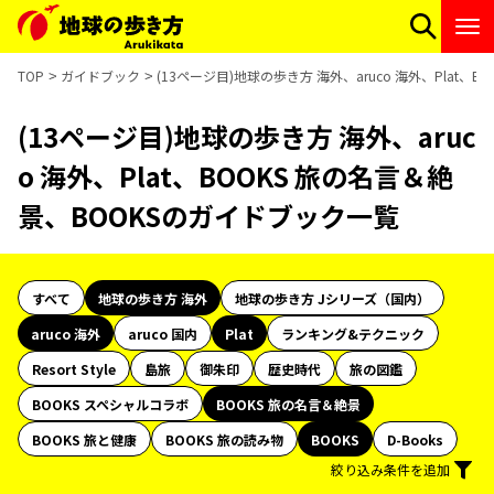
TOP
ガイドブック
(13ページ目)地球の歩き方 海外、aruco 海外、Plat、
(13ページ目)地球の歩き方 海外、aruc
o 海外、Plat、BOOKS 旅の名言＆絶
景、BOOKSのガイドブック一覧
すべて
地球の歩き方 海外
地球の歩き方 Jシリーズ（国内）
aruco 海外
aruco 国内
Plat
ランキング&テクニック
Resort Style
島旅
御朱印
歴史時代
旅の図鑑
BOOKS スペシャルコラボ
BOOKS 旅の名言＆絶景
BOOKS 旅と健康
BOOKS 旅の読み物
BOOKS
D-Books
絞り込み条件を追加