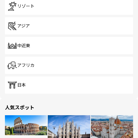
リゾート
アジア
中近東
アフリカ
日本
人気スポット