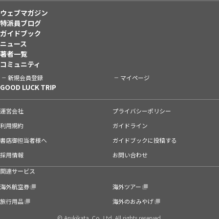
ウェブマガジン
特派員ブログ
ガイドブック
ニュース
著者一覧
コミュニティ
新規会員登録
マイページ
GOOD LUCK TRIP
運営会社
プライバシーポリシー
利用規約
ガイドライン
書店御担当者様へ
ガイドブックに投稿する
採用情報
お問い合わせ
関連サービス
海外航空券
海外ツアー
旅行用品
海外のおみやげ
© Arukikata. Co.,Ltd. All rights reserved.