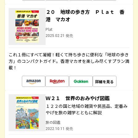
２０ 地球の歩き方 Ｐｌａｔ 香
港 マカオ
Plat
2025.02.21 発売
これ１冊にすべて凝縮！軽くて持ち歩きに便利な「地球の歩き
方」のコンパクトガイド。香港マカオを楽しみ尽くすプラン満
載！
詳細を見る
Ｗ２１ 世界のおみやげ図鑑
１２２の国と地域の雑貨や民芸品、定番み
やげを旅の雑学とともに解説
旅の図鑑
2022.10.11 発売