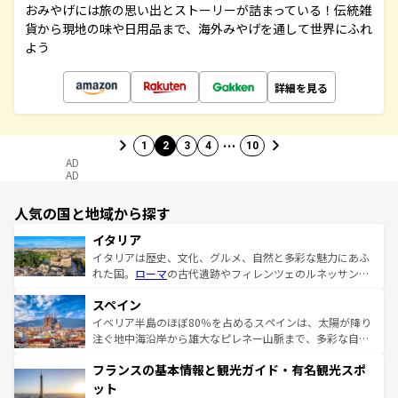
おみやげには旅の思い出とストーリーが詰まっている！伝統雑
貨から現地の味や日用品まで、海外みやげを通して世界にふれ
よう
詳細を見る
…
1
2
3
4
10
AD
AD
人気の国と地域から探す
イタリア
イタリアは歴史、文化、グルメ、自然と多彩な魅力にあふ
れた国。
ローマ
の古代遺跡やフィレンツェのルネッサンス
美術、ヴェネツィアの運河など、歴史あるスポットはもち
スペイン
ろん、トスカーナの美しい田園風景やアマルフィ海岸の絶
景など、自然景観も見逃せない。観光の合間には、本場の
イベリア半島のほぼ80％を占めるスペインは、太陽が降り
ピザやパスタなど、絶品のイタリア料理を堪能することも
注ぐ地中海沿岸から雄大なピレネー山脈まで、多彩な自然
できる。朝目覚めてから夜眠るまで、すべての瞬間を楽し
と文化が詰まったヨーロッパ屈指の旅行先だ。多様な地域
フランスの基本情報と観光ガイド・有名観光スポ
ませてくれるイタリアで、忘れられない旅をしてみよう！
文化が根付くこの国では、情熱的なフラメンコ、熱気あふ
なお、新着のイタリア情報は
コンテンツ一覧
を参照してほ
れる闘牛、そして美味しいタパスが生活の一部となってい
ット