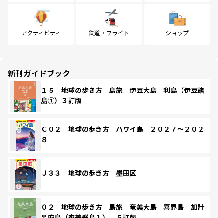
アクティビティ
鉄道・フライト
ショップ
新刊ガイドブック
１５ 地球の歩き方 島旅 伊豆大島 利島（伊豆諸
島①）３訂版
Ｃ０２ 地球の歩き方 ハワイ島 ２０２７～２０２
８
Ｊ３３ 地球の歩き方 墨田区
０２ 地球の歩き方 島旅 奄美大島 喜界島 加計
呂麻島（奄美群島１） ５訂版