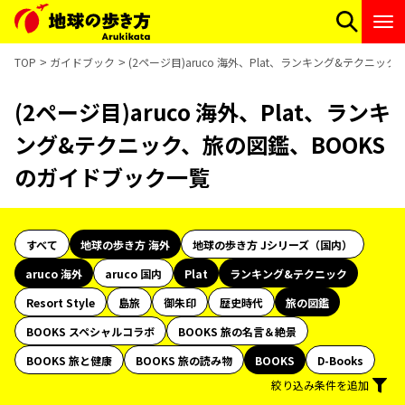
TOP
ガイドブック
(2ページ目)aruco 海外、Plat、ランキング&テクニ
(2ページ目)aruco 海外、Plat、ランキ
ング&テクニック、旅の図鑑、BOOKS
のガイドブック一覧
すべて
地球の歩き方 海外
地球の歩き方 Jシリーズ（国内）
aruco 海外
aruco 国内
Plat
ランキング&テクニック
Resort Style
島旅
御朱印
歴史時代
旅の図鑑
BOOKS スペシャルコラボ
BOOKS 旅の名言＆絶景
BOOKS 旅と健康
BOOKS 旅の読み物
BOOKS
D-Books
絞り込み条件を追加