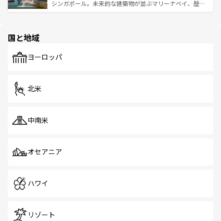
た文化、そして多様な観光資源が、訪れる旅人を魅了し続
うな絶景から文化的な体験まで、香港を存分に楽しみ尽く
シンガポール。未来的な建築物が並ぶマリーナベイ、歴史
ける。 なお、新着のタイ情報は
コンテンツ一覧
を参照して
そう。 なお、新着の香港情報は
コンテンツ一覧
を参照して
と伝統を感じられるエスニックタウン、多数の緑豊かな公
ほしい。
ほしい。
園や自然保護区など、自然が調和した近代的な景観と文化
の多様性あふれるカラフルな町は、どこを歩いても新しい
国と地域
発見がある。さらに、治安のよさや充実した公共交通機関
も、旅行者にとっては魅力的なポイント。グルメも豊富
で、ホーカーズは地元の風情を楽しめる外せないスポット
ヨーロッパ
だ。訪れる人を飽きさせないシンガポールで、多様な魅力
を体感しよう。 なお、新着のシンガポール情報は
コンテン
ツ一覧
を参照してほしい。
北米
中南米
オセアニア
ハワイ
リゾート