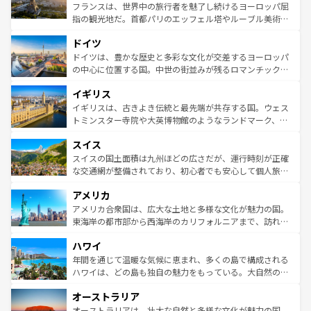
しい。
る。首都マドリードの洗練された雰囲気や、バルセロナの
フランスは、世界中の旅行者を魅了し続けるヨーロッパ屈
アートに溢れた街角から、地方では古代ローマ遺跡や中世
指の観光地だ。首都パリのエッフェル塔やルーブル美術館
の城塞都市、穏やかなビーチリゾートまで多彩な表情を見
といった象徴的なスポットから、田舎町の古風な美しさま
せる。地方によって風土や気候が異なるスペインはその個
ドイツ
で、幅広い魅力が詰まっている。華麗な宮殿、歴史的な大
性で訪れる人を魅了する。 なお、新着のスペイン情報は
コ
聖堂、美しいビーチ、そして豊かな自然が、訪れる者を心
ドイツは、豊かな歴史と多彩な文化が交差するヨーロッパ
ンテンツ一覧
を参照してほしい。
から魅了する。また、フランスは美食の国としても知ら
の中心に位置する国。中世の街並みが残るロマンチック街
れ、フランス料理はユネスコ無形文化遺産にも登録されて
道から、未来を先取りするようなモダンな都市まで多様な
イギリス
いる。シャンパンの発祥地であるランス、プロヴァンスの
顔を持つこの国は、どこを歩いても飽きることがない。ベ
香り高いラベンダー畑など、多彩な楽しみ方が可能だ。さ
ルリンの文化的活気、バイエルン州のアルプスの絶景、そ
イギリスは、古きよき伝統と最先端が共存する国。ウェス
らに、パリ以外の地域にも魅力が溢れており、どの街角に
してライン川沿いのワイン畑といった風景は必見。ビール
トミンスター寺院や大英博物館のようなランドマーク、歴
も豊かな歴史と文化が息づいている。パリ以外の個性あふ
とソーセージを味わいながら地元の人と過ごす楽しい時間
史ある大学都市、美しい丘陵地帯や牧歌的な風景など、エ
れる地方に足を運ぶとそれぞれで全く異なる文化を体験で
スイス
は、お酒好きな人にはぜひ体験してほしい。 なお、新着の
リアごとに異なる魅力がある。また、優雅なアフタヌーン
きるだろう。 なお、新着のフランス情報は
コンテンツ一覧
ドイツ情報は
コンテンツ一覧
を参照してほしい。
ティー、ビール好きにはたまらない英国パブ、サッカー観
スイスの国土面積は九州ほどの広さだが、運行時刻が正確
を参照してほしい。
戦など、本場だからこそできる体験も豊富。イギリスを旅
な交通網が整備されており、初心者でも安心して個人旅行
して楽しみつくそう。 なお、新着のイギリス情報は
コンテ
を楽しめる。日本同様に時刻表どおりの旅が可能だ。中世
アメリカ
ンツ一覧
を参照してほしい。
の建物がそのまま残る町や、スイスならではのユニークな
博物館もあり、アルプス観光だけでなく町歩きも満喫する
アメリカ合衆国は、広大な土地と多様な文化が魅力の国。
ことができる。国民の所得が高いため物価も高いが、旅行
東海岸の都市部から西海岸のカリフォルニアまで、訪れる
者向けの交通パス提供のサービスもあり、うまく活用すれ
場所ごとに異なる風景と体験が待っている。ニューヨーク
ハワイ
ば市内交通費無料で観光を楽しむこともできる。 なお、新
のような巨大都市は、観光、ショッピング、エンターテイ
着のスイス情報は
コンテンツ一覧
を参照してほしい。
ンメントが詰まった刺激的なスポットだ。一方、アメリカ
年間を通じて温暖な気候に恵まれ、多くの島で構成される
西部には大自然が広がり、グランドキャニオンやイエロー
ハワイは、どの島も独自の魅力をもっている。大自然の神
ストーン国立公園といった絶景が堪能できる。さらに、南
秘を感じたいなら、火山が生み出した壮大な景観を誇るハ
オーストラリア
部のニューオーリンズでは、音楽と美食が融合した独特の
ワイ島は見逃せない。また、定番の観光地といえばオアフ
文化が魅力。旅行者はアメリカの各地域で異なる魅力を楽
島だが、静かな自然を求めるならマウイ島やカウアイ島が
オーストラリアは、壮大な自然と多様な文化が魅力の国。