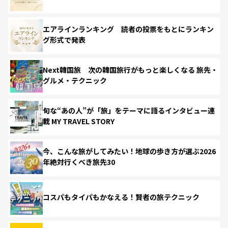
エアラインランキング 読者の投票をもとにランキン
グ形式で発表
Next韓国旅 次の韓国旅行がもっと楽しくなる 旅先・
グルメ・テクニック
旬な“あの人”が「旅」をテーマに語るインタビュー連
載 MY TRAVEL STORY
今、こんな旅がしてみたい！地球の歩き方が選ぶ2026
年絶対行くべき旅先30
コスパもタイパもかなえる！賢者の旅テクニック