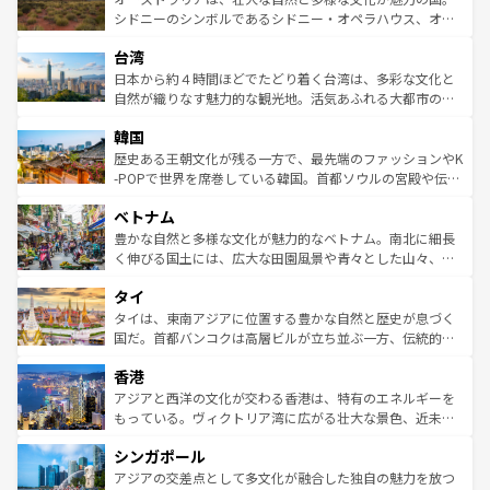
しみながら、その多様性と豊かな歴史を感じることができ
おすすめ。エメラルドグリーンに輝く海をはじめ、豊かな
シドニーのシンボルであるシドニー・オペラハウス、オー
るだろう。車でのロードトリップや列車の旅も、アメリカ
文化や歴史が息づいている。「アロハスピリット」と呼ば
ストラリア東海岸北部に広がる大サンゴ礁地帯グレートバ
ならではの贅沢な旅のスタイルだ。 なお、新着のアメリカ
台湾
れるおもてなしの心で訪れる人々を迎えてくれるハワイの
リアリーフや大陸中央部にそびえるウルル（エアーズロッ
情報は
コンテンツ一覧
を参照してほしい。
人々、おいしいローカルフードやハワイアンミュージッ
ク）、タスマニアの美しい原生林やケアンズの熱帯雨林な
日本から約４時間ほどでたどり着く台湾は、多彩な文化と
ク、伝統的なフラダンスなど、すべてがハワイの魅力を彩
ど、見どころがたくさん。また、カフェやワイン、オージ
自然が織りなす魅力的な観光地。活気あふれる大都市の台
っている。訪れるたびに新しい発見と感動が待っているハ
ービーフなどの食文化も豊かで、美味しいものであふれて
北やノスタルジックな町並みが人気な九份（ジォウフェ
ワイを、存分に味わってほしい。 なお、新着のハワイ情報
韓国
いる。アクティビティも充実しており、サーフィンやダイ
ン）、静ひつな山岳地帯である台湾東部など、都市の喧騒
は
コンテンツ一覧
を参照してほしい。
ビング、ハイキングなど、アウトドア好きにはたまらな
と山間の静けさが共存しており、訪れる人に新しい発見と
歴史ある王朝文化が残る一方で、最先端のファッションやK
い。オーストラリアの多彩な魅力を存分に味わいつくそ
驚きをもたらしてくれる。また、奥深い台湾の食文化も魅
-POPで世界を席巻している韓国。首都ソウルの宮殿や伝統
う。 なお、新着のオーストラリア情報は
コンテンツ一覧
を
力で、夜市などの屋台グルメから高級料理、ヘルシーで美
家屋が並ぶエリアでは韓国の歴史と文化に浸ることがで
参照してほしい。
ベトナム
容にもいいと評判のスイーツなど、バラエティ豊かな料理
き、地方に足を延ばせば四季折々の自然美を楽しむことが
が味わえる。 なお、新着の台湾情報は
コンテンツ一覧
を参
できる。そして、キムチや焼肉、絶品のストリートフード
豊かな自然と多様な文化が魅力的なベトナム。南北に細長
照してほしい。
まで、さまざまな韓国料理が待っている。夜には、韓国な
く伸びる国土には、広大な田園風景や青々とした山々、世
らではのナイトライフも堪能できる。あたたかいホスピタ
界遺産に登録された壮大な自然景観が点在し、都市部では
タイ
リティに包まれながら、韓国の多彩な魅力を心ゆくまで味
急速な発展と共に伝統が息づく。ハノイの古い町並みやホ
わってみてほしい。 なお、新着の韓国情報は
コンテンツ一
ーチミン市のフランス統治時代の建物も、独特の雰囲気を
タイは、東南アジアに位置する豊かな自然と歴史が息づく
覧
を参照してほしい。
醸し出している。また、バラエティの豊かさとおいしさで
国だ。首都バンコクは高層ビルが立ち並ぶ一方、伝統的な
世界中の食通を魅了してやまないベトナム料理も魅力のひ
寺院や市場がいたるところに点在し、古きよき文化と現代
香港
とつ。フォーやバインミー、ベトナムコーヒーなどは、ぜ
の活気が交差している。北部ではチェンマイなどの山岳地
ひ現地で味わいたい。どの地域を訪れてもあたたかい人々
帯で自然と触れ合い、南部ではプーケットやクラビの美し
アジアと西洋の文化が交わる香港は、特有のエネルギーを
が旅行者を迎えてくれるので、きっと忘れられない旅にな
いビーチでリゾート気分を楽しむことができる。タイ料理
もっている。ヴィクトリア湾に広がる壮大な景色、近未来
るはずだ。 なお、新着のベトナム情報は
コンテンツ一覧
を
は世界的に有名で、屋台から高級レストランまで味覚を刺
的なアートスポット、そして歴史と現代が融合した町並
参照してほしい。
シンガポール
激する。気候は一年中温暖で、どの季節にも異なる楽しみ
み、どこを訪れても感動するはず。観光スポットが密集し
が待っている。親しみやすいタイの人々、仏教を中心とし
ており、効率よく見どころを回れるのも魅力。息をのむよ
アジアの交差点として多文化が融合した独自の魅力を放つ