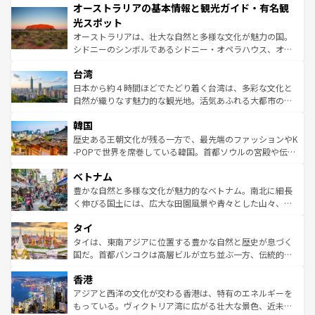
オーストラリアの基本情報と観光ガイド・有名観
部のニューオーリンズでは、音楽と美食が融合した独特の
ワイ島は見逃せない。また、定番の観光地といえばオアフ
文化が魅力。旅行者はアメリカの各地域で異なる魅力を楽
島だが、静かな自然を求めるならマウイ島やカウアイ島が
光スポット
しみながら、その多様性と豊かな歴史を感じることができ
おすすめ。エメラルドグリーンに輝く海をはじめ、豊かな
オーストラリアは、壮大な自然と多様な文化が魅力の国。
るだろう。車でのロードトリップや列車の旅も、アメリカ
文化や歴史が息づいている。「アロハスピリット」と呼ば
シドニーのシンボルであるシドニー・オペラハウス、オー
ならではの贅沢な旅のスタイルだ。 なお、新着のアメリカ
れるおもてなしの心で訪れる人々を迎えてくれるハワイの
ストラリア東海岸北部に広がる大サンゴ礁地帯グレートバ
情報は
コンテンツ一覧
を参照してほしい。
人々、おいしいローカルフードやハワイアンミュージッ
台湾
リアリーフや大陸中央部にそびえるウルル（エアーズロッ
ク、伝統的なフラダンスなど、すべてがハワイの魅力を彩
ク）、タスマニアの美しい原生林やケアンズの熱帯雨林な
日本から約４時間ほどでたどり着く台湾は、多彩な文化と
っている。訪れるたびに新しい発見と感動が待っているハ
ど、見どころがたくさん。また、カフェやワイン、オージ
自然が織りなす魅力的な観光地。活気あふれる大都市の台
ワイを、存分に味わってほしい。 なお、新着のハワイ情報
ービーフなどの食文化も豊かで、美味しいものであふれて
北やノスタルジックな町並みが人気な九份（ジォウフェ
は
コンテンツ一覧
を参照してほしい。
韓国
いる。アクティビティも充実しており、サーフィンやダイ
ン）、静ひつな山岳地帯である台湾東部など、都市の喧騒
ビング、ハイキングなど、アウトドア好きにはたまらな
と山間の静けさが共存しており、訪れる人に新しい発見と
歴史ある王朝文化が残る一方で、最先端のファッションやK
い。オーストラリアの多彩な魅力を存分に味わいつくそ
驚きをもたらしてくれる。また、奥深い台湾の食文化も魅
-POPで世界を席巻している韓国。首都ソウルの宮殿や伝統
う。 なお、新着のオーストラリア情報は
コンテンツ一覧
を
力で、夜市などの屋台グルメから高級料理、ヘルシーで美
家屋が並ぶエリアでは韓国の歴史と文化に浸ることがで
参照してほしい。
ベトナム
容にもいいと評判のスイーツなど、バラエティ豊かな料理
き、地方に足を延ばせば四季折々の自然美を楽しむことが
が味わえる。 なお、新着の台湾情報は
コンテンツ一覧
を参
できる。そして、キムチや焼肉、絶品のストリートフード
豊かな自然と多様な文化が魅力的なベトナム。南北に細長
照してほしい。
まで、さまざまな韓国料理が待っている。夜には、韓国な
く伸びる国土には、広大な田園風景や青々とした山々、世
らではのナイトライフも堪能できる。あたたかいホスピタ
界遺産に登録された壮大な自然景観が点在し、都市部では
タイ
リティに包まれながら、韓国の多彩な魅力を心ゆくまで味
急速な発展と共に伝統が息づく。ハノイの古い町並みやホ
わってみてほしい。 なお、新着の韓国情報は
コンテンツ一
ーチミン市のフランス統治時代の建物も、独特の雰囲気を
タイは、東南アジアに位置する豊かな自然と歴史が息づく
覧
を参照してほしい。
醸し出している。また、バラエティの豊かさとおいしさで
国だ。首都バンコクは高層ビルが立ち並ぶ一方、伝統的な
世界中の食通を魅了してやまないベトナム料理も魅力のひ
寺院や市場がいたるところに点在し、古きよき文化と現代
香港
とつ。フォーやバインミー、ベトナムコーヒーなどは、ぜ
の活気が交差している。北部ではチェンマイなどの山岳地
ひ現地で味わいたい。どの地域を訪れてもあたたかい人々
帯で自然と触れ合い、南部ではプーケットやクラビの美し
アジアと西洋の文化が交わる香港は、特有のエネルギーを
が旅行者を迎えてくれるので、きっと忘れられない旅にな
いビーチでリゾート気分を楽しむことができる。タイ料理
もっている。ヴィクトリア湾に広がる壮大な景色、近未来