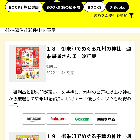
BOOKS 旅と健康
BOOKS 旅の読み物
BOOKS
D-Books
絞り込み条件を追加
41〜60件/130件中 を表示
１８ 御朱印でめぐる九州の神社 週
末開運さんぽ 改訂版
御朱印
2022.11.04 発売
「御利益と御朱印が凄い」を基準に、九州の２万社以上の神社
から厳選して御朱印を紹介。ビギナーに優しく、ツウも納得の
一冊。
詳細を見る
１９ 御朱印でめぐる千葉の神社 週