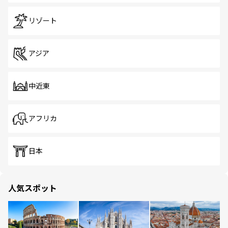
リゾート
アジア
中近東
アフリカ
日本
人気スポット