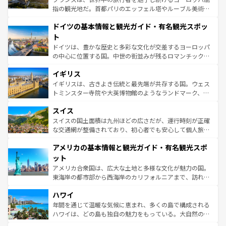
アートに溢れた街角から、地方では古代ローマ遺跡や中世
指の観光地だ。首都パリのエッフェル塔やルーブル美術館
の城塞都市、穏やかなビーチリゾートまで多彩な表情を見
といった象徴的なスポットから、田舎町の古風な美しさま
せる。地方によって風土や気候が異なるスペインはその個
ドイツの基本情報と観光ガイド・有名観光スポッ
で、幅広い魅力が詰まっている。華麗な宮殿、歴史的な大
性で訪れる人を魅了する。 なお、新着のスペイン情報は
コ
聖堂、美しいビーチ、そして豊かな自然が、訪れる者を心
ト
ンテンツ一覧
を参照してほしい。
から魅了する。また、フランスは美食の国としても知ら
ドイツは、豊かな歴史と多彩な文化が交差するヨーロッパ
れ、フランス料理はユネスコ無形文化遺産にも登録されて
の中心に位置する国。中世の街並みが残るロマンチック街
いる。シャンパンの発祥地であるランス、プロヴァンスの
道から、未来を先取りするようなモダンな都市まで多様な
香り高いラベンダー畑など、多彩な楽しみ方が可能だ。さ
イギリス
顔を持つこの国は、どこを歩いても飽きることがない。ベ
らに、パリ以外の地域にも魅力が溢れており、どの街角に
ルリンの文化的活気、バイエルン州のアルプスの絶景、そ
イギリスは、古きよき伝統と最先端が共存する国。ウェス
も豊かな歴史と文化が息づいている。パリ以外の個性あふ
してライン川沿いのワイン畑といった風景は必見。ビール
トミンスター寺院や大英博物館のようなランドマーク、歴
れる地方に足を運ぶとそれぞれで全く異なる文化を体験で
とソーセージを味わいながら地元の人と過ごす楽しい時間
史ある大学都市、美しい丘陵地帯や牧歌的な風景など、エ
きるだろう。 なお、新着のフランス情報は
コンテンツ一覧
スイス
は、お酒好きな人にはぜひ体験してほしい。 なお、新着の
リアごとに異なる魅力がある。また、優雅なアフタヌーン
を参照してほしい。
ドイツ情報は
コンテンツ一覧
を参照してほしい。
ティー、ビール好きにはたまらない英国パブ、サッカー観
スイスの国土面積は九州ほどの広さだが、運行時刻が正確
戦など、本場だからこそできる体験も豊富。イギリスを旅
な交通網が整備されており、初心者でも安心して個人旅行
して楽しみつくそう。 なお、新着のイギリス情報は
コンテ
を楽しめる。日本同様に時刻表どおりの旅が可能だ。中世
アメリカの基本情報と観光ガイド・有名観光スポ
ンツ一覧
を参照してほしい。
の建物がそのまま残る町や、スイスならではのユニークな
博物館もあり、アルプス観光だけでなく町歩きも満喫する
ット
ことができる。国民の所得が高いため物価も高いが、旅行
アメリカ合衆国は、広大な土地と多様な文化が魅力の国。
者向けの交通パス提供のサービスもあり、うまく活用すれ
東海岸の都市部から西海岸のカリフォルニアまで、訪れる
ば市内交通費無料で観光を楽しむこともできる。 なお、新
場所ごとに異なる風景と体験が待っている。ニューヨーク
着のスイス情報は
コンテンツ一覧
を参照してほしい。
ハワイ
のような巨大都市は、観光、ショッピング、エンターテイ
ンメントが詰まった刺激的なスポットだ。一方、アメリカ
年間を通じて温暖な気候に恵まれ、多くの島で構成される
西部には大自然が広がり、グランドキャニオンやイエロー
ハワイは、どの島も独自の魅力をもっている。大自然の神
ストーン国立公園といった絶景が堪能できる。さらに、南
秘を感じたいなら、火山が生み出した壮大な景観を誇るハ