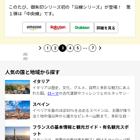
このたび、御朱印シリーズ初の「沿線シリーズ」が登場！ 第
１弾は「中央線」です。
詳細を見る
…
1
2
3
4
5
7
AD
AD
人気の国と地域から探す
イタリア
イタリアは歴史、文化、グルメ、自然と多彩な魅力にあふ
れた国。
ローマ
の古代遺跡やフィレンツェのルネッサンス
美術、ヴェネツィアの運河など、歴史あるスポットはもち
スペイン
ろん、トスカーナの美しい田園風景やアマルフィ海岸の絶
景など、自然景観も見逃せない。観光の合間には、本場の
イベリア半島のほぼ80％を占めるスペインは、太陽が降り
ピザやパスタなど、絶品のイタリア料理を堪能することも
注ぐ地中海沿岸から雄大なピレネー山脈まで、多彩な自然
できる。朝目覚めてから夜眠るまで、すべての瞬間を楽し
と文化が詰まったヨーロッパ屈指の旅行先だ。多様な地域
フランスの基本情報と観光ガイド・有名観光スポ
ませてくれるイタリアで、忘れられない旅をしてみよう！
文化が根付くこの国では、情熱的なフラメンコ、熱気あふ
なお、新着のイタリア情報は
コンテンツ一覧
を参照してほ
れる闘牛、そして美味しいタパスが生活の一部となってい
ット
しい。
る。首都マドリードの洗練された雰囲気や、バルセロナの
フランスは、世界中の旅行者を魅了し続けるヨーロッパ屈