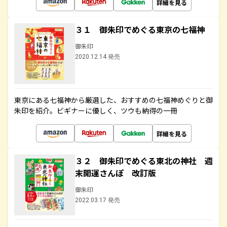
詳細を見る
３１ 御朱印でめぐる東京の七福神
御朱印
2020.12.14 発売
東京にある七福神から厳選した、おすすめの七福神めぐりと御
朱印を紹介。ビギナーに優しく、ツウも納得の一冊
詳細を見る
３２ 御朱印でめぐる東北の神社 週
末開運さんぽ 改訂版
御朱印
2022.03.17 発売