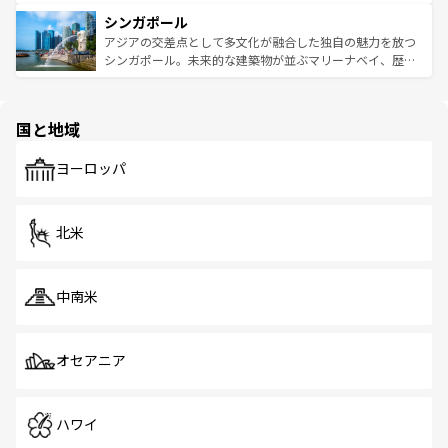
るはずだ。 なお、新着のベトナム情報は
コンテンツ一覧
を
は世界的に有名で、屋台から高級レストランまで味覚を刺
的なアートスポット、そして歴史と現代が融合した町並
参照してほしい。
シンガポール
激する。気候は一年中温暖で、どの季節にも異なる楽しみ
み、どこを訪れても感動するはず。観光スポットが密集し
が待っている。親しみやすいタイの人々、仏教を中心とし
ており、効率よく見どころを回れるのも魅力。息をのむよ
アジアの交差点として多文化が融合した独自の魅力を放つ
た文化、そして多様な観光資源が、訪れる旅人を魅了し続
うな絶景から文化的な体験まで、香港を存分に楽しみ尽く
シンガポール。未来的な建築物が並ぶマリーナベイ、歴史
ける。 なお、新着のタイ情報は
コンテンツ一覧
を参照して
そう。 なお、新着の香港情報は
コンテンツ一覧
を参照して
と伝統を感じられるエスニックタウン、多数の緑豊かな公
ほしい。
ほしい。
園や自然保護区など、自然が調和した近代的な景観と文化
の多様性あふれるカラフルな町は、どこを歩いても新しい
国と地域
発見がある。さらに、治安のよさや充実した公共交通機関
も、旅行者にとっては魅力的なポイント。グルメも豊富
で、ホーカーズは地元の風情を楽しめる外せないスポット
ヨーロッパ
だ。訪れる人を飽きさせないシンガポールで、多様な魅力
を体感しよう。 なお、新着のシンガポール情報は
コンテン
ツ一覧
を参照してほしい。
北米
中南米
オセアニア
ハワイ