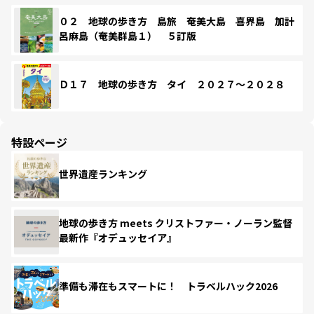
０２ 地球の歩き方 島旅 奄美大島 喜界島 加計
呂麻島（奄美群島１） ５訂版
Ｄ１７ 地球の歩き方 タイ ２０２７～２０２８
特設ページ
世界遺産ランキング
地球の歩き方 meets クリストファー・ノーラン監督
最新作『オデュッセイア』
準備も滞在もスマートに！ トラベルハック2026