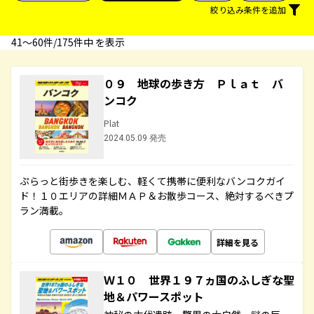
絞り込み条件を追加
41〜60件/175件中 を表示
０９ 地球の歩き方 Ｐｌａｔ バ
ンコク
Plat
2024.05.09 発売
ぷらっと街歩きを楽しむ、軽くて携帯に便利なバンコクガイ
ド！１０エリアの詳細ＭＡＰ＆お散歩コース、絶対するべきプ
ラン満載。
詳細を見る
Ｗ１０ 世界１９７ヵ国のふしぎな聖
地＆パワースポット