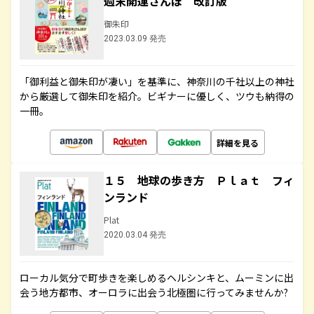
週末開運さんぽ 改訂版
御朱印
2023.03.09 発売
「御利益と御朱印が凄い」を基準に、神奈川の千社以上の神社
から厳選して御朱印を紹介。ビギナーに優しく、ツウも納得の
一冊。
詳細を見る
１５ 地球の歩き方 Ｐｌａｔ フィ
ンランド
Plat
2020.03.04 発売
ローカル気分で町歩きを楽しめるヘルシンキと、ムーミンに出
会う地方都市、オーロラに出会う北極圏に行ってみませんか?