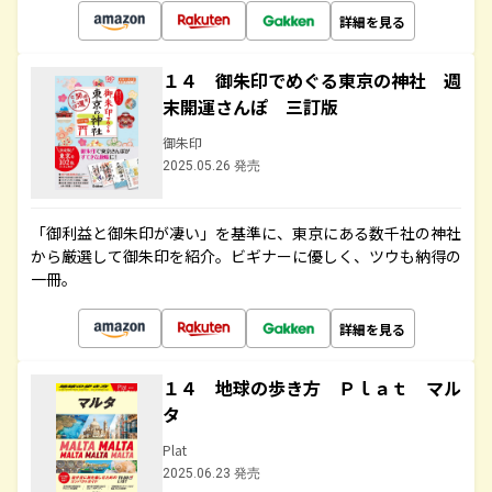
詳細を見る
１４ 御朱印でめぐる東京の神社 週
末開運さんぽ 三訂版
御朱印
2025.05.26 発売
「御利益と御朱印が凄い」を基準に、東京にある数千社の神社
から厳選して御朱印を紹介。ビギナーに優しく、ツウも納得の
一冊。
詳細を見る
１４ 地球の歩き方 Ｐｌａｔ マル
タ
Plat
2025.06.23 発売