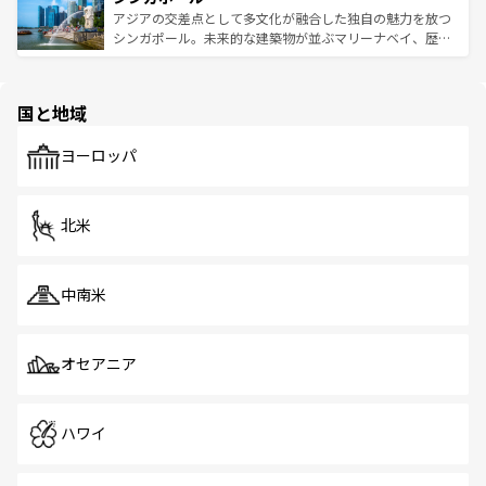
が待っている。親しみやすいタイの人々、仏教を中心とし
ており、効率よく見どころを回れるのも魅力。息をのむよ
アジアの交差点として多文化が融合した独自の魅力を放つ
た文化、そして多様な観光資源が、訪れる旅人を魅了し続
うな絶景から文化的な体験まで、香港を存分に楽しみ尽く
シンガポール。未来的な建築物が並ぶマリーナベイ、歴史
ける。 なお、新着のタイ情報は
コンテンツ一覧
を参照して
そう。 なお、新着の香港情報は
コンテンツ一覧
を参照して
と伝統を感じられるエスニックタウン、多数の緑豊かな公
ほしい。
ほしい。
園や自然保護区など、自然が調和した近代的な景観と文化
の多様性あふれるカラフルな町は、どこを歩いても新しい
国と地域
発見がある。さらに、治安のよさや充実した公共交通機関
も、旅行者にとっては魅力的なポイント。グルメも豊富
で、ホーカーズは地元の風情を楽しめる外せないスポット
ヨーロッパ
だ。訪れる人を飽きさせないシンガポールで、多様な魅力
を体感しよう。 なお、新着のシンガポール情報は
コンテン
ツ一覧
を参照してほしい。
北米
中南米
オセアニア
ハワイ