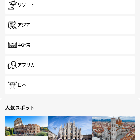
リゾート
アジア
中近東
アフリカ
日本
人気スポット