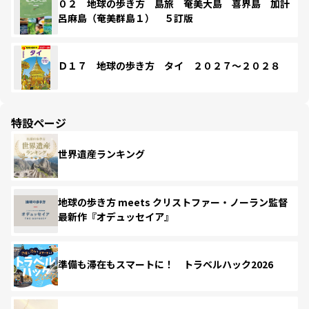
０２ 地球の歩き方 島旅 奄美大島 喜界島 加計
呂麻島（奄美群島１） ５訂版
Ｄ１７ 地球の歩き方 タイ ２０２７～２０２８
特設ページ
世界遺産ランキング
地球の歩き方 meets クリストファー・ノーラン監督
最新作『オデュッセイア』
準備も滞在もスマートに！ トラベルハック2026