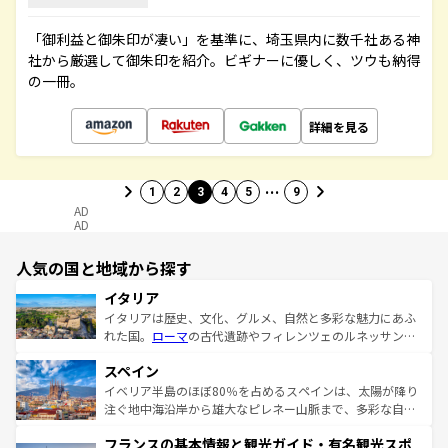
「御利益と御朱印が凄い」を基準に、埼玉県内に数千社ある神
社から厳選して御朱印を紹介。ビギナーに優しく、ツウも納得
の一冊。
詳細を見る
…
1
2
3
4
5
9
AD
AD
人気の国と地域から探す
イタリア
イタリアは歴史、文化、グルメ、自然と多彩な魅力にあふ
れた国。
ローマ
の古代遺跡やフィレンツェのルネッサンス
美術、ヴェネツィアの運河など、歴史あるスポットはもち
スペイン
ろん、トスカーナの美しい田園風景やアマルフィ海岸の絶
景など、自然景観も見逃せない。観光の合間には、本場の
イベリア半島のほぼ80％を占めるスペインは、太陽が降り
ピザやパスタなど、絶品のイタリア料理を堪能することも
注ぐ地中海沿岸から雄大なピレネー山脈まで、多彩な自然
できる。朝目覚めてから夜眠るまで、すべての瞬間を楽し
と文化が詰まったヨーロッパ屈指の旅行先だ。多様な地域
フランスの基本情報と観光ガイド・有名観光スポ
ませてくれるイタリアで、忘れられない旅をしてみよう！
文化が根付くこの国では、情熱的なフラメンコ、熱気あふ