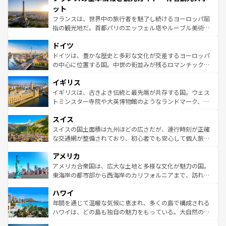
なお、新着のイタリア情報は
コンテンツ一覧
を参照してほ
れる闘牛、そして美味しいタパスが生活の一部となってい
ット
しい。
る。首都マドリードの洗練された雰囲気や、バルセロナの
フランスは、世界中の旅行者を魅了し続けるヨーロッパ屈
アートに溢れた街角から、地方では古代ローマ遺跡や中世
指の観光地だ。首都パリのエッフェル塔やルーブル美術館
の城塞都市、穏やかなビーチリゾートまで多彩な表情を見
といった象徴的なスポットから、田舎町の古風な美しさま
せる。地方によって風土や気候が異なるスペインはその個
ドイツ
で、幅広い魅力が詰まっている。華麗な宮殿、歴史的な大
性で訪れる人を魅了する。 なお、新着のスペイン情報は
コ
聖堂、美しいビーチ、そして豊かな自然が、訪れる者を心
ドイツは、豊かな歴史と多彩な文化が交差するヨーロッパ
ンテンツ一覧
を参照してほしい。
から魅了する。また、フランスは美食の国としても知ら
の中心に位置する国。中世の街並みが残るロマンチック街
れ、フランス料理はユネスコ無形文化遺産にも登録されて
道から、未来を先取りするようなモダンな都市まで多様な
イギリス
いる。シャンパンの発祥地であるランス、プロヴァンスの
顔を持つこの国は、どこを歩いても飽きることがない。ベ
香り高いラベンダー畑など、多彩な楽しみ方が可能だ。さ
ルリンの文化的活気、バイエルン州のアルプスの絶景、そ
イギリスは、古きよき伝統と最先端が共存する国。ウェス
らに、パリ以外の地域にも魅力が溢れており、どの街角に
してライン川沿いのワイン畑といった風景は必見。ビール
トミンスター寺院や大英博物館のようなランドマーク、歴
も豊かな歴史と文化が息づいている。パリ以外の個性あふ
とソーセージを味わいながら地元の人と過ごす楽しい時間
史ある大学都市、美しい丘陵地帯や牧歌的な風景など、エ
れる地方に足を運ぶとそれぞれで全く異なる文化を体験で
スイス
は、お酒好きな人にはぜひ体験してほしい。 なお、新着の
リアごとに異なる魅力がある。また、優雅なアフタヌーン
きるだろう。 なお、新着のフランス情報は
コンテンツ一覧
ドイツ情報は
コンテンツ一覧
を参照してほしい。
ティー、ビール好きにはたまらない英国パブ、サッカー観
スイスの国土面積は九州ほどの広さだが、運行時刻が正確
を参照してほしい。
戦など、本場だからこそできる体験も豊富。イギリスを旅
な交通網が整備されており、初心者でも安心して個人旅行
して楽しみつくそう。 なお、新着のイギリス情報は
コンテ
を楽しめる。日本同様に時刻表どおりの旅が可能だ。中世
アメリカ
ンツ一覧
を参照してほしい。
の建物がそのまま残る町や、スイスならではのユニークな
博物館もあり、アルプス観光だけでなく町歩きも満喫する
アメリカ合衆国は、広大な土地と多様な文化が魅力の国。
ことができる。国民の所得が高いため物価も高いが、旅行
東海岸の都市部から西海岸のカリフォルニアまで、訪れる
者向けの交通パス提供のサービスもあり、うまく活用すれ
場所ごとに異なる風景と体験が待っている。ニューヨーク
ハワイ
ば市内交通費無料で観光を楽しむこともできる。 なお、新
のような巨大都市は、観光、ショッピング、エンターテイ
着のスイス情報は
コンテンツ一覧
を参照してほしい。
ンメントが詰まった刺激的なスポットだ。一方、アメリカ
年間を通じて温暖な気候に恵まれ、多くの島で構成される
西部には大自然が広がり、グランドキャニオンやイエロー
ハワイは、どの島も独自の魅力をもっている。大自然の神
ストーン国立公園といった絶景が堪能できる。さらに、南
秘を感じたいなら、火山が生み出した壮大な景観を誇るハ