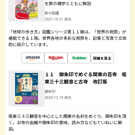
を旅の雑学とともに解説
旅の図鑑
2021.10.21 発売
「地球の歩き方」図鑑シリーズ第１１弾は、「世界の祝祭」が
堪能できる１冊。世界各地の多彩な祝祭を、記事と写真で立体
的に紹介しています。
詳細を見る
１１ 御朱印でめぐる関東の百寺 坂
東三十三観音と古寺 改訂版
御朱印
2025.12.19 発売
坂東三十三観音を中心とした関東の名刹をめぐり、御朱印を頂
く。お寺の由緒や御朱印の意味、読み方などもていねいに解
説。