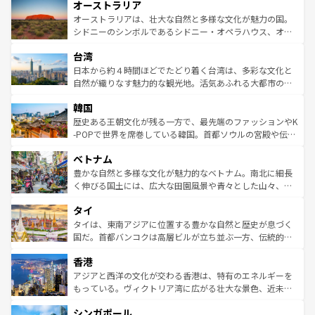
オーストラリア
部のニューオーリンズでは、音楽と美食が融合した独特の
ワイ島は見逃せない。また、定番の観光地といえばオアフ
文化が魅力。旅行者はアメリカの各地域で異なる魅力を楽
島だが、静かな自然を求めるならマウイ島やカウアイ島が
オーストラリアは、壮大な自然と多様な文化が魅力の国。
しみながら、その多様性と豊かな歴史を感じることができ
おすすめ。エメラルドグリーンに輝く海をはじめ、豊かな
シドニーのシンボルであるシドニー・オペラハウス、オー
るだろう。車でのロードトリップや列車の旅も、アメリカ
文化や歴史が息づいている。「アロハスピリット」と呼ば
ストラリア東海岸北部に広がる大サンゴ礁地帯グレートバ
ならではの贅沢な旅のスタイルだ。 なお、新着のアメリカ
台湾
れるおもてなしの心で訪れる人々を迎えてくれるハワイの
リアリーフや大陸中央部にそびえるウルル（エアーズロッ
情報は
コンテンツ一覧
を参照してほしい。
人々、おいしいローカルフードやハワイアンミュージッ
ク）、タスマニアの美しい原生林やケアンズの熱帯雨林な
日本から約４時間ほどでたどり着く台湾は、多彩な文化と
ク、伝統的なフラダンスなど、すべてがハワイの魅力を彩
ど、見どころがたくさん。また、カフェやワイン、オージ
自然が織りなす魅力的な観光地。活気あふれる大都市の台
っている。訪れるたびに新しい発見と感動が待っているハ
ービーフなどの食文化も豊かで、美味しいものであふれて
北やノスタルジックな町並みが人気な九份（ジォウフェ
ワイを、存分に味わってほしい。 なお、新着のハワイ情報
韓国
いる。アクティビティも充実しており、サーフィンやダイ
ン）、静ひつな山岳地帯である台湾東部など、都市の喧騒
は
コンテンツ一覧
を参照してほしい。
ビング、ハイキングなど、アウトドア好きにはたまらな
と山間の静けさが共存しており、訪れる人に新しい発見と
歴史ある王朝文化が残る一方で、最先端のファッションやK
い。オーストラリアの多彩な魅力を存分に味わいつくそ
驚きをもたらしてくれる。また、奥深い台湾の食文化も魅
-POPで世界を席巻している韓国。首都ソウルの宮殿や伝統
う。 なお、新着のオーストラリア情報は
コンテンツ一覧
を
力で、夜市などの屋台グルメから高級料理、ヘルシーで美
家屋が並ぶエリアでは韓国の歴史と文化に浸ることがで
参照してほしい。
ベトナム
容にもいいと評判のスイーツなど、バラエティ豊かな料理
き、地方に足を延ばせば四季折々の自然美を楽しむことが
が味わえる。 なお、新着の台湾情報は
コンテンツ一覧
を参
できる。そして、キムチや焼肉、絶品のストリートフード
豊かな自然と多様な文化が魅力的なベトナム。南北に細長
照してほしい。
まで、さまざまな韓国料理が待っている。夜には、韓国な
く伸びる国土には、広大な田園風景や青々とした山々、世
らではのナイトライフも堪能できる。あたたかいホスピタ
界遺産に登録された壮大な自然景観が点在し、都市部では
タイ
リティに包まれながら、韓国の多彩な魅力を心ゆくまで味
急速な発展と共に伝統が息づく。ハノイの古い町並みやホ
わってみてほしい。 なお、新着の韓国情報は
コンテンツ一
ーチミン市のフランス統治時代の建物も、独特の雰囲気を
タイは、東南アジアに位置する豊かな自然と歴史が息づく
覧
を参照してほしい。
醸し出している。また、バラエティの豊かさとおいしさで
国だ。首都バンコクは高層ビルが立ち並ぶ一方、伝統的な
世界中の食通を魅了してやまないベトナム料理も魅力のひ
寺院や市場がいたるところに点在し、古きよき文化と現代
香港
とつ。フォーやバインミー、ベトナムコーヒーなどは、ぜ
の活気が交差している。北部ではチェンマイなどの山岳地
ひ現地で味わいたい。どの地域を訪れてもあたたかい人々
帯で自然と触れ合い、南部ではプーケットやクラビの美し
アジアと西洋の文化が交わる香港は、特有のエネルギーを
が旅行者を迎えてくれるので、きっと忘れられない旅にな
いビーチでリゾート気分を楽しむことができる。タイ料理
もっている。ヴィクトリア湾に広がる壮大な景色、近未来
るはずだ。 なお、新着のベトナム情報は
コンテンツ一覧
を
は世界的に有名で、屋台から高級レストランまで味覚を刺
的なアートスポット、そして歴史と現代が融合した町並
参照してほしい。
シンガポール
激する。気候は一年中温暖で、どの季節にも異なる楽しみ
み、どこを訪れても感動するはず。観光スポットが密集し