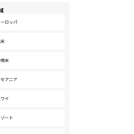
域
ヨーロッパ
北米
中南米
オセアニア
ハワイ
リゾート