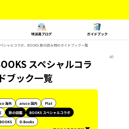
特派員ブログ
ガイドブック
 スペシャルコラボ、BOOKS 旅の読み物のガイドブック一覧
AD
OOKS スペシャルコラ
イドブック一覧
uco 海外
aruco 国内
Plat
代
旅の図鑑
BOOKS スペシャルコラボ
BOOKS
D-Books