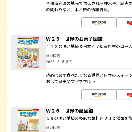
全都道府県の地元で信仰される神木や、歴史
の関わりなど、木と旅の情報満載。
Ｗ２５ 世界のお菓子図鑑
１１３の国と地域＆日本４７都道府県のロー
旅の図鑑
2022.12.15 発売
読めば必ず食べたくなる世界と日本のスイー
おして歴史や文化を学ぼう
Ｗ２６ 世界の麺図鑑
５９の国と地域の多彩な麺料理２３０種類を
旅の図鑑