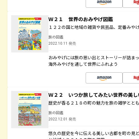
Ｗ２１ 世界のおみやげ図鑑
１２２の国と地域の雑貨や民芸品、定番みや
旅の図鑑
2022.10.11 発売
おみやげには旅の思い出とストーリーが詰ま
海外みやげを通して世界にふれよう
Ｗ２２ いつか旅してみたい世界の美
歴史が香る２１８の町の魅力を旅の雑学とと
旅の図鑑
2022.12.01 発売
悠久の歴史を今に伝える美しい古都を町の見