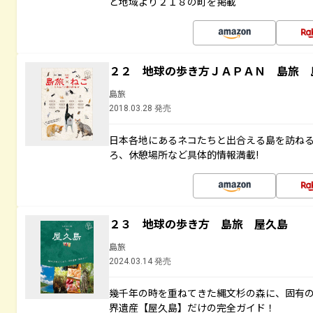
と地域より２１８の町を掲載
２２ 地球の歩き方ＪＡＰＡＮ 島旅 
島旅
2018.03.28 発売
日本各地にあるネコたちと出合える島を訪ね
ろ、休憩場所など具体的情報満載!
２３ 地球の歩き方 島旅 屋久島
島旅
2024.03.14 発売
幾千年の時を重ねてきた縄文杉の森に、固有
界遺産【屋久島】だけの完全ガイド！