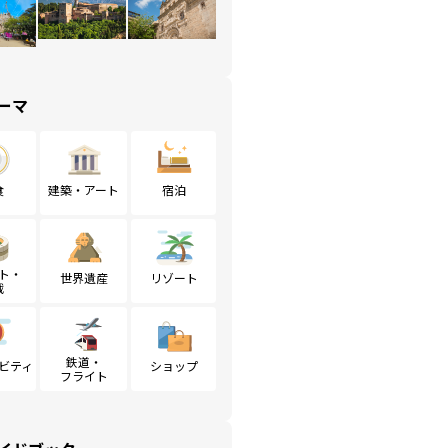
ーマ
食
建築・アート
宿泊
ト・
世界遺産
リゾート
戦
鉄道・
ビティ
ショップ
フライト