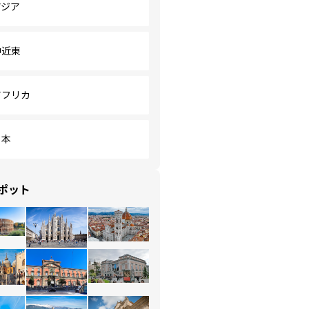
アジア
中近東
アフリカ
日本
ポット