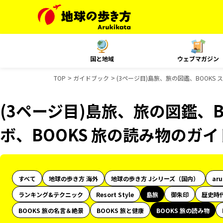
国と地域
ウェブマガジン
TOP
ガイドブック
(3ページ目)島旅、旅の図鑑、BOOKS
(3ページ目)島旅、旅の図鑑、B
ボ、BOOKS 旅の読み物のガ
すべて
地球の歩き方 海外
地球の歩き方 Jシリーズ（国内）
ar
ランキング&テクニック
Resort Style
島旅
御朱印
歴史時
BOOKS 旅の名言＆絶景
BOOKS 旅と健康
BOOKS 旅の読み物