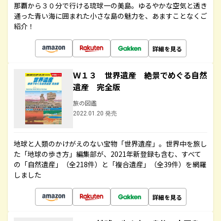
那覇から３０分で行ける琉球一の美島。ゆるやかな空気と透き
通った青い海に囲まれた小さな島の魅力を、あますことなくご
紹介！
詳細を見る
Ｗ１３ 世界遺産 絶景でめぐる自然
遺産 完全版
旅の図鑑
2022.01.20 発売
地球と人類のかけがえのない宝物「世界遺産」。世界中を旅し
た「地球の歩き方」編集部が、2021年新登録も含む、すべて
の「自然遺産」（全218件）と「複合遺産」（全39件）を網羅
しました
詳細を見る