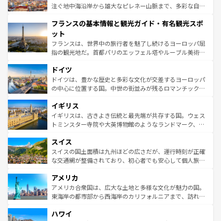
ピザやパスタなど、絶品のイタリア料理を堪能することも
注ぐ地中海沿岸から雄大なピレネー山脈まで、多彩な自然
できる。朝目覚めてから夜眠るまで、すべての瞬間を楽し
と文化が詰まったヨーロッパ屈指の旅行先だ。多様な地域
フランスの基本情報と観光ガイド・有名観光スポ
ませてくれるイタリアで、忘れられない旅をしてみよう！
文化が根付くこの国では、情熱的なフラメンコ、熱気あふ
なお、新着のイタリア情報は
コンテンツ一覧
を参照してほ
れる闘牛、そして美味しいタパスが生活の一部となってい
ット
しい。
る。首都マドリードの洗練された雰囲気や、バルセロナの
フランスは、世界中の旅行者を魅了し続けるヨーロッパ屈
アートに溢れた街角から、地方では古代ローマ遺跡や中世
指の観光地だ。首都パリのエッフェル塔やルーブル美術館
の城塞都市、穏やかなビーチリゾートまで多彩な表情を見
といった象徴的なスポットから、田舎町の古風な美しさま
せる。地方によって風土や気候が異なるスペインはその個
ドイツ
で、幅広い魅力が詰まっている。華麗な宮殿、歴史的な大
性で訪れる人を魅了する。 なお、新着のスペイン情報は
コ
聖堂、美しいビーチ、そして豊かな自然が、訪れる者を心
ドイツは、豊かな歴史と多彩な文化が交差するヨーロッパ
ンテンツ一覧
を参照してほしい。
から魅了する。また、フランスは美食の国としても知ら
の中心に位置する国。中世の街並みが残るロマンチック街
れ、フランス料理はユネスコ無形文化遺産にも登録されて
道から、未来を先取りするようなモダンな都市まで多様な
イギリス
いる。シャンパンの発祥地であるランス、プロヴァンスの
顔を持つこの国は、どこを歩いても飽きることがない。ベ
香り高いラベンダー畑など、多彩な楽しみ方が可能だ。さ
ルリンの文化的活気、バイエルン州のアルプスの絶景、そ
イギリスは、古きよき伝統と最先端が共存する国。ウェス
らに、パリ以外の地域にも魅力が溢れており、どの街角に
してライン川沿いのワイン畑といった風景は必見。ビール
トミンスター寺院や大英博物館のようなランドマーク、歴
も豊かな歴史と文化が息づいている。パリ以外の個性あふ
とソーセージを味わいながら地元の人と過ごす楽しい時間
史ある大学都市、美しい丘陵地帯や牧歌的な風景など、エ
れる地方に足を運ぶとそれぞれで全く異なる文化を体験で
スイス
は、お酒好きな人にはぜひ体験してほしい。 なお、新着の
リアごとに異なる魅力がある。また、優雅なアフタヌーン
きるだろう。 なお、新着のフランス情報は
コンテンツ一覧
ドイツ情報は
コンテンツ一覧
を参照してほしい。
ティー、ビール好きにはたまらない英国パブ、サッカー観
スイスの国土面積は九州ほどの広さだが、運行時刻が正確
を参照してほしい。
戦など、本場だからこそできる体験も豊富。イギリスを旅
な交通網が整備されており、初心者でも安心して個人旅行
して楽しみつくそう。 なお、新着のイギリス情報は
コンテ
を楽しめる。日本同様に時刻表どおりの旅が可能だ。中世
アメリカ
ンツ一覧
を参照してほしい。
の建物がそのまま残る町や、スイスならではのユニークな
博物館もあり、アルプス観光だけでなく町歩きも満喫する
アメリカ合衆国は、広大な土地と多様な文化が魅力の国。
ことができる。国民の所得が高いため物価も高いが、旅行
東海岸の都市部から西海岸のカリフォルニアまで、訪れる
者向けの交通パス提供のサービスもあり、うまく活用すれ
場所ごとに異なる風景と体験が待っている。ニューヨーク
ハワイ
ば市内交通費無料で観光を楽しむこともできる。 なお、新
のような巨大都市は、観光、ショッピング、エンターテイ