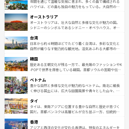
着のスイス情報は
コンテンツ一覧
を参照してほしい。
ンメントが詰まった刺激的なスポットだ。一方、アメリカ
年間を通じて温暖な気候に恵まれ、多くの島で構成される
西部には大自然が広がり、グランドキャニオンやイエロー
ハワイは、どの島も独自の魅力をもっている。大自然の神
ストーン国立公園といった絶景が堪能できる。さらに、南
秘を感じたいなら、火山が生み出した壮大な景観を誇るハ
オーストラリア
部のニューオーリンズでは、音楽と美食が融合した独特の
ワイ島は見逃せない。また、定番の観光地といえばオアフ
文化が魅力。旅行者はアメリカの各地域で異なる魅力を楽
島だが、静かな自然を求めるならマウイ島やカウアイ島が
オーストラリアは、壮大な自然と多様な文化が魅力の国。
しみながら、その多様性と豊かな歴史を感じることができ
おすすめ。エメラルドグリーンに輝く海をはじめ、豊かな
シドニーのシンボルであるシドニー・オペラハウス、オー
るだろう。車でのロードトリップや列車の旅も、アメリカ
文化や歴史が息づいている。「アロハスピリット」と呼ば
ストラリア東海岸北部に広がる大サンゴ礁地帯グレートバ
ならではの贅沢な旅のスタイルだ。 なお、新着のアメリカ
台湾
れるおもてなしの心で訪れる人々を迎えてくれるハワイの
リアリーフや大陸中央部にそびえるウルル（エアーズロッ
情報は
コンテンツ一覧
を参照してほしい。
人々、おいしいローカルフードやハワイアンミュージッ
ク）、タスマニアの美しい原生林やケアンズの熱帯雨林な
日本から約４時間ほどでたどり着く台湾は、多彩な文化と
ク、伝統的なフラダンスなど、すべてがハワイの魅力を彩
ど、見どころがたくさん。また、カフェやワイン、オージ
自然が織りなす魅力的な観光地。活気あふれる大都市の台
っている。訪れるたびに新しい発見と感動が待っているハ
ービーフなどの食文化も豊かで、美味しいものであふれて
北やノスタルジックな町並みが人気な九份（ジォウフェ
ワイを、存分に味わってほしい。 なお、新着のハワイ情報
韓国
いる。アクティビティも充実しており、サーフィンやダイ
ン）、静ひつな山岳地帯である台湾東部など、都市の喧騒
は
コンテンツ一覧
を参照してほしい。
ビング、ハイキングなど、アウトドア好きにはたまらな
と山間の静けさが共存しており、訪れる人に新しい発見と
歴史ある王朝文化が残る一方で、最先端のファッションやK
い。オーストラリアの多彩な魅力を存分に味わいつくそ
驚きをもたらしてくれる。また、奥深い台湾の食文化も魅
-POPで世界を席巻している韓国。首都ソウルの宮殿や伝統
う。 なお、新着のオーストラリア情報は
コンテンツ一覧
を
力で、夜市などの屋台グルメから高級料理、ヘルシーで美
家屋が並ぶエリアでは韓国の歴史と文化に浸ることがで
参照してほしい。
ベトナム
容にもいいと評判のスイーツなど、バラエティ豊かな料理
き、地方に足を延ばせば四季折々の自然美を楽しむことが
が味わえる。 なお、新着の台湾情報は
コンテンツ一覧
を参
できる。そして、キムチや焼肉、絶品のストリートフード
豊かな自然と多様な文化が魅力的なベトナム。南北に細長
照してほしい。
まで、さまざまな韓国料理が待っている。夜には、韓国な
く伸びる国土には、広大な田園風景や青々とした山々、世
らではのナイトライフも堪能できる。あたたかいホスピタ
界遺産に登録された壮大な自然景観が点在し、都市部では
タイ
リティに包まれながら、韓国の多彩な魅力を心ゆくまで味
急速な発展と共に伝統が息づく。ハノイの古い町並みやホ
わってみてほしい。 なお、新着の韓国情報は
コンテンツ一
ーチミン市のフランス統治時代の建物も、独特の雰囲気を
タイは、東南アジアに位置する豊かな自然と歴史が息づく
覧
を参照してほしい。
醸し出している。また、バラエティの豊かさとおいしさで
国だ。首都バンコクは高層ビルが立ち並ぶ一方、伝統的な
世界中の食通を魅了してやまないベトナム料理も魅力のひ
寺院や市場がいたるところに点在し、古きよき文化と現代
香港
とつ。フォーやバインミー、ベトナムコーヒーなどは、ぜ
の活気が交差している。北部ではチェンマイなどの山岳地
ひ現地で味わいたい。どの地域を訪れてもあたたかい人々
帯で自然と触れ合い、南部ではプーケットやクラビの美し
アジアと西洋の文化が交わる香港は、特有のエネルギーを