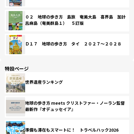
０２ 地球の歩き方 島旅 奄美大島 喜界島 加計
呂麻島（奄美群島１） ５訂版
Ｄ１７ 地球の歩き方 タイ ２０２７～２０２８
特設ページ
世界遺産ランキング
地球の歩き方 meets クリストファー・ノーラン監督
最新作『オデュッセイア』
準備も滞在もスマートに！ トラベルハック2026