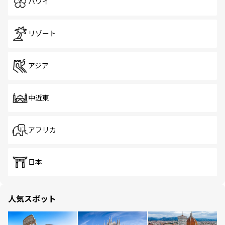
ハワイ
リゾート
アジア
中近東
アフリカ
日本
人気スポット