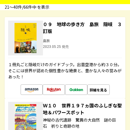
21〜40件/66件中 を表示
０９ 地球の歩き方 島旅 隠岐 ３
訂版
島旅
2023.05.25 発売
１冊丸ごと隠岐だけのガイドブック。出雲空港から約３０分。
そこには世界が認めた個性豊かな絶景と、豊かな人々の営みが
あった！
詳細を見る
Ｗ１０ 世界１９７ヵ国のふしぎな聖
地＆パワースポット
神秘の古代遺跡 驚異の大自然 謎の巨
石 祈りと奇跡の地