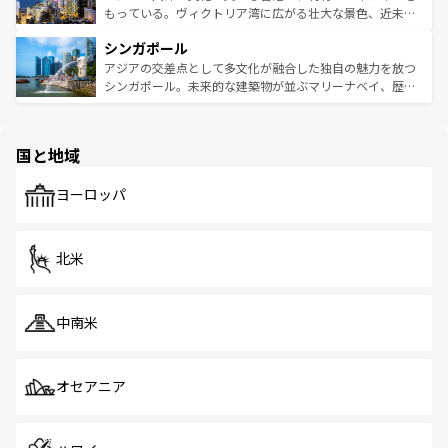
が旅行者を迎えてくれるので、きっと忘れられない旅にな
いビーチでリゾート気分を楽しむことができる。タイ料理
もっている。ヴィクトリア湾に広がる壮大な景色、近未来
るはずだ。 なお、新着のベトナム情報は
コンテンツ一覧
を
は世界的に有名で、屋台から高級レストランまで味覚を刺
的なアートスポット、そして歴史と現代が融合した町並
参照してほしい。
シンガポール
激する。気候は一年中温暖で、どの季節にも異なる楽しみ
み、どこを訪れても感動するはず。観光スポットが密集し
が待っている。親しみやすいタイの人々、仏教を中心とし
ており、効率よく見どころを回れるのも魅力。息をのむよ
アジアの交差点として多文化が融合した独自の魅力を放つ
た文化、そして多様な観光資源が、訪れる旅人を魅了し続
うな絶景から文化的な体験まで、香港を存分に楽しみ尽く
シンガポール。未来的な建築物が並ぶマリーナベイ、歴史
ける。 なお、新着のタイ情報は
コンテンツ一覧
を参照して
そう。 なお、新着の香港情報は
コンテンツ一覧
を参照して
と伝統を感じられるエスニックタウン、多数の緑豊かな公
ほしい。
ほしい。
園や自然保護区など、自然が調和した近代的な景観と文化
の多様性あふれるカラフルな町は、どこを歩いても新しい
国と地域
発見がある。さらに、治安のよさや充実した公共交通機関
も、旅行者にとっては魅力的なポイント。グルメも豊富
で、ホーカーズは地元の風情を楽しめる外せないスポット
ヨーロッパ
だ。訪れる人を飽きさせないシンガポールで、多様な魅力
を体感しよう。 なお、新着のシンガポール情報は
コンテン
ツ一覧
を参照してほしい。
北米
中南米
オセアニア