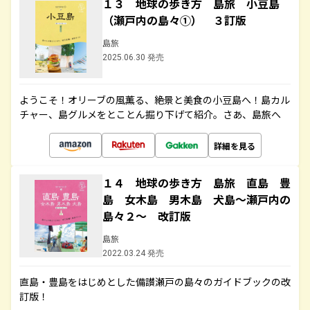
１３ 地球の歩き方 島旅 小豆島
（瀬戸内の島々①） ３訂版
島旅
2025.06.30 発売
ようこそ！オリーブの風薫る、絶景と美食の小豆島へ！島カル
チャー、島グルメをとことん掘り下げて紹介。さあ、島旅へ
詳細を見る
１４ 地球の歩き方 島旅 直島 豊
島 女木島 男木島 犬島～瀬戸内の
島々２～ 改訂版
島旅
2022.03.24 発売
直島・豊島をはじめとした備讃瀬戸の島々のガイドブックの改
訂版！