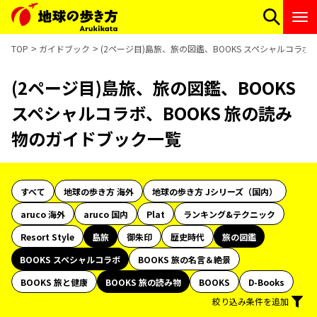
TOP
ガイドブック
(2ページ目)島旅、旅の図鑑、BOOKS スペシャルコラボ
(2ページ目)島旅、旅の図鑑、BOOKS
スペシャルコラボ、BOOKS 旅の読み
物のガイドブック一覧
すべて
地球の歩き方 海外
地球の歩き方 Jシリーズ（国内）
aruco 海外
aruco 国内
Plat
ランキング&テクニック
Resort Style
島旅
御朱印
歴史時代
旅の図鑑
BOOKS スペシャルコラボ
BOOKS 旅の名言＆絶景
BOOKS 旅と健康
BOOKS 旅の読み物
BOOKS
D-Books
絞り込み条件を追加