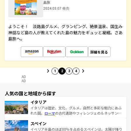
島旅
2024.03.07 発売
ようこそ！ 淡路島グルメ、グランピング、絶景温泉、国生み
神話など島の人が教えてくれた島の魅力をギュッと凝縮。さあ
島旅へ。
詳細を見る
1
2
3
4
AD
AD
人気の国と地域から探す
イタリア
イタリアは歴史、文化、グルメ、自然と多彩な魅力にあふ
れた国。
ローマ
の古代遺跡やフィレンツェのルネッサンス
美術、ヴェネツィアの運河など、歴史あるスポットはもち
スペイン
ろん、トスカーナの美しい田園風景やアマルフィ海岸の絶
景など、自然景観も見逃せない。観光の合間には、本場の
イベリア半島のほぼ80％を占めるスペインは、太陽が降り