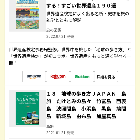
する！すごい世界遺産１９０選
世界遺産検定によく出る名所・史跡を旅の
雑学とともに解説
旅の図鑑
2022.07.21 発売
世界遺産検定事務局監修。世界中を旅した「地球の歩き方」と
「世界遺産検定」が初コラボ。世界遺産をもっと深く学べる一
冊！
詳細を見る
１８ 地球の歩き方ＪＡＰＡＮ 島
旅 たけとみの島々 竹富島 西表
島 波照間島 小浜島 黒島 鳩間
島 新城島 由布島 加屋真島
島旅
2021.01.21 発売