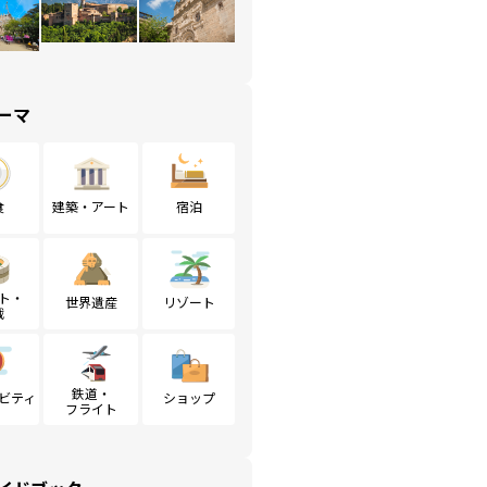
ーマ
食
建築・アート
宿泊
ト・
世界遺産
リゾート
戦
鉄道・
ビティ
ショップ
フライト