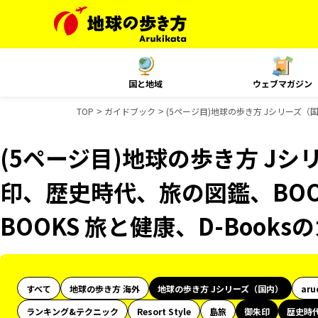
国と地域
ウェブマガジン
TOP
ガイドブック
(5ページ目)地球の歩き方 Jシリーズ（
(5ページ目)地球の歩き方 J
印、歴史時代、旅の図鑑、BOO
BOOKS 旅と健康、D-Book
すべて
地球の歩き方 海外
地球の歩き方 Jシリーズ（国内）
aru
ランキング&テクニック
Resort Style
島旅
御朱印
歴史時