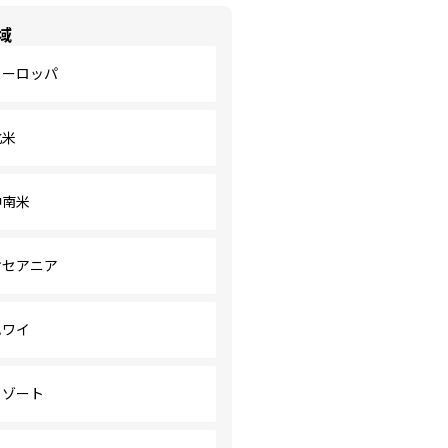
域
ヨーロッパ
北米
中南米
オセアニア
ハワイ
リゾート