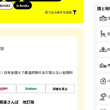
BOOKS
D-Books
国と地
絞り込み条件を追加
解説
場！日本全国４７都道府県のまだ知らない名物料
詳細を見る
開運さんぽ 改訂版