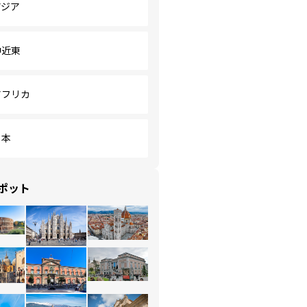
アジア
中近東
アフリカ
日本
ポット