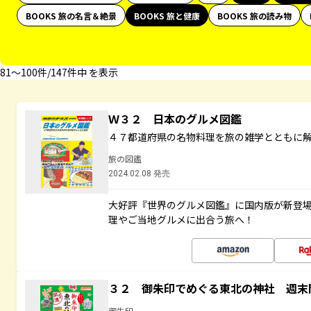
BOOKS 旅の名言＆絶景
BOOKS 旅と健康
BOOKS 旅の読み物
81〜100件/147件中 を表示
Ｗ３２ 日本のグルメ図鑑
４７都道府県の名物料理を旅の雑学とともに
旅の図鑑
2024.02.08 発売
大好評『世界のグルメ図鑑』に国内版が新登
理やご当地グルメに出合う旅へ！
３２ 御朱印でめぐる東北の神社 週末
御朱印