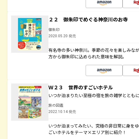
２２ 御朱印でめぐる神奈川のお寺
御朱印
2020.05.20 発売
有名寺の多い神奈川。季節の花々を楽しみな
方から御朱印に込められた意味を解説。
Ｗ２３ 世界のすごいホテル
いつか泊まりたい至極の宿を旅の雑学ととも
旅の図鑑
2022.10.14 発売
いつか泊まってみたい、究極の非日常に身を
ごいホテルをテーマ×エリア別に紹介！