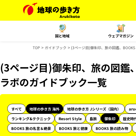
国と地域
ウェブマガジン
TOP
ガイドブック
(3ページ目)御朱印、旅の図鑑、BOOK
(3ページ目)御朱印、旅の図鑑、
ラボのガイドブック一覧
すべて
地球の歩き方 海外
地球の歩き方 Jシリーズ（国内）
aru
ランキング&テクニック
Resort Style
島旅
御朱印
歴史時
BOOKS 旅の名言＆絶景
BOOKS 旅と健康
BOOKS 旅の読み物