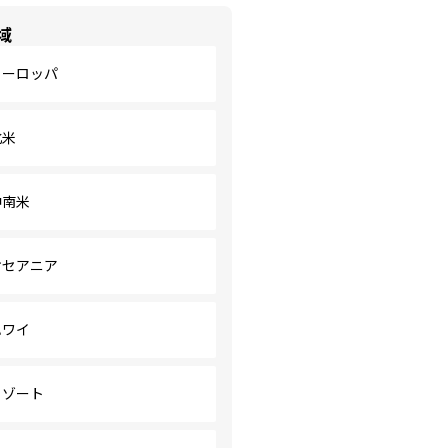
域
ヨーロッパ
北米
中南米
オセアニア
ハワイ
リゾート