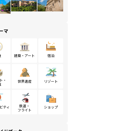
ーマ
食
建築・アート
宿泊
ト・
世界遺産
リゾート
戦
鉄道・
ビティ
ショップ
フライト