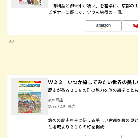
「御利益と御朱印が凄い」を基準に、京都の
ビギナーに優しく、ツウも納得の一冊。
AD
Ｗ２２ いつか旅してみたい世界の美
歴史が香る２１８の町の魅力を旅の雑学とと
旅の図鑑
2022.12.01 発売
悠久の歴史を今に伝える美しい古都を町の見
と地域より２１８の町を掲載