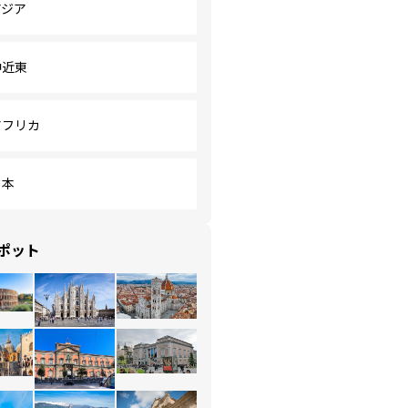
アジア
中近東
アフリカ
日本
ポット