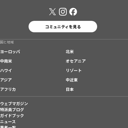
コミュニティを見る
国と地域
ヨーロッパ
北米
中南米
オセアニア
ハワイ
リゾート
アジア
中近東
アフリカ
日本
ウェブマガジン
特派員ブログ
ガイドブック
ニュース
著者一覧