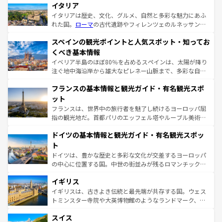
イタリア
イタリアは歴史、文化、グルメ、自然と多彩な魅力にあふ
れた国。
ローマ
の古代遺跡やフィレンツェのルネッサンス
美術、ヴェネツィアの運河など、歴史あるスポットはもち
スペインの観光ポイントと人気スポット・知ってお
ろん、トスカーナの美しい田園風景やアマルフィ海岸の絶
景など、自然景観も見逃せない。観光の合間には、本場の
くべき基本情報
ピザやパスタなど、絶品のイタリア料理を堪能することも
イベリア半島のほぼ80％を占めるスペインは、太陽が降り
できる。朝目覚めてから夜眠るまで、すべての瞬間を楽し
注ぐ地中海沿岸から雄大なピレネー山脈まで、多彩な自然
ませてくれるイタリアで、忘れられない旅をしてみよう！
と文化が詰まったヨーロッパ屈指の旅行先だ。多様な地域
なお、新着のイタリア情報は
コンテンツ一覧
を参照してほ
フランスの基本情報と観光ガイド・有名観光スポ
文化が根付くこの国では、情熱的なフラメンコ、熱気あふ
しい。
れる闘牛、そして美味しいタパスが生活の一部となってい
ット
る。首都マドリードの洗練された雰囲気や、バルセロナの
フランスは、世界中の旅行者を魅了し続けるヨーロッパ屈
アートに溢れた街角から、地方では古代ローマ遺跡や中世
指の観光地だ。首都パリのエッフェル塔やルーブル美術館
の城塞都市、穏やかなビーチリゾートまで多彩な表情を見
といった象徴的なスポットから、田舎町の古風な美しさま
せる。地方によって風土や気候が異なるスペインはその個
ドイツの基本情報と観光ガイド・有名観光スポッ
で、幅広い魅力が詰まっている。華麗な宮殿、歴史的な大
性で訪れる人を魅了する。 なお、新着のスペイン情報は
コ
聖堂、美しいビーチ、そして豊かな自然が、訪れる者を心
ト
ンテンツ一覧
を参照してほしい。
から魅了する。また、フランスは美食の国としても知ら
ドイツは、豊かな歴史と多彩な文化が交差するヨーロッパ
れ、フランス料理はユネスコ無形文化遺産にも登録されて
の中心に位置する国。中世の街並みが残るロマンチック街
いる。シャンパンの発祥地であるランス、プロヴァンスの
道から、未来を先取りするようなモダンな都市まで多様な
香り高いラベンダー畑など、多彩な楽しみ方が可能だ。さ
イギリス
顔を持つこの国は、どこを歩いても飽きることがない。ベ
らに、パリ以外の地域にも魅力が溢れており、どの街角に
ルリンの文化的活気、バイエルン州のアルプスの絶景、そ
イギリスは、古きよき伝統と最先端が共存する国。ウェス
も豊かな歴史と文化が息づいている。パリ以外の個性あふ
してライン川沿いのワイン畑といった風景は必見。ビール
トミンスター寺院や大英博物館のようなランドマーク、歴
れる地方に足を運ぶとそれぞれで全く異なる文化を体験で
とソーセージを味わいながら地元の人と過ごす楽しい時間
史ある大学都市、美しい丘陵地帯や牧歌的な風景など、エ
きるだろう。 なお、新着のフランス情報は
コンテンツ一覧
スイス
は、お酒好きな人にはぜひ体験してほしい。 なお、新着の
リアごとに異なる魅力がある。また、優雅なアフタヌーン