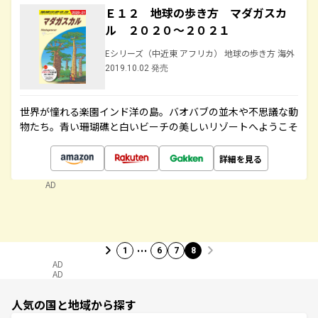
Ｅ１２ 地球の歩き方 マダガスカ
ル ２０２０～２０２１
Eシリーズ（中近東 アフリカ） 地球の歩き方 海外
2019.10.02 発売
世界が憧れる楽園インド洋の島。バオバブの並木や不思議な動
物たち。青い珊瑚礁と白いビーチの美しいリゾートへようこそ
詳細を見る
AD
…
1
6
7
8
AD
AD
人気の国と地域から探す