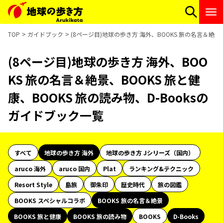
TOP
ガイドブック
(8ページ目)地球の歩き方 海外、BOOKS 旅の名言＆絶景、
(8ページ目)地球の歩き方 海外、BOO
KS 旅の名言＆絶景、BOOKS 旅と健
康、BOOKS 旅の読み物、D-Booksの
ガイドブック一覧
すべて
地球の歩き方 海外
地球の歩き方 Jシリーズ（国内）
aruco 海外
aruco 国内
Plat
ランキング&テクニック
Resort Style
島旅
御朱印
歴史時代
旅の図鑑
BOOKS スペシャルコラボ
BOOKS 旅の名言＆絶景
BOOKS 旅と健康
BOOKS 旅の読み物
BOOKS
D-Books