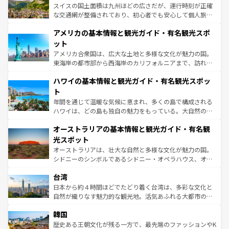
を参照してほしい。
ドイツ情報は
コンテンツ一覧
を参照してほしい。
ティー、ビール好きにはたまらない英国パブ、サッカー観
スイスの国土面積は九州ほどの広さだが、運行時刻が正確
戦など、本場だからこそできる体験も豊富。イギリスを旅
な交通網が整備されており、初心者でも安心して個人旅行
して楽しみつくそう。 なお、新着のイギリス情報は
コンテ
を楽しめる。日本同様に時刻表どおりの旅が可能だ。中世
アメリカの基本情報と観光ガイド・有名観光スポ
ンツ一覧
を参照してほしい。
の建物がそのまま残る町や、スイスならではのユニークな
博物館もあり、アルプス観光だけでなく町歩きも満喫する
ット
ことができる。国民の所得が高いため物価も高いが、旅行
アメリカ合衆国は、広大な土地と多様な文化が魅力の国。
者向けの交通パス提供のサービスもあり、うまく活用すれ
東海岸の都市部から西海岸のカリフォルニアまで、訪れる
ば市内交通費無料で観光を楽しむこともできる。 なお、新
場所ごとに異なる風景と体験が待っている。ニューヨーク
着のスイス情報は
コンテンツ一覧
を参照してほしい。
ハワイの基本情報と観光ガイド・有名観光スポッ
のような巨大都市は、観光、ショッピング、エンターテイ
ンメントが詰まった刺激的なスポットだ。一方、アメリカ
ト
西部には大自然が広がり、グランドキャニオンやイエロー
年間を通じて温暖な気候に恵まれ、多くの島で構成される
ストーン国立公園といった絶景が堪能できる。さらに、南
ハワイは、どの島も独自の魅力をもっている。大自然の神
部のニューオーリンズでは、音楽と美食が融合した独特の
秘を感じたいなら、火山が生み出した壮大な景観を誇るハ
文化が魅力。旅行者はアメリカの各地域で異なる魅力を楽
オーストラリアの基本情報と観光ガイド・有名観
ワイ島は見逃せない。また、定番の観光地といえばオアフ
しみながら、その多様性と豊かな歴史を感じることができ
島だが、静かな自然を求めるならマウイ島やカウアイ島が
光スポット
るだろう。車でのロードトリップや列車の旅も、アメリカ
おすすめ。エメラルドグリーンに輝く海をはじめ、豊かな
オーストラリアは、壮大な自然と多様な文化が魅力の国。
ならではの贅沢な旅のスタイルだ。 なお、新着のアメリカ
文化や歴史が息づいている。「アロハスピリット」と呼ば
シドニーのシンボルであるシドニー・オペラハウス、オー
情報は
コンテンツ一覧
を参照してほしい。
れるおもてなしの心で訪れる人々を迎えてくれるハワイの
ストラリア東海岸北部に広がる大サンゴ礁地帯グレートバ
人々、おいしいローカルフードやハワイアンミュージッ
台湾
リアリーフや大陸中央部にそびえるウルル（エアーズロッ
ク、伝統的なフラダンスなど、すべてがハワイの魅力を彩
ク）、タスマニアの美しい原生林やケアンズの熱帯雨林な
日本から約４時間ほどでたどり着く台湾は、多彩な文化と
っている。訪れるたびに新しい発見と感動が待っているハ
ど、見どころがたくさん。また、カフェやワイン、オージ
自然が織りなす魅力的な観光地。活気あふれる大都市の台
ワイを、存分に味わってほしい。 なお、新着のハワイ情報
ービーフなどの食文化も豊かで、美味しいものであふれて
北やノスタルジックな町並みが人気な九份（ジォウフェ
は
コンテンツ一覧
を参照してほしい。
韓国
いる。アクティビティも充実しており、サーフィンやダイ
ン）、静ひつな山岳地帯である台湾東部など、都市の喧騒
ビング、ハイキングなど、アウトドア好きにはたまらな
と山間の静けさが共存しており、訪れる人に新しい発見と
歴史ある王朝文化が残る一方で、最先端のファッションやK