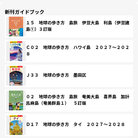
新刊ガイドブック
１５ 地球の歩き方 島旅 伊豆大島 利島（伊豆諸
島①）３訂版
Ｃ０２ 地球の歩き方 ハワイ島 ２０２７～２０２
８
Ｊ３３ 地球の歩き方 墨田区
０２ 地球の歩き方 島旅 奄美大島 喜界島 加計
呂麻島（奄美群島１） ５訂版
Ｄ１７ 地球の歩き方 タイ ２０２７～２０２８