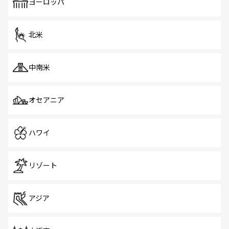
で、ホーカーズは地元の風情を楽しめる外せないスポット
ヨーロッパ
だ。訪れる人を飽きさせないシンガポールで、多様な魅力
を体感しよう。 なお、新着のシンガポール情報は
コンテン
ツ一覧
を参照してほしい。
北米
中南米
オセアニア
ハワイ
リゾート
アジア