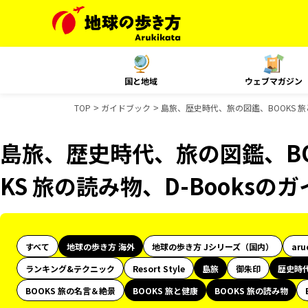
国と地域
ウェブマガジン
TOP
ガイドブック
島旅、歴史時代、旅の図鑑、BOOKS 旅と
島旅、歴史時代、旅の図鑑、BO
KS 旅の読み物、D-Books
すべて
地球の歩き方 海外
地球の歩き方 Jシリーズ（国内）
aru
ランキング&テクニック
Resort Style
島旅
御朱印
歴史時
BOOKS 旅の名言＆絶景
BOOKS 旅と健康
BOOKS 旅の読み物