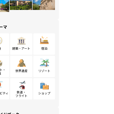
ーマ
食
建築・アート
宿泊
ト・
世界遺産
リゾート
戦
鉄道・
ビティ
ショップ
フライト