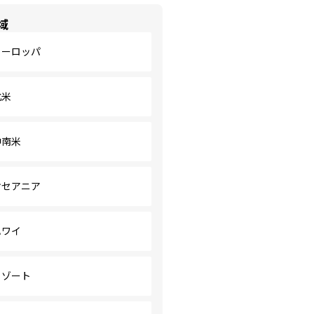
域
ヨーロッパ
北米
中南米
オセアニア
ハワイ
リゾート