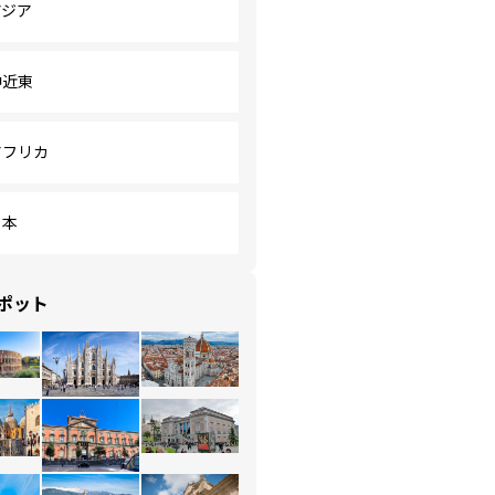
アジア
中近東
アフリカ
日本
ポット