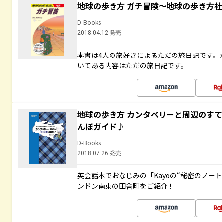
地球の歩き方 ガチ冒険～地球の歩き方
D-Books
2018.04.12 発売
本書は4人の旅好きによるただの旅日記です。
いてある内容はただの旅日記です。
地球の歩き方 カンタベリーと周辺のす
んぽガイド♪
D-Books
2018.07.26 発売
英会話本でおなじみの「Kayoの“秘密のノー
ンドン南東の田舎町をご紹介！