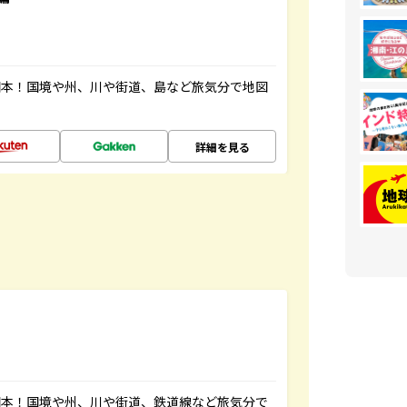
図本！国境や州、川や街道、島など旅気分で地図
詳細を見る
図本！国境や州、川や街道、鉄道線など旅気分で