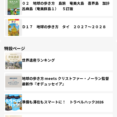
０２ 地球の歩き方 島旅 奄美大島 喜界島 加計
呂麻島（奄美群島１） ５訂版
Ｄ１７ 地球の歩き方 タイ ２０２７～２０２８
特設ページ
世界遺産ランキング
地球の歩き方 meets クリストファー・ノーラン監督
最新作『オデュッセイア』
準備も滞在もスマートに！ トラベルハック2026