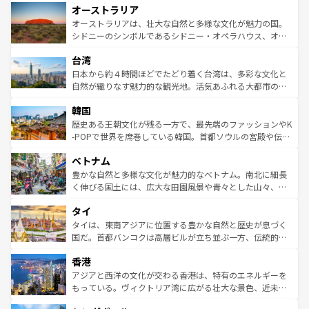
オーストラリア
部のニューオーリンズでは、音楽と美食が融合した独特の
ワイ島は見逃せない。また、定番の観光地といえばオアフ
文化が魅力。旅行者はアメリカの各地域で異なる魅力を楽
島だが、静かな自然を求めるならマウイ島やカウアイ島が
オーストラリアは、壮大な自然と多様な文化が魅力の国。
しみながら、その多様性と豊かな歴史を感じることができ
おすすめ。エメラルドグリーンに輝く海をはじめ、豊かな
シドニーのシンボルであるシドニー・オペラハウス、オー
るだろう。車でのロードトリップや列車の旅も、アメリカ
文化や歴史が息づいている。「アロハスピリット」と呼ば
ストラリア東海岸北部に広がる大サンゴ礁地帯グレートバ
ならではの贅沢な旅のスタイルだ。 なお、新着のアメリカ
台湾
れるおもてなしの心で訪れる人々を迎えてくれるハワイの
リアリーフや大陸中央部にそびえるウルル（エアーズロッ
情報は
コンテンツ一覧
を参照してほしい。
人々、おいしいローカルフードやハワイアンミュージッ
ク）、タスマニアの美しい原生林やケアンズの熱帯雨林な
日本から約４時間ほどでたどり着く台湾は、多彩な文化と
ク、伝統的なフラダンスなど、すべてがハワイの魅力を彩
ど、見どころがたくさん。また、カフェやワイン、オージ
自然が織りなす魅力的な観光地。活気あふれる大都市の台
っている。訪れるたびに新しい発見と感動が待っているハ
ービーフなどの食文化も豊かで、美味しいものであふれて
北やノスタルジックな町並みが人気な九份（ジォウフェ
ワイを、存分に味わってほしい。 なお、新着のハワイ情報
韓国
いる。アクティビティも充実しており、サーフィンやダイ
ン）、静ひつな山岳地帯である台湾東部など、都市の喧騒
は
コンテンツ一覧
を参照してほしい。
ビング、ハイキングなど、アウトドア好きにはたまらな
と山間の静けさが共存しており、訪れる人に新しい発見と
歴史ある王朝文化が残る一方で、最先端のファッションやK
い。オーストラリアの多彩な魅力を存分に味わいつくそ
驚きをもたらしてくれる。また、奥深い台湾の食文化も魅
-POPで世界を席巻している韓国。首都ソウルの宮殿や伝統
う。 なお、新着のオーストラリア情報は
コンテンツ一覧
を
力で、夜市などの屋台グルメから高級料理、ヘルシーで美
家屋が並ぶエリアでは韓国の歴史と文化に浸ることがで
参照してほしい。
ベトナム
容にもいいと評判のスイーツなど、バラエティ豊かな料理
き、地方に足を延ばせば四季折々の自然美を楽しむことが
が味わえる。 なお、新着の台湾情報は
コンテンツ一覧
を参
できる。そして、キムチや焼肉、絶品のストリートフード
豊かな自然と多様な文化が魅力的なベトナム。南北に細長
照してほしい。
まで、さまざまな韓国料理が待っている。夜には、韓国な
く伸びる国土には、広大な田園風景や青々とした山々、世
らではのナイトライフも堪能できる。あたたかいホスピタ
界遺産に登録された壮大な自然景観が点在し、都市部では
タイ
リティに包まれながら、韓国の多彩な魅力を心ゆくまで味
急速な発展と共に伝統が息づく。ハノイの古い町並みやホ
わってみてほしい。 なお、新着の韓国情報は
コンテンツ一
ーチミン市のフランス統治時代の建物も、独特の雰囲気を
タイは、東南アジアに位置する豊かな自然と歴史が息づく
覧
を参照してほしい。
醸し出している。また、バラエティの豊かさとおいしさで
国だ。首都バンコクは高層ビルが立ち並ぶ一方、伝統的な
世界中の食通を魅了してやまないベトナム料理も魅力のひ
寺院や市場がいたるところに点在し、古きよき文化と現代
香港
とつ。フォーやバインミー、ベトナムコーヒーなどは、ぜ
の活気が交差している。北部ではチェンマイなどの山岳地
ひ現地で味わいたい。どの地域を訪れてもあたたかい人々
帯で自然と触れ合い、南部ではプーケットやクラビの美し
アジアと西洋の文化が交わる香港は、特有のエネルギーを
が旅行者を迎えてくれるので、きっと忘れられない旅にな
いビーチでリゾート気分を楽しむことができる。タイ料理
もっている。ヴィクトリア湾に広がる壮大な景色、近未来
るはずだ。 なお、新着のベトナム情報は
コンテンツ一覧
を
は世界的に有名で、屋台から高級レストランまで味覚を刺
的なアートスポット、そして歴史と現代が融合した町並