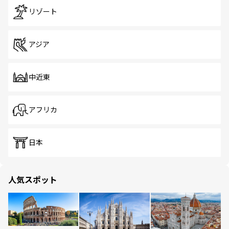
リゾート
アジア
中近東
アフリカ
日本
人気スポット