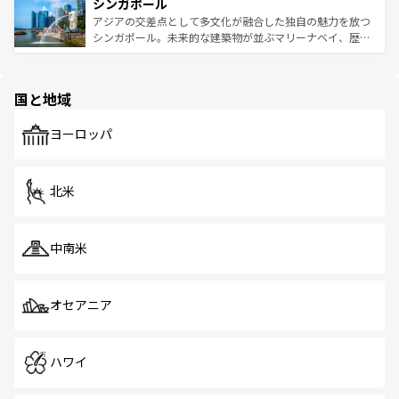
参照してほしい。
シンガポール
激する。気候は一年中温暖で、どの季節にも異なる楽しみ
み、どこを訪れても感動するはず。観光スポットが密集し
が待っている。親しみやすいタイの人々、仏教を中心とし
ており、効率よく見どころを回れるのも魅力。息をのむよ
アジアの交差点として多文化が融合した独自の魅力を放つ
た文化、そして多様な観光資源が、訪れる旅人を魅了し続
うな絶景から文化的な体験まで、香港を存分に楽しみ尽く
シンガポール。未来的な建築物が並ぶマリーナベイ、歴史
ける。 なお、新着のタイ情報は
コンテンツ一覧
を参照して
そう。 なお、新着の香港情報は
コンテンツ一覧
を参照して
と伝統を感じられるエスニックタウン、多数の緑豊かな公
ほしい。
ほしい。
園や自然保護区など、自然が調和した近代的な景観と文化
の多様性あふれるカラフルな町は、どこを歩いても新しい
国と地域
発見がある。さらに、治安のよさや充実した公共交通機関
も、旅行者にとっては魅力的なポイント。グルメも豊富
で、ホーカーズは地元の風情を楽しめる外せないスポット
ヨーロッパ
だ。訪れる人を飽きさせないシンガポールで、多様な魅力
を体感しよう。 なお、新着のシンガポール情報は
コンテン
ツ一覧
を参照してほしい。
北米
中南米
オセアニア
ハワイ