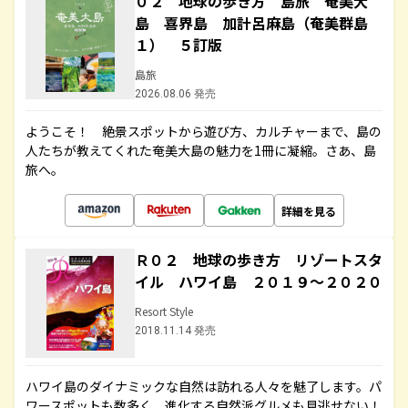
０２ 地球の歩き方 島旅 奄美大
島 喜界島 加計呂麻島（奄美群島
１） ５訂版
島旅
2026.08.06 発売
ようこそ！ 絶景スポットから遊び方、カルチャーまで、島の
人たちが教えてくれた奄美大島の魅力を1冊に凝縮。さあ、島
旅へ。
詳細を見る
Ｒ０２ 地球の歩き方 リゾートスタ
イル ハワイ島 ２０１９～２０２０
Resort Style
2018.11.14 発売
ハワイ島のダイナミックな自然は訪れる人々を魅了します。パ
ワースポットも数多く、進化する自然派グルメも見逃せない！