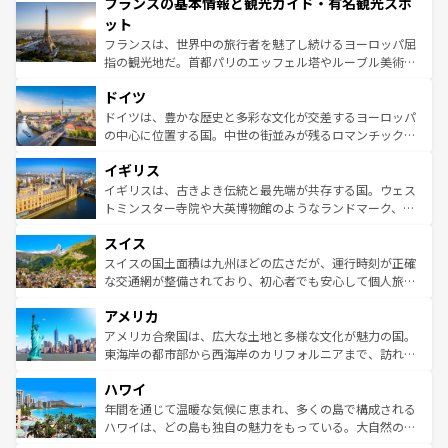
フランスの基本情報と観光ガイド・有名観光スポ
ませてくれるイタリアで、忘れられない旅をしてみよう！
文化が根付くこの国では、情熱的なフラメンコ、熱気あふ
なお、新着のイタリア情報は
コンテンツ一覧
を参照してほ
れる闘牛、そして美味しいタパスが生活の一部となってい
ット
しい。
る。首都マドリードの洗練された雰囲気や、バルセロナの
フランスは、世界中の旅行者を魅了し続けるヨーロッパ屈
アートに溢れた街角から、地方では古代ローマ遺跡や中世
指の観光地だ。首都パリのエッフェル塔やルーブル美術館
の城塞都市、穏やかなビーチリゾートまで多彩な表情を見
といった象徴的なスポットから、田舎町の古風な美しさま
せる。地方によって風土や気候が異なるスペインはその個
ドイツ
で、幅広い魅力が詰まっている。華麗な宮殿、歴史的な大
性で訪れる人を魅了する。 なお、新着のスペイン情報は
コ
聖堂、美しいビーチ、そして豊かな自然が、訪れる者を心
ドイツは、豊かな歴史と多彩な文化が交差するヨーロッパ
ンテンツ一覧
を参照してほしい。
から魅了する。また、フランスは美食の国としても知ら
の中心に位置する国。中世の街並みが残るロマンチック街
れ、フランス料理はユネスコ無形文化遺産にも登録されて
道から、未来を先取りするようなモダンな都市まで多様な
イギリス
いる。シャンパンの発祥地であるランス、プロヴァンスの
顔を持つこの国は、どこを歩いても飽きることがない。ベ
香り高いラベンダー畑など、多彩な楽しみ方が可能だ。さ
ルリンの文化的活気、バイエルン州のアルプスの絶景、そ
イギリスは、古きよき伝統と最先端が共存する国。ウェス
らに、パリ以外の地域にも魅力が溢れており、どの街角に
してライン川沿いのワイン畑といった風景は必見。ビール
トミンスター寺院や大英博物館のようなランドマーク、歴
も豊かな歴史と文化が息づいている。パリ以外の個性あふ
とソーセージを味わいながら地元の人と過ごす楽しい時間
史ある大学都市、美しい丘陵地帯や牧歌的な風景など、エ
れる地方に足を運ぶとそれぞれで全く異なる文化を体験で
スイス
は、お酒好きな人にはぜひ体験してほしい。 なお、新着の
リアごとに異なる魅力がある。また、優雅なアフタヌーン
きるだろう。 なお、新着のフランス情報は
コンテンツ一覧
ドイツ情報は
コンテンツ一覧
を参照してほしい。
ティー、ビール好きにはたまらない英国パブ、サッカー観
スイスの国土面積は九州ほどの広さだが、運行時刻が正確
を参照してほしい。
戦など、本場だからこそできる体験も豊富。イギリスを旅
な交通網が整備されており、初心者でも安心して個人旅行
して楽しみつくそう。 なお、新着のイギリス情報は
コンテ
を楽しめる。日本同様に時刻表どおりの旅が可能だ。中世
アメリカ
ンツ一覧
を参照してほしい。
の建物がそのまま残る町や、スイスならではのユニークな
博物館もあり、アルプス観光だけでなく町歩きも満喫する
アメリカ合衆国は、広大な土地と多様な文化が魅力の国。
ことができる。国民の所得が高いため物価も高いが、旅行
東海岸の都市部から西海岸のカリフォルニアまで、訪れる
者向けの交通パス提供のサービスもあり、うまく活用すれ
場所ごとに異なる風景と体験が待っている。ニューヨーク
ハワイ
ば市内交通費無料で観光を楽しむこともできる。 なお、新
のような巨大都市は、観光、ショッピング、エンターテイ
着のスイス情報は
コンテンツ一覧
を参照してほしい。
ンメントが詰まった刺激的なスポットだ。一方、アメリカ
年間を通じて温暖な気候に恵まれ、多くの島で構成される
西部には大自然が広がり、グランドキャニオンやイエロー
ハワイは、どの島も独自の魅力をもっている。大自然の神
ストーン国立公園といった絶景が堪能できる。さらに、南
秘を感じたいなら、火山が生み出した壮大な景観を誇るハ