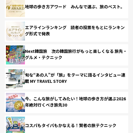
地球の歩き方アワード みんなで選ぶ、旅のベスト。
エアラインランキング 読者の投票をもとにランキン
グ形式で発表
Next韓国旅 次の韓国旅行がもっと楽しくなる 旅先・
グルメ・テクニック
旬な“あの人”が「旅」をテーマに語るインタビュー連
載 MY TRAVEL STORY
今、こんな旅がしてみたい！地球の歩き方が選ぶ2026
年絶対行くべき旅先30
コスパもタイパもかなえる！賢者の旅テクニック