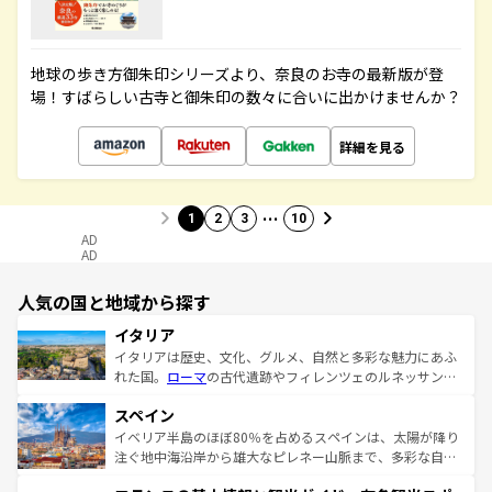
地球の歩き方御朱印シリーズより、奈良のお寺の最新版が登
場！すばらしい古寺と御朱印の数々に合いに出かけませんか？
詳細を見る
…
1
2
3
10
AD
AD
人気の国と地域から探す
イタリア
イタリアは歴史、文化、グルメ、自然と多彩な魅力にあふ
れた国。
ローマ
の古代遺跡やフィレンツェのルネッサンス
美術、ヴェネツィアの運河など、歴史あるスポットはもち
スペイン
ろん、トスカーナの美しい田園風景やアマルフィ海岸の絶
景など、自然景観も見逃せない。観光の合間には、本場の
イベリア半島のほぼ80％を占めるスペインは、太陽が降り
ピザやパスタなど、絶品のイタリア料理を堪能することも
注ぐ地中海沿岸から雄大なピレネー山脈まで、多彩な自然
できる。朝目覚めてから夜眠るまで、すべての瞬間を楽し
と文化が詰まったヨーロッパ屈指の旅行先だ。多様な地域