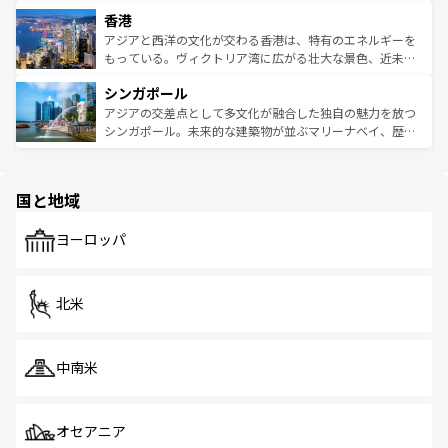
世界中の食通を魅了してやまないベトナム料理も魅力のひ
寺院や市場がいたるところに点在し、古きよき文化と現代
香港
とつ。フォーやバインミー、ベトナムコーヒーなどは、ぜ
の活気が交差している。北部ではチェンマイなどの山岳地
ひ現地で味わいたい。どの地域を訪れてもあたたかい人々
帯で自然と触れ合い、南部ではプーケットやクラビの美し
アジアと西洋の文化が交わる香港は、特有のエネルギーを
が旅行者を迎えてくれるので、きっと忘れられない旅にな
いビーチでリゾート気分を楽しむことができる。タイ料理
もっている。ヴィクトリア湾に広がる壮大な景色、近未来
るはずだ。 なお、新着のベトナム情報は
コンテンツ一覧
を
は世界的に有名で、屋台から高級レストランまで味覚を刺
的なアートスポット、そして歴史と現代が融合した町並
参照してほしい。
シンガポール
激する。気候は一年中温暖で、どの季節にも異なる楽しみ
み、どこを訪れても感動するはず。観光スポットが密集し
が待っている。親しみやすいタイの人々、仏教を中心とし
ており、効率よく見どころを回れるのも魅力。息をのむよ
アジアの交差点として多文化が融合した独自の魅力を放つ
た文化、そして多様な観光資源が、訪れる旅人を魅了し続
うな絶景から文化的な体験まで、香港を存分に楽しみ尽く
シンガポール。未来的な建築物が並ぶマリーナベイ、歴史
ける。 なお、新着のタイ情報は
コンテンツ一覧
を参照して
そう。 なお、新着の香港情報は
コンテンツ一覧
を参照して
と伝統を感じられるエスニックタウン、多数の緑豊かな公
ほしい。
ほしい。
園や自然保護区など、自然が調和した近代的な景観と文化
の多様性あふれるカラフルな町は、どこを歩いても新しい
国と地域
発見がある。さらに、治安のよさや充実した公共交通機関
も、旅行者にとっては魅力的なポイント。グルメも豊富
で、ホーカーズは地元の風情を楽しめる外せないスポット
ヨーロッパ
だ。訪れる人を飽きさせないシンガポールで、多様な魅力
を体感しよう。 なお、新着のシンガポール情報は
コンテン
ツ一覧
を参照してほしい。
北米
中南米
オセアニア