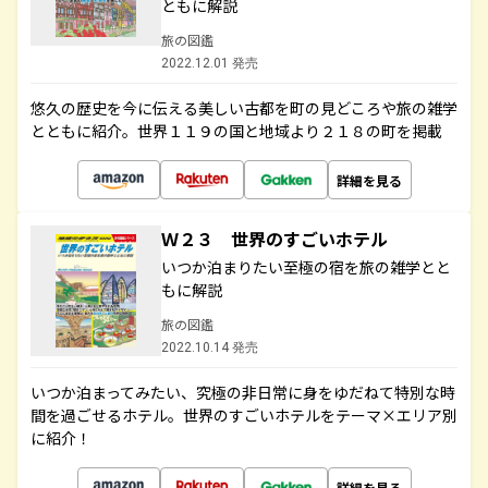
ともに解説
旅の図鑑
2022.12.01 発売
悠久の歴史を今に伝える美しい古都を町の見どころや旅の雑学
とともに紹介。世界１１９の国と地域より２１８の町を掲載
詳細を見る
Ｗ２３ 世界のすごいホテル
いつか泊まりたい至極の宿を旅の雑学とと
もに解説
旅の図鑑
2022.10.14 発売
いつか泊まってみたい、究極の非日常に身をゆだねて特別な時
間を過ごせるホテル。世界のすごいホテルをテーマ×エリア別
に紹介！
詳細を見る