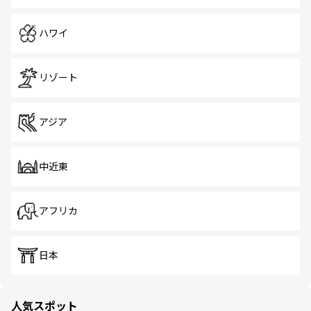
ハワイ
リゾート
アジア
中近東
アフリカ
日本
人気スポット