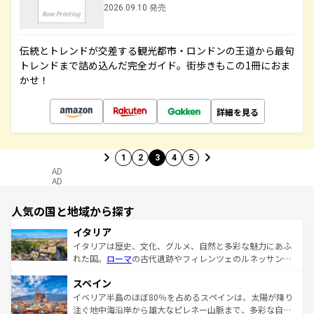
2026.09.10 発売
伝統とトレンドが交差する観光都市・ロンドンの王道から最旬
トレンドまで詰め込んだ完全ガイド。街歩きもこの1冊におま
かせ！
詳細を見る
1
2
3
4
5
AD
AD
人気の国と地域から探す
イタリア
イタリアは歴史、文化、グルメ、自然と多彩な魅力にあふ
れた国。
ローマ
の古代遺跡やフィレンツェのルネッサンス
美術、ヴェネツィアの運河など、歴史あるスポットはもち
スペイン
ろん、トスカーナの美しい田園風景やアマルフィ海岸の絶
景など、自然景観も見逃せない。観光の合間には、本場の
イベリア半島のほぼ80％を占めるスペインは、太陽が降り
ピザやパスタなど、絶品のイタリア料理を堪能することも
注ぐ地中海沿岸から雄大なピレネー山脈まで、多彩な自然