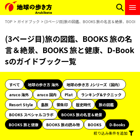
TOP
ガイドブック
(3ページ目)旅の図鑑、BOOKS 旅の名言＆絶景、BOOKS
(3ページ目)旅の図鑑、BOOKS 旅の名
言＆絶景、BOOKS 旅と健康、D-Book
sのガイドブック一覧
すべて
地球の歩き方 海外
地球の歩き方 Jシリーズ（国内）
aruco 海外
aruco 国内
Plat
ランキング&テクニック
Resort Style
島旅
御朱印
歴史時代
旅の図鑑
BOOKS スペシャルコラボ
BOOKS 旅の名言＆絶景
BOOKS 旅と健康
BOOKS 旅の読み物
BOOKS
D-Books
絞り込み条件を追加