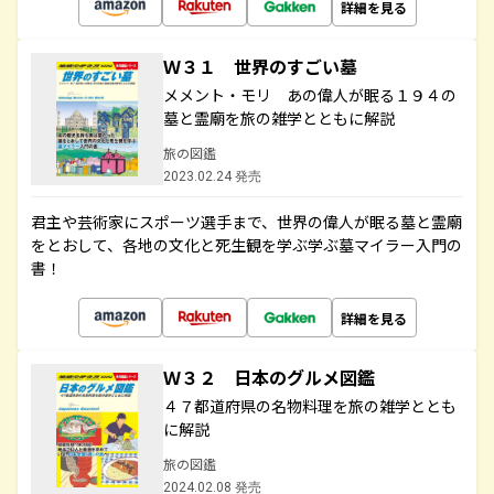
詳細を見る
Ｗ３１ 世界のすごい墓
メメント・モリ あの偉人が眠る１９４の
墓と霊廟を旅の雑学とともに解説
旅の図鑑
2023.02.24 発売
君主や芸術家にスポーツ選手まで、世界の偉人が眠る墓と霊廟
をとおして、各地の文化と死生観を学ぶ学ぶ墓マイラー入門の
書！
詳細を見る
Ｗ３２ 日本のグルメ図鑑
４７都道府県の名物料理を旅の雑学ととも
に解説
旅の図鑑
2024.02.08 発売