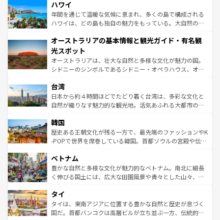
着のスイス情報は
コンテンツ一覧
を参照してほしい。
ハワイ
のような巨大都市は、観光、ショッピング、エンターテイ
ンメントが詰まった刺激的なスポットだ。一方、アメリカ
年間を通じて温暖な気候に恵まれ、多くの島で構成される
西部には大自然が広がり、グランドキャニオンやイエロー
ハワイは、どの島も独自の魅力をもっている。大自然の神
ストーン国立公園といった絶景が堪能できる。さらに、南
秘を感じたいなら、火山が生み出した壮大な景観を誇るハ
オーストラリアの基本情報と観光ガイド・有名観
部のニューオーリンズでは、音楽と美食が融合した独特の
ワイ島は見逃せない。また、定番の観光地といえばオアフ
文化が魅力。旅行者はアメリカの各地域で異なる魅力を楽
島だが、静かな自然を求めるならマウイ島やカウアイ島が
光スポット
しみながら、その多様性と豊かな歴史を感じることができ
おすすめ。エメラルドグリーンに輝く海をはじめ、豊かな
オーストラリアは、壮大な自然と多様な文化が魅力の国。
るだろう。車でのロードトリップや列車の旅も、アメリカ
文化や歴史が息づいている。「アロハスピリット」と呼ば
シドニーのシンボルであるシドニー・オペラハウス、オー
ならではの贅沢な旅のスタイルだ。 なお、新着のアメリカ
れるおもてなしの心で訪れる人々を迎えてくれるハワイの
ストラリア東海岸北部に広がる大サンゴ礁地帯グレートバ
情報は
コンテンツ一覧
を参照してほしい。
人々、おいしいローカルフードやハワイアンミュージッ
台湾
リアリーフや大陸中央部にそびえるウルル（エアーズロッ
ク、伝統的なフラダンスなど、すべてがハワイの魅力を彩
ク）、タスマニアの美しい原生林やケアンズの熱帯雨林な
日本から約４時間ほどでたどり着く台湾は、多彩な文化と
っている。訪れるたびに新しい発見と感動が待っているハ
ど、見どころがたくさん。また、カフェやワイン、オージ
自然が織りなす魅力的な観光地。活気あふれる大都市の台
ワイを、存分に味わってほしい。 なお、新着のハワイ情報
ービーフなどの食文化も豊かで、美味しいものであふれて
北やノスタルジックな町並みが人気な九份（ジォウフェ
は
コンテンツ一覧
を参照してほしい。
韓国
いる。アクティビティも充実しており、サーフィンやダイ
ン）、静ひつな山岳地帯である台湾東部など、都市の喧騒
ビング、ハイキングなど、アウトドア好きにはたまらな
と山間の静けさが共存しており、訪れる人に新しい発見と
歴史ある王朝文化が残る一方で、最先端のファッションやK
い。オーストラリアの多彩な魅力を存分に味わいつくそ
驚きをもたらしてくれる。また、奥深い台湾の食文化も魅
-POPで世界を席巻している韓国。首都ソウルの宮殿や伝統
う。 なお、新着のオーストラリア情報は
コンテンツ一覧
を
力で、夜市などの屋台グルメから高級料理、ヘルシーで美
家屋が並ぶエリアでは韓国の歴史と文化に浸ることがで
参照してほしい。
ベトナム
容にもいいと評判のスイーツなど、バラエティ豊かな料理
き、地方に足を延ばせば四季折々の自然美を楽しむことが
が味わえる。 なお、新着の台湾情報は
コンテンツ一覧
を参
できる。そして、キムチや焼肉、絶品のストリートフード
豊かな自然と多様な文化が魅力的なベトナム。南北に細長
照してほしい。
まで、さまざまな韓国料理が待っている。夜には、韓国な
く伸びる国土には、広大な田園風景や青々とした山々、世
らではのナイトライフも堪能できる。あたたかいホスピタ
界遺産に登録された壮大な自然景観が点在し、都市部では
タイ
リティに包まれながら、韓国の多彩な魅力を心ゆくまで味
急速な発展と共に伝統が息づく。ハノイの古い町並みやホ
わってみてほしい。 なお、新着の韓国情報は
コンテンツ一
ーチミン市のフランス統治時代の建物も、独特の雰囲気を
タイは、東南アジアに位置する豊かな自然と歴史が息づく
覧
を参照してほしい。
醸し出している。また、バラエティの豊かさとおいしさで
国だ。首都バンコクは高層ビルが立ち並ぶ一方、伝統的な