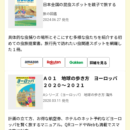
日本全国の昆虫スポットを親子で旅する
旅の図鑑
2024.06.27 発売
具体的な虫捕りの場所とそこにすむ多様な虫たちを紹介する初
めての虫旅提案書。旅行先で訪れたい虫関連スポットを網羅し
た１冊。
詳細を見る
Ａ０１ 地球の歩き方 ヨーロッパ
２０２０～２０２１
Aシリーズ（ヨーロッパ） 地球の歩き方 海外
2020.03.11 発売
計画の立て方、お得な航空券、ホテルのネット予約などヨーロ
ッパを賢く旅するマニュアル。QRコードやWebも満載でスマ