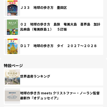
Ｊ３３ 地球の歩き方 墨田区
０２ 地球の歩き方 島旅 奄美大島 喜界島 加計
呂麻島（奄美群島１） ５訂版
Ｄ１７ 地球の歩き方 タイ ２０２７～２０２８
特設ページ
世界遺産ランキング
地球の歩き方 meets クリストファー・ノーラン監督
最新作『オデュッセイア』