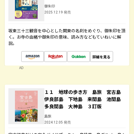
御朱印
2025.12.19 発売
坂東三十三観音を中心とした関東の名刹をめぐり、御朱印を頂
く。お寺の由緒や御朱印の意味、読み方などもていねいに解
説。
詳細を見る
AD
１１ 地球の歩き方 島旅 宮古島
伊良部島 下地島 来間島 池間島
多良間島 大神島 ３訂版
島旅
2024.12.05 発売