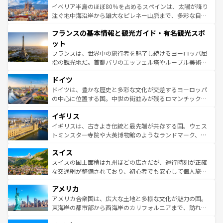
景など、自然景観も見逃せない。観光の合間には、本場の
イベリア半島のほぼ80％を占めるスペインは、太陽が降り
ピザやパスタなど、絶品のイタリア料理を堪能することも
注ぐ地中海沿岸から雄大なピレネー山脈まで、多彩な自然
できる。朝目覚めてから夜眠るまで、すべての瞬間を楽し
と文化が詰まったヨーロッパ屈指の旅行先だ。多様な地域
フランスの基本情報と観光ガイド・有名観光スポ
ませてくれるイタリアで、忘れられない旅をしてみよう！
文化が根付くこの国では、情熱的なフラメンコ、熱気あふ
なお、新着のイタリア情報は
コンテンツ一覧
を参照してほ
れる闘牛、そして美味しいタパスが生活の一部となってい
ット
しい。
る。首都マドリードの洗練された雰囲気や、バルセロナの
フランスは、世界中の旅行者を魅了し続けるヨーロッパ屈
アートに溢れた街角から、地方では古代ローマ遺跡や中世
指の観光地だ。首都パリのエッフェル塔やルーブル美術館
の城塞都市、穏やかなビーチリゾートまで多彩な表情を見
といった象徴的なスポットから、田舎町の古風な美しさま
せる。地方によって風土や気候が異なるスペインはその個
ドイツ
で、幅広い魅力が詰まっている。華麗な宮殿、歴史的な大
性で訪れる人を魅了する。 なお、新着のスペイン情報は
コ
聖堂、美しいビーチ、そして豊かな自然が、訪れる者を心
ドイツは、豊かな歴史と多彩な文化が交差するヨーロッパ
ンテンツ一覧
を参照してほしい。
から魅了する。また、フランスは美食の国としても知ら
の中心に位置する国。中世の街並みが残るロマンチック街
れ、フランス料理はユネスコ無形文化遺産にも登録されて
道から、未来を先取りするようなモダンな都市まで多様な
イギリス
いる。シャンパンの発祥地であるランス、プロヴァンスの
顔を持つこの国は、どこを歩いても飽きることがない。ベ
香り高いラベンダー畑など、多彩な楽しみ方が可能だ。さ
ルリンの文化的活気、バイエルン州のアルプスの絶景、そ
イギリスは、古きよき伝統と最先端が共存する国。ウェス
らに、パリ以外の地域にも魅力が溢れており、どの街角に
してライン川沿いのワイン畑といった風景は必見。ビール
トミンスター寺院や大英博物館のようなランドマーク、歴
も豊かな歴史と文化が息づいている。パリ以外の個性あふ
とソーセージを味わいながら地元の人と過ごす楽しい時間
史ある大学都市、美しい丘陵地帯や牧歌的な風景など、エ
れる地方に足を運ぶとそれぞれで全く異なる文化を体験で
スイス
は、お酒好きな人にはぜひ体験してほしい。 なお、新着の
リアごとに異なる魅力がある。また、優雅なアフタヌーン
きるだろう。 なお、新着のフランス情報は
コンテンツ一覧
ドイツ情報は
コンテンツ一覧
を参照してほしい。
ティー、ビール好きにはたまらない英国パブ、サッカー観
スイスの国土面積は九州ほどの広さだが、運行時刻が正確
を参照してほしい。
戦など、本場だからこそできる体験も豊富。イギリスを旅
な交通網が整備されており、初心者でも安心して個人旅行
して楽しみつくそう。 なお、新着のイギリス情報は
コンテ
を楽しめる。日本同様に時刻表どおりの旅が可能だ。中世
アメリカ
ンツ一覧
を参照してほしい。
の建物がそのまま残る町や、スイスならではのユニークな
博物館もあり、アルプス観光だけでなく町歩きも満喫する
アメリカ合衆国は、広大な土地と多様な文化が魅力の国。
ことができる。国民の所得が高いため物価も高いが、旅行
東海岸の都市部から西海岸のカリフォルニアまで、訪れる
者向けの交通パス提供のサービスもあり、うまく活用すれ
場所ごとに異なる風景と体験が待っている。ニューヨーク