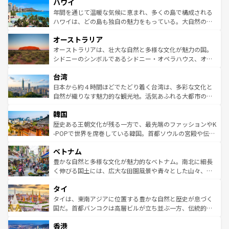
ハワイ
ば市内交通費無料で観光を楽しむこともできる。 なお、新
のような巨大都市は、観光、ショッピング、エンターテイ
着のスイス情報は
コンテンツ一覧
を参照してほしい。
ンメントが詰まった刺激的なスポットだ。一方、アメリカ
年間を通じて温暖な気候に恵まれ、多くの島で構成される
西部には大自然が広がり、グランドキャニオンやイエロー
ハワイは、どの島も独自の魅力をもっている。大自然の神
ストーン国立公園といった絶景が堪能できる。さらに、南
秘を感じたいなら、火山が生み出した壮大な景観を誇るハ
オーストラリア
部のニューオーリンズでは、音楽と美食が融合した独特の
ワイ島は見逃せない。また、定番の観光地といえばオアフ
文化が魅力。旅行者はアメリカの各地域で異なる魅力を楽
島だが、静かな自然を求めるならマウイ島やカウアイ島が
オーストラリアは、壮大な自然と多様な文化が魅力の国。
しみながら、その多様性と豊かな歴史を感じることができ
おすすめ。エメラルドグリーンに輝く海をはじめ、豊かな
シドニーのシンボルであるシドニー・オペラハウス、オー
るだろう。車でのロードトリップや列車の旅も、アメリカ
文化や歴史が息づいている。「アロハスピリット」と呼ば
ストラリア東海岸北部に広がる大サンゴ礁地帯グレートバ
ならではの贅沢な旅のスタイルだ。 なお、新着のアメリカ
台湾
れるおもてなしの心で訪れる人々を迎えてくれるハワイの
リアリーフや大陸中央部にそびえるウルル（エアーズロッ
情報は
コンテンツ一覧
を参照してほしい。
人々、おいしいローカルフードやハワイアンミュージッ
ク）、タスマニアの美しい原生林やケアンズの熱帯雨林な
日本から約４時間ほどでたどり着く台湾は、多彩な文化と
ク、伝統的なフラダンスなど、すべてがハワイの魅力を彩
ど、見どころがたくさん。また、カフェやワイン、オージ
自然が織りなす魅力的な観光地。活気あふれる大都市の台
っている。訪れるたびに新しい発見と感動が待っているハ
ービーフなどの食文化も豊かで、美味しいものであふれて
北やノスタルジックな町並みが人気な九份（ジォウフェ
ワイを、存分に味わってほしい。 なお、新着のハワイ情報
韓国
いる。アクティビティも充実しており、サーフィンやダイ
ン）、静ひつな山岳地帯である台湾東部など、都市の喧騒
は
コンテンツ一覧
を参照してほしい。
ビング、ハイキングなど、アウトドア好きにはたまらな
と山間の静けさが共存しており、訪れる人に新しい発見と
歴史ある王朝文化が残る一方で、最先端のファッションやK
い。オーストラリアの多彩な魅力を存分に味わいつくそ
驚きをもたらしてくれる。また、奥深い台湾の食文化も魅
-POPで世界を席巻している韓国。首都ソウルの宮殿や伝統
う。 なお、新着のオーストラリア情報は
コンテンツ一覧
を
力で、夜市などの屋台グルメから高級料理、ヘルシーで美
家屋が並ぶエリアでは韓国の歴史と文化に浸ることがで
参照してほしい。
ベトナム
容にもいいと評判のスイーツなど、バラエティ豊かな料理
き、地方に足を延ばせば四季折々の自然美を楽しむことが
が味わえる。 なお、新着の台湾情報は
コンテンツ一覧
を参
できる。そして、キムチや焼肉、絶品のストリートフード
豊かな自然と多様な文化が魅力的なベトナム。南北に細長
照してほしい。
まで、さまざまな韓国料理が待っている。夜には、韓国な
く伸びる国土には、広大な田園風景や青々とした山々、世
らではのナイトライフも堪能できる。あたたかいホスピタ
界遺産に登録された壮大な自然景観が点在し、都市部では
タイ
リティに包まれながら、韓国の多彩な魅力を心ゆくまで味
急速な発展と共に伝統が息づく。ハノイの古い町並みやホ
わってみてほしい。 なお、新着の韓国情報は
コンテンツ一
ーチミン市のフランス統治時代の建物も、独特の雰囲気を
タイは、東南アジアに位置する豊かな自然と歴史が息づく
覧
を参照してほしい。
醸し出している。また、バラエティの豊かさとおいしさで
国だ。首都バンコクは高層ビルが立ち並ぶ一方、伝統的な
世界中の食通を魅了してやまないベトナム料理も魅力のひ
寺院や市場がいたるところに点在し、古きよき文化と現代
香港
とつ。フォーやバインミー、ベトナムコーヒーなどは、ぜ
の活気が交差している。北部ではチェンマイなどの山岳地