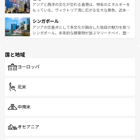
ひ現地で味わいたい。どの地域を訪れてもあたたかい人々
帯で自然と触れ合い、南部ではプーケットやクラビの美し
アジアと西洋の文化が交わる香港は、特有のエネルギーを
が旅行者を迎えてくれるので、きっと忘れられない旅にな
いビーチでリゾート気分を楽しむことができる。タイ料理
もっている。ヴィクトリア湾に広がる壮大な景色、近未来
るはずだ。 なお、新着のベトナム情報は
コンテンツ一覧
を
は世界的に有名で、屋台から高級レストランまで味覚を刺
的なアートスポット、そして歴史と現代が融合した町並
参照してほしい。
シンガポール
激する。気候は一年中温暖で、どの季節にも異なる楽しみ
み、どこを訪れても感動するはず。観光スポットが密集し
が待っている。親しみやすいタイの人々、仏教を中心とし
ており、効率よく見どころを回れるのも魅力。息をのむよ
アジアの交差点として多文化が融合した独自の魅力を放つ
た文化、そして多様な観光資源が、訪れる旅人を魅了し続
うな絶景から文化的な体験まで、香港を存分に楽しみ尽く
シンガポール。未来的な建築物が並ぶマリーナベイ、歴史
ける。 なお、新着のタイ情報は
コンテンツ一覧
を参照して
そう。 なお、新着の香港情報は
コンテンツ一覧
を参照して
と伝統を感じられるエスニックタウン、多数の緑豊かな公
ほしい。
ほしい。
園や自然保護区など、自然が調和した近代的な景観と文化
の多様性あふれるカラフルな町は、どこを歩いても新しい
国と地域
発見がある。さらに、治安のよさや充実した公共交通機関
も、旅行者にとっては魅力的なポイント。グルメも豊富
で、ホーカーズは地元の風情を楽しめる外せないスポット
ヨーロッパ
だ。訪れる人を飽きさせないシンガポールで、多様な魅力
を体感しよう。 なお、新着のシンガポール情報は
コンテン
ツ一覧
を参照してほしい。
北米
中南米
オセアニア