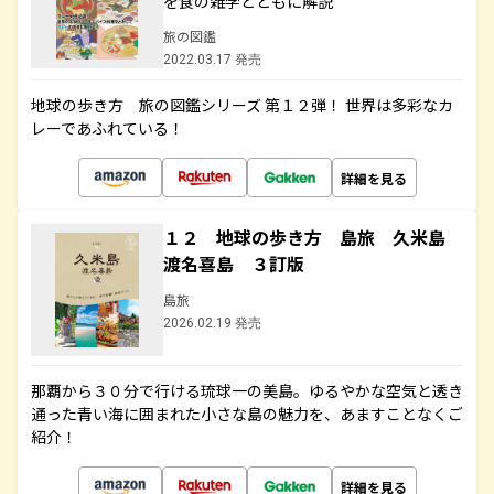
を食の雑学とともに解説
旅の図鑑
2022.03.17 発売
地球の歩き方 旅の図鑑シリーズ 第１２弾！ 世界は多彩なカ
レーであふれている！
詳細を見る
１２ 地球の歩き方 島旅 久米島
渡名喜島 ３訂版
島旅
2026.02.19 発売
那覇から３０分で行ける琉球一の美島。ゆるやかな空気と透き
通った青い海に囲まれた小さな島の魅力を、あますことなくご
紹介！
詳細を見る