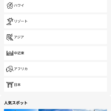
ハワイ
リゾート
アジア
中近東
アフリカ
日本
人気スポット