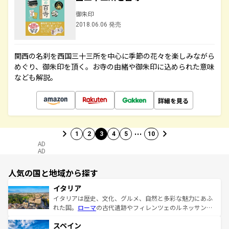
御朱印
2018.06.06 発売
関西の名刹を西国三十三所を中心に季節の花々を楽しみながら
めぐり、御朱印を頂く。お寺の由緒や御朱印に込められた意味
なども解説。
詳細を見る
…
1
2
3
4
5
10
AD
AD
人気の国と地域から探す
イタリア
イタリアは歴史、文化、グルメ、自然と多彩な魅力にあふ
れた国。
ローマ
の古代遺跡やフィレンツェのルネッサンス
美術、ヴェネツィアの運河など、歴史あるスポットはもち
スペイン
ろん、トスカーナの美しい田園風景やアマルフィ海岸の絶