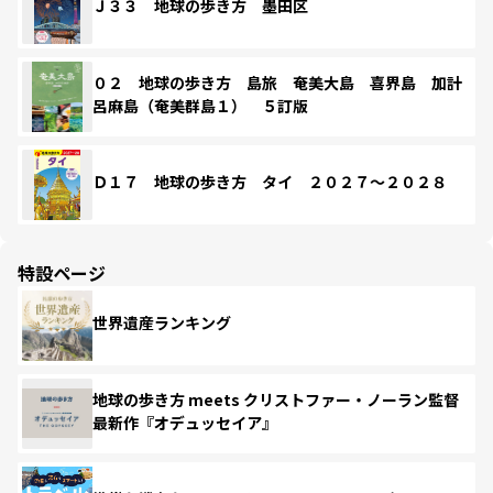
Ｊ３３ 地球の歩き方 墨田区
０２ 地球の歩き方 島旅 奄美大島 喜界島 加計
呂麻島（奄美群島１） ５訂版
Ｄ１７ 地球の歩き方 タイ ２０２７～２０２８
特設ページ
世界遺産ランキング
地球の歩き方 meets クリストファー・ノーラン監督
最新作『オデュッセイア』