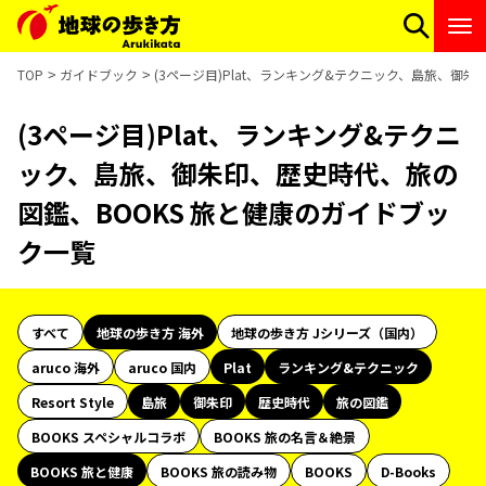
TOP
ガイドブック
(3ページ目)Plat、ランキング&テクニック、島旅、御
(3ページ目)Plat、ランキング&テクニ
ック、島旅、御朱印、歴史時代、旅の
図鑑、BOOKS 旅と健康のガイドブッ
ク一覧
すべて
地球の歩き方 海外
地球の歩き方 Jシリーズ（国内）
aruco 海外
aruco 国内
Plat
ランキング&テクニック
Resort Style
島旅
御朱印
歴史時代
旅の図鑑
BOOKS スペシャルコラボ
BOOKS 旅の名言＆絶景
BOOKS 旅と健康
BOOKS 旅の読み物
BOOKS
D-Books