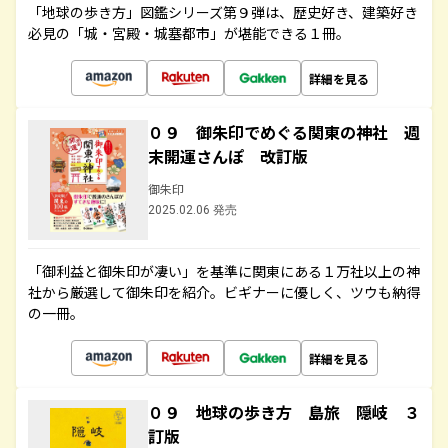
「地球の歩き方」図鑑シリーズ第９弾は、歴史好き、建築好き
必見の「城・宮殿・城塞都市」が堪能できる１冊。
詳細を見る
０９ 御朱印でめぐる関東の神社 週
末開運さんぽ 改訂版
御朱印
2025.02.06 発売
「御利益と御朱印が凄い」を基準に関東にある１万社以上の神
社から厳選して御朱印を紹介。ビギナーに優しく、ツウも納得
の一冊。
詳細を見る
０９ 地球の歩き方 島旅 隠岐 ３
訂版