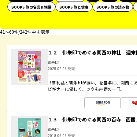
BOOKS 旅の名言＆絶景
BOOKS 旅と健康
BOOKS 旅の読み物
41〜60件/242件中 を表示
１２ 御朱印でめぐる関西の神社 週末
御朱印
2025.02.06 発売
「御利益と御朱印が凄い」を基準に、関西に
ビギナーに優しく、ツウも納得の一冊。
１３ 御朱印でめぐる関西の百寺 西国
御朱印
2018.06.06 発売