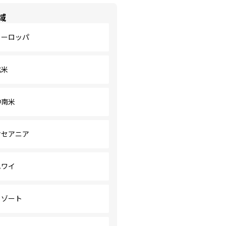
域
ヨーロッパ
北米
中南米
オセアニア
ハワイ
リゾート