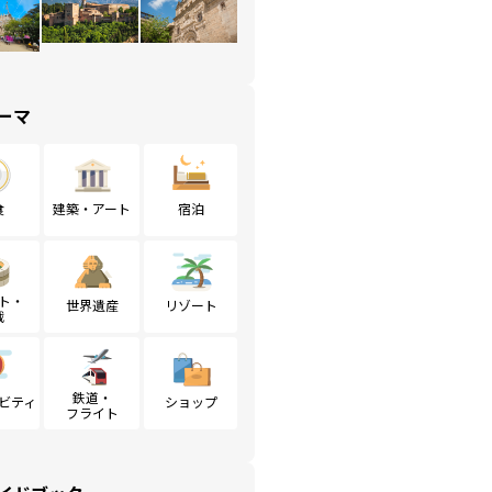
ーマ
食
建築・アート
宿泊
ト・
世界遺産
リゾート
戦
鉄道・
ビティ
ショップ
フライト