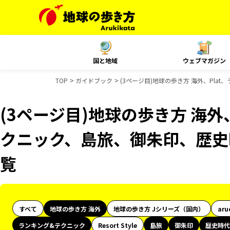
国と地域
ウェブマガジン
TOP
ガイドブック
(3ページ目)地球の歩き方 海外、Pl
(3ページ目)地球の歩き方 海外
クニック、島旅、御朱印、歴史
覧
すべて
地球の歩き方 海外
地球の歩き方 Jシリーズ（国内）
aru
ランキング&テクニック
Resort Style
島旅
御朱印
歴史時代