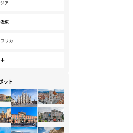
アジア
中近東
アフリカ
日本
ポット