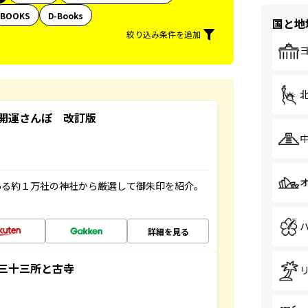
BOOKS
D-Books
国と地
絞り込み条件を追加
開運さんぽ 改訂版
ある約１万社の神社から厳選して御朱印を紹介。
詳細を見る
三十三所と古寺