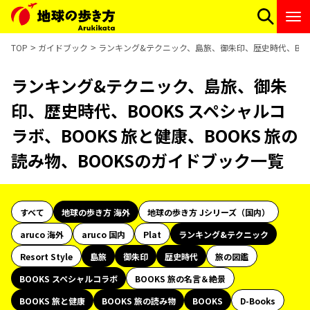
TOP
ガイドブック
ランキング&テクニック、島旅、御朱印、歴史時代、BOOKS
ランキング&テクニック、島旅、御朱
印、歴史時代、BOOKS スペシャルコ
ラボ、BOOKS 旅と健康、BOOKS 旅の
読み物、BOOKSのガイドブック一覧
すべて
地球の歩き方 海外
地球の歩き方 Jシリーズ（国内）
aruco 海外
aruco 国内
Plat
ランキング&テクニック
Resort Style
島旅
御朱印
歴史時代
旅の図鑑
BOOKS スペシャルコラボ
BOOKS 旅の名言＆絶景
BOOKS 旅と健康
BOOKS 旅の読み物
BOOKS
D-Books