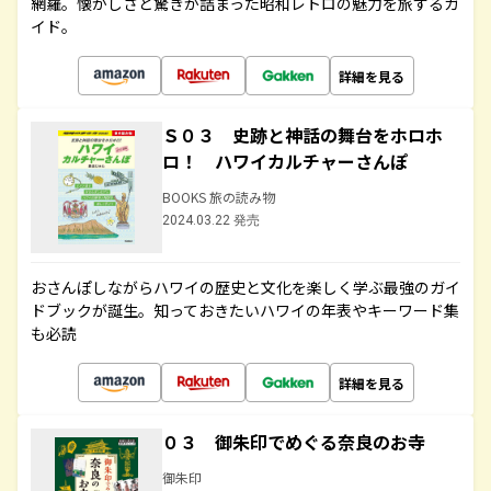
網羅。懐かしさと驚きが詰まった昭和レトロの魅力を旅するガ
イド。
詳細を見る
Ｓ０３ 史跡と神話の舞台をホロホ
ロ！ ハワイカルチャーさんぽ
BOOKS 旅の読み物
2024.03.22 発売
おさんぽしながらハワイの歴史と文化を楽しく学ぶ最強のガイ
ドブックが誕生。知っておきたいハワイの年表やキーワード集
も必読
詳細を見る
０３ 御朱印でめぐる奈良のお寺
御朱印