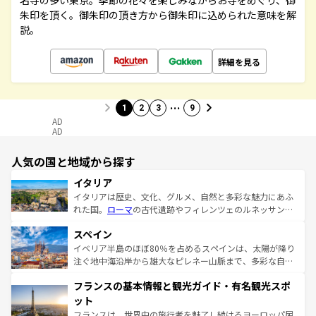
名寺の多い東京。季節の花々を楽しみながらお寺をめぐり、御
朱印を頂く。御朱印の頂き方から御朱印に込められた意味を解
説。
詳細を見る
…
1
2
3
9
AD
AD
人気の国と地域から探す
イタリア
イタリアは歴史、文化、グルメ、自然と多彩な魅力にあふ
れた国。
ローマ
の古代遺跡やフィレンツェのルネッサンス
美術、ヴェネツィアの運河など、歴史あるスポットはもち
スペイン
ろん、トスカーナの美しい田園風景やアマルフィ海岸の絶
景など、自然景観も見逃せない。観光の合間には、本場の
イベリア半島のほぼ80％を占めるスペインは、太陽が降り
ピザやパスタなど、絶品のイタリア料理を堪能することも
注ぐ地中海沿岸から雄大なピレネー山脈まで、多彩な自然
できる。朝目覚めてから夜眠るまで、すべての瞬間を楽し
と文化が詰まったヨーロッパ屈指の旅行先だ。多様な地域
フランスの基本情報と観光ガイド・有名観光スポ
ませてくれるイタリアで、忘れられない旅をしてみよう！
文化が根付くこの国では、情熱的なフラメンコ、熱気あふ
なお、新着のイタリア情報は
コンテンツ一覧
を参照してほ
れる闘牛、そして美味しいタパスが生活の一部となってい
ット
しい。
る。首都マドリードの洗練された雰囲気や、バルセロナの
フランスは、世界中の旅行者を魅了し続けるヨーロッパ屈