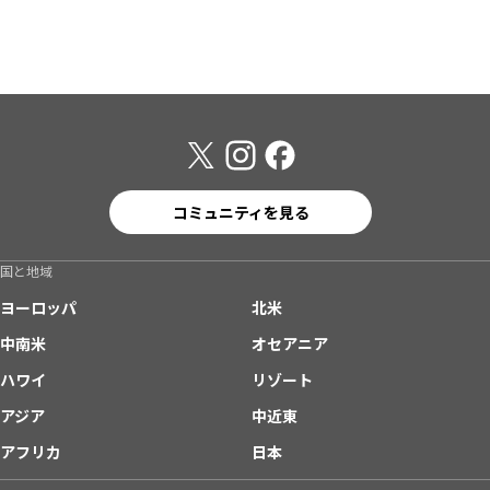
コミュニティを見る
国と地域
ヨーロッパ
北米
中南米
オセアニア
ハワイ
リゾート
アジア
中近東
アフリカ
日本