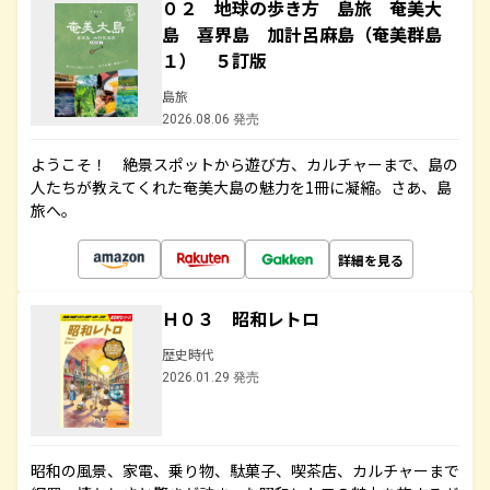
０２ 地球の歩き方 島旅 奄美大
島 喜界島 加計呂麻島（奄美群島
１） ５訂版
島旅
2026.08.06 発売
ようこそ！ 絶景スポットから遊び方、カルチャーまで、島の
人たちが教えてくれた奄美大島の魅力を1冊に凝縮。さあ、島
旅へ。
詳細を見る
Ｈ０３ 昭和レトロ
歴史時代
2026.01.29 発売
昭和の風景、家電、乗り物、駄菓子、喫茶店、カルチャーまで