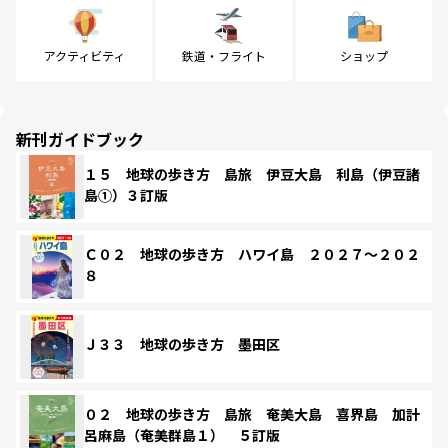
アクティビティ
鉄道・フライト
ショップ
新刊ガイドブック
１５ 地球の歩き方 島旅 伊豆大島 利島（伊豆諸
島①）３訂版
Ｃ０２ 地球の歩き方 ハワイ島 ２０２７～２０２
８
Ｊ３３ 地球の歩き方 墨田区
０２ 地球の歩き方 島旅 奄美大島 喜界島 加計
呂麻島（奄美群島１） ５訂版