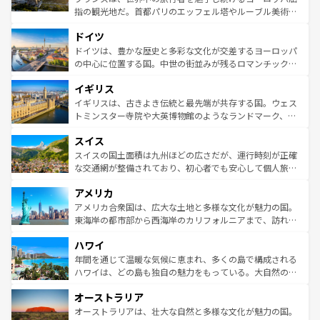
アートに溢れた街角から、地方では古代ローマ遺跡や中世
指の観光地だ。首都パリのエッフェル塔やルーブル美術館
の城塞都市、穏やかなビーチリゾートまで多彩な表情を見
といった象徴的なスポットから、田舎町の古風な美しさま
せる。地方によって風土や気候が異なるスペインはその個
ドイツ
で、幅広い魅力が詰まっている。華麗な宮殿、歴史的な大
性で訪れる人を魅了する。 なお、新着のスペイン情報は
コ
聖堂、美しいビーチ、そして豊かな自然が、訪れる者を心
ドイツは、豊かな歴史と多彩な文化が交差するヨーロッパ
ンテンツ一覧
を参照してほしい。
から魅了する。また、フランスは美食の国としても知ら
の中心に位置する国。中世の街並みが残るロマンチック街
れ、フランス料理はユネスコ無形文化遺産にも登録されて
道から、未来を先取りするようなモダンな都市まで多様な
イギリス
いる。シャンパンの発祥地であるランス、プロヴァンスの
顔を持つこの国は、どこを歩いても飽きることがない。ベ
香り高いラベンダー畑など、多彩な楽しみ方が可能だ。さ
ルリンの文化的活気、バイエルン州のアルプスの絶景、そ
イギリスは、古きよき伝統と最先端が共存する国。ウェス
らに、パリ以外の地域にも魅力が溢れており、どの街角に
してライン川沿いのワイン畑といった風景は必見。ビール
トミンスター寺院や大英博物館のようなランドマーク、歴
も豊かな歴史と文化が息づいている。パリ以外の個性あふ
とソーセージを味わいながら地元の人と過ごす楽しい時間
史ある大学都市、美しい丘陵地帯や牧歌的な風景など、エ
れる地方に足を運ぶとそれぞれで全く異なる文化を体験で
スイス
は、お酒好きな人にはぜひ体験してほしい。 なお、新着の
リアごとに異なる魅力がある。また、優雅なアフタヌーン
きるだろう。 なお、新着のフランス情報は
コンテンツ一覧
ドイツ情報は
コンテンツ一覧
を参照してほしい。
ティー、ビール好きにはたまらない英国パブ、サッカー観
スイスの国土面積は九州ほどの広さだが、運行時刻が正確
を参照してほしい。
戦など、本場だからこそできる体験も豊富。イギリスを旅
な交通網が整備されており、初心者でも安心して個人旅行
して楽しみつくそう。 なお、新着のイギリス情報は
コンテ
を楽しめる。日本同様に時刻表どおりの旅が可能だ。中世
アメリカ
ンツ一覧
を参照してほしい。
の建物がそのまま残る町や、スイスならではのユニークな
博物館もあり、アルプス観光だけでなく町歩きも満喫する
アメリカ合衆国は、広大な土地と多様な文化が魅力の国。
ことができる。国民の所得が高いため物価も高いが、旅行
東海岸の都市部から西海岸のカリフォルニアまで、訪れる
者向けの交通パス提供のサービスもあり、うまく活用すれ
場所ごとに異なる風景と体験が待っている。ニューヨーク
ハワイ
ば市内交通費無料で観光を楽しむこともできる。 なお、新
のような巨大都市は、観光、ショッピング、エンターテイ
着のスイス情報は
コンテンツ一覧
を参照してほしい。
ンメントが詰まった刺激的なスポットだ。一方、アメリカ
年間を通じて温暖な気候に恵まれ、多くの島で構成される
西部には大自然が広がり、グランドキャニオンやイエロー
ハワイは、どの島も独自の魅力をもっている。大自然の神
ストーン国立公園といった絶景が堪能できる。さらに、南
秘を感じたいなら、火山が生み出した壮大な景観を誇るハ
オーストラリア
部のニューオーリンズでは、音楽と美食が融合した独特の
ワイ島は見逃せない。また、定番の観光地といえばオアフ
文化が魅力。旅行者はアメリカの各地域で異なる魅力を楽
島だが、静かな自然を求めるならマウイ島やカウアイ島が
オーストラリアは、壮大な自然と多様な文化が魅力の国。