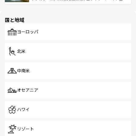
ける。 なお、新着のタイ情報は
コンテンツ一覧
を参照して
そう。 なお、新着の香港情報は
コンテンツ一覧
を参照して
と伝統を感じられるエスニックタウン、多数の緑豊かな公
ほしい。
ほしい。
園や自然保護区など、自然が調和した近代的な景観と文化
の多様性あふれるカラフルな町は、どこを歩いても新しい
国と地域
発見がある。さらに、治安のよさや充実した公共交通機関
も、旅行者にとっては魅力的なポイント。グルメも豊富
で、ホーカーズは地元の風情を楽しめる外せないスポット
ヨーロッパ
だ。訪れる人を飽きさせないシンガポールで、多様な魅力
を体感しよう。 なお、新着のシンガポール情報は
コンテン
ツ一覧
を参照してほしい。
北米
中南米
オセアニア
ハワイ
リゾート