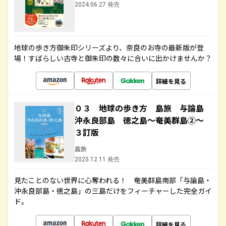
2024.06.27 発売
地球の歩き方御朱印シリーズより、奈良のお寺の最新版が登
場！すばらしい古寺と御朱印の数々に合いに出かけませんか？
詳細を見る
０３ 地球の歩き方 島旅 与論島
沖永良部島 徳之島～奄美群島②～
３訂版
島旅
2025.12.11 発売
見たことのない世界に心奪われる！ 奄美群島南部「与論島・
沖永良部島・徳之島」の三島だけをフィーチャーした完全ガイ
ド。
詳細を見る