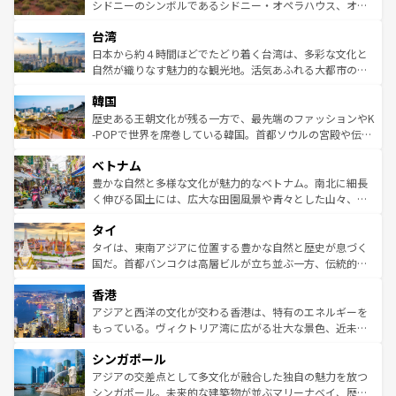
しみながら、その多様性と豊かな歴史を感じることができ
おすすめ。エメラルドグリーンに輝く海をはじめ、豊かな
シドニーのシンボルであるシドニー・オペラハウス、オー
るだろう。車でのロードトリップや列車の旅も、アメリカ
文化や歴史が息づいている。「アロハスピリット」と呼ば
ストラリア東海岸北部に広がる大サンゴ礁地帯グレートバ
ならではの贅沢な旅のスタイルだ。 なお、新着のアメリカ
台湾
れるおもてなしの心で訪れる人々を迎えてくれるハワイの
リアリーフや大陸中央部にそびえるウルル（エアーズロッ
情報は
コンテンツ一覧
を参照してほしい。
人々、おいしいローカルフードやハワイアンミュージッ
ク）、タスマニアの美しい原生林やケアンズの熱帯雨林な
日本から約４時間ほどでたどり着く台湾は、多彩な文化と
ク、伝統的なフラダンスなど、すべてがハワイの魅力を彩
ど、見どころがたくさん。また、カフェやワイン、オージ
自然が織りなす魅力的な観光地。活気あふれる大都市の台
っている。訪れるたびに新しい発見と感動が待っているハ
ービーフなどの食文化も豊かで、美味しいものであふれて
北やノスタルジックな町並みが人気な九份（ジォウフェ
ワイを、存分に味わってほしい。 なお、新着のハワイ情報
韓国
いる。アクティビティも充実しており、サーフィンやダイ
ン）、静ひつな山岳地帯である台湾東部など、都市の喧騒
は
コンテンツ一覧
を参照してほしい。
ビング、ハイキングなど、アウトドア好きにはたまらな
と山間の静けさが共存しており、訪れる人に新しい発見と
歴史ある王朝文化が残る一方で、最先端のファッションやK
い。オーストラリアの多彩な魅力を存分に味わいつくそ
驚きをもたらしてくれる。また、奥深い台湾の食文化も魅
-POPで世界を席巻している韓国。首都ソウルの宮殿や伝統
う。 なお、新着のオーストラリア情報は
コンテンツ一覧
を
力で、夜市などの屋台グルメから高級料理、ヘルシーで美
家屋が並ぶエリアでは韓国の歴史と文化に浸ることがで
参照してほしい。
ベトナム
容にもいいと評判のスイーツなど、バラエティ豊かな料理
き、地方に足を延ばせば四季折々の自然美を楽しむことが
が味わえる。 なお、新着の台湾情報は
コンテンツ一覧
を参
できる。そして、キムチや焼肉、絶品のストリートフード
豊かな自然と多様な文化が魅力的なベトナム。南北に細長
照してほしい。
まで、さまざまな韓国料理が待っている。夜には、韓国な
く伸びる国土には、広大な田園風景や青々とした山々、世
らではのナイトライフも堪能できる。あたたかいホスピタ
界遺産に登録された壮大な自然景観が点在し、都市部では
タイ
リティに包まれながら、韓国の多彩な魅力を心ゆくまで味
急速な発展と共に伝統が息づく。ハノイの古い町並みやホ
わってみてほしい。 なお、新着の韓国情報は
コンテンツ一
ーチミン市のフランス統治時代の建物も、独特の雰囲気を
タイは、東南アジアに位置する豊かな自然と歴史が息づく
覧
を参照してほしい。
醸し出している。また、バラエティの豊かさとおいしさで
国だ。首都バンコクは高層ビルが立ち並ぶ一方、伝統的な
世界中の食通を魅了してやまないベトナム料理も魅力のひ
寺院や市場がいたるところに点在し、古きよき文化と現代
香港
とつ。フォーやバインミー、ベトナムコーヒーなどは、ぜ
の活気が交差している。北部ではチェンマイなどの山岳地
ひ現地で味わいたい。どの地域を訪れてもあたたかい人々
帯で自然と触れ合い、南部ではプーケットやクラビの美し
アジアと西洋の文化が交わる香港は、特有のエネルギーを
が旅行者を迎えてくれるので、きっと忘れられない旅にな
いビーチでリゾート気分を楽しむことができる。タイ料理
もっている。ヴィクトリア湾に広がる壮大な景色、近未来
るはずだ。 なお、新着のベトナム情報は
コンテンツ一覧
を
は世界的に有名で、屋台から高級レストランまで味覚を刺
的なアートスポット、そして歴史と現代が融合した町並
参照してほしい。
シンガポール
激する。気候は一年中温暖で、どの季節にも異なる楽しみ
み、どこを訪れても感動するはず。観光スポットが密集し
が待っている。親しみやすいタイの人々、仏教を中心とし
ており、効率よく見どころを回れるのも魅力。息をのむよ
アジアの交差点として多文化が融合した独自の魅力を放つ
た文化、そして多様な観光資源が、訪れる旅人を魅了し続
うな絶景から文化的な体験まで、香港を存分に楽しみ尽く
シンガポール。未来的な建築物が並ぶマリーナベイ、歴史