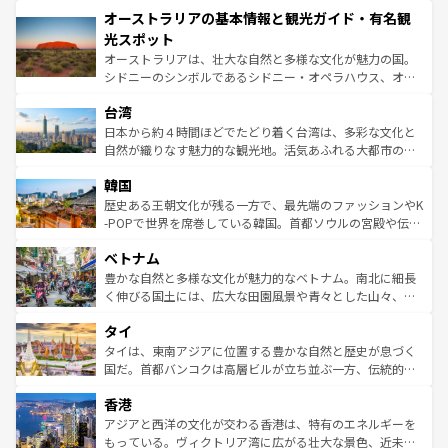
秘を感じたいなら、火山が生み出した壮大な景観を誇るハ
オーストラリアの基本情報と観光ガイド・有名観
部のニューオーリンズでは、音楽と美食が融合した独特の
ワイ島は見逃せない。また、定番の観光地といえばオアフ
文化が魅力。旅行者はアメリカの各地域で異なる魅力を楽
島だが、静かな自然を求めるならマウイ島やカウアイ島が
光スポット
しみながら、その多様性と豊かな歴史を感じることができ
おすすめ。エメラルドグリーンに輝く海をはじめ、豊かな
オーストラリアは、壮大な自然と多様な文化が魅力の国。
るだろう。車でのロードトリップや列車の旅も、アメリカ
文化や歴史が息づいている。「アロハスピリット」と呼ば
シドニーのシンボルであるシドニー・オペラハウス、オー
ならではの贅沢な旅のスタイルだ。 なお、新着のアメリカ
れるおもてなしの心で訪れる人々を迎えてくれるハワイの
ストラリア東海岸北部に広がる大サンゴ礁地帯グレートバ
情報は
コンテンツ一覧
を参照してほしい。
人々、おいしいローカルフードやハワイアンミュージッ
台湾
リアリーフや大陸中央部にそびえるウルル（エアーズロッ
ク、伝統的なフラダンスなど、すべてがハワイの魅力を彩
ク）、タスマニアの美しい原生林やケアンズの熱帯雨林な
日本から約４時間ほどでたどり着く台湾は、多彩な文化と
っている。訪れるたびに新しい発見と感動が待っているハ
ど、見どころがたくさん。また、カフェやワイン、オージ
自然が織りなす魅力的な観光地。活気あふれる大都市の台
ワイを、存分に味わってほしい。 なお、新着のハワイ情報
ービーフなどの食文化も豊かで、美味しいものであふれて
北やノスタルジックな町並みが人気な九份（ジォウフェ
は
コンテンツ一覧
を参照してほしい。
韓国
いる。アクティビティも充実しており、サーフィンやダイ
ン）、静ひつな山岳地帯である台湾東部など、都市の喧騒
ビング、ハイキングなど、アウトドア好きにはたまらな
と山間の静けさが共存しており、訪れる人に新しい発見と
歴史ある王朝文化が残る一方で、最先端のファッションやK
い。オーストラリアの多彩な魅力を存分に味わいつくそ
驚きをもたらしてくれる。また、奥深い台湾の食文化も魅
-POPで世界を席巻している韓国。首都ソウルの宮殿や伝統
う。 なお、新着のオーストラリア情報は
コンテンツ一覧
を
力で、夜市などの屋台グルメから高級料理、ヘルシーで美
家屋が並ぶエリアでは韓国の歴史と文化に浸ることがで
参照してほしい。
ベトナム
容にもいいと評判のスイーツなど、バラエティ豊かな料理
き、地方に足を延ばせば四季折々の自然美を楽しむことが
が味わえる。 なお、新着の台湾情報は
コンテンツ一覧
を参
できる。そして、キムチや焼肉、絶品のストリートフード
豊かな自然と多様な文化が魅力的なベトナム。南北に細長
照してほしい。
まで、さまざまな韓国料理が待っている。夜には、韓国な
く伸びる国土には、広大な田園風景や青々とした山々、世
らではのナイトライフも堪能できる。あたたかいホスピタ
界遺産に登録された壮大な自然景観が点在し、都市部では
タイ
リティに包まれながら、韓国の多彩な魅力を心ゆくまで味
急速な発展と共に伝統が息づく。ハノイの古い町並みやホ
わってみてほしい。 なお、新着の韓国情報は
コンテンツ一
ーチミン市のフランス統治時代の建物も、独特の雰囲気を
タイは、東南アジアに位置する豊かな自然と歴史が息づく
覧
を参照してほしい。
醸し出している。また、バラエティの豊かさとおいしさで
国だ。首都バンコクは高層ビルが立ち並ぶ一方、伝統的な
世界中の食通を魅了してやまないベトナム料理も魅力のひ
寺院や市場がいたるところに点在し、古きよき文化と現代
香港
とつ。フォーやバインミー、ベトナムコーヒーなどは、ぜ
の活気が交差している。北部ではチェンマイなどの山岳地
ひ現地で味わいたい。どの地域を訪れてもあたたかい人々
帯で自然と触れ合い、南部ではプーケットやクラビの美し
アジアと西洋の文化が交わる香港は、特有のエネルギーを
が旅行者を迎えてくれるので、きっと忘れられない旅にな
いビーチでリゾート気分を楽しむことができる。タイ料理
もっている。ヴィクトリア湾に広がる壮大な景色、近未来