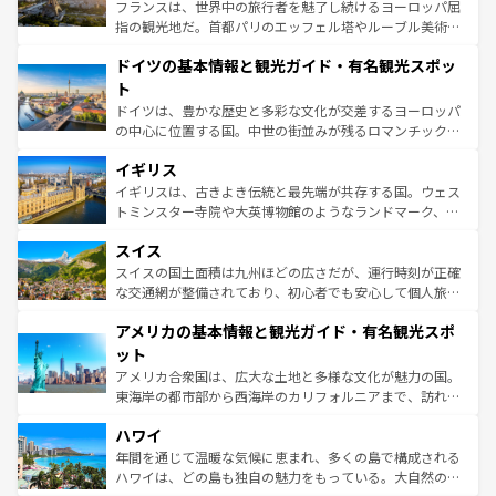
る。首都マドリードの洗練された雰囲気や、バルセロナの
フランスは、世界中の旅行者を魅了し続けるヨーロッパ屈
アートに溢れた街角から、地方では古代ローマ遺跡や中世
指の観光地だ。首都パリのエッフェル塔やルーブル美術館
の城塞都市、穏やかなビーチリゾートまで多彩な表情を見
といった象徴的なスポットから、田舎町の古風な美しさま
せる。地方によって風土や気候が異なるスペインはその個
ドイツの基本情報と観光ガイド・有名観光スポッ
で、幅広い魅力が詰まっている。華麗な宮殿、歴史的な大
性で訪れる人を魅了する。 なお、新着のスペイン情報は
コ
聖堂、美しいビーチ、そして豊かな自然が、訪れる者を心
ト
ンテンツ一覧
を参照してほしい。
から魅了する。また、フランスは美食の国としても知ら
ドイツは、豊かな歴史と多彩な文化が交差するヨーロッパ
れ、フランス料理はユネスコ無形文化遺産にも登録されて
の中心に位置する国。中世の街並みが残るロマンチック街
いる。シャンパンの発祥地であるランス、プロヴァンスの
道から、未来を先取りするようなモダンな都市まで多様な
香り高いラベンダー畑など、多彩な楽しみ方が可能だ。さ
イギリス
顔を持つこの国は、どこを歩いても飽きることがない。ベ
らに、パリ以外の地域にも魅力が溢れており、どの街角に
ルリンの文化的活気、バイエルン州のアルプスの絶景、そ
イギリスは、古きよき伝統と最先端が共存する国。ウェス
も豊かな歴史と文化が息づいている。パリ以外の個性あふ
してライン川沿いのワイン畑といった風景は必見。ビール
トミンスター寺院や大英博物館のようなランドマーク、歴
れる地方に足を運ぶとそれぞれで全く異なる文化を体験で
とソーセージを味わいながら地元の人と過ごす楽しい時間
史ある大学都市、美しい丘陵地帯や牧歌的な風景など、エ
きるだろう。 なお、新着のフランス情報は
コンテンツ一覧
スイス
は、お酒好きな人にはぜひ体験してほしい。 なお、新着の
リアごとに異なる魅力がある。また、優雅なアフタヌーン
を参照してほしい。
ドイツ情報は
コンテンツ一覧
を参照してほしい。
ティー、ビール好きにはたまらない英国パブ、サッカー観
スイスの国土面積は九州ほどの広さだが、運行時刻が正確
戦など、本場だからこそできる体験も豊富。イギリスを旅
な交通網が整備されており、初心者でも安心して個人旅行
して楽しみつくそう。 なお、新着のイギリス情報は
コンテ
を楽しめる。日本同様に時刻表どおりの旅が可能だ。中世
アメリカの基本情報と観光ガイド・有名観光スポ
ンツ一覧
を参照してほしい。
の建物がそのまま残る町や、スイスならではのユニークな
博物館もあり、アルプス観光だけでなく町歩きも満喫する
ット
ことができる。国民の所得が高いため物価も高いが、旅行
アメリカ合衆国は、広大な土地と多様な文化が魅力の国。
者向けの交通パス提供のサービスもあり、うまく活用すれ
東海岸の都市部から西海岸のカリフォルニアまで、訪れる
ば市内交通費無料で観光を楽しむこともできる。 なお、新
場所ごとに異なる風景と体験が待っている。ニューヨーク
着のスイス情報は
コンテンツ一覧
を参照してほしい。
ハワイ
のような巨大都市は、観光、ショッピング、エンターテイ
ンメントが詰まった刺激的なスポットだ。一方、アメリカ
年間を通じて温暖な気候に恵まれ、多くの島で構成される
西部には大自然が広がり、グランドキャニオンやイエロー
ハワイは、どの島も独自の魅力をもっている。大自然の神
ストーン国立公園といった絶景が堪能できる。さらに、南