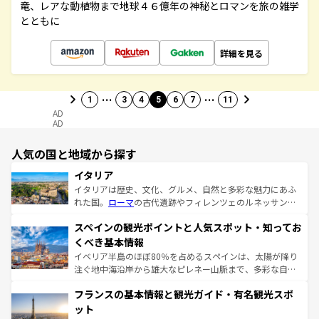
竜、レアな動植物まで地球４６億年の神秘とロマンを旅の雑学
とともに
詳細を見る
…
…
1
3
4
5
6
7
11
AD
AD
人気の国と地域から探す
イタリア
イタリアは歴史、文化、グルメ、自然と多彩な魅力にあふ
れた国。
ローマ
の古代遺跡やフィレンツェのルネッサンス
美術、ヴェネツィアの運河など、歴史あるスポットはもち
スペインの観光ポイントと人気スポット・知ってお
ろん、トスカーナの美しい田園風景やアマルフィ海岸の絶
景など、自然景観も見逃せない。観光の合間には、本場の
くべき基本情報
ピザやパスタなど、絶品のイタリア料理を堪能することも
イベリア半島のほぼ80％を占めるスペインは、太陽が降り
できる。朝目覚めてから夜眠るまで、すべての瞬間を楽し
注ぐ地中海沿岸から雄大なピレネー山脈まで、多彩な自然
ませてくれるイタリアで、忘れられない旅をしてみよう！
と文化が詰まったヨーロッパ屈指の旅行先だ。多様な地域
なお、新着のイタリア情報は
コンテンツ一覧
を参照してほ
フランスの基本情報と観光ガイド・有名観光スポ
文化が根付くこの国では、情熱的なフラメンコ、熱気あふ
しい。
れる闘牛、そして美味しいタパスが生活の一部となってい
ット