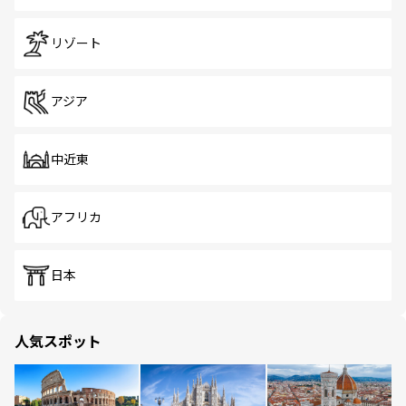
リゾート
アジア
中近東
アフリカ
日本
人気スポット