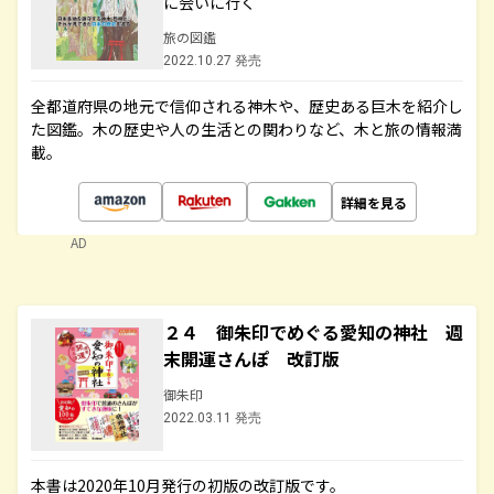
に会いに行く
旅の図鑑
2022.10.27 発売
全都道府県の地元で信仰される神木や、歴史ある巨木を紹介し
た図鑑。木の歴史や人の生活との関わりなど、木と旅の情報満
載。
詳細を見る
AD
２４ 御朱印でめぐる愛知の神社 週
末開運さんぽ 改訂版
御朱印
2022.03.11 発売
本書は2020年10月発行の初版の改訂版です。