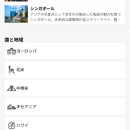
るはずだ。 なお、新着のベトナム情報は
コンテンツ一覧
を
は世界的に有名で、屋台から高級レストランまで味覚を刺
的なアートスポット、そして歴史と現代が融合した町並
参照してほしい。
シンガポール
激する。気候は一年中温暖で、どの季節にも異なる楽しみ
み、どこを訪れても感動するはず。観光スポットが密集し
が待っている。親しみやすいタイの人々、仏教を中心とし
ており、効率よく見どころを回れるのも魅力。息をのむよ
アジアの交差点として多文化が融合した独自の魅力を放つ
た文化、そして多様な観光資源が、訪れる旅人を魅了し続
うな絶景から文化的な体験まで、香港を存分に楽しみ尽く
シンガポール。未来的な建築物が並ぶマリーナベイ、歴史
ける。 なお、新着のタイ情報は
コンテンツ一覧
を参照して
そう。 なお、新着の香港情報は
コンテンツ一覧
を参照して
と伝統を感じられるエスニックタウン、多数の緑豊かな公
ほしい。
ほしい。
園や自然保護区など、自然が調和した近代的な景観と文化
の多様性あふれるカラフルな町は、どこを歩いても新しい
国と地域
発見がある。さらに、治安のよさや充実した公共交通機関
も、旅行者にとっては魅力的なポイント。グルメも豊富
で、ホーカーズは地元の風情を楽しめる外せないスポット
ヨーロッパ
だ。訪れる人を飽きさせないシンガポールで、多様な魅力
を体感しよう。 なお、新着のシンガポール情報は
コンテン
ツ一覧
を参照してほしい。
北米
中南米
オセアニア
ハワイ