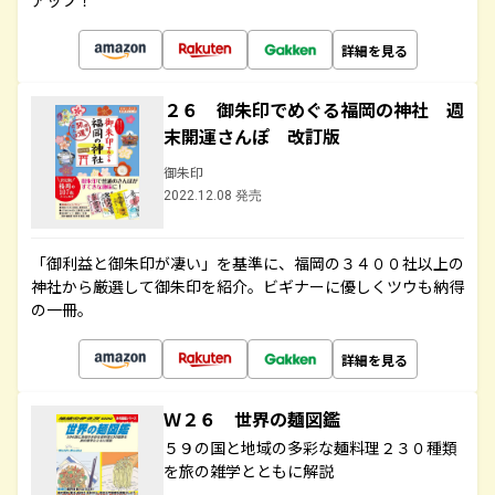
アップ！
詳細を見る
２６ 御朱印でめぐる福岡の神社 週
末開運さんぽ 改訂版
御朱印
2022.12.08 発売
「御利益と御朱印が凄い」を基準に、福岡の３４００社以上の
神社から厳選して御朱印を紹介。ビギナーに優しくツウも納得
の一冊。
詳細を見る
Ｗ２６ 世界の麺図鑑
５９の国と地域の多彩な麺料理２３０種類
を旅の雑学とともに解説