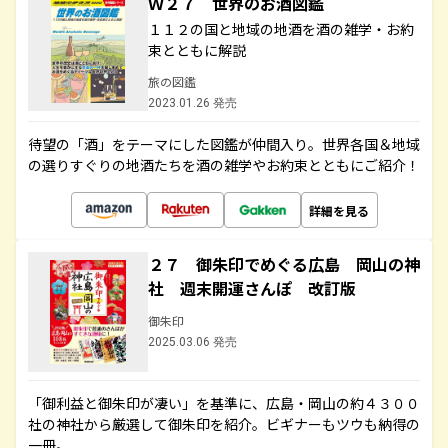
Ｗ２７ 世界のお酒図鑑
１１２の国と地域の地酒を酒の雑学・お約
束とともに解説
旅の図鑑
2023.01.26 発売
待望の「酒」をテーマにした図鑑が仲間入り。世界各国＆地域
の選りすぐりの地酒たちを酒の雑学やお約束とともにご紹介！
詳細を見る
２７ 御朱印でめぐる広島 岡山の神
社 週末開運さんぽ 改訂版
御朱印
2025.03.06 発売
「御利益と御朱印が凄い」を基準に、広島・岡山の約４３００
社の神社から厳選して御朱印を紹介。ビギナーもツウも納得の
一冊。