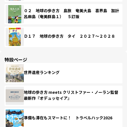
０２ 地球の歩き方 島旅 奄美大島 喜界島 加計
呂麻島（奄美群島１） ５訂版
Ｄ１７ 地球の歩き方 タイ ２０２７～２０２８
特設ページ
世界遺産ランキング
地球の歩き方 meets クリストファー・ノーラン監督
最新作『オデュッセイア』
準備も滞在もスマートに！ トラベルハック2026