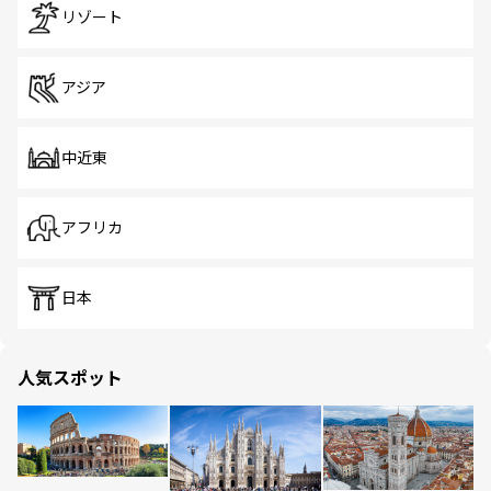
リゾート
アジア
中近東
アフリカ
日本
人気スポット