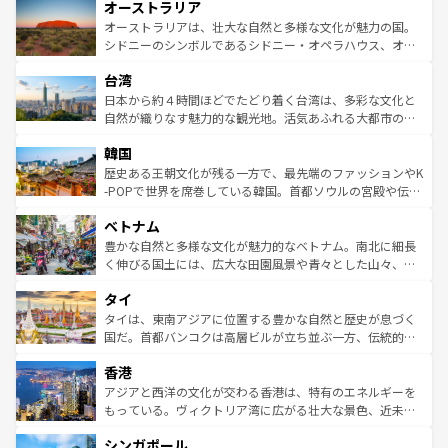
オーストラリア
部のニューオーリンズでは、音楽と美食が融合した独特の
ワイ島は見逃せない。また、定番の観光地といえばオアフ
文化が魅力。旅行者はアメリカの各地域で異なる魅力を楽
島だが、静かな自然を求めるならマウイ島やカウアイ島が
オーストラリアは、壮大な自然と多様な文化が魅力の国。
しみながら、その多様性と豊かな歴史を感じることができ
おすすめ。エメラルドグリーンに輝く海をはじめ、豊かな
シドニーのシンボルであるシドニー・オペラハウス、オー
るだろう。車でのロードトリップや列車の旅も、アメリカ
文化や歴史が息づいている。「アロハスピリット」と呼ば
ストラリア東海岸北部に広がる大サンゴ礁地帯グレートバ
ならではの贅沢な旅のスタイルだ。 なお、新着のアメリカ
台湾
れるおもてなしの心で訪れる人々を迎えてくれるハワイの
リアリーフや大陸中央部にそびえるウルル（エアーズロッ
情報は
コンテンツ一覧
を参照してほしい。
人々、おいしいローカルフードやハワイアンミュージッ
ク）、タスマニアの美しい原生林やケアンズの熱帯雨林な
日本から約４時間ほどでたどり着く台湾は、多彩な文化と
ク、伝統的なフラダンスなど、すべてがハワイの魅力を彩
ど、見どころがたくさん。また、カフェやワイン、オージ
自然が織りなす魅力的な観光地。活気あふれる大都市の台
っている。訪れるたびに新しい発見と感動が待っているハ
ービーフなどの食文化も豊かで、美味しいものであふれて
北やノスタルジックな町並みが人気な九份（ジォウフェ
ワイを、存分に味わってほしい。 なお、新着のハワイ情報
韓国
いる。アクティビティも充実しており、サーフィンやダイ
ン）、静ひつな山岳地帯である台湾東部など、都市の喧騒
は
コンテンツ一覧
を参照してほしい。
ビング、ハイキングなど、アウトドア好きにはたまらな
と山間の静けさが共存しており、訪れる人に新しい発見と
歴史ある王朝文化が残る一方で、最先端のファッションやK
い。オーストラリアの多彩な魅力を存分に味わいつくそ
驚きをもたらしてくれる。また、奥深い台湾の食文化も魅
-POPで世界を席巻している韓国。首都ソウルの宮殿や伝統
う。 なお、新着のオーストラリア情報は
コンテンツ一覧
を
力で、夜市などの屋台グルメから高級料理、ヘルシーで美
家屋が並ぶエリアでは韓国の歴史と文化に浸ることがで
参照してほしい。
ベトナム
容にもいいと評判のスイーツなど、バラエティ豊かな料理
き、地方に足を延ばせば四季折々の自然美を楽しむことが
が味わえる。 なお、新着の台湾情報は
コンテンツ一覧
を参
できる。そして、キムチや焼肉、絶品のストリートフード
豊かな自然と多様な文化が魅力的なベトナム。南北に細長
照してほしい。
まで、さまざまな韓国料理が待っている。夜には、韓国な
く伸びる国土には、広大な田園風景や青々とした山々、世
らではのナイトライフも堪能できる。あたたかいホスピタ
界遺産に登録された壮大な自然景観が点在し、都市部では
タイ
リティに包まれながら、韓国の多彩な魅力を心ゆくまで味
急速な発展と共に伝統が息づく。ハノイの古い町並みやホ
わってみてほしい。 なお、新着の韓国情報は
コンテンツ一
ーチミン市のフランス統治時代の建物も、独特の雰囲気を
タイは、東南アジアに位置する豊かな自然と歴史が息づく
覧
を参照してほしい。
醸し出している。また、バラエティの豊かさとおいしさで
国だ。首都バンコクは高層ビルが立ち並ぶ一方、伝統的な
世界中の食通を魅了してやまないベトナム料理も魅力のひ
寺院や市場がいたるところに点在し、古きよき文化と現代
香港
とつ。フォーやバインミー、ベトナムコーヒーなどは、ぜ
の活気が交差している。北部ではチェンマイなどの山岳地
ひ現地で味わいたい。どの地域を訪れてもあたたかい人々
帯で自然と触れ合い、南部ではプーケットやクラビの美し
アジアと西洋の文化が交わる香港は、特有のエネルギーを
が旅行者を迎えてくれるので、きっと忘れられない旅にな
いビーチでリゾート気分を楽しむことができる。タイ料理
もっている。ヴィクトリア湾に広がる壮大な景色、近未来
るはずだ。 なお、新着のベトナム情報は
コンテンツ一覧
を
は世界的に有名で、屋台から高級レストランまで味覚を刺
的なアートスポット、そして歴史と現代が融合した町並
参照してほしい。
シンガポール
激する。気候は一年中温暖で、どの季節にも異なる楽しみ
み、どこを訪れても感動するはず。観光スポットが密集し