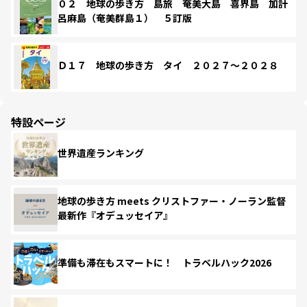
０２ 地球の歩き方 島旅 奄美大島 喜界島 加計
呂麻島（奄美群島１） ５訂版
Ｄ１７ 地球の歩き方 タイ ２０２７～２０２８
特設ページ
世界遺産ランキング
地球の歩き方 meets クリストファー・ノーラン監督
最新作『オデュッセイア』
準備も滞在もスマートに！ トラベルハック2026