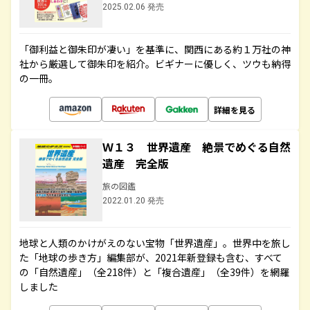
2025.02.06 発売
「御利益と御朱印が凄い」を基準に、関西にある約１万社の神
社から厳選して御朱印を紹介。ビギナーに優しく、ツウも納得
の一冊。
詳細を見る
Ｗ１３ 世界遺産 絶景でめぐる自然
遺産 完全版
旅の図鑑
2022.01.20 発売
地球と人類のかけがえのない宝物「世界遺産」。世界中を旅し
た「地球の歩き方」編集部が、2021年新登録も含む、すべて
の「自然遺産」（全218件）と「複合遺産」（全39件）を網羅
しました