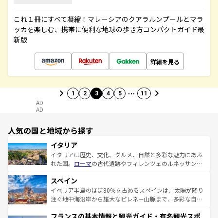
これ１冊にすべて凝縮！マレーシアのクアラルンプールとマラ
ッカを楽しむ、携帯に便利な地球の歩き方コンパクトガイド最
新版
詳細を見る
…
1
2
3
4
5
11
AD
AD
人気の国と地域から探す
イタリア
イタリアは歴史、文化、グルメ、自然と多彩な魅力にあふ
れた国。
ローマ
の古代遺跡やフィレンツェのルネッサンス
美術、ヴェネツィアの運河など、歴史あるスポットはもち
スペイン
ろん、トスカーナの美しい田園風景やアマルフィ海岸の絶
景など、自然景観も見逃せない。観光の合間には、本場の
イベリア半島のほぼ80％を占めるスペインは、太陽が降り
ピザやパスタなど、絶品のイタリア料理を堪能することも
注ぐ地中海沿岸から雄大なピレネー山脈まで、多彩な自然
できる。朝目覚めてから夜眠るまで、すべての瞬間を楽し
と文化が詰まったヨーロッパ屈指の旅行先だ。多様な地域
フランスの基本情報と観光ガイド・有名観光スポ
ませてくれるイタリアで、忘れられない旅をしてみよう！
文化が根付くこの国では、情熱的なフラメンコ、熱気あふ