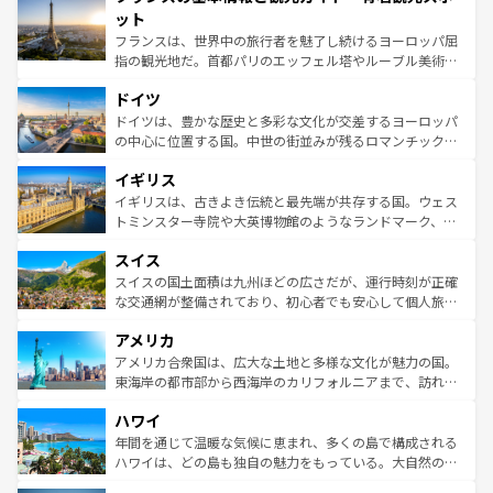
なお、新着のイタリア情報は
コンテンツ一覧
を参照してほ
れる闘牛、そして美味しいタパスが生活の一部となってい
ット
しい。
る。首都マドリードの洗練された雰囲気や、バルセロナの
フランスは、世界中の旅行者を魅了し続けるヨーロッパ屈
アートに溢れた街角から、地方では古代ローマ遺跡や中世
指の観光地だ。首都パリのエッフェル塔やルーブル美術館
の城塞都市、穏やかなビーチリゾートまで多彩な表情を見
といった象徴的なスポットから、田舎町の古風な美しさま
せる。地方によって風土や気候が異なるスペインはその個
ドイツ
で、幅広い魅力が詰まっている。華麗な宮殿、歴史的な大
性で訪れる人を魅了する。 なお、新着のスペイン情報は
コ
聖堂、美しいビーチ、そして豊かな自然が、訪れる者を心
ドイツは、豊かな歴史と多彩な文化が交差するヨーロッパ
ンテンツ一覧
を参照してほしい。
から魅了する。また、フランスは美食の国としても知ら
の中心に位置する国。中世の街並みが残るロマンチック街
れ、フランス料理はユネスコ無形文化遺産にも登録されて
道から、未来を先取りするようなモダンな都市まで多様な
イギリス
いる。シャンパンの発祥地であるランス、プロヴァンスの
顔を持つこの国は、どこを歩いても飽きることがない。ベ
香り高いラベンダー畑など、多彩な楽しみ方が可能だ。さ
ルリンの文化的活気、バイエルン州のアルプスの絶景、そ
イギリスは、古きよき伝統と最先端が共存する国。ウェス
らに、パリ以外の地域にも魅力が溢れており、どの街角に
してライン川沿いのワイン畑といった風景は必見。ビール
トミンスター寺院や大英博物館のようなランドマーク、歴
も豊かな歴史と文化が息づいている。パリ以外の個性あふ
とソーセージを味わいながら地元の人と過ごす楽しい時間
史ある大学都市、美しい丘陵地帯や牧歌的な風景など、エ
れる地方に足を運ぶとそれぞれで全く異なる文化を体験で
スイス
は、お酒好きな人にはぜひ体験してほしい。 なお、新着の
リアごとに異なる魅力がある。また、優雅なアフタヌーン
きるだろう。 なお、新着のフランス情報は
コンテンツ一覧
ドイツ情報は
コンテンツ一覧
を参照してほしい。
ティー、ビール好きにはたまらない英国パブ、サッカー観
スイスの国土面積は九州ほどの広さだが、運行時刻が正確
を参照してほしい。
戦など、本場だからこそできる体験も豊富。イギリスを旅
な交通網が整備されており、初心者でも安心して個人旅行
して楽しみつくそう。 なお、新着のイギリス情報は
コンテ
を楽しめる。日本同様に時刻表どおりの旅が可能だ。中世
アメリカ
ンツ一覧
を参照してほしい。
の建物がそのまま残る町や、スイスならではのユニークな
博物館もあり、アルプス観光だけでなく町歩きも満喫する
アメリカ合衆国は、広大な土地と多様な文化が魅力の国。
ことができる。国民の所得が高いため物価も高いが、旅行
東海岸の都市部から西海岸のカリフォルニアまで、訪れる
者向けの交通パス提供のサービスもあり、うまく活用すれ
場所ごとに異なる風景と体験が待っている。ニューヨーク
ハワイ
ば市内交通費無料で観光を楽しむこともできる。 なお、新
のような巨大都市は、観光、ショッピング、エンターテイ
着のスイス情報は
コンテンツ一覧
を参照してほしい。
ンメントが詰まった刺激的なスポットだ。一方、アメリカ
年間を通じて温暖な気候に恵まれ、多くの島で構成される
西部には大自然が広がり、グランドキャニオンやイエロー
ハワイは、どの島も独自の魅力をもっている。大自然の神
ストーン国立公園といった絶景が堪能できる。さらに、南
秘を感じたいなら、火山が生み出した壮大な景観を誇るハ