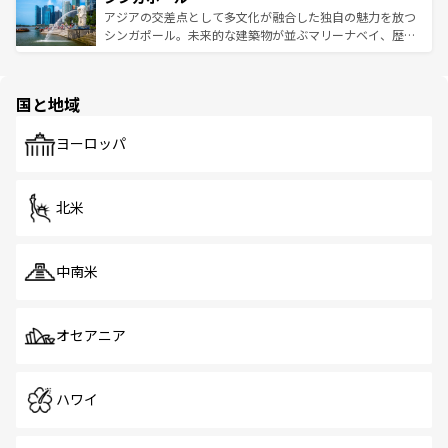
が待っている。親しみやすいタイの人々、仏教を中心とし
ており、効率よく見どころを回れるのも魅力。息をのむよ
アジアの交差点として多文化が融合した独自の魅力を放つ
た文化、そして多様な観光資源が、訪れる旅人を魅了し続
うな絶景から文化的な体験まで、香港を存分に楽しみ尽く
シンガポール。未来的な建築物が並ぶマリーナベイ、歴史
ける。 なお、新着のタイ情報は
コンテンツ一覧
を参照して
そう。 なお、新着の香港情報は
コンテンツ一覧
を参照して
と伝統を感じられるエスニックタウン、多数の緑豊かな公
ほしい。
ほしい。
園や自然保護区など、自然が調和した近代的な景観と文化
の多様性あふれるカラフルな町は、どこを歩いても新しい
国と地域
発見がある。さらに、治安のよさや充実した公共交通機関
も、旅行者にとっては魅力的なポイント。グルメも豊富
で、ホーカーズは地元の風情を楽しめる外せないスポット
ヨーロッパ
だ。訪れる人を飽きさせないシンガポールで、多様な魅力
を体感しよう。 なお、新着のシンガポール情報は
コンテン
ツ一覧
を参照してほしい。
北米
中南米
オセアニア
ハワイ