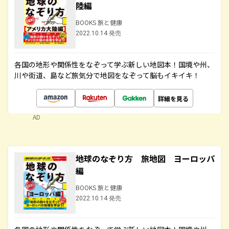
陸編
BOOKS 旅と健康
2022.10.14 発売
各国の地形や関係性をなぞって学ぶ新しい地図本！国境や州、
川や街道、島など旅気分で地図をなぞって脳もイキイキ！
詳細を見る
AD
地球のなぞり方 旅地図 ヨーロッパ
編
BOOKS 旅と健康
2022.10.14 発売