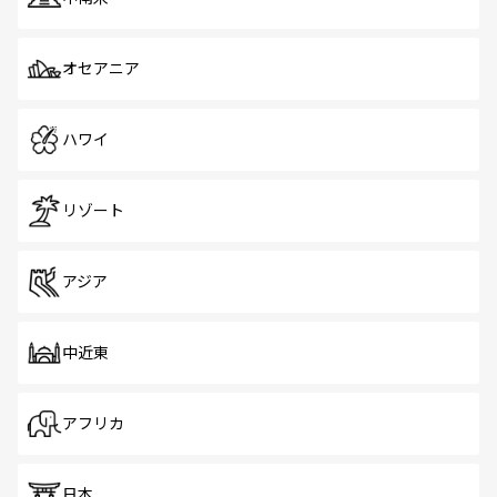
オセアニア
ハワイ
リゾート
アジア
中近東
アフリカ
日本