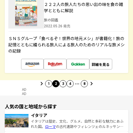
２２２人の旅人たちの思い出の味を食の雑
学とともに解説
旅の図鑑
2022.05.26 発売
ＳＮＳグループ「食べるぞ！世界の地元メシ」が書籍化！旅の
記憶とともに綴られる旅人による旅人のためのリアルな旅メシ
の記録
詳細を見る
…
1
2
3
4
8
AD
AD
人気の国と地域から探す
イタリア
イタリアは歴史、文化、グルメ、自然と多彩な魅力にあふ
れた国。
ローマ
の古代遺跡やフィレンツェのルネッサンス
美術、ヴェネツィアの運河など、歴史あるスポットはもち