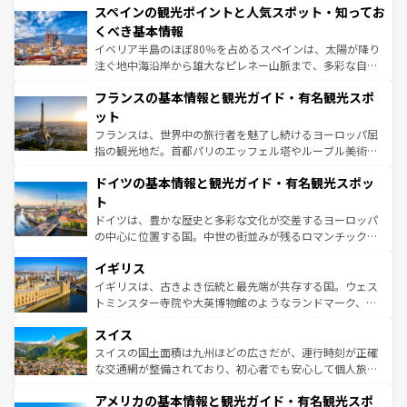
スペインの観光ポイントと人気スポット・知ってお
ろん、トスカーナの美しい田園風景やアマルフィ海岸の絶
景など、自然景観も見逃せない。観光の合間には、本場の
くべき基本情報
ピザやパスタなど、絶品のイタリア料理を堪能することも
イベリア半島のほぼ80％を占めるスペインは、太陽が降り
できる。朝目覚めてから夜眠るまで、すべての瞬間を楽し
注ぐ地中海沿岸から雄大なピレネー山脈まで、多彩な自然
ませてくれるイタリアで、忘れられない旅をしてみよう！
と文化が詰まったヨーロッパ屈指の旅行先だ。多様な地域
なお、新着のイタリア情報は
コンテンツ一覧
を参照してほ
フランスの基本情報と観光ガイド・有名観光スポ
文化が根付くこの国では、情熱的なフラメンコ、熱気あふ
しい。
れる闘牛、そして美味しいタパスが生活の一部となってい
ット
る。首都マドリードの洗練された雰囲気や、バルセロナの
フランスは、世界中の旅行者を魅了し続けるヨーロッパ屈
アートに溢れた街角から、地方では古代ローマ遺跡や中世
指の観光地だ。首都パリのエッフェル塔やルーブル美術館
の城塞都市、穏やかなビーチリゾートまで多彩な表情を見
といった象徴的なスポットから、田舎町の古風な美しさま
せる。地方によって風土や気候が異なるスペインはその個
ドイツの基本情報と観光ガイド・有名観光スポッ
で、幅広い魅力が詰まっている。華麗な宮殿、歴史的な大
性で訪れる人を魅了する。 なお、新着のスペイン情報は
コ
聖堂、美しいビーチ、そして豊かな自然が、訪れる者を心
ト
ンテンツ一覧
を参照してほしい。
から魅了する。また、フランスは美食の国としても知ら
ドイツは、豊かな歴史と多彩な文化が交差するヨーロッパ
れ、フランス料理はユネスコ無形文化遺産にも登録されて
の中心に位置する国。中世の街並みが残るロマンチック街
いる。シャンパンの発祥地であるランス、プロヴァンスの
道から、未来を先取りするようなモダンな都市まで多様な
香り高いラベンダー畑など、多彩な楽しみ方が可能だ。さ
イギリス
顔を持つこの国は、どこを歩いても飽きることがない。ベ
らに、パリ以外の地域にも魅力が溢れており、どの街角に
ルリンの文化的活気、バイエルン州のアルプスの絶景、そ
イギリスは、古きよき伝統と最先端が共存する国。ウェス
も豊かな歴史と文化が息づいている。パリ以外の個性あふ
してライン川沿いのワイン畑といった風景は必見。ビール
トミンスター寺院や大英博物館のようなランドマーク、歴
れる地方に足を運ぶとそれぞれで全く異なる文化を体験で
とソーセージを味わいながら地元の人と過ごす楽しい時間
史ある大学都市、美しい丘陵地帯や牧歌的な風景など、エ
きるだろう。 なお、新着のフランス情報は
コンテンツ一覧
スイス
は、お酒好きな人にはぜひ体験してほしい。 なお、新着の
リアごとに異なる魅力がある。また、優雅なアフタヌーン
を参照してほしい。
ドイツ情報は
コンテンツ一覧
を参照してほしい。
ティー、ビール好きにはたまらない英国パブ、サッカー観
スイスの国土面積は九州ほどの広さだが、運行時刻が正確
戦など、本場だからこそできる体験も豊富。イギリスを旅
な交通網が整備されており、初心者でも安心して個人旅行
して楽しみつくそう。 なお、新着のイギリス情報は
コンテ
を楽しめる。日本同様に時刻表どおりの旅が可能だ。中世
アメリカの基本情報と観光ガイド・有名観光スポ
ンツ一覧
を参照してほしい。
の建物がそのまま残る町や、スイスならではのユニークな