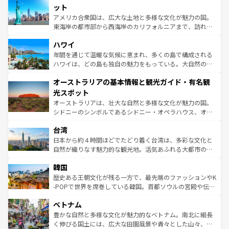
博物館もあり、アルプス観光だけでなく町歩きも満喫する
ット
ことができる。国民の所得が高いため物価も高いが、旅行
アメリカ合衆国は、広大な土地と多様な文化が魅力の国。
者向けの交通パス提供のサービスもあり、うまく活用すれ
東海岸の都市部から西海岸のカリフォルニアまで、訪れる
ば市内交通費無料で観光を楽しむこともできる。 なお、新
場所ごとに異なる風景と体験が待っている。ニューヨーク
着のスイス情報は
コンテンツ一覧
を参照してほしい。
ハワイ
のような巨大都市は、観光、ショッピング、エンターテイ
ンメントが詰まった刺激的なスポットだ。一方、アメリカ
年間を通じて温暖な気候に恵まれ、多くの島で構成される
西部には大自然が広がり、グランドキャニオンやイエロー
ハワイは、どの島も独自の魅力をもっている。大自然の神
ストーン国立公園といった絶景が堪能できる。さらに、南
秘を感じたいなら、火山が生み出した壮大な景観を誇るハ
オーストラリアの基本情報と観光ガイド・有名観
部のニューオーリンズでは、音楽と美食が融合した独特の
ワイ島は見逃せない。また、定番の観光地といえばオアフ
文化が魅力。旅行者はアメリカの各地域で異なる魅力を楽
島だが、静かな自然を求めるならマウイ島やカウアイ島が
光スポット
しみながら、その多様性と豊かな歴史を感じることができ
おすすめ。エメラルドグリーンに輝く海をはじめ、豊かな
オーストラリアは、壮大な自然と多様な文化が魅力の国。
るだろう。車でのロードトリップや列車の旅も、アメリカ
文化や歴史が息づいている。「アロハスピリット」と呼ば
シドニーのシンボルであるシドニー・オペラハウス、オー
ならではの贅沢な旅のスタイルだ。 なお、新着のアメリカ
れるおもてなしの心で訪れる人々を迎えてくれるハワイの
ストラリア東海岸北部に広がる大サンゴ礁地帯グレートバ
情報は
コンテンツ一覧
を参照してほしい。
人々、おいしいローカルフードやハワイアンミュージッ
台湾
リアリーフや大陸中央部にそびえるウルル（エアーズロッ
ク、伝統的なフラダンスなど、すべてがハワイの魅力を彩
ク）、タスマニアの美しい原生林やケアンズの熱帯雨林な
日本から約４時間ほどでたどり着く台湾は、多彩な文化と
っている。訪れるたびに新しい発見と感動が待っているハ
ど、見どころがたくさん。また、カフェやワイン、オージ
自然が織りなす魅力的な観光地。活気あふれる大都市の台
ワイを、存分に味わってほしい。 なお、新着のハワイ情報
ービーフなどの食文化も豊かで、美味しいものであふれて
北やノスタルジックな町並みが人気な九份（ジォウフェ
は
コンテンツ一覧
を参照してほしい。
韓国
いる。アクティビティも充実しており、サーフィンやダイ
ン）、静ひつな山岳地帯である台湾東部など、都市の喧騒
ビング、ハイキングなど、アウトドア好きにはたまらな
と山間の静けさが共存しており、訪れる人に新しい発見と
歴史ある王朝文化が残る一方で、最先端のファッションやK
い。オーストラリアの多彩な魅力を存分に味わいつくそ
驚きをもたらしてくれる。また、奥深い台湾の食文化も魅
-POPで世界を席巻している韓国。首都ソウルの宮殿や伝統
う。 なお、新着のオーストラリア情報は
コンテンツ一覧
を
力で、夜市などの屋台グルメから高級料理、ヘルシーで美
家屋が並ぶエリアでは韓国の歴史と文化に浸ることがで
参照してほしい。
ベトナム
容にもいいと評判のスイーツなど、バラエティ豊かな料理
き、地方に足を延ばせば四季折々の自然美を楽しむことが
が味わえる。 なお、新着の台湾情報は
コンテンツ一覧
を参
できる。そして、キムチや焼肉、絶品のストリートフード
豊かな自然と多様な文化が魅力的なベトナム。南北に細長
照してほしい。
まで、さまざまな韓国料理が待っている。夜には、韓国な
く伸びる国土には、広大な田園風景や青々とした山々、世