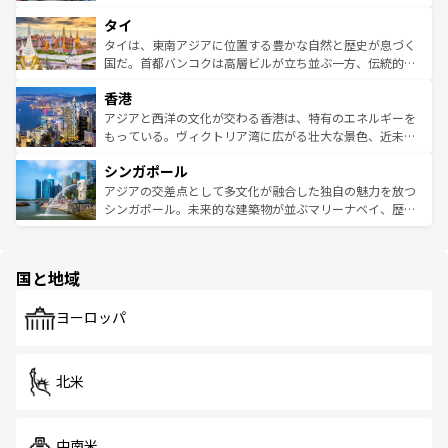
らではのナイトライフも堪能できる。あたたかいホスピタ
界遺産に登録された壮大な自然景観が点在し、都市部では
タイ
リティに包まれながら、韓国の多彩な魅力を心ゆくまで味
急速な発展と共に伝統が息づく。ハノイの古い町並みやホ
わってみてほしい。 なお、新着の韓国情報は
コンテンツ一
ーチミン市のフランス統治時代の建物も、独特の雰囲気を
タイは、東南アジアに位置する豊かな自然と歴史が息づく
覧
を参照してほしい。
醸し出している。また、バラエティの豊かさとおいしさで
国だ。首都バンコクは高層ビルが立ち並ぶ一方、伝統的な
世界中の食通を魅了してやまないベトナム料理も魅力のひ
寺院や市場がいたるところに点在し、古きよき文化と現代
香港
とつ。フォーやバインミー、ベトナムコーヒーなどは、ぜ
の活気が交差している。北部ではチェンマイなどの山岳地
ひ現地で味わいたい。どの地域を訪れてもあたたかい人々
帯で自然と触れ合い、南部ではプーケットやクラビの美し
アジアと西洋の文化が交わる香港は、特有のエネルギーを
が旅行者を迎えてくれるので、きっと忘れられない旅にな
いビーチでリゾート気分を楽しむことができる。タイ料理
もっている。ヴィクトリア湾に広がる壮大な景色、近未来
るはずだ。 なお、新着のベトナム情報は
コンテンツ一覧
を
は世界的に有名で、屋台から高級レストランまで味覚を刺
的なアートスポット、そして歴史と現代が融合した町並
参照してほしい。
シンガポール
激する。気候は一年中温暖で、どの季節にも異なる楽しみ
み、どこを訪れても感動するはず。観光スポットが密集し
が待っている。親しみやすいタイの人々、仏教を中心とし
ており、効率よく見どころを回れるのも魅力。息をのむよ
アジアの交差点として多文化が融合した独自の魅力を放つ
た文化、そして多様な観光資源が、訪れる旅人を魅了し続
うな絶景から文化的な体験まで、香港を存分に楽しみ尽く
シンガポール。未来的な建築物が並ぶマリーナベイ、歴史
ける。 なお、新着のタイ情報は
コンテンツ一覧
を参照して
そう。 なお、新着の香港情報は
コンテンツ一覧
を参照して
と伝統を感じられるエスニックタウン、多数の緑豊かな公
ほしい。
ほしい。
園や自然保護区など、自然が調和した近代的な景観と文化
の多様性あふれるカラフルな町は、どこを歩いても新しい
国と地域
発見がある。さらに、治安のよさや充実した公共交通機関
も、旅行者にとっては魅力的なポイント。グルメも豊富
で、ホーカーズは地元の風情を楽しめる外せないスポット
ヨーロッパ
だ。訪れる人を飽きさせないシンガポールで、多様な魅力
を体感しよう。 なお、新着のシンガポール情報は
コンテン
ツ一覧
を参照してほしい。
北米
中南米