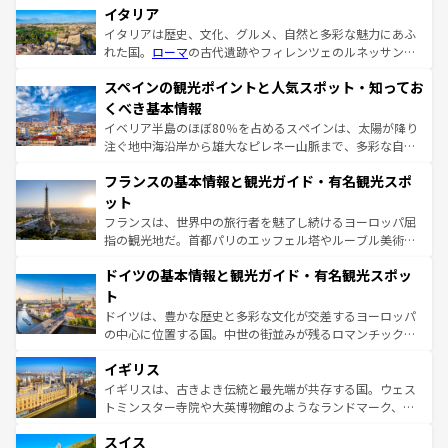
イタリア
イタリアは歴史、文化、グルメ、自然と多彩な魅力にあふ
れた国。
ローマ
の古代遺跡やフィレンツェのルネッサンス
美術、ヴェネツィアの運河など、歴史あるスポットはもち
スペインの観光ポイントと人気スポット・知ってお
ろん、トスカーナの美しい田園風景やアマルフィ海岸の絶
景など、自然景観も見逃せない。観光の合間には、本場の
くべき基本情報
ピザやパスタなど、絶品のイタリア料理を堪能することも
イベリア半島のほぼ80％を占めるスペインは、太陽が降り
できる。朝目覚めてから夜眠るまで、すべての瞬間を楽し
注ぐ地中海沿岸から雄大なピレネー山脈まで、多彩な自然
ませてくれるイタリアで、忘れられない旅をしてみよう！
と文化が詰まったヨーロッパ屈指の旅行先だ。多様な地域
なお、新着のイタリア情報は
コンテンツ一覧
を参照してほ
フランスの基本情報と観光ガイド・有名観光スポ
文化が根付くこの国では、情熱的なフラメンコ、熱気あふ
しい。
れる闘牛、そして美味しいタパスが生活の一部となってい
ット
る。首都マドリードの洗練された雰囲気や、バルセロナの
フランスは、世界中の旅行者を魅了し続けるヨーロッパ屈
アートに溢れた街角から、地方では古代ローマ遺跡や中世
指の観光地だ。首都パリのエッフェル塔やルーブル美術館
の城塞都市、穏やかなビーチリゾートまで多彩な表情を見
といった象徴的なスポットから、田舎町の古風な美しさま
せる。地方によって風土や気候が異なるスペインはその個
ドイツの基本情報と観光ガイド・有名観光スポッ
で、幅広い魅力が詰まっている。華麗な宮殿、歴史的な大
性で訪れる人を魅了する。 なお、新着のスペイン情報は
コ
聖堂、美しいビーチ、そして豊かな自然が、訪れる者を心
ト
ンテンツ一覧
を参照してほしい。
から魅了する。また、フランスは美食の国としても知ら
ドイツは、豊かな歴史と多彩な文化が交差するヨーロッパ
れ、フランス料理はユネスコ無形文化遺産にも登録されて
の中心に位置する国。中世の街並みが残るロマンチック街
いる。シャンパンの発祥地であるランス、プロヴァンスの
道から、未来を先取りするようなモダンな都市まで多様な
香り高いラベンダー畑など、多彩な楽しみ方が可能だ。さ
イギリス
顔を持つこの国は、どこを歩いても飽きることがない。ベ
らに、パリ以外の地域にも魅力が溢れており、どの街角に
ルリンの文化的活気、バイエルン州のアルプスの絶景、そ
イギリスは、古きよき伝統と最先端が共存する国。ウェス
も豊かな歴史と文化が息づいている。パリ以外の個性あふ
してライン川沿いのワイン畑といった風景は必見。ビール
トミンスター寺院や大英博物館のようなランドマーク、歴
れる地方に足を運ぶとそれぞれで全く異なる文化を体験で
とソーセージを味わいながら地元の人と過ごす楽しい時間
史ある大学都市、美しい丘陵地帯や牧歌的な風景など、エ
きるだろう。 なお、新着のフランス情報は
コンテンツ一覧
スイス
は、お酒好きな人にはぜひ体験してほしい。 なお、新着の
リアごとに異なる魅力がある。また、優雅なアフタヌーン