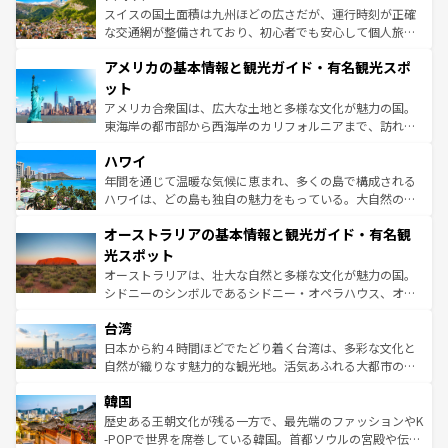
を参照してほしい。
ドイツ情報は
コンテンツ一覧
を参照してほしい。
ティー、ビール好きにはたまらない英国パブ、サッカー観
スイスの国土面積は九州ほどの広さだが、運行時刻が正確
戦など、本場だからこそできる体験も豊富。イギリスを旅
な交通網が整備されており、初心者でも安心して個人旅行
して楽しみつくそう。 なお、新着のイギリス情報は
コンテ
を楽しめる。日本同様に時刻表どおりの旅が可能だ。中世
アメリカの基本情報と観光ガイド・有名観光スポ
ンツ一覧
を参照してほしい。
の建物がそのまま残る町や、スイスならではのユニークな
博物館もあり、アルプス観光だけでなく町歩きも満喫する
ット
ことができる。国民の所得が高いため物価も高いが、旅行
アメリカ合衆国は、広大な土地と多様な文化が魅力の国。
者向けの交通パス提供のサービスもあり、うまく活用すれ
東海岸の都市部から西海岸のカリフォルニアまで、訪れる
ば市内交通費無料で観光を楽しむこともできる。 なお、新
場所ごとに異なる風景と体験が待っている。ニューヨーク
着のスイス情報は
コンテンツ一覧
を参照してほしい。
ハワイ
のような巨大都市は、観光、ショッピング、エンターテイ
ンメントが詰まった刺激的なスポットだ。一方、アメリカ
年間を通じて温暖な気候に恵まれ、多くの島で構成される
西部には大自然が広がり、グランドキャニオンやイエロー
ハワイは、どの島も独自の魅力をもっている。大自然の神
ストーン国立公園といった絶景が堪能できる。さらに、南
秘を感じたいなら、火山が生み出した壮大な景観を誇るハ
オーストラリアの基本情報と観光ガイド・有名観
部のニューオーリンズでは、音楽と美食が融合した独特の
ワイ島は見逃せない。また、定番の観光地といえばオアフ
文化が魅力。旅行者はアメリカの各地域で異なる魅力を楽
島だが、静かな自然を求めるならマウイ島やカウアイ島が
光スポット
しみながら、その多様性と豊かな歴史を感じることができ
おすすめ。エメラルドグリーンに輝く海をはじめ、豊かな
オーストラリアは、壮大な自然と多様な文化が魅力の国。
るだろう。車でのロードトリップや列車の旅も、アメリカ
文化や歴史が息づいている。「アロハスピリット」と呼ば
シドニーのシンボルであるシドニー・オペラハウス、オー
ならではの贅沢な旅のスタイルだ。 なお、新着のアメリカ
れるおもてなしの心で訪れる人々を迎えてくれるハワイの
ストラリア東海岸北部に広がる大サンゴ礁地帯グレートバ
情報は
コンテンツ一覧
を参照してほしい。
人々、おいしいローカルフードやハワイアンミュージッ
台湾
リアリーフや大陸中央部にそびえるウルル（エアーズロッ
ク、伝統的なフラダンスなど、すべてがハワイの魅力を彩
ク）、タスマニアの美しい原生林やケアンズの熱帯雨林な
日本から約４時間ほどでたどり着く台湾は、多彩な文化と
っている。訪れるたびに新しい発見と感動が待っているハ
ど、見どころがたくさん。また、カフェやワイン、オージ
自然が織りなす魅力的な観光地。活気あふれる大都市の台
ワイを、存分に味わってほしい。 なお、新着のハワイ情報
ービーフなどの食文化も豊かで、美味しいものであふれて
北やノスタルジックな町並みが人気な九份（ジォウフェ
は
コンテンツ一覧
を参照してほしい。
韓国
いる。アクティビティも充実しており、サーフィンやダイ
ン）、静ひつな山岳地帯である台湾東部など、都市の喧騒
ビング、ハイキングなど、アウトドア好きにはたまらな
と山間の静けさが共存しており、訪れる人に新しい発見と
歴史ある王朝文化が残る一方で、最先端のファッションやK
い。オーストラリアの多彩な魅力を存分に味わいつくそ
驚きをもたらしてくれる。また、奥深い台湾の食文化も魅
-POPで世界を席巻している韓国。首都ソウルの宮殿や伝統