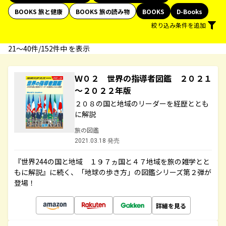
BOOKS 旅と健康
BOOKS 旅の読み物
BOOKS
D-Books
絞り込み条件を追加
21〜40件/152件中 を表示
Ｗ０２ 世界の指導者図鑑 ２０２１
～２０２２年版
２０８の国と地域のリーダーを経歴ととも
に解説
旅の図鑑
2021.03.18 発売
『世界244の国と地域 １９７ヵ国と４７地域を旅の雑学とと
もに解説』に続く、「地球の歩き方」の図鑑シリーズ第２弾が
登場！
詳細を見る