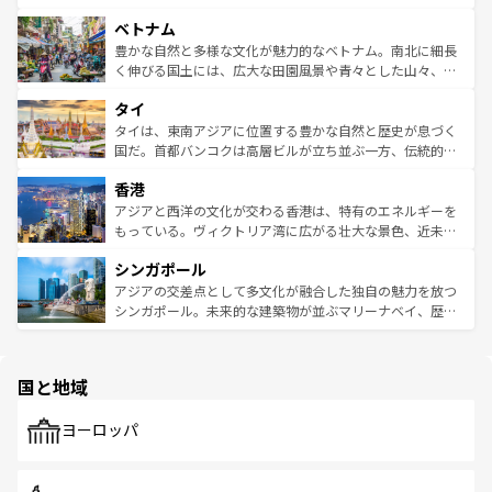
う。 なお、新着のオーストラリア情報は
コンテンツ一覧
を
力で、夜市などの屋台グルメから高級料理、ヘルシーで美
家屋が並ぶエリアでは韓国の歴史と文化に浸ることがで
参照してほしい。
ベトナム
容にもいいと評判のスイーツなど、バラエティ豊かな料理
き、地方に足を延ばせば四季折々の自然美を楽しむことが
が味わえる。 なお、新着の台湾情報は
コンテンツ一覧
を参
できる。そして、キムチや焼肉、絶品のストリートフード
豊かな自然と多様な文化が魅力的なベトナム。南北に細長
照してほしい。
まで、さまざまな韓国料理が待っている。夜には、韓国な
く伸びる国土には、広大な田園風景や青々とした山々、世
らではのナイトライフも堪能できる。あたたかいホスピタ
界遺産に登録された壮大な自然景観が点在し、都市部では
タイ
リティに包まれながら、韓国の多彩な魅力を心ゆくまで味
急速な発展と共に伝統が息づく。ハノイの古い町並みやホ
わってみてほしい。 なお、新着の韓国情報は
コンテンツ一
ーチミン市のフランス統治時代の建物も、独特の雰囲気を
タイは、東南アジアに位置する豊かな自然と歴史が息づく
覧
を参照してほしい。
醸し出している。また、バラエティの豊かさとおいしさで
国だ。首都バンコクは高層ビルが立ち並ぶ一方、伝統的な
世界中の食通を魅了してやまないベトナム料理も魅力のひ
寺院や市場がいたるところに点在し、古きよき文化と現代
香港
とつ。フォーやバインミー、ベトナムコーヒーなどは、ぜ
の活気が交差している。北部ではチェンマイなどの山岳地
ひ現地で味わいたい。どの地域を訪れてもあたたかい人々
帯で自然と触れ合い、南部ではプーケットやクラビの美し
アジアと西洋の文化が交わる香港は、特有のエネルギーを
が旅行者を迎えてくれるので、きっと忘れられない旅にな
いビーチでリゾート気分を楽しむことができる。タイ料理
もっている。ヴィクトリア湾に広がる壮大な景色、近未来
るはずだ。 なお、新着のベトナム情報は
コンテンツ一覧
を
は世界的に有名で、屋台から高級レストランまで味覚を刺
的なアートスポット、そして歴史と現代が融合した町並
参照してほしい。
シンガポール
激する。気候は一年中温暖で、どの季節にも異なる楽しみ
み、どこを訪れても感動するはず。観光スポットが密集し
が待っている。親しみやすいタイの人々、仏教を中心とし
ており、効率よく見どころを回れるのも魅力。息をのむよ
アジアの交差点として多文化が融合した独自の魅力を放つ
た文化、そして多様な観光資源が、訪れる旅人を魅了し続
うな絶景から文化的な体験まで、香港を存分に楽しみ尽く
シンガポール。未来的な建築物が並ぶマリーナベイ、歴史
ける。 なお、新着のタイ情報は
コンテンツ一覧
を参照して
そう。 なお、新着の香港情報は
コンテンツ一覧
を参照して
と伝統を感じられるエスニックタウン、多数の緑豊かな公
ほしい。
ほしい。
園や自然保護区など、自然が調和した近代的な景観と文化
の多様性あふれるカラフルな町は、どこを歩いても新しい
国と地域
発見がある。さらに、治安のよさや充実した公共交通機関
も、旅行者にとっては魅力的なポイント。グルメも豊富
で、ホーカーズは地元の風情を楽しめる外せないスポット
ヨーロッパ
だ。訪れる人を飽きさせないシンガポールで、多様な魅力
を体感しよう。 なお、新着のシンガポール情報は
コンテン
ツ一覧
を参照してほしい。