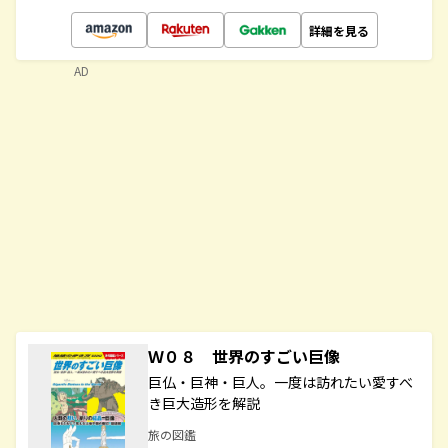
詳細を見る
AD
Ｗ０８ 世界のすごい巨像
巨仏・巨神・巨人。一度は訪れたい愛すべ
き巨大造形を解説
旅の図鑑