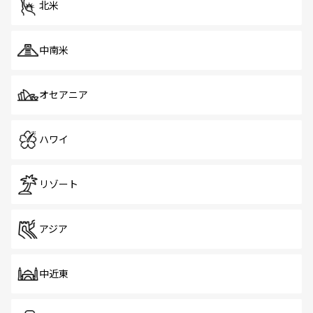
北米
中南米
オセアニア
ハワイ
リゾート
アジア
中近東