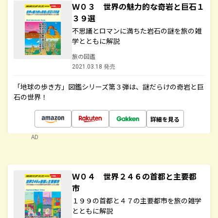
Ｗ０３ 世界の魅力的な奇岩と巨石１
３９選
不思議とロマンに満ちた岩石の謎を旅の雑
学とともに解説
旅の図鑑
2021.03.18 発売
「地球の歩き方」図鑑シリーズ第３弾は、謎だらけの奇岩と巨
石の世界！
詳細を見る
AD
Ｗ０４ 世界２４６の首都と主要都
市
１９９の首都と４７の主要都市を旅の雑学
とともに解説