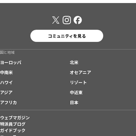
コミュニティを見る
国と地域
ヨーロッパ
北米
中南米
オセアニア
ハワイ
リゾート
アジア
中近東
アフリカ
日本
ウェブマガジン
特派員ブログ
ガイドブック