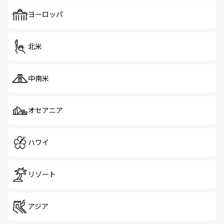
も、旅行者にとっては魅力的なポイント。グルメも豊富
で、ホーカーズは地元の風情を楽しめる外せないスポット
ヨーロッパ
だ。訪れる人を飽きさせないシンガポールで、多様な魅力
を体感しよう。 なお、新着のシンガポール情報は
コンテン
ツ一覧
を参照してほしい。
北米
中南米
オセアニア
ハワイ
リゾート
アジア