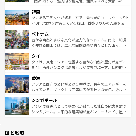
ど、見どころがたくさん。また、カフェやワイン、オージ
自然が織りなす魅力的な観光地。活気あふれる大都市の台
ワイを、存分に味わってほしい。 なお、新着のハワイ情報
ービーフなどの食文化も豊かで、美味しいものであふれて
北やノスタルジックな町並みが人気な九份（ジォウフェ
は
コンテンツ一覧
を参照してほしい。
韓国
いる。アクティビティも充実しており、サーフィンやダイ
ン）、静ひつな山岳地帯である台湾東部など、都市の喧騒
ビング、ハイキングなど、アウトドア好きにはたまらな
と山間の静けさが共存しており、訪れる人に新しい発見と
歴史ある王朝文化が残る一方で、最先端のファッションやK
い。オーストラリアの多彩な魅力を存分に味わいつくそ
驚きをもたらしてくれる。また、奥深い台湾の食文化も魅
-POPで世界を席巻している韓国。首都ソウルの宮殿や伝統
う。 なお、新着のオーストラリア情報は
コンテンツ一覧
を
力で、夜市などの屋台グルメから高級料理、ヘルシーで美
家屋が並ぶエリアでは韓国の歴史と文化に浸ることがで
参照してほしい。
ベトナム
容にもいいと評判のスイーツなど、バラエティ豊かな料理
き、地方に足を延ばせば四季折々の自然美を楽しむことが
が味わえる。 なお、新着の台湾情報は
コンテンツ一覧
を参
できる。そして、キムチや焼肉、絶品のストリートフード
豊かな自然と多様な文化が魅力的なベトナム。南北に細長
照してほしい。
まで、さまざまな韓国料理が待っている。夜には、韓国な
く伸びる国土には、広大な田園風景や青々とした山々、世
らではのナイトライフも堪能できる。あたたかいホスピタ
界遺産に登録された壮大な自然景観が点在し、都市部では
タイ
リティに包まれながら、韓国の多彩な魅力を心ゆくまで味
急速な発展と共に伝統が息づく。ハノイの古い町並みやホ
わってみてほしい。 なお、新着の韓国情報は
コンテンツ一
ーチミン市のフランス統治時代の建物も、独特の雰囲気を
タイは、東南アジアに位置する豊かな自然と歴史が息づく
覧
を参照してほしい。
醸し出している。また、バラエティの豊かさとおいしさで
国だ。首都バンコクは高層ビルが立ち並ぶ一方、伝統的な
世界中の食通を魅了してやまないベトナム料理も魅力のひ
寺院や市場がいたるところに点在し、古きよき文化と現代
香港
とつ。フォーやバインミー、ベトナムコーヒーなどは、ぜ
の活気が交差している。北部ではチェンマイなどの山岳地
ひ現地で味わいたい。どの地域を訪れてもあたたかい人々
帯で自然と触れ合い、南部ではプーケットやクラビの美し
アジアと西洋の文化が交わる香港は、特有のエネルギーを
が旅行者を迎えてくれるので、きっと忘れられない旅にな
いビーチでリゾート気分を楽しむことができる。タイ料理
もっている。ヴィクトリア湾に広がる壮大な景色、近未来
るはずだ。 なお、新着のベトナム情報は
コンテンツ一覧
を
は世界的に有名で、屋台から高級レストランまで味覚を刺
的なアートスポット、そして歴史と現代が融合した町並
参照してほしい。
シンガポール
激する。気候は一年中温暖で、どの季節にも異なる楽しみ
み、どこを訪れても感動するはず。観光スポットが密集し
が待っている。親しみやすいタイの人々、仏教を中心とし
ており、効率よく見どころを回れるのも魅力。息をのむよ
アジアの交差点として多文化が融合した独自の魅力を放つ
た文化、そして多様な観光資源が、訪れる旅人を魅了し続
うな絶景から文化的な体験まで、香港を存分に楽しみ尽く
シンガポール。未来的な建築物が並ぶマリーナベイ、歴史
ける。 なお、新着のタイ情報は
コンテンツ一覧
を参照して
そう。 なお、新着の香港情報は
コンテンツ一覧
を参照して
と伝統を感じられるエスニックタウン、多数の緑豊かな公
ほしい。
ほしい。
園や自然保護区など、自然が調和した近代的な景観と文化
の多様性あふれるカラフルな町は、どこを歩いても新しい
国と地域
発見がある。さらに、治安のよさや充実した公共交通機関