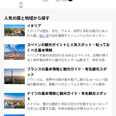
AD
AD
人気の国と地域から探す
イタリア
イタリアは歴史、文化、グルメ、自然と多彩な魅力にあふ
れた国。
ローマ
の古代遺跡やフィレンツェのルネッサンス
美術、ヴェネツィアの運河など、歴史あるスポットはもち
スペインの観光ポイントと人気スポット・知ってお
ろん、トスカーナの美しい田園風景やアマルフィ海岸の絶
景など、自然景観も見逃せない。観光の合間には、本場の
くべき基本情報
ピザやパスタなど、絶品のイタリア料理を堪能することも
イベリア半島のほぼ80％を占めるスペインは、太陽が降り
できる。朝目覚めてから夜眠るまで、すべての瞬間を楽し
注ぐ地中海沿岸から雄大なピレネー山脈まで、多彩な自然
ませてくれるイタリアで、忘れられない旅をしてみよう！
と文化が詰まったヨーロッパ屈指の旅行先だ。多様な地域
なお、新着のイタリア情報は
コンテンツ一覧
を参照してほ
フランスの基本情報と観光ガイド・有名観光スポ
文化が根付くこの国では、情熱的なフラメンコ、熱気あふ
しい。
れる闘牛、そして美味しいタパスが生活の一部となってい
ット
る。首都マドリードの洗練された雰囲気や、バルセロナの
フランスは、世界中の旅行者を魅了し続けるヨーロッパ屈
アートに溢れた街角から、地方では古代ローマ遺跡や中世
指の観光地だ。首都パリのエッフェル塔やルーブル美術館
の城塞都市、穏やかなビーチリゾートまで多彩な表情を見
といった象徴的なスポットから、田舎町の古風な美しさま
せる。地方によって風土や気候が異なるスペインはその個
ドイツの基本情報と観光ガイド・有名観光スポッ
で、幅広い魅力が詰まっている。華麗な宮殿、歴史的な大
性で訪れる人を魅了する。 なお、新着のスペイン情報は
コ
聖堂、美しいビーチ、そして豊かな自然が、訪れる者を心
ト
ンテンツ一覧
を参照してほしい。
から魅了する。また、フランスは美食の国としても知ら
ドイツは、豊かな歴史と多彩な文化が交差するヨーロッパ
れ、フランス料理はユネスコ無形文化遺産にも登録されて
の中心に位置する国。中世の街並みが残るロマンチック街
いる。シャンパンの発祥地であるランス、プロヴァンスの
道から、未来を先取りするようなモダンな都市まで多様な