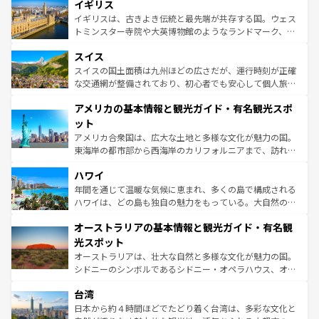
香り高いラベンダー畑など、多彩な楽しみ方が可能だ。さ
イギリス
顔を持つこの国は、どこを歩いても飽きることがない。ベ
らに、パリ以外の地域にも魅力が溢れており、どの街角に
ルリンの文化的活気、バイエルン州のアルプスの絶景、そ
イギリスは、古きよき伝統と最先端が共存する国。ウェス
も豊かな歴史と文化が息づいている。パリ以外の個性あふ
してライン川沿いのワイン畑といった風景は必見。ビール
トミンスター寺院や大英博物館のようなランドマーク、歴
れる地方に足を運ぶとそれぞれで全く異なる文化を体験で
とソーセージを味わいながら地元の人と過ごす楽しい時間
史ある大学都市、美しい丘陵地帯や牧歌的な風景など、エ
きるだろう。 なお、新着のフランス情報は
コンテンツ一覧
スイス
は、お酒好きな人にはぜひ体験してほしい。 なお、新着の
リアごとに異なる魅力がある。また、優雅なアフタヌーン
を参照してほしい。
ドイツ情報は
コンテンツ一覧
を参照してほしい。
ティー、ビール好きにはたまらない英国パブ、サッカー観
スイスの国土面積は九州ほどの広さだが、運行時刻が正確
戦など、本場だからこそできる体験も豊富。イギリスを旅
な交通網が整備されており、初心者でも安心して個人旅行
して楽しみつくそう。 なお、新着のイギリス情報は
コンテ
を楽しめる。日本同様に時刻表どおりの旅が可能だ。中世
アメリカの基本情報と観光ガイド・有名観光スポ
ンツ一覧
を参照してほしい。
の建物がそのまま残る町や、スイスならではのユニークな
博物館もあり、アルプス観光だけでなく町歩きも満喫する
ット
ことができる。国民の所得が高いため物価も高いが、旅行
アメリカ合衆国は、広大な土地と多様な文化が魅力の国。
者向けの交通パス提供のサービスもあり、うまく活用すれ
東海岸の都市部から西海岸のカリフォルニアまで、訪れる
ば市内交通費無料で観光を楽しむこともできる。 なお、新
場所ごとに異なる風景と体験が待っている。ニューヨーク
着のスイス情報は
コンテンツ一覧
を参照してほしい。
ハワイ
のような巨大都市は、観光、ショッピング、エンターテイ
ンメントが詰まった刺激的なスポットだ。一方、アメリカ
年間を通じて温暖な気候に恵まれ、多くの島で構成される
西部には大自然が広がり、グランドキャニオンやイエロー
ハワイは、どの島も独自の魅力をもっている。大自然の神
ストーン国立公園といった絶景が堪能できる。さらに、南
秘を感じたいなら、火山が生み出した壮大な景観を誇るハ
オーストラリアの基本情報と観光ガイド・有名観
部のニューオーリンズでは、音楽と美食が融合した独特の
ワイ島は見逃せない。また、定番の観光地といえばオアフ
文化が魅力。旅行者はアメリカの各地域で異なる魅力を楽
島だが、静かな自然を求めるならマウイ島やカウアイ島が
光スポット
しみながら、その多様性と豊かな歴史を感じることができ
おすすめ。エメラルドグリーンに輝く海をはじめ、豊かな
オーストラリアは、壮大な自然と多様な文化が魅力の国。
るだろう。車でのロードトリップや列車の旅も、アメリカ
文化や歴史が息づいている。「アロハスピリット」と呼ば
シドニーのシンボルであるシドニー・オペラハウス、オー
ならではの贅沢な旅のスタイルだ。 なお、新着のアメリカ
れるおもてなしの心で訪れる人々を迎えてくれるハワイの
ストラリア東海岸北部に広がる大サンゴ礁地帯グレートバ
情報は
コンテンツ一覧
を参照してほしい。
人々、おいしいローカルフードやハワイアンミュージッ
台湾
リアリーフや大陸中央部にそびえるウルル（エアーズロッ
ク、伝統的なフラダンスなど、すべてがハワイの魅力を彩
ク）、タスマニアの美しい原生林やケアンズの熱帯雨林な
日本から約４時間ほどでたどり着く台湾は、多彩な文化と
っている。訪れるたびに新しい発見と感動が待っているハ