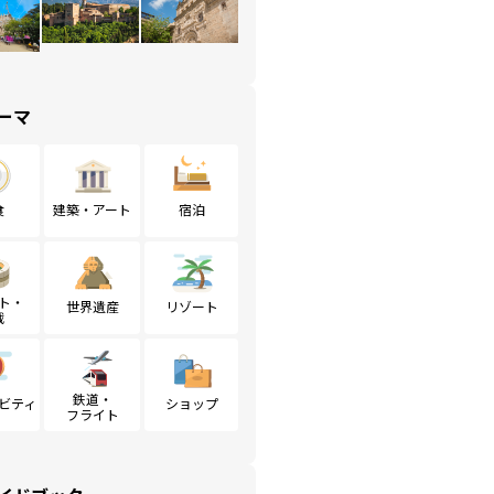
ーマ
食
建築・アート
宿泊
ト・
世界遺産
リゾート
戦
鉄道・
ビティ
ショップ
フライト