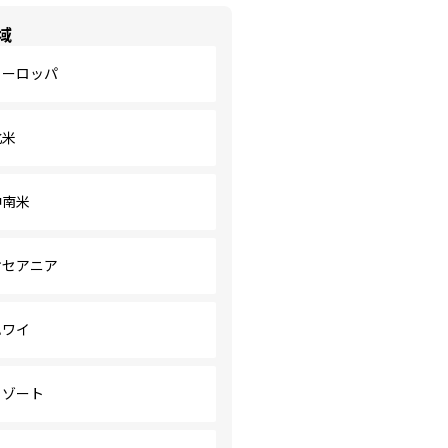
域
ヨーロッパ
北米
中南米
オセアニア
ハワイ
リゾート