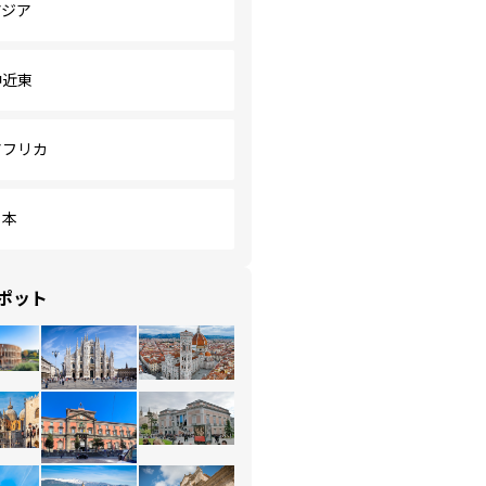
アジア
中近東
アフリカ
日本
ポット