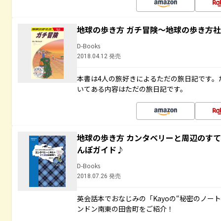
地球の歩き方 ガチ冒険～地球の歩き方
D-Books
2018.04.12 発売
本書は4人の旅好きによるただの旅日記です。
いてある内容はただの旅日記です。
地球の歩き方 カンタベリーと周辺のす
んぽガイド♪
D-Books
2018.07.26 発売
英会話本でおなじみの「Kayoの“秘密のノー
ンドン南東の田舎町をご紹介！