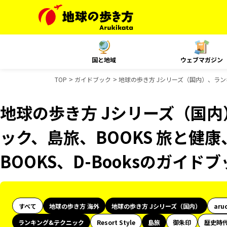
国と地域
ウェブマガジン
TOP
ガイドブック
地球の歩き方 Jシリーズ（国内）、ランキ
地球の歩き方 Jシリーズ（国
ック、島旅、BOOKS 旅と健康
BOOKS、D-Booksのガイド
すべて
地球の歩き方 海外
地球の歩き方 Jシリーズ（国内）
aru
ランキング&テクニック
Resort Style
島旅
御朱印
歴史時