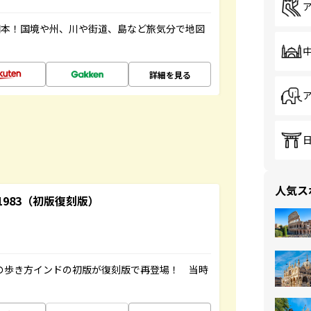
図本！国境や州、川や街道、島など旅気分で地図
詳細を見る
人気ス
-1983（初版復刻版）
球の歩き方インドの初版が復刻版で再登場！ 当時