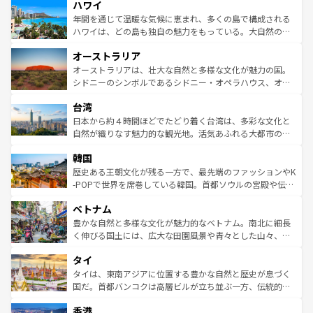
ハワイ
ば市内交通費無料で観光を楽しむこともできる。 なお、新
のような巨大都市は、観光、ショッピング、エンターテイ
着のスイス情報は
コンテンツ一覧
を参照してほしい。
ンメントが詰まった刺激的なスポットだ。一方、アメリカ
年間を通じて温暖な気候に恵まれ、多くの島で構成される
西部には大自然が広がり、グランドキャニオンやイエロー
ハワイは、どの島も独自の魅力をもっている。大自然の神
ストーン国立公園といった絶景が堪能できる。さらに、南
秘を感じたいなら、火山が生み出した壮大な景観を誇るハ
オーストラリア
部のニューオーリンズでは、音楽と美食が融合した独特の
ワイ島は見逃せない。また、定番の観光地といえばオアフ
文化が魅力。旅行者はアメリカの各地域で異なる魅力を楽
島だが、静かな自然を求めるならマウイ島やカウアイ島が
オーストラリアは、壮大な自然と多様な文化が魅力の国。
しみながら、その多様性と豊かな歴史を感じることができ
おすすめ。エメラルドグリーンに輝く海をはじめ、豊かな
シドニーのシンボルであるシドニー・オペラハウス、オー
るだろう。車でのロードトリップや列車の旅も、アメリカ
文化や歴史が息づいている。「アロハスピリット」と呼ば
ストラリア東海岸北部に広がる大サンゴ礁地帯グレートバ
ならではの贅沢な旅のスタイルだ。 なお、新着のアメリカ
台湾
れるおもてなしの心で訪れる人々を迎えてくれるハワイの
リアリーフや大陸中央部にそびえるウルル（エアーズロッ
情報は
コンテンツ一覧
を参照してほしい。
人々、おいしいローカルフードやハワイアンミュージッ
ク）、タスマニアの美しい原生林やケアンズの熱帯雨林な
日本から約４時間ほどでたどり着く台湾は、多彩な文化と
ク、伝統的なフラダンスなど、すべてがハワイの魅力を彩
ど、見どころがたくさん。また、カフェやワイン、オージ
自然が織りなす魅力的な観光地。活気あふれる大都市の台
っている。訪れるたびに新しい発見と感動が待っているハ
ービーフなどの食文化も豊かで、美味しいものであふれて
北やノスタルジックな町並みが人気な九份（ジォウフェ
ワイを、存分に味わってほしい。 なお、新着のハワイ情報
韓国
いる。アクティビティも充実しており、サーフィンやダイ
ン）、静ひつな山岳地帯である台湾東部など、都市の喧騒
は
コンテンツ一覧
を参照してほしい。
ビング、ハイキングなど、アウトドア好きにはたまらな
と山間の静けさが共存しており、訪れる人に新しい発見と
歴史ある王朝文化が残る一方で、最先端のファッションやK
い。オーストラリアの多彩な魅力を存分に味わいつくそ
驚きをもたらしてくれる。また、奥深い台湾の食文化も魅
-POPで世界を席巻している韓国。首都ソウルの宮殿や伝統
う。 なお、新着のオーストラリア情報は
コンテンツ一覧
を
力で、夜市などの屋台グルメから高級料理、ヘルシーで美
家屋が並ぶエリアでは韓国の歴史と文化に浸ることがで
参照してほしい。
ベトナム
容にもいいと評判のスイーツなど、バラエティ豊かな料理
き、地方に足を延ばせば四季折々の自然美を楽しむことが
が味わえる。 なお、新着の台湾情報は
コンテンツ一覧
を参
できる。そして、キムチや焼肉、絶品のストリートフード
豊かな自然と多様な文化が魅力的なベトナム。南北に細長
照してほしい。
まで、さまざまな韓国料理が待っている。夜には、韓国な
く伸びる国土には、広大な田園風景や青々とした山々、世
らではのナイトライフも堪能できる。あたたかいホスピタ
界遺産に登録された壮大な自然景観が点在し、都市部では
タイ
リティに包まれながら、韓国の多彩な魅力を心ゆくまで味
急速な発展と共に伝統が息づく。ハノイの古い町並みやホ
わってみてほしい。 なお、新着の韓国情報は
コンテンツ一
ーチミン市のフランス統治時代の建物も、独特の雰囲気を
タイは、東南アジアに位置する豊かな自然と歴史が息づく
覧
を参照してほしい。
醸し出している。また、バラエティの豊かさとおいしさで
国だ。首都バンコクは高層ビルが立ち並ぶ一方、伝統的な
世界中の食通を魅了してやまないベトナム料理も魅力のひ
寺院や市場がいたるところに点在し、古きよき文化と現代
香港
とつ。フォーやバインミー、ベトナムコーヒーなどは、ぜ
の活気が交差している。北部ではチェンマイなどの山岳地