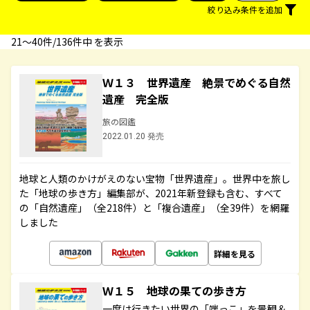
絞り込み条件を追加
21〜40件/136件中 を表示
Ｗ１３ 世界遺産 絶景でめぐる自然
遺産 完全版
旅の図鑑
2022.01.20 発売
地球と人類のかけがえのない宝物「世界遺産」。世界中を旅し
た「地球の歩き方」編集部が、2021年新登録も含む、すべて
の「自然遺産」（全218件）と「複合遺産」（全39件）を網羅
しました
詳細を見る
Ｗ１５ 地球の果ての歩き方
一度は行きたい世界の「端っこ」を景観＆