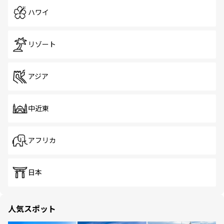
ハワイ
リゾート
アジア
中近東
アフリカ
日本
人気スポット