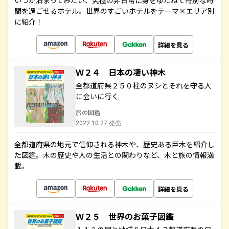
いつか泊まってみたい、究極の非日常に身をゆだねて特別な時
間を過ごせるホテル。世界のすごいホテルをテーマ×エリア別
に紹介！
詳細を見る
Ｗ２４ 日本の凄い神木
全都道府県２５０柱のヌシとそれを守る人
に会いに行く
旅の図鑑
2022.10.27 発売
全都道府県の地元で信仰される神木や、歴史ある巨木を紹介し
た図鑑。木の歴史や人の生活との関わりなど、木と旅の情報満
載。
詳細を見る
Ｗ２５ 世界のお菓子図鑑