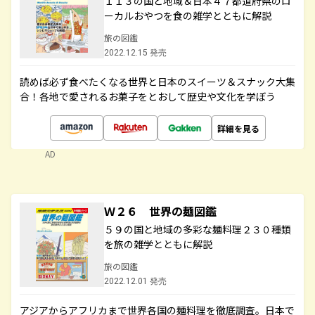
１１３の国と地域＆日本４７都道府県のロ
ーカルおやつを食の雑学とともに解説
旅の図鑑
2022.12.15 発売
読めば必ず食べたくなる世界と日本のスイーツ＆スナック大集
合！各地で愛されるお菓子をとおして歴史や文化を学ぼう
詳細を見る
AD
Ｗ２６ 世界の麺図鑑
５９の国と地域の多彩な麺料理２３０種類
を旅の雑学とともに解説
旅の図鑑
2022.12.01 発売
アジアからアフリカまで世界各国の麺料理を徹底調査。日本で