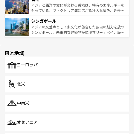
ひ現地で味わいたい。どの地域を訪れてもあたたかい人々
帯で自然と触れ合い、南部ではプーケットやクラビの美し
アジアと西洋の文化が交わる香港は、特有のエネルギーを
が旅行者を迎えてくれるので、きっと忘れられない旅にな
いビーチでリゾート気分を楽しむことができる。タイ料理
もっている。ヴィクトリア湾に広がる壮大な景色、近未来
るはずだ。 なお、新着のベトナム情報は
コンテンツ一覧
を
は世界的に有名で、屋台から高級レストランまで味覚を刺
的なアートスポット、そして歴史と現代が融合した町並
参照してほしい。
シンガポール
激する。気候は一年中温暖で、どの季節にも異なる楽しみ
み、どこを訪れても感動するはず。観光スポットが密集し
が待っている。親しみやすいタイの人々、仏教を中心とし
ており、効率よく見どころを回れるのも魅力。息をのむよ
アジアの交差点として多文化が融合した独自の魅力を放つ
た文化、そして多様な観光資源が、訪れる旅人を魅了し続
うな絶景から文化的な体験まで、香港を存分に楽しみ尽く
シンガポール。未来的な建築物が並ぶマリーナベイ、歴史
ける。 なお、新着のタイ情報は
コンテンツ一覧
を参照して
そう。 なお、新着の香港情報は
コンテンツ一覧
を参照して
と伝統を感じられるエスニックタウン、多数の緑豊かな公
ほしい。
ほしい。
園や自然保護区など、自然が調和した近代的な景観と文化
の多様性あふれるカラフルな町は、どこを歩いても新しい
国と地域
発見がある。さらに、治安のよさや充実した公共交通機関
も、旅行者にとっては魅力的なポイント。グルメも豊富
で、ホーカーズは地元の風情を楽しめる外せないスポット
ヨーロッパ
だ。訪れる人を飽きさせないシンガポールで、多様な魅力
を体感しよう。 なお、新着のシンガポール情報は
コンテン
ツ一覧
を参照してほしい。
北米
中南米
オセアニア