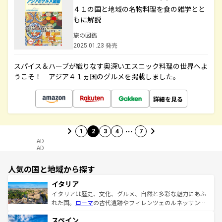
４１の国と地域の名物料理を食の雑学とと
もに解説
旅の図鑑
2025.01.23 発売
スパイス＆ハーブが織りなす奥深いエスニック料理の世界へよ
うこそ！ アジア４１ヵ国のグルメを掲載しました。
詳細を見る
…
1
2
3
4
7
AD
AD
人気の国と地域から探す
イタリア
イタリアは歴史、文化、グルメ、自然と多彩な魅力にあふ
れた国。
ローマ
の古代遺跡やフィレンツェのルネッサンス
美術、ヴェネツィアの運河など、歴史あるスポットはもち
スペイン
ろん、トスカーナの美しい田園風景やアマルフィ海岸の絶