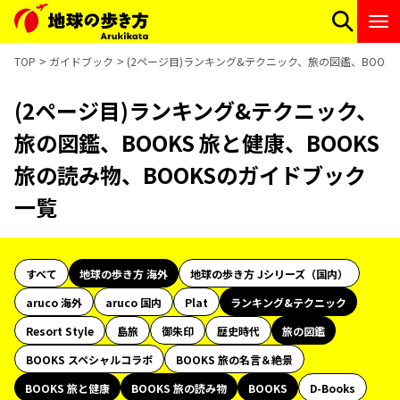
TOP
ガイドブック
(2ページ目)ランキング&テクニック、旅の図鑑、BOOKS
(2ページ目)ランキング&テクニック、
旅の図鑑、BOOKS 旅と健康、BOOKS
旅の読み物、BOOKSのガイドブック
一覧
すべて
地球の歩き方 海外
地球の歩き方 Jシリーズ（国内）
aruco 海外
aruco 国内
Plat
ランキング&テクニック
Resort Style
島旅
御朱印
歴史時代
旅の図鑑
BOOKS スペシャルコラボ
BOOKS 旅の名言＆絶景
BOOKS 旅と健康
BOOKS 旅の読み物
BOOKS
D-Books