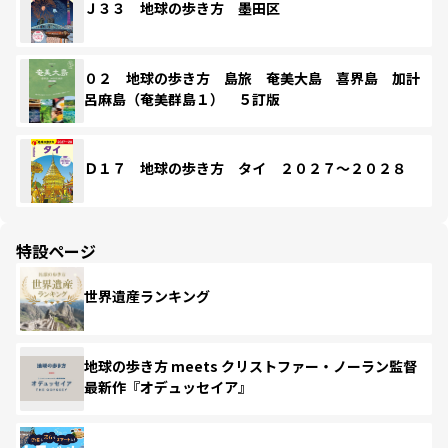
Ｊ３３ 地球の歩き方 墨田区
０２ 地球の歩き方 島旅 奄美大島 喜界島 加計
呂麻島（奄美群島１） ５訂版
Ｄ１７ 地球の歩き方 タイ ２０２７～２０２８
特設ページ
世界遺産ランキング
地球の歩き方 meets クリストファー・ノーラン監督
最新作『オデュッセイア』