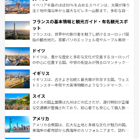
景など、自然景観も見逃せない。観光の合間には、本場の
イベリア半島のほぼ80％を占めるスペインは、太陽が降り
ピザやパスタなど、絶品のイタリア料理を堪能することも
注ぐ地中海沿岸から雄大なピレネー山脈まで、多彩な自然
できる。朝目覚めてから夜眠るまで、すべての瞬間を楽し
と文化が詰まったヨーロッパ屈指の旅行先だ。多様な地域
フランスの基本情報と観光ガイド・有名観光スポ
ませてくれるイタリアで、忘れられない旅をしてみよう！
文化が根付くこの国では、情熱的なフラメンコ、熱気あふ
なお、新着のイタリア情報は
コンテンツ一覧
を参照してほ
れる闘牛、そして美味しいタパスが生活の一部となってい
ット
しい。
る。首都マドリードの洗練された雰囲気や、バルセロナの
フランスは、世界中の旅行者を魅了し続けるヨーロッパ屈
アートに溢れた街角から、地方では古代ローマ遺跡や中世
指の観光地だ。首都パリのエッフェル塔やルーブル美術館
の城塞都市、穏やかなビーチリゾートまで多彩な表情を見
といった象徴的なスポットから、田舎町の古風な美しさま
せる。地方によって風土や気候が異なるスペインはその個
ドイツ
で、幅広い魅力が詰まっている。華麗な宮殿、歴史的な大
性で訪れる人を魅了する。 なお、新着のスペイン情報は
コ
聖堂、美しいビーチ、そして豊かな自然が、訪れる者を心
ドイツは、豊かな歴史と多彩な文化が交差するヨーロッパ
ンテンツ一覧
を参照してほしい。
から魅了する。また、フランスは美食の国としても知ら
の中心に位置する国。中世の街並みが残るロマンチック街
れ、フランス料理はユネスコ無形文化遺産にも登録されて
道から、未来を先取りするようなモダンな都市まで多様な
イギリス
いる。シャンパンの発祥地であるランス、プロヴァンスの
顔を持つこの国は、どこを歩いても飽きることがない。ベ
香り高いラベンダー畑など、多彩な楽しみ方が可能だ。さ
ルリンの文化的活気、バイエルン州のアルプスの絶景、そ
イギリスは、古きよき伝統と最先端が共存する国。ウェス
らに、パリ以外の地域にも魅力が溢れており、どの街角に
してライン川沿いのワイン畑といった風景は必見。ビール
トミンスター寺院や大英博物館のようなランドマーク、歴
も豊かな歴史と文化が息づいている。パリ以外の個性あふ
とソーセージを味わいながら地元の人と過ごす楽しい時間
史ある大学都市、美しい丘陵地帯や牧歌的な風景など、エ
れる地方に足を運ぶとそれぞれで全く異なる文化を体験で
スイス
は、お酒好きな人にはぜひ体験してほしい。 なお、新着の
リアごとに異なる魅力がある。また、優雅なアフタヌーン
きるだろう。 なお、新着のフランス情報は
コンテンツ一覧
ドイツ情報は
コンテンツ一覧
を参照してほしい。
ティー、ビール好きにはたまらない英国パブ、サッカー観
スイスの国土面積は九州ほどの広さだが、運行時刻が正確
を参照してほしい。
戦など、本場だからこそできる体験も豊富。イギリスを旅
な交通網が整備されており、初心者でも安心して個人旅行
して楽しみつくそう。 なお、新着のイギリス情報は
コンテ
を楽しめる。日本同様に時刻表どおりの旅が可能だ。中世
アメリカ
ンツ一覧
を参照してほしい。
の建物がそのまま残る町や、スイスならではのユニークな
博物館もあり、アルプス観光だけでなく町歩きも満喫する
アメリカ合衆国は、広大な土地と多様な文化が魅力の国。
ことができる。国民の所得が高いため物価も高いが、旅行
東海岸の都市部から西海岸のカリフォルニアまで、訪れる
者向けの交通パス提供のサービスもあり、うまく活用すれ
場所ごとに異なる風景と体験が待っている。ニューヨーク