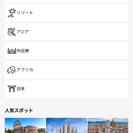
リゾート
アジア
中近東
アフリカ
日本
人気スポット