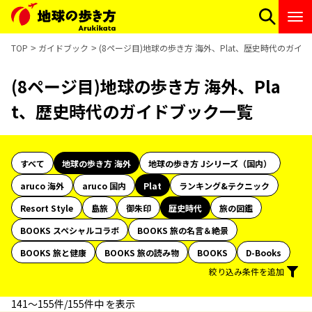
TOP
ガイドブック
(8ページ目)地球の歩き方 海外、Plat、歴史時代のガイ
(8ページ目)地球の歩き方 海外、Pla
t、歴史時代のガイドブック一覧
すべて
地球の歩き方 海外
地球の歩き方 Jシリーズ（国内）
aruco 海外
aruco 国内
Plat
ランキング&テクニック
Resort Style
島旅
御朱印
歴史時代
旅の図鑑
BOOKS スペシャルコラボ
BOOKS 旅の名言＆絶景
BOOKS 旅と健康
BOOKS 旅の読み物
BOOKS
D-Books
絞り込み条件を追加
141〜155件/155件中 を表示