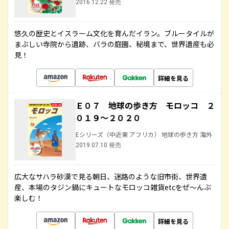
2016.12.22 発売
悠久の歴史とイスラーム文化を育んだイラン。ブルータイルが
まぶしい寺院から遺跡、バラの庭園、秘境まで、世界遺産も必
見！
詳細を見る
Ｅ０７ 地球の歩き方 モロッコ ２
０１９～２０２０
Eシリーズ（中近東 アフリカ） 地球の歩き方 海外
2019.07.10 発売
広大なサハラ砂漠で見る朝日、迷路のような旧市街、世界遺
産、本場のタジン鍋にキュートなモロッコ雑貨etcをぜ～んぶ
楽しむ！
詳細を見る