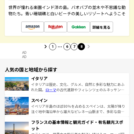
世界が憧れる楽園インド洋の島。バオバブの並木や不思議な動
物たち。青い珊瑚礁と白いビーチの美しいリゾートへようこそ
詳細を見る
…
1
6
7
8
AD
AD
人気の国と地域から探す
イタリア
イタリアは歴史、文化、グルメ、自然と多彩な魅力にあふ
れた国。
ローマ
の古代遺跡やフィレンツェのルネッサンス
美術、ヴェネツィアの運河など、歴史あるスポットはもち
スペイン
ろん、トスカーナの美しい田園風景やアマルフィ海岸の絶
景など、自然景観も見逃せない。観光の合間には、本場の
イベリア半島のほぼ80％を占めるスペインは、太陽が降り
ピザやパスタなど、絶品のイタリア料理を堪能することも
注ぐ地中海沿岸から雄大なピレネー山脈まで、多彩な自然
できる。朝目覚めてから夜眠るまで、すべての瞬間を楽し
と文化が詰まったヨーロッパ屈指の旅行先だ。多様な地域
フランスの基本情報と観光ガイド・有名観光スポ
ませてくれるイタリアで、忘れられない旅をしてみよう！
文化が根付くこの国では、情熱的なフラメンコ、熱気あふ
なお、新着のイタリア情報は
コンテンツ一覧
を参照してほ
れる闘牛、そして美味しいタパスが生活の一部となってい
ット
しい。
る。首都マドリードの洗練された雰囲気や、バルセロナの