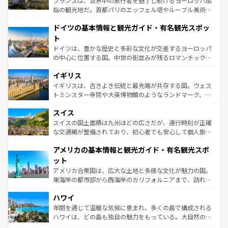
フランスは、世界中の旅行者を魅了し続けるヨーロッパ屈
アートに溢れた街角から、地方では古代ローマ遺跡や中世
指の観光地だ。首都パリのエッフェル塔やルーブル美術館
の城塞都市、穏やかなビーチリゾートまで多彩な表情を見
といった象徴的なスポットから、田舎町の古風な美しさま
せる。地方によって風土や気候が異なるスペインはその個
ドイツの基本情報と観光ガイド・有名観光スポッ
で、幅広い魅力が詰まっている。華麗な宮殿、歴史的な大
性で訪れる人を魅了する。 なお、新着のスペイン情報は
コ
聖堂、美しいビーチ、そして豊かな自然が、訪れる者を心
ト
ンテンツ一覧
を参照してほしい。
から魅了する。また、フランスは美食の国としても知ら
ドイツは、豊かな歴史と多彩な文化が交差するヨーロッパ
れ、フランス料理はユネスコ無形文化遺産にも登録されて
の中心に位置する国。中世の街並みが残るロマンチック街
いる。シャンパンの発祥地であるランス、プロヴァンスの
道から、未来を先取りするようなモダンな都市まで多様な
香り高いラベンダー畑など、多彩な楽しみ方が可能だ。さ
イギリス
顔を持つこの国は、どこを歩いても飽きることがない。ベ
らに、パリ以外の地域にも魅力が溢れており、どの街角に
ルリンの文化的活気、バイエルン州のアルプスの絶景、そ
イギリスは、古きよき伝統と最先端が共存する国。ウェス
も豊かな歴史と文化が息づいている。パリ以外の個性あふ
してライン川沿いのワイン畑といった風景は必見。ビール
トミンスター寺院や大英博物館のようなランドマーク、歴
れる地方に足を運ぶとそれぞれで全く異なる文化を体験で
とソーセージを味わいながら地元の人と過ごす楽しい時間
史ある大学都市、美しい丘陵地帯や牧歌的な風景など、エ
きるだろう。 なお、新着のフランス情報は
コンテンツ一覧
スイス
は、お酒好きな人にはぜひ体験してほしい。 なお、新着の
リアごとに異なる魅力がある。また、優雅なアフタヌーン
を参照してほしい。
ドイツ情報は
コンテンツ一覧
を参照してほしい。
ティー、ビール好きにはたまらない英国パブ、サッカー観
スイスの国土面積は九州ほどの広さだが、運行時刻が正確
戦など、本場だからこそできる体験も豊富。イギリスを旅
な交通網が整備されており、初心者でも安心して個人旅行
して楽しみつくそう。 なお、新着のイギリス情報は
コンテ
を楽しめる。日本同様に時刻表どおりの旅が可能だ。中世
アメリカの基本情報と観光ガイド・有名観光スポ
ンツ一覧
を参照してほしい。
の建物がそのまま残る町や、スイスならではのユニークな
博物館もあり、アルプス観光だけでなく町歩きも満喫する
ット
ことができる。国民の所得が高いため物価も高いが、旅行
アメリカ合衆国は、広大な土地と多様な文化が魅力の国。
者向けの交通パス提供のサービスもあり、うまく活用すれ
東海岸の都市部から西海岸のカリフォルニアまで、訪れる
ば市内交通費無料で観光を楽しむこともできる。 なお、新
場所ごとに異なる風景と体験が待っている。ニューヨーク
着のスイス情報は
コンテンツ一覧
を参照してほしい。
ハワイ
のような巨大都市は、観光、ショッピング、エンターテイ
ンメントが詰まった刺激的なスポットだ。一方、アメリカ
年間を通じて温暖な気候に恵まれ、多くの島で構成される
西部には大自然が広がり、グランドキャニオンやイエロー
ハワイは、どの島も独自の魅力をもっている。大自然の神
ストーン国立公園といった絶景が堪能できる。さらに、南
秘を感じたいなら、火山が生み出した壮大な景観を誇るハ