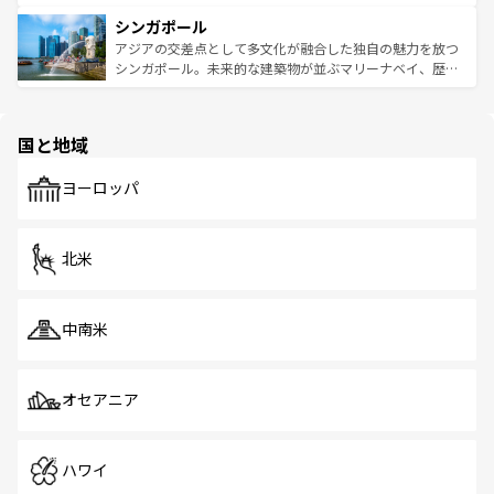
るはずだ。 なお、新着のベトナム情報は
コンテンツ一覧
を
は世界的に有名で、屋台から高級レストランまで味覚を刺
的なアートスポット、そして歴史と現代が融合した町並
参照してほしい。
シンガポール
激する。気候は一年中温暖で、どの季節にも異なる楽しみ
み、どこを訪れても感動するはず。観光スポットが密集し
が待っている。親しみやすいタイの人々、仏教を中心とし
ており、効率よく見どころを回れるのも魅力。息をのむよ
アジアの交差点として多文化が融合した独自の魅力を放つ
た文化、そして多様な観光資源が、訪れる旅人を魅了し続
うな絶景から文化的な体験まで、香港を存分に楽しみ尽く
シンガポール。未来的な建築物が並ぶマリーナベイ、歴史
ける。 なお、新着のタイ情報は
コンテンツ一覧
を参照して
そう。 なお、新着の香港情報は
コンテンツ一覧
を参照して
と伝統を感じられるエスニックタウン、多数の緑豊かな公
ほしい。
ほしい。
園や自然保護区など、自然が調和した近代的な景観と文化
の多様性あふれるカラフルな町は、どこを歩いても新しい
国と地域
発見がある。さらに、治安のよさや充実した公共交通機関
も、旅行者にとっては魅力的なポイント。グルメも豊富
で、ホーカーズは地元の風情を楽しめる外せないスポット
ヨーロッパ
だ。訪れる人を飽きさせないシンガポールで、多様な魅力
を体感しよう。 なお、新着のシンガポール情報は
コンテン
ツ一覧
を参照してほしい。
北米
中南米
オセアニア
ハワイ