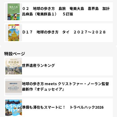
０２ 地球の歩き方 島旅 奄美大島 喜界島 加計
呂麻島（奄美群島１） ５訂版
Ｄ１７ 地球の歩き方 タイ ２０２７～２０２８
特設ページ
世界遺産ランキング
地球の歩き方 meets クリストファー・ノーラン監督
最新作『オデュッセイア』
準備も滞在もスマートに！ トラベルハック2026