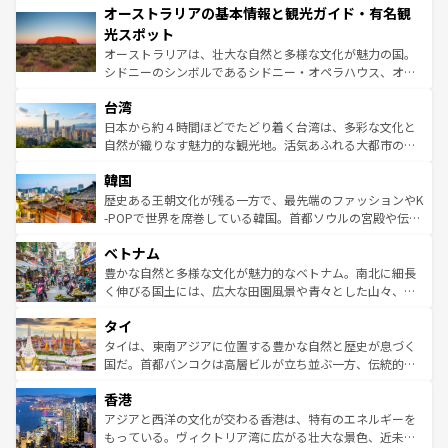
オーストラリアの基本情報と観光ガイド・有名観
部のニューオーリンズでは、音楽と美食が融合した独特の
ワイ島は見逃せない。また、定番の観光地といえばオアフ
文化が魅力。旅行者はアメリカの各地域で異なる魅力を楽
島だが、静かな自然を求めるならマウイ島やカウアイ島が
光スポット
しみながら、その多様性と豊かな歴史を感じることができ
おすすめ。エメラルドグリーンに輝く海をはじめ、豊かな
オーストラリアは、壮大な自然と多様な文化が魅力の国。
るだろう。車でのロードトリップや列車の旅も、アメリカ
文化や歴史が息づいている。「アロハスピリット」と呼ば
シドニーのシンボルであるシドニー・オペラハウス、オー
ならではの贅沢な旅のスタイルだ。 なお、新着のアメリカ
れるおもてなしの心で訪れる人々を迎えてくれるハワイの
ストラリア東海岸北部に広がる大サンゴ礁地帯グレートバ
情報は
コンテンツ一覧
を参照してほしい。
人々、おいしいローカルフードやハワイアンミュージッ
台湾
リアリーフや大陸中央部にそびえるウルル（エアーズロッ
ク、伝統的なフラダンスなど、すべてがハワイの魅力を彩
ク）、タスマニアの美しい原生林やケアンズの熱帯雨林な
日本から約４時間ほどでたどり着く台湾は、多彩な文化と
っている。訪れるたびに新しい発見と感動が待っているハ
ど、見どころがたくさん。また、カフェやワイン、オージ
自然が織りなす魅力的な観光地。活気あふれる大都市の台
ワイを、存分に味わってほしい。 なお、新着のハワイ情報
ービーフなどの食文化も豊かで、美味しいものであふれて
北やノスタルジックな町並みが人気な九份（ジォウフェ
は
コンテンツ一覧
を参照してほしい。
韓国
いる。アクティビティも充実しており、サーフィンやダイ
ン）、静ひつな山岳地帯である台湾東部など、都市の喧騒
ビング、ハイキングなど、アウトドア好きにはたまらな
と山間の静けさが共存しており、訪れる人に新しい発見と
歴史ある王朝文化が残る一方で、最先端のファッションやK
い。オーストラリアの多彩な魅力を存分に味わいつくそ
驚きをもたらしてくれる。また、奥深い台湾の食文化も魅
-POPで世界を席巻している韓国。首都ソウルの宮殿や伝統
う。 なお、新着のオーストラリア情報は
コンテンツ一覧
を
力で、夜市などの屋台グルメから高級料理、ヘルシーで美
家屋が並ぶエリアでは韓国の歴史と文化に浸ることがで
参照してほしい。
ベトナム
容にもいいと評判のスイーツなど、バラエティ豊かな料理
き、地方に足を延ばせば四季折々の自然美を楽しむことが
が味わえる。 なお、新着の台湾情報は
コンテンツ一覧
を参
できる。そして、キムチや焼肉、絶品のストリートフード
豊かな自然と多様な文化が魅力的なベトナム。南北に細長
照してほしい。
まで、さまざまな韓国料理が待っている。夜には、韓国な
く伸びる国土には、広大な田園風景や青々とした山々、世
らではのナイトライフも堪能できる。あたたかいホスピタ
界遺産に登録された壮大な自然景観が点在し、都市部では
タイ
リティに包まれながら、韓国の多彩な魅力を心ゆくまで味
急速な発展と共に伝統が息づく。ハノイの古い町並みやホ
わってみてほしい。 なお、新着の韓国情報は
コンテンツ一
ーチミン市のフランス統治時代の建物も、独特の雰囲気を
タイは、東南アジアに位置する豊かな自然と歴史が息づく
覧
を参照してほしい。
醸し出している。また、バラエティの豊かさとおいしさで
国だ。首都バンコクは高層ビルが立ち並ぶ一方、伝統的な
世界中の食通を魅了してやまないベトナム料理も魅力のひ
寺院や市場がいたるところに点在し、古きよき文化と現代
香港
とつ。フォーやバインミー、ベトナムコーヒーなどは、ぜ
の活気が交差している。北部ではチェンマイなどの山岳地
ひ現地で味わいたい。どの地域を訪れてもあたたかい人々
帯で自然と触れ合い、南部ではプーケットやクラビの美し
アジアと西洋の文化が交わる香港は、特有のエネルギーを
が旅行者を迎えてくれるので、きっと忘れられない旅にな
いビーチでリゾート気分を楽しむことができる。タイ料理
もっている。ヴィクトリア湾に広がる壮大な景色、近未来