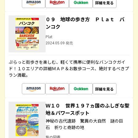
詳細を見る
０９ 地球の歩き方 Ｐｌａｔ バ
ンコク
Plat
2024.05.09 発売
ぷらっと街歩きを楽しむ、軽くて携帯に便利なバンコクガイ
ド！１０エリアの詳細ＭＡＰ＆お散歩コース、絶対するべきプ
ラン満載。
詳細を見る
Ｗ１０ 世界１９７ヵ国のふしぎな聖
地＆パワースポット
神秘の古代遺跡 驚異の大自然 謎の巨
石 祈りと奇跡の地
旅の図鑑