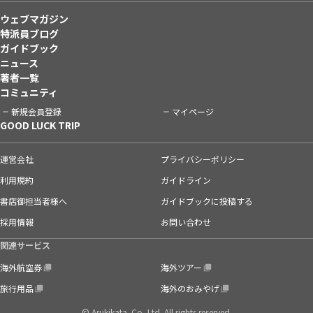
ウェブマガジン
特派員ブログ
ガイドブック
ニュース
著者一覧
コミュニティ
新規会員登録
マイページ
GOOD LUCK TRIP
運営会社
プライバシーポリシー
利用規約
ガイドライン
書店御担当者様へ
ガイドブックに投稿する
採用情報
お問い合わせ
関連サービス
海外航空券
海外ツアー
旅行用品
海外のおみやげ
© Arukikata. Co.,Ltd. All rights reserved.