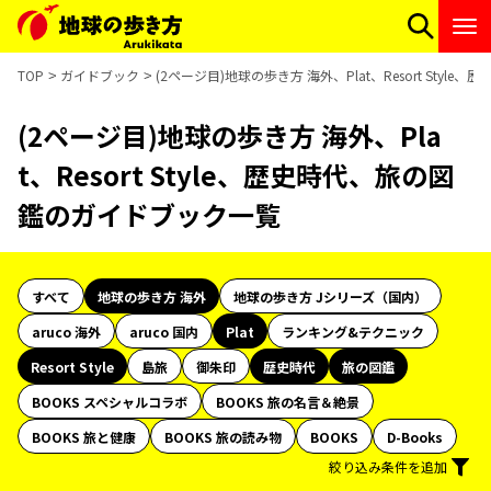
TOP
ガイドブック
(2ページ目)地球の歩き方 海外、Plat、Resort Sty
(2ページ目)地球の歩き方 海外、Pla
t、Resort Style、歴史時代、旅の図
鑑のガイドブック一覧
すべて
地球の歩き方 海外
地球の歩き方 Jシリーズ（国内）
aruco 海外
aruco 国内
Plat
ランキング&テクニック
Resort Style
島旅
御朱印
歴史時代
旅の図鑑
BOOKS スペシャルコラボ
BOOKS 旅の名言＆絶景
BOOKS 旅と健康
BOOKS 旅の読み物
BOOKS
D-Books
絞り込み条件を追加