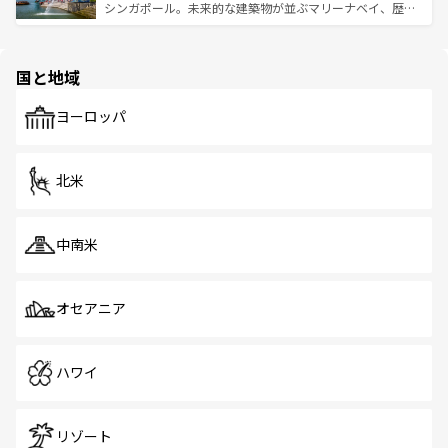
た文化、そして多様な観光資源が、訪れる旅人を魅了し続
うな絶景から文化的な体験まで、香港を存分に楽しみ尽く
シンガポール。未来的な建築物が並ぶマリーナベイ、歴史
ける。 なお、新着のタイ情報は
コンテンツ一覧
を参照して
そう。 なお、新着の香港情報は
コンテンツ一覧
を参照して
と伝統を感じられるエスニックタウン、多数の緑豊かな公
ほしい。
ほしい。
園や自然保護区など、自然が調和した近代的な景観と文化
の多様性あふれるカラフルな町は、どこを歩いても新しい
国と地域
発見がある。さらに、治安のよさや充実した公共交通機関
も、旅行者にとっては魅力的なポイント。グルメも豊富
で、ホーカーズは地元の風情を楽しめる外せないスポット
ヨーロッパ
だ。訪れる人を飽きさせないシンガポールで、多様な魅力
を体感しよう。 なお、新着のシンガポール情報は
コンテン
ツ一覧
を参照してほしい。
北米
中南米
オセアニア
ハワイ
リゾート