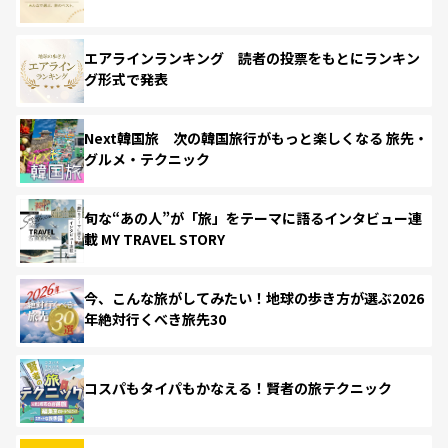
エアラインランキング 読者の投票をもとにランキン
グ形式で発表
Next韓国旅 次の韓国旅行がもっと楽しくなる 旅先・
グルメ・テクニック
旬な“あの人”が「旅」をテーマに語るインタビュー連
載 MY TRAVEL STORY
今、こんな旅がしてみたい！地球の歩き方が選ぶ2026
年絶対行くべき旅先30
コスパもタイパもかなえる！賢者の旅テクニック