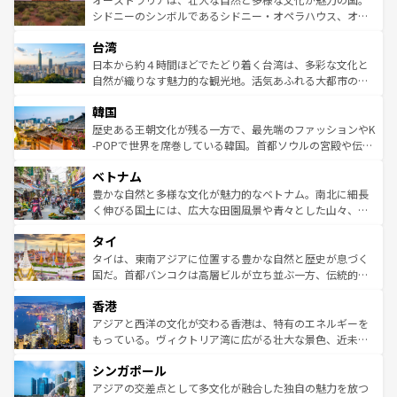
しみながら、その多様性と豊かな歴史を感じることができ
おすすめ。エメラルドグリーンに輝く海をはじめ、豊かな
シドニーのシンボルであるシドニー・オペラハウス、オー
るだろう。車でのロードトリップや列車の旅も、アメリカ
文化や歴史が息づいている。「アロハスピリット」と呼ば
ストラリア東海岸北部に広がる大サンゴ礁地帯グレートバ
ならではの贅沢な旅のスタイルだ。 なお、新着のアメリカ
台湾
れるおもてなしの心で訪れる人々を迎えてくれるハワイの
リアリーフや大陸中央部にそびえるウルル（エアーズロッ
情報は
コンテンツ一覧
を参照してほしい。
人々、おいしいローカルフードやハワイアンミュージッ
ク）、タスマニアの美しい原生林やケアンズの熱帯雨林な
日本から約４時間ほどでたどり着く台湾は、多彩な文化と
ク、伝統的なフラダンスなど、すべてがハワイの魅力を彩
ど、見どころがたくさん。また、カフェやワイン、オージ
自然が織りなす魅力的な観光地。活気あふれる大都市の台
っている。訪れるたびに新しい発見と感動が待っているハ
ービーフなどの食文化も豊かで、美味しいものであふれて
北やノスタルジックな町並みが人気な九份（ジォウフェ
ワイを、存分に味わってほしい。 なお、新着のハワイ情報
韓国
いる。アクティビティも充実しており、サーフィンやダイ
ン）、静ひつな山岳地帯である台湾東部など、都市の喧騒
は
コンテンツ一覧
を参照してほしい。
ビング、ハイキングなど、アウトドア好きにはたまらな
と山間の静けさが共存しており、訪れる人に新しい発見と
歴史ある王朝文化が残る一方で、最先端のファッションやK
い。オーストラリアの多彩な魅力を存分に味わいつくそ
驚きをもたらしてくれる。また、奥深い台湾の食文化も魅
-POPで世界を席巻している韓国。首都ソウルの宮殿や伝統
う。 なお、新着のオーストラリア情報は
コンテンツ一覧
を
力で、夜市などの屋台グルメから高級料理、ヘルシーで美
家屋が並ぶエリアでは韓国の歴史と文化に浸ることがで
参照してほしい。
ベトナム
容にもいいと評判のスイーツなど、バラエティ豊かな料理
き、地方に足を延ばせば四季折々の自然美を楽しむことが
が味わえる。 なお、新着の台湾情報は
コンテンツ一覧
を参
できる。そして、キムチや焼肉、絶品のストリートフード
豊かな自然と多様な文化が魅力的なベトナム。南北に細長
照してほしい。
まで、さまざまな韓国料理が待っている。夜には、韓国な
く伸びる国土には、広大な田園風景や青々とした山々、世
らではのナイトライフも堪能できる。あたたかいホスピタ
界遺産に登録された壮大な自然景観が点在し、都市部では
タイ
リティに包まれながら、韓国の多彩な魅力を心ゆくまで味
急速な発展と共に伝統が息づく。ハノイの古い町並みやホ
わってみてほしい。 なお、新着の韓国情報は
コンテンツ一
ーチミン市のフランス統治時代の建物も、独特の雰囲気を
タイは、東南アジアに位置する豊かな自然と歴史が息づく
覧
を参照してほしい。
醸し出している。また、バラエティの豊かさとおいしさで
国だ。首都バンコクは高層ビルが立ち並ぶ一方、伝統的な
世界中の食通を魅了してやまないベトナム料理も魅力のひ
寺院や市場がいたるところに点在し、古きよき文化と現代
香港
とつ。フォーやバインミー、ベトナムコーヒーなどは、ぜ
の活気が交差している。北部ではチェンマイなどの山岳地
ひ現地で味わいたい。どの地域を訪れてもあたたかい人々
帯で自然と触れ合い、南部ではプーケットやクラビの美し
アジアと西洋の文化が交わる香港は、特有のエネルギーを
が旅行者を迎えてくれるので、きっと忘れられない旅にな
いビーチでリゾート気分を楽しむことができる。タイ料理
もっている。ヴィクトリア湾に広がる壮大な景色、近未来
るはずだ。 なお、新着のベトナム情報は
コンテンツ一覧
を
は世界的に有名で、屋台から高級レストランまで味覚を刺
的なアートスポット、そして歴史と現代が融合した町並
参照してほしい。
シンガポール
激する。気候は一年中温暖で、どの季節にも異なる楽しみ
み、どこを訪れても感動するはず。観光スポットが密集し
が待っている。親しみやすいタイの人々、仏教を中心とし
ており、効率よく見どころを回れるのも魅力。息をのむよ
アジアの交差点として多文化が融合した独自の魅力を放つ