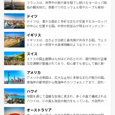
なお、新着のイタリア情報は
コンテンツ一覧
を参照してほ
れる闘牛、そして美味しいタパスが生活の一部となってい
フランスは、世界中の旅行者を魅了し続けるヨーロッパ屈
しい。
る。首都マドリードの洗練された雰囲気や、バルセロナの
指の観光地だ。首都パリのエッフェル塔やルーブル美術館
アートに溢れた街角から、地方では古代ローマ遺跡や中世
といった象徴的なスポットから、田舎町の古風な美しさま
ドイツ
の城塞都市、穏やかなビーチリゾートまで多彩な表情を見
で、幅広い魅力が詰まっている。華麗な宮殿、歴史的な大
せる。地方によって風土や気候が異なるスペインはその個
聖堂、美しいビーチ、そして豊かな自然が、訪れる者を心
ドイツは、豊かな歴史と多彩な文化が交差するヨーロッパ
性で訪れる人を魅了する。 なお、新着のスペイン情報は
コ
から魅了する。また、フランスは美食の国としても知ら
の中心に位置する国。中世の街並みが残るロマンチック街
ンテンツ一覧
を参照してほしい。
れ、フランス料理はユネスコ無形文化遺産にも登録されて
道から、未来を先取りするようなモダンな都市まで多様な
イギリス
いる。シャンパンの発祥地であるランス、プロヴァンスの
顔を持つこの国は、どこを歩いても飽きることがない。ベ
香り高いラベンダー畑など、多彩な楽しみ方が可能だ。さ
ルリンの文化的活気、バイエルン州のアルプスの絶景、そ
イギリスは、古きよき伝統と最先端が共存する国。ウェス
らに、パリ以外の地域にも魅力が溢れており、どの街角に
してライン川沿いのワイン畑といった風景は必見。ビール
トミンスター寺院や大英博物館のようなランドマーク、歴
も豊かな歴史と文化が息づいている。パリ以外の個性あふ
とソーセージを味わいながら地元の人と過ごす楽しい時間
史ある大学都市、美しい丘陵地帯や牧歌的な風景など、エ
れる地方に足を運ぶとそれぞれで全く異なる文化を体験で
スイス
は、お酒好きな人にはぜひ体験してほしい。 なお、新着の
リアごとに異なる魅力がある。また、優雅なアフタヌーン
きるだろう。 なお、新着のフランス情報は
コンテンツ一覧
ドイツ情報は
コンテンツ一覧
を参照してほしい。
ティー、ビール好きにはたまらない英国パブ、サッカー観
スイスの国土面積は九州ほどの広さだが、運行時刻が正確
を参照してほしい。
戦など、本場だからこそできる体験も豊富。イギリスを旅
な交通網が整備されており、初心者でも安心して個人旅行
して楽しみつくそう。 なお、新着のイギリス情報は
コンテ
を楽しめる。日本同様に時刻表どおりの旅が可能だ。中世
アメリカ
ンツ一覧
を参照してほしい。
の建物がそのまま残る町や、スイスならではのユニークな
博物館もあり、アルプス観光だけでなく町歩きも満喫する
アメリカ合衆国は、広大な土地と多様な文化が魅力の国。
ことができる。国民の所得が高いため物価も高いが、旅行
東海岸の都市部から西海岸のカリフォルニアまで、訪れる
者向けの交通パス提供のサービスもあり、うまく活用すれ
場所ごとに異なる風景と体験が待っている。ニューヨーク
ハワイ
ば市内交通費無料で観光を楽しむこともできる。 なお、新
のような巨大都市は、観光、ショッピング、エンターテイ
着のスイス情報は
コンテンツ一覧
を参照してほしい。
ンメントが詰まった刺激的なスポットだ。一方、アメリカ
年間を通じて温暖な気候に恵まれ、多くの島で構成される
西部には大自然が広がり、グランドキャニオンやイエロー
ハワイは、どの島も独自の魅力をもっている。大自然の神
ストーン国立公園といった絶景が堪能できる。さらに、南
秘を感じたいなら、火山が生み出した壮大な景観を誇るハ
オーストラリア
部のニューオーリンズでは、音楽と美食が融合した独特の
ワイ島は見逃せない。また、定番の観光地といえばオアフ
文化が魅力。旅行者はアメリカの各地域で異なる魅力を楽
島だが、静かな自然を求めるならマウイ島やカウアイ島が
オーストラリアは、壮大な自然と多様な文化が魅力の国。