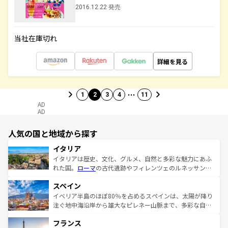
2016.12.22 発売
当社在庫切れ
詳細を見る
…
1
2
3
4
11
AD
AD
人気の国と地域から探す
イタリア
イタリアは歴史、文化、グルメ、自然と多彩な魅力にあふ
れた国。
ローマ
の古代遺跡やフィレンツェのルネッサンス
美術、ヴェネツィアの運河など、歴史あるスポットはもち
スペイン
ろん、トスカーナの美しい田園風景やアマルフィ海岸の絶
景など、自然景観も見逃せない。観光の合間には、本場の
イベリア半島のほぼ80％を占めるスペインは、太陽が降り
ピザやパスタなど、絶品のイタリア料理を堪能することも
注ぐ地中海沿岸から雄大なピレネー山脈まで、多彩な自然
できる。朝目覚めてから夜眠るまで、すべての瞬間を楽し
と文化が詰まったヨーロッパ屈指の旅行先だ。多様な地域
フランス
ませてくれるイタリアで、忘れられない旅をしてみよう！
文化が根付くこの国では、情熱的なフラメンコ、熱気あふ