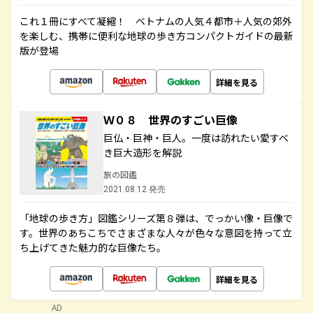
これ１冊にすべて凝縮！ ベトナムの人気４都市＋人気の郊外
を楽しむ、携帯に便利な地球の歩き方コンパクトガイドの最新
版が登場
詳細を見る
Ｗ０８ 世界のすごい巨像
巨仏・巨神・巨人。一度は訪れたい愛すべ
き巨大造形を解説
旅の図鑑
2021.08.12 発売
「地球の歩き方」図鑑シリーズ第８弾は、でっかい像・巨像で
す。世界のあちこちでさまざまな人々が色々な意図を持って立
ち上げてきた魅力的な巨像たち。
詳細を見る
AD