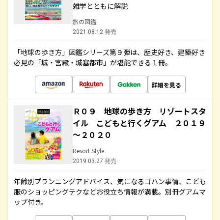
雑学とともに解説
旅の図鑑
2021.08.12 発売
「地球の歩き方」図鑑シリーズ第９弾は、歴史好き、建築好き
必見の「城・宮殿・城塞都市」が堪能できる１冊。
詳細を見る
Ｒ０９ 地球の歩き方 リゾートスタ
イル こどもと行くグアム ２０１９
～２０２０
Resort Style
2019.03.27 発売
年齢別プランニングアドバイス、気になるゴハン事情、こども
服のショッピングテクなどお役立ち情報が満載。別冊グアムマ
ップ付き。