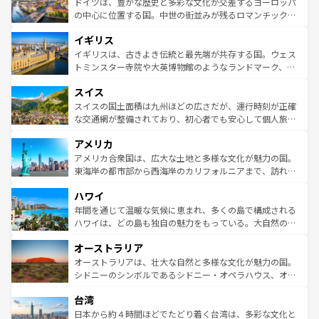
聖堂、美しいビーチ、そして豊かな自然が、訪れる者を心
ドイツは、豊かな歴史と多彩な文化が交差するヨーロッパ
ンテンツ一覧
を参照してほしい。
から魅了する。また、フランスは美食の国としても知ら
の中心に位置する国。中世の街並みが残るロマンチック街
れ、フランス料理はユネスコ無形文化遺産にも登録されて
道から、未来を先取りするようなモダンな都市まで多様な
イギリス
いる。シャンパンの発祥地であるランス、プロヴァンスの
顔を持つこの国は、どこを歩いても飽きることがない。ベ
香り高いラベンダー畑など、多彩な楽しみ方が可能だ。さ
ルリンの文化的活気、バイエルン州のアルプスの絶景、そ
イギリスは、古きよき伝統と最先端が共存する国。ウェス
らに、パリ以外の地域にも魅力が溢れており、どの街角に
してライン川沿いのワイン畑といった風景は必見。ビール
トミンスター寺院や大英博物館のようなランドマーク、歴
も豊かな歴史と文化が息づいている。パリ以外の個性あふ
とソーセージを味わいながら地元の人と過ごす楽しい時間
史ある大学都市、美しい丘陵地帯や牧歌的な風景など、エ
れる地方に足を運ぶとそれぞれで全く異なる文化を体験で
スイス
は、お酒好きな人にはぜひ体験してほしい。 なお、新着の
リアごとに異なる魅力がある。また、優雅なアフタヌーン
きるだろう。 なお、新着のフランス情報は
コンテンツ一覧
ドイツ情報は
コンテンツ一覧
を参照してほしい。
ティー、ビール好きにはたまらない英国パブ、サッカー観
スイスの国土面積は九州ほどの広さだが、運行時刻が正確
を参照してほしい。
戦など、本場だからこそできる体験も豊富。イギリスを旅
な交通網が整備されており、初心者でも安心して個人旅行
して楽しみつくそう。 なお、新着のイギリス情報は
コンテ
を楽しめる。日本同様に時刻表どおりの旅が可能だ。中世
アメリカ
ンツ一覧
を参照してほしい。
の建物がそのまま残る町や、スイスならではのユニークな
博物館もあり、アルプス観光だけでなく町歩きも満喫する
アメリカ合衆国は、広大な土地と多様な文化が魅力の国。
ことができる。国民の所得が高いため物価も高いが、旅行
東海岸の都市部から西海岸のカリフォルニアまで、訪れる
者向けの交通パス提供のサービスもあり、うまく活用すれ
場所ごとに異なる風景と体験が待っている。ニューヨーク
ハワイ
ば市内交通費無料で観光を楽しむこともできる。 なお、新
のような巨大都市は、観光、ショッピング、エンターテイ
着のスイス情報は
コンテンツ一覧
を参照してほしい。
ンメントが詰まった刺激的なスポットだ。一方、アメリカ
年間を通じて温暖な気候に恵まれ、多くの島で構成される
西部には大自然が広がり、グランドキャニオンやイエロー
ハワイは、どの島も独自の魅力をもっている。大自然の神
ストーン国立公園といった絶景が堪能できる。さらに、南
秘を感じたいなら、火山が生み出した壮大な景観を誇るハ
オーストラリア
部のニューオーリンズでは、音楽と美食が融合した独特の
ワイ島は見逃せない。また、定番の観光地といえばオアフ
文化が魅力。旅行者はアメリカの各地域で異なる魅力を楽
島だが、静かな自然を求めるならマウイ島やカウアイ島が
オーストラリアは、壮大な自然と多様な文化が魅力の国。
しみながら、その多様性と豊かな歴史を感じることができ
おすすめ。エメラルドグリーンに輝く海をはじめ、豊かな
シドニーのシンボルであるシドニー・オペラハウス、オー
るだろう。車でのロードトリップや列車の旅も、アメリカ
文化や歴史が息づいている。「アロハスピリット」と呼ば
ストラリア東海岸北部に広がる大サンゴ礁地帯グレートバ
ならではの贅沢な旅のスタイルだ。 なお、新着のアメリカ
台湾
れるおもてなしの心で訪れる人々を迎えてくれるハワイの
リアリーフや大陸中央部にそびえるウルル（エアーズロッ
情報は
コンテンツ一覧
を参照してほしい。
人々、おいしいローカルフードやハワイアンミュージッ
ク）、タスマニアの美しい原生林やケアンズの熱帯雨林な
日本から約４時間ほどでたどり着く台湾は、多彩な文化と