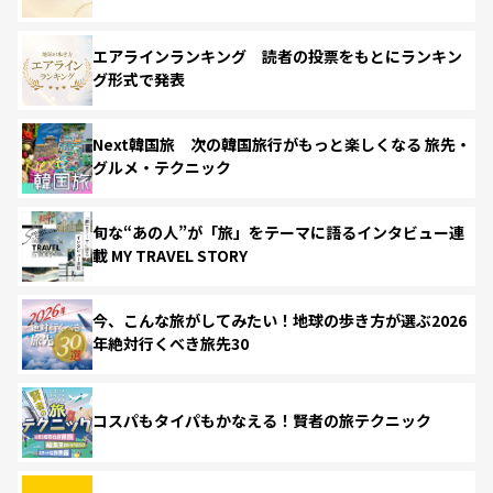
エアラインランキング 読者の投票をもとにランキン
グ形式で発表
Next韓国旅 次の韓国旅行がもっと楽しくなる 旅先・
グルメ・テクニック
旬な“あの人”が「旅」をテーマに語るインタビュー連
載 MY TRAVEL STORY
今、こんな旅がしてみたい！地球の歩き方が選ぶ2026
年絶対行くべき旅先30
コスパもタイパもかなえる！賢者の旅テクニック