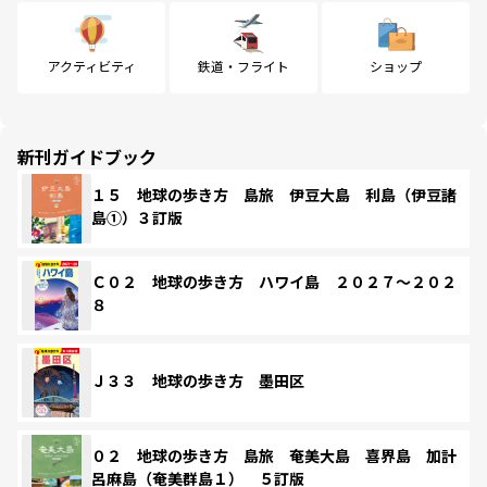
アクティビティ
鉄道・フライト
ショップ
新刊ガイドブック
１５ 地球の歩き方 島旅 伊豆大島 利島（伊豆諸
島①）３訂版
Ｃ０２ 地球の歩き方 ハワイ島 ２０２７～２０２
８
Ｊ３３ 地球の歩き方 墨田区
０２ 地球の歩き方 島旅 奄美大島 喜界島 加計
呂麻島（奄美群島１） ５訂版