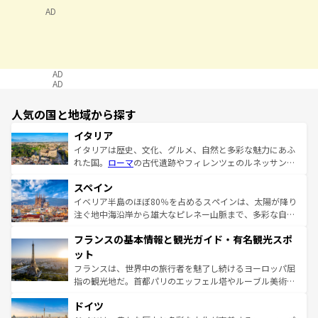
AD
AD
AD
人気の国と地域から探す
イタリア
イタリアは歴史、文化、グルメ、自然と多彩な魅力にあふ
れた国。
ローマ
の古代遺跡やフィレンツェのルネッサンス
美術、ヴェネツィアの運河など、歴史あるスポットはもち
スペイン
ろん、トスカーナの美しい田園風景やアマルフィ海岸の絶
景など、自然景観も見逃せない。観光の合間には、本場の
イベリア半島のほぼ80％を占めるスペインは、太陽が降り
ピザやパスタなど、絶品のイタリア料理を堪能することも
注ぐ地中海沿岸から雄大なピレネー山脈まで、多彩な自然
できる。朝目覚めてから夜眠るまで、すべての瞬間を楽し
と文化が詰まったヨーロッパ屈指の旅行先だ。多様な地域
フランスの基本情報と観光ガイド・有名観光スポ
ませてくれるイタリアで、忘れられない旅をしてみよう！
文化が根付くこの国では、情熱的なフラメンコ、熱気あふ
なお、新着のイタリア情報は
コンテンツ一覧
を参照してほ
れる闘牛、そして美味しいタパスが生活の一部となってい
ット
しい。
る。首都マドリードの洗練された雰囲気や、バルセロナの
フランスは、世界中の旅行者を魅了し続けるヨーロッパ屈
アートに溢れた街角から、地方では古代ローマ遺跡や中世
指の観光地だ。首都パリのエッフェル塔やルーブル美術館
の城塞都市、穏やかなビーチリゾートまで多彩な表情を見
といった象徴的なスポットから、田舎町の古風な美しさま
せる。地方によって風土や気候が異なるスペインはその個
ドイツ
で、幅広い魅力が詰まっている。華麗な宮殿、歴史的な大
性で訪れる人を魅了する。 なお、新着のスペイン情報は
コ