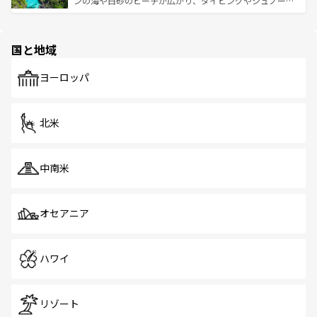
ンの海や白砂のビーチが広がり、ダイビングやシュノーケ
も、旅行者にとっては魅力的なポイント。グルメも豊富
リングで海中世界を楽しむことができるのが魅力。また、
で、ホーカーズは地元の風情を楽しめる外せないスポット
さまざまな国の影響を受けた歴史があり、その名残が歴史
だ。訪れる人を飽きさせないシンガポールで、多様な魅力
的な町並みや食文化に残されている。観光スポットだけで
国と地域
を体感しよう。 なお、新着のシンガポール情報は
コンテン
なく、フィリピン料理も魅力のひとつ。レチョン・バボイ
ツ一覧
を参照してほしい。
やシニガンといったローカルフードは、フィリピンならで
はの味わい。豊富なトロピカルフルーツやドリンクもぜひ
ヨーロッパ
試してほしい。 なお、新着のフィリピン情報は
コンテンツ
一覧
を参照してほしい。
北米
中南米
オセアニア
ハワイ
リゾート