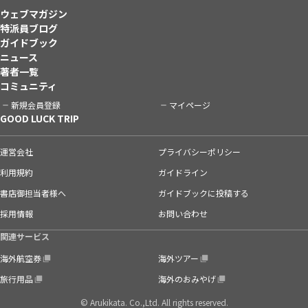
ウェブマガジン
特派員ブログ
ガイドブック
ニュース
著者一覧
コミュニティ
新規会員登録
マイページ
GOOD LUCK TRIP
運営会社
プライバシーポリシー
利用規約
ガイドライン
書店御担当者様へ
ガイドブックに投稿する
採用情報
お問い合わせ
関連サービス
海外航空券
海外ツアー
旅行用品
海外のおみやげ
© Arukikata. Co.,Ltd. All rights reserved.