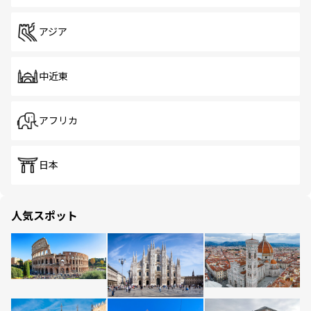
アジア
中近東
アフリカ
日本
人気スポット