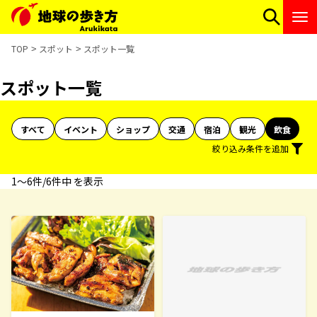
TOP
スポット
スポット一覧
スポット一覧
すべて
イベント
ショップ
交通
宿泊
観光
飲食
絞り込み条件を追加
1〜6件/6件中 を表示