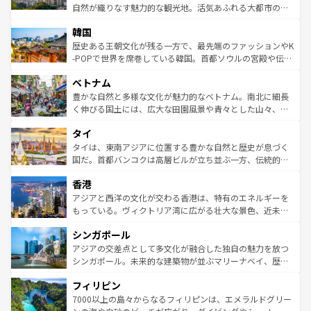
ク、伝統的なフラダンスなど、すべてがハワイの魅力を彩
ど、見どころがたくさん。また、カフェやワイン、オージ
自然が織りなす魅力的な観光地。活気あふれる大都市の台
っている。訪れるたびに新しい発見と感動が待っているハ
ービーフなどの食文化も豊かで、美味しいものであふれて
北やノスタルジックな町並みが人気な九份（ジォウフェ
ワイを、存分に味わってほしい。 なお、新着のハワイ情報
韓国
いる。アクティビティも充実しており、サーフィンやダイ
ン）、静ひつな山岳地帯である台湾東部など、都市の喧騒
は
コンテンツ一覧
を参照してほしい。
ビング、ハイキングなど、アウトドア好きにはたまらな
と山間の静けさが共存しており、訪れる人に新しい発見と
歴史ある王朝文化が残る一方で、最先端のファッションやK
い。オーストラリアの多彩な魅力を存分に味わいつくそ
驚きをもたらしてくれる。また、奥深い台湾の食文化も魅
-POPで世界を席巻している韓国。首都ソウルの宮殿や伝統
う。 なお、新着のオーストラリア情報は
コンテンツ一覧
を
力で、夜市などの屋台グルメから高級料理、ヘルシーで美
家屋が並ぶエリアでは韓国の歴史と文化に浸ることがで
参照してほしい。
ベトナム
容にもいいと評判のスイーツなど、バラエティ豊かな料理
き、地方に足を延ばせば四季折々の自然美を楽しむことが
が味わえる。 なお、新着の台湾情報は
コンテンツ一覧
を参
できる。そして、キムチや焼肉、絶品のストリートフード
豊かな自然と多様な文化が魅力的なベトナム。南北に細長
照してほしい。
まで、さまざまな韓国料理が待っている。夜には、韓国な
く伸びる国土には、広大な田園風景や青々とした山々、世
らではのナイトライフも堪能できる。あたたかいホスピタ
界遺産に登録された壮大な自然景観が点在し、都市部では
タイ
リティに包まれながら、韓国の多彩な魅力を心ゆくまで味
急速な発展と共に伝統が息づく。ハノイの古い町並みやホ
わってみてほしい。 なお、新着の韓国情報は
コンテンツ一
ーチミン市のフランス統治時代の建物も、独特の雰囲気を
タイは、東南アジアに位置する豊かな自然と歴史が息づく
覧
を参照してほしい。
醸し出している。また、バラエティの豊かさとおいしさで
国だ。首都バンコクは高層ビルが立ち並ぶ一方、伝統的な
世界中の食通を魅了してやまないベトナム料理も魅力のひ
寺院や市場がいたるところに点在し、古きよき文化と現代
香港
とつ。フォーやバインミー、ベトナムコーヒーなどは、ぜ
の活気が交差している。北部ではチェンマイなどの山岳地
ひ現地で味わいたい。どの地域を訪れてもあたたかい人々
帯で自然と触れ合い、南部ではプーケットやクラビの美し
アジアと西洋の文化が交わる香港は、特有のエネルギーを
が旅行者を迎えてくれるので、きっと忘れられない旅にな
いビーチでリゾート気分を楽しむことができる。タイ料理
もっている。ヴィクトリア湾に広がる壮大な景色、近未来
るはずだ。 なお、新着のベトナム情報は
コンテンツ一覧
を
は世界的に有名で、屋台から高級レストランまで味覚を刺
的なアートスポット、そして歴史と現代が融合した町並
参照してほしい。
シンガポール
激する。気候は一年中温暖で、どの季節にも異なる楽しみ
み、どこを訪れても感動するはず。観光スポットが密集し
が待っている。親しみやすいタイの人々、仏教を中心とし
ており、効率よく見どころを回れるのも魅力。息をのむよ
アジアの交差点として多文化が融合した独自の魅力を放つ
た文化、そして多様な観光資源が、訪れる旅人を魅了し続
うな絶景から文化的な体験まで、香港を存分に楽しみ尽く
シンガポール。未来的な建築物が並ぶマリーナベイ、歴史
ける。 なお、新着のタイ情報は
コンテンツ一覧
を参照して
そう。 なお、新着の香港情報は
コンテンツ一覧
を参照して
と伝統を感じられるエスニックタウン、多数の緑豊かな公
ほしい。
フィリピン
ほしい。
園や自然保護区など、自然が調和した近代的な景観と文化
の多様性あふれるカラフルな町は、どこを歩いても新しい
7000以上の島々からなるフィリピンは、エメラルドグリー
発見がある。さらに、治安のよさや充実した公共交通機関