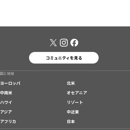
コミュニティを見る
国と地域
ヨーロッパ
北米
中南米
オセアニア
ハワイ
リゾート
アジア
中近東
アフリカ
日本