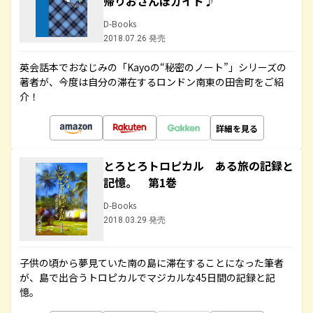
帰りおさんぽガイド♪
D-Books
2018.07.26 発売
英会話本でおなじみの「Kayoの“秘密のノート”」シリーズの
著者が、今度は自分の滞在するロンドン南東の田舎町をご紹
介！
詳細を見る
とろとろトロピカル ある旅の記録と
記憶。 第1巻
D-Books
2018.03.29 発売
子供の頃から夢見ていた南の島に滞在することになった筆者
が、島で出合うトロピカルでマジカルな45日間の記録と記
憶。