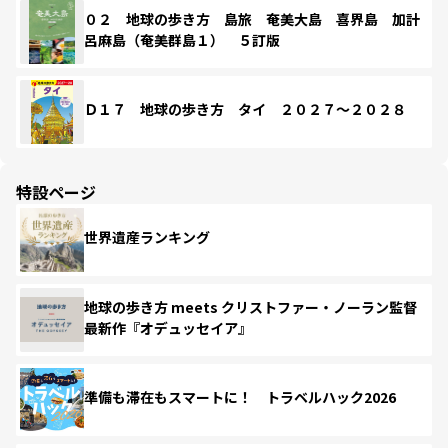
０２ 地球の歩き方 島旅 奄美大島 喜界島 加計
呂麻島（奄美群島１） ５訂版
Ｄ１７ 地球の歩き方 タイ ２０２７～２０２８
特設ページ
世界遺産ランキング
地球の歩き方 meets クリストファー・ノーラン監督
最新作『オデュッセイア』
準備も滞在もスマートに！ トラベルハック2026