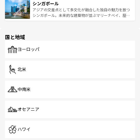
参照してほしい。
シンガポール
激する。気候は一年中温暖で、どの季節にも異なる楽しみ
み、どこを訪れても感動するはず。観光スポットが密集し
が待っている。親しみやすいタイの人々、仏教を中心とし
ており、効率よく見どころを回れるのも魅力。息をのむよ
アジアの交差点として多文化が融合した独自の魅力を放つ
た文化、そして多様な観光資源が、訪れる旅人を魅了し続
うな絶景から文化的な体験まで、香港を存分に楽しみ尽く
シンガポール。未来的な建築物が並ぶマリーナベイ、歴史
ける。 なお、新着のタイ情報は
コンテンツ一覧
を参照して
そう。 なお、新着の香港情報は
コンテンツ一覧
を参照して
と伝統を感じられるエスニックタウン、多数の緑豊かな公
ほしい。
ほしい。
園や自然保護区など、自然が調和した近代的な景観と文化
の多様性あふれるカラフルな町は、どこを歩いても新しい
国と地域
発見がある。さらに、治安のよさや充実した公共交通機関
も、旅行者にとっては魅力的なポイント。グルメも豊富
で、ホーカーズは地元の風情を楽しめる外せないスポット
ヨーロッパ
だ。訪れる人を飽きさせないシンガポールで、多様な魅力
を体感しよう。 なお、新着のシンガポール情報は
コンテン
ツ一覧
を参照してほしい。
北米
中南米
オセアニア
ハワイ