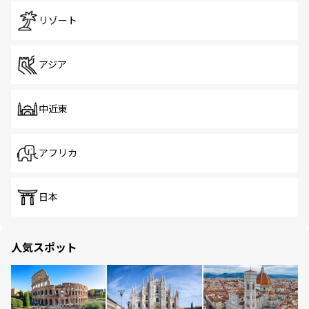
リゾート
アジア
中近東
アフリカ
日本
人気スポット