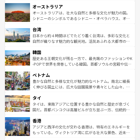
ストーン国立公園といった絶景が堪能できる。さらに、南
秘を感じたいなら、火山が生み出した壮大な景観を誇るハ
オーストラリア
部のニューオーリンズでは、音楽と美食が融合した独特の
ワイ島は見逃せない。また、定番の観光地といえばオアフ
文化が魅力。旅行者はアメリカの各地域で異なる魅力を楽
島だが、静かな自然を求めるならマウイ島やカウアイ島が
オーストラリアは、壮大な自然と多様な文化が魅力の国。
しみながら、その多様性と豊かな歴史を感じることができ
おすすめ。エメラルドグリーンに輝く海をはじめ、豊かな
シドニーのシンボルであるシドニー・オペラハウス、オー
るだろう。車でのロードトリップや列車の旅も、アメリカ
文化や歴史が息づいている。「アロハスピリット」と呼ば
ストラリア東海岸北部に広がる大サンゴ礁地帯グレートバ
ならではの贅沢な旅のスタイルだ。 なお、新着のアメリカ
台湾
れるおもてなしの心で訪れる人々を迎えてくれるハワイの
リアリーフや大陸中央部にそびえるウルル（エアーズロッ
情報は
コンテンツ一覧
を参照してほしい。
人々、おいしいローカルフードやハワイアンミュージッ
ク）、タスマニアの美しい原生林やケアンズの熱帯雨林な
日本から約４時間ほどでたどり着く台湾は、多彩な文化と
ク、伝統的なフラダンスなど、すべてがハワイの魅力を彩
ど、見どころがたくさん。また、カフェやワイン、オージ
自然が織りなす魅力的な観光地。活気あふれる大都市の台
っている。訪れるたびに新しい発見と感動が待っているハ
ービーフなどの食文化も豊かで、美味しいものであふれて
北やノスタルジックな町並みが人気な九份（ジォウフェ
ワイを、存分に味わってほしい。 なお、新着のハワイ情報
韓国
いる。アクティビティも充実しており、サーフィンやダイ
ン）、静ひつな山岳地帯である台湾東部など、都市の喧騒
は
コンテンツ一覧
を参照してほしい。
ビング、ハイキングなど、アウトドア好きにはたまらな
と山間の静けさが共存しており、訪れる人に新しい発見と
歴史ある王朝文化が残る一方で、最先端のファッションやK
い。オーストラリアの多彩な魅力を存分に味わいつくそ
驚きをもたらしてくれる。また、奥深い台湾の食文化も魅
-POPで世界を席巻している韓国。首都ソウルの宮殿や伝統
う。 なお、新着のオーストラリア情報は
コンテンツ一覧
を
力で、夜市などの屋台グルメから高級料理、ヘルシーで美
家屋が並ぶエリアでは韓国の歴史と文化に浸ることがで
参照してほしい。
ベトナム
容にもいいと評判のスイーツなど、バラエティ豊かな料理
き、地方に足を延ばせば四季折々の自然美を楽しむことが
が味わえる。 なお、新着の台湾情報は
コンテンツ一覧
を参
できる。そして、キムチや焼肉、絶品のストリートフード
豊かな自然と多様な文化が魅力的なベトナム。南北に細長
照してほしい。
まで、さまざまな韓国料理が待っている。夜には、韓国な
く伸びる国土には、広大な田園風景や青々とした山々、世
らではのナイトライフも堪能できる。あたたかいホスピタ
界遺産に登録された壮大な自然景観が点在し、都市部では
タイ
リティに包まれながら、韓国の多彩な魅力を心ゆくまで味
急速な発展と共に伝統が息づく。ハノイの古い町並みやホ
わってみてほしい。 なお、新着の韓国情報は
コンテンツ一
ーチミン市のフランス統治時代の建物も、独特の雰囲気を
タイは、東南アジアに位置する豊かな自然と歴史が息づく
覧
を参照してほしい。
醸し出している。また、バラエティの豊かさとおいしさで
国だ。首都バンコクは高層ビルが立ち並ぶ一方、伝統的な
世界中の食通を魅了してやまないベトナム料理も魅力のひ
寺院や市場がいたるところに点在し、古きよき文化と現代
香港
とつ。フォーやバインミー、ベトナムコーヒーなどは、ぜ
の活気が交差している。北部ではチェンマイなどの山岳地
ひ現地で味わいたい。どの地域を訪れてもあたたかい人々
帯で自然と触れ合い、南部ではプーケットやクラビの美し
アジアと西洋の文化が交わる香港は、特有のエネルギーを
が旅行者を迎えてくれるので、きっと忘れられない旅にな
いビーチでリゾート気分を楽しむことができる。タイ料理
もっている。ヴィクトリア湾に広がる壮大な景色、近未来
るはずだ。 なお、新着のベトナム情報は
コンテンツ一覧
を
は世界的に有名で、屋台から高級レストランまで味覚を刺
的なアートスポット、そして歴史と現代が融合した町並