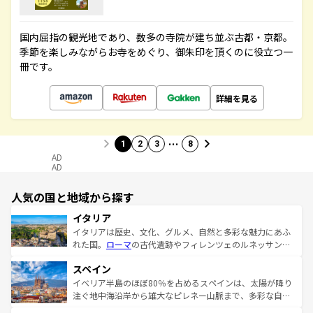
国内屈指の観光地であり、数多の寺院が建ち並ぶ古都・京都。
季節を楽しみながらお寺をめぐり、御朱印を頂くのに役立つ一
冊です。
詳細を見る
…
1
2
3
8
AD
AD
人気の国と地域から探す
イタリア
イタリアは歴史、文化、グルメ、自然と多彩な魅力にあふ
れた国。
ローマ
の古代遺跡やフィレンツェのルネッサンス
美術、ヴェネツィアの運河など、歴史あるスポットはもち
スペイン
ろん、トスカーナの美しい田園風景やアマルフィ海岸の絶
景など、自然景観も見逃せない。観光の合間には、本場の
イベリア半島のほぼ80％を占めるスペインは、太陽が降り
ピザやパスタなど、絶品のイタリア料理を堪能することも
注ぐ地中海沿岸から雄大なピレネー山脈まで、多彩な自然
できる。朝目覚めてから夜眠るまで、すべての瞬間を楽し
と文化が詰まったヨーロッパ屈指の旅行先だ。多様な地域