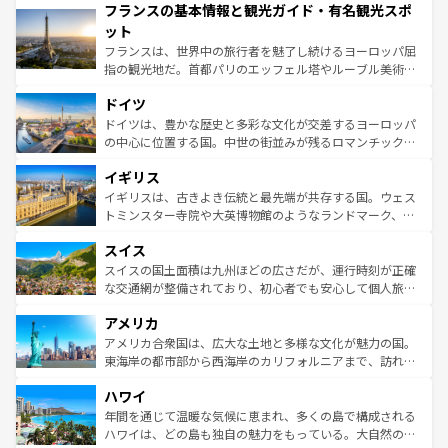
フランスの基本情報と観光ガイド・有名観光スポ
ませてくれるイタリアで、忘れられない旅をしてみよう！
文化が根付くこの国では、情熱的なフラメンコ、熱気あふ
なお、新着のイタリア情報は
コンテンツ一覧
を参照してほ
れる闘牛、そして美味しいタパスが生活の一部となってい
ット
しい。
る。首都マドリードの洗練された雰囲気や、バルセロナの
フランスは、世界中の旅行者を魅了し続けるヨーロッパ屈
アートに溢れた街角から、地方では古代ローマ遺跡や中世
指の観光地だ。首都パリのエッフェル塔やルーブル美術館
の城塞都市、穏やかなビーチリゾートまで多彩な表情を見
といった象徴的なスポットから、田舎町の古風な美しさま
せる。地方によって風土や気候が異なるスペインはその個
ドイツ
で、幅広い魅力が詰まっている。華麗な宮殿、歴史的な大
性で訪れる人を魅了する。 なお、新着のスペイン情報は
コ
聖堂、美しいビーチ、そして豊かな自然が、訪れる者を心
ドイツは、豊かな歴史と多彩な文化が交差するヨーロッパ
ンテンツ一覧
を参照してほしい。
から魅了する。また、フランスは美食の国としても知ら
の中心に位置する国。中世の街並みが残るロマンチック街
れ、フランス料理はユネスコ無形文化遺産にも登録されて
道から、未来を先取りするようなモダンな都市まで多様な
イギリス
いる。シャンパンの発祥地であるランス、プロヴァンスの
顔を持つこの国は、どこを歩いても飽きることがない。ベ
香り高いラベンダー畑など、多彩な楽しみ方が可能だ。さ
ルリンの文化的活気、バイエルン州のアルプスの絶景、そ
イギリスは、古きよき伝統と最先端が共存する国。ウェス
らに、パリ以外の地域にも魅力が溢れており、どの街角に
してライン川沿いのワイン畑といった風景は必見。ビール
トミンスター寺院や大英博物館のようなランドマーク、歴
も豊かな歴史と文化が息づいている。パリ以外の個性あふ
とソーセージを味わいながら地元の人と過ごす楽しい時間
史ある大学都市、美しい丘陵地帯や牧歌的な風景など、エ
れる地方に足を運ぶとそれぞれで全く異なる文化を体験で
スイス
は、お酒好きな人にはぜひ体験してほしい。 なお、新着の
リアごとに異なる魅力がある。また、優雅なアフタヌーン
きるだろう。 なお、新着のフランス情報は
コンテンツ一覧
ドイツ情報は
コンテンツ一覧
を参照してほしい。
ティー、ビール好きにはたまらない英国パブ、サッカー観
スイスの国土面積は九州ほどの広さだが、運行時刻が正確
を参照してほしい。
戦など、本場だからこそできる体験も豊富。イギリスを旅
な交通網が整備されており、初心者でも安心して個人旅行
して楽しみつくそう。 なお、新着のイギリス情報は
コンテ
を楽しめる。日本同様に時刻表どおりの旅が可能だ。中世
アメリカ
ンツ一覧
を参照してほしい。
の建物がそのまま残る町や、スイスならではのユニークな
博物館もあり、アルプス観光だけでなく町歩きも満喫する
アメリカ合衆国は、広大な土地と多様な文化が魅力の国。
ことができる。国民の所得が高いため物価も高いが、旅行
東海岸の都市部から西海岸のカリフォルニアまで、訪れる
者向けの交通パス提供のサービスもあり、うまく活用すれ
場所ごとに異なる風景と体験が待っている。ニューヨーク
ハワイ
ば市内交通費無料で観光を楽しむこともできる。 なお、新
のような巨大都市は、観光、ショッピング、エンターテイ
着のスイス情報は
コンテンツ一覧
を参照してほしい。
ンメントが詰まった刺激的なスポットだ。一方、アメリカ
年間を通じて温暖な気候に恵まれ、多くの島で構成される
西部には大自然が広がり、グランドキャニオンやイエロー
ハワイは、どの島も独自の魅力をもっている。大自然の神