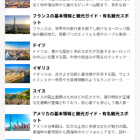
ピザやパスタなど、絶品のイタリア料理を堪能することも
注ぐ地中海沿岸から雄大なピレネー山脈まで、多彩な自然
できる。朝目覚めてから夜眠るまで、すべての瞬間を楽し
と文化が詰まったヨーロッパ屈指の旅行先だ。多様な地域
フランスの基本情報と観光ガイド・有名観光スポ
ませてくれるイタリアで、忘れられない旅をしてみよう！
文化が根付くこの国では、情熱的なフラメンコ、熱気あふ
なお、新着のイタリア情報は
コンテンツ一覧
を参照してほ
れる闘牛、そして美味しいタパスが生活の一部となってい
ット
しい。
る。首都マドリードの洗練された雰囲気や、バルセロナの
フランスは、世界中の旅行者を魅了し続けるヨーロッパ屈
アートに溢れた街角から、地方では古代ローマ遺跡や中世
指の観光地だ。首都パリのエッフェル塔やルーブル美術館
の城塞都市、穏やかなビーチリゾートまで多彩な表情を見
といった象徴的なスポットから、田舎町の古風な美しさま
せる。地方によって風土や気候が異なるスペインはその個
ドイツ
で、幅広い魅力が詰まっている。華麗な宮殿、歴史的な大
性で訪れる人を魅了する。 なお、新着のスペイン情報は
コ
聖堂、美しいビーチ、そして豊かな自然が、訪れる者を心
ドイツは、豊かな歴史と多彩な文化が交差するヨーロッパ
ンテンツ一覧
を参照してほしい。
から魅了する。また、フランスは美食の国としても知ら
の中心に位置する国。中世の街並みが残るロマンチック街
れ、フランス料理はユネスコ無形文化遺産にも登録されて
道から、未来を先取りするようなモダンな都市まで多様な
イギリス
いる。シャンパンの発祥地であるランス、プロヴァンスの
顔を持つこの国は、どこを歩いても飽きることがない。ベ
香り高いラベンダー畑など、多彩な楽しみ方が可能だ。さ
ルリンの文化的活気、バイエルン州のアルプスの絶景、そ
イギリスは、古きよき伝統と最先端が共存する国。ウェス
らに、パリ以外の地域にも魅力が溢れており、どの街角に
してライン川沿いのワイン畑といった風景は必見。ビール
トミンスター寺院や大英博物館のようなランドマーク、歴
も豊かな歴史と文化が息づいている。パリ以外の個性あふ
とソーセージを味わいながら地元の人と過ごす楽しい時間
史ある大学都市、美しい丘陵地帯や牧歌的な風景など、エ
れる地方に足を運ぶとそれぞれで全く異なる文化を体験で
スイス
は、お酒好きな人にはぜひ体験してほしい。 なお、新着の
リアごとに異なる魅力がある。また、優雅なアフタヌーン
きるだろう。 なお、新着のフランス情報は
コンテンツ一覧
ドイツ情報は
コンテンツ一覧
を参照してほしい。
ティー、ビール好きにはたまらない英国パブ、サッカー観
スイスの国土面積は九州ほどの広さだが、運行時刻が正確
を参照してほしい。
戦など、本場だからこそできる体験も豊富。イギリスを旅
な交通網が整備されており、初心者でも安心して個人旅行
して楽しみつくそう。 なお、新着のイギリス情報は
コンテ
を楽しめる。日本同様に時刻表どおりの旅が可能だ。中世
アメリカの基本情報と観光ガイド・有名観光スポ
ンツ一覧
を参照してほしい。
の建物がそのまま残る町や、スイスならではのユニークな
博物館もあり、アルプス観光だけでなく町歩きも満喫する
ット
ことができる。国民の所得が高いため物価も高いが、旅行
アメリカ合衆国は、広大な土地と多様な文化が魅力の国。
者向けの交通パス提供のサービスもあり、うまく活用すれ
東海岸の都市部から西海岸のカリフォルニアまで、訪れる
ば市内交通費無料で観光を楽しむこともできる。 なお、新
場所ごとに異なる風景と体験が待っている。ニューヨーク