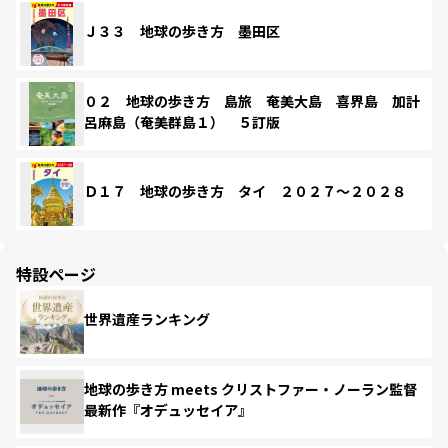
Ｊ３３ 地球の歩き方 墨田区
０２ 地球の歩き方 島旅 奄美大島 喜界島 加計
呂麻島（奄美群島１） ５訂版
Ｄ１７ 地球の歩き方 タイ ２０２７～２０２８
特設ページ
世界遺産ランキング
地球の歩き方 meets クリストファー・ノーラン監督
最新作『オデュッセイア』