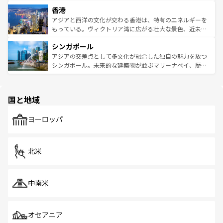
世界中の食通を魅了してやまないベトナム料理も魅力のひ
寺院や市場がいたるところに点在し、古きよき文化と現代
香港
とつ。フォーやバインミー、ベトナムコーヒーなどは、ぜ
の活気が交差している。北部ではチェンマイなどの山岳地
ひ現地で味わいたい。どの地域を訪れてもあたたかい人々
帯で自然と触れ合い、南部ではプーケットやクラビの美し
アジアと西洋の文化が交わる香港は、特有のエネルギーを
が旅行者を迎えてくれるので、きっと忘れられない旅にな
いビーチでリゾート気分を楽しむことができる。タイ料理
もっている。ヴィクトリア湾に広がる壮大な景色、近未来
るはずだ。 なお、新着のベトナム情報は
コンテンツ一覧
を
は世界的に有名で、屋台から高級レストランまで味覚を刺
的なアートスポット、そして歴史と現代が融合した町並
参照してほしい。
シンガポール
激する。気候は一年中温暖で、どの季節にも異なる楽しみ
み、どこを訪れても感動するはず。観光スポットが密集し
が待っている。親しみやすいタイの人々、仏教を中心とし
ており、効率よく見どころを回れるのも魅力。息をのむよ
アジアの交差点として多文化が融合した独自の魅力を放つ
た文化、そして多様な観光資源が、訪れる旅人を魅了し続
うな絶景から文化的な体験まで、香港を存分に楽しみ尽く
シンガポール。未来的な建築物が並ぶマリーナベイ、歴史
ける。 なお、新着のタイ情報は
コンテンツ一覧
を参照して
そう。 なお、新着の香港情報は
コンテンツ一覧
を参照して
と伝統を感じられるエスニックタウン、多数の緑豊かな公
ほしい。
ほしい。
園や自然保護区など、自然が調和した近代的な景観と文化
の多様性あふれるカラフルな町は、どこを歩いても新しい
国と地域
発見がある。さらに、治安のよさや充実した公共交通機関
も、旅行者にとっては魅力的なポイント。グルメも豊富
で、ホーカーズは地元の風情を楽しめる外せないスポット
ヨーロッパ
だ。訪れる人を飽きさせないシンガポールで、多様な魅力
を体感しよう。 なお、新着のシンガポール情報は
コンテン
ツ一覧
を参照してほしい。
北米
中南米
オセアニア