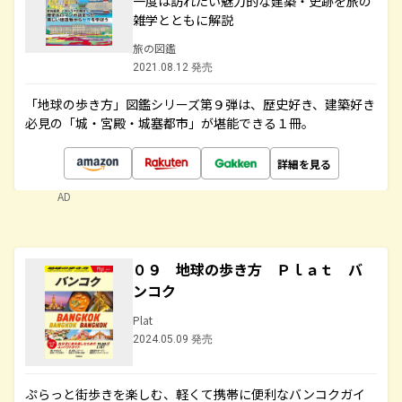
一度は訪れたい魅力的な建築・史跡を旅の
雑学とともに解説
旅の図鑑
2021.08.12 発売
「地球の歩き方」図鑑シリーズ第９弾は、歴史好き、建築好き
必見の「城・宮殿・城塞都市」が堪能できる１冊。
詳細を見る
AD
０９ 地球の歩き方 Ｐｌａｔ バ
ンコク
Plat
2024.05.09 発売
ぷらっと街歩きを楽しむ、軽くて携帯に便利なバンコクガイ