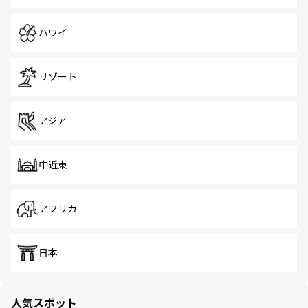
ハワイ
リゾート
アジア
中近東
アフリカ
日本
人気スポット