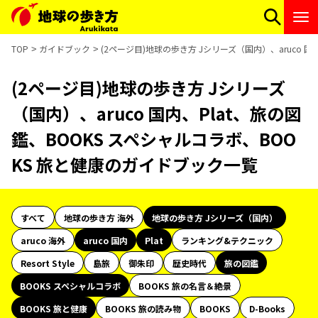
TOP
ガイドブック
(2ページ目)地球の歩き方 Jシリーズ（国内）、aruco 
(2ページ目)地球の歩き方 Jシリーズ
（国内）、aruco 国内、Plat、旅の図
鑑、BOOKS スペシャルコラボ、BOO
KS 旅と健康のガイドブック一覧
すべて
地球の歩き方 海外
地球の歩き方 Jシリーズ（国内）
aruco 海外
aruco 国内
Plat
ランキング&テクニック
Resort Style
島旅
御朱印
歴史時代
旅の図鑑
BOOKS スペシャルコラボ
BOOKS 旅の名言＆絶景
BOOKS 旅と健康
BOOKS 旅の読み物
BOOKS
D-Books