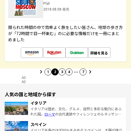
Plat
2018.08.08 発売
限られた時間の中で効率よく旅をしたい皆さん、地球の歩き方
が「72時間で目一杯楽む」のに必要な情報だけを一冊にまと
めました
詳細を見る
…
1
2
3
4
7
AD
AD
人気の国と地域から探す
イタリア
イタリアは歴史、文化、グルメ、自然と多彩な魅力にあふ
れた国。
ローマ
の古代遺跡やフィレンツェのルネッサンス
美術、ヴェネツィアの運河など、歴史あるスポットはもち
スペイン
ろん、トスカーナの美しい田園風景やアマルフィ海岸の絶
景など、自然景観も見逃せない。観光の合間には、本場の
イベリア半島のほぼ80％を占めるスペインは、太陽が降り