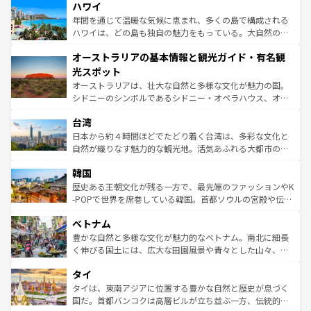
着のスイス情報は
コンテンツ一覧
を参照してほしい。
ハワイ
のような巨大都市は、観光、ショッピング、エンターテイ
ンメントが詰まった刺激的なスポットだ。一方、アメリカ
年間を通じて温暖な気候に恵まれ、多くの島で構成される
西部には大自然が広がり、グランドキャニオンやイエロー
ハワイは、どの島も独自の魅力をもっている。大自然の神
ストーン国立公園といった絶景が堪能できる。さらに、南
秘を感じたいなら、火山が生み出した壮大な景観を誇るハ
オーストラリアの基本情報と観光ガイド・有名観
部のニューオーリンズでは、音楽と美食が融合した独特の
ワイ島は見逃せない。また、定番の観光地といえばオアフ
文化が魅力。旅行者はアメリカの各地域で異なる魅力を楽
島だが、静かな自然を求めるならマウイ島やカウアイ島が
光スポット
しみながら、その多様性と豊かな歴史を感じることができ
おすすめ。エメラルドグリーンに輝く海をはじめ、豊かな
オーストラリアは、壮大な自然と多様な文化が魅力の国。
るだろう。車でのロードトリップや列車の旅も、アメリカ
文化や歴史が息づいている。「アロハスピリット」と呼ば
シドニーのシンボルであるシドニー・オペラハウス、オー
ならではの贅沢な旅のスタイルだ。 なお、新着のアメリカ
れるおもてなしの心で訪れる人々を迎えてくれるハワイの
ストラリア東海岸北部に広がる大サンゴ礁地帯グレートバ
情報は
コンテンツ一覧
を参照してほしい。
人々、おいしいローカルフードやハワイアンミュージッ
台湾
リアリーフや大陸中央部にそびえるウルル（エアーズロッ
ク、伝統的なフラダンスなど、すべてがハワイの魅力を彩
ク）、タスマニアの美しい原生林やケアンズの熱帯雨林な
日本から約４時間ほどでたどり着く台湾は、多彩な文化と
っている。訪れるたびに新しい発見と感動が待っているハ
ど、見どころがたくさん。また、カフェやワイン、オージ
自然が織りなす魅力的な観光地。活気あふれる大都市の台
ワイを、存分に味わってほしい。 なお、新着のハワイ情報
ービーフなどの食文化も豊かで、美味しいものであふれて
北やノスタルジックな町並みが人気な九份（ジォウフェ
は
コンテンツ一覧
を参照してほしい。
韓国
いる。アクティビティも充実しており、サーフィンやダイ
ン）、静ひつな山岳地帯である台湾東部など、都市の喧騒
ビング、ハイキングなど、アウトドア好きにはたまらな
と山間の静けさが共存しており、訪れる人に新しい発見と
歴史ある王朝文化が残る一方で、最先端のファッションやK
い。オーストラリアの多彩な魅力を存分に味わいつくそ
驚きをもたらしてくれる。また、奥深い台湾の食文化も魅
-POPで世界を席巻している韓国。首都ソウルの宮殿や伝統
う。 なお、新着のオーストラリア情報は
コンテンツ一覧
を
力で、夜市などの屋台グルメから高級料理、ヘルシーで美
家屋が並ぶエリアでは韓国の歴史と文化に浸ることがで
参照してほしい。
ベトナム
容にもいいと評判のスイーツなど、バラエティ豊かな料理
き、地方に足を延ばせば四季折々の自然美を楽しむことが
が味わえる。 なお、新着の台湾情報は
コンテンツ一覧
を参
できる。そして、キムチや焼肉、絶品のストリートフード
豊かな自然と多様な文化が魅力的なベトナム。南北に細長
照してほしい。
まで、さまざまな韓国料理が待っている。夜には、韓国な
く伸びる国土には、広大な田園風景や青々とした山々、世
らではのナイトライフも堪能できる。あたたかいホスピタ
界遺産に登録された壮大な自然景観が点在し、都市部では
タイ
リティに包まれながら、韓国の多彩な魅力を心ゆくまで味
急速な発展と共に伝統が息づく。ハノイの古い町並みやホ
わってみてほしい。 なお、新着の韓国情報は
コンテンツ一
ーチミン市のフランス統治時代の建物も、独特の雰囲気を
タイは、東南アジアに位置する豊かな自然と歴史が息づく
覧
を参照してほしい。
醸し出している。また、バラエティの豊かさとおいしさで
国だ。首都バンコクは高層ビルが立ち並ぶ一方、伝統的な