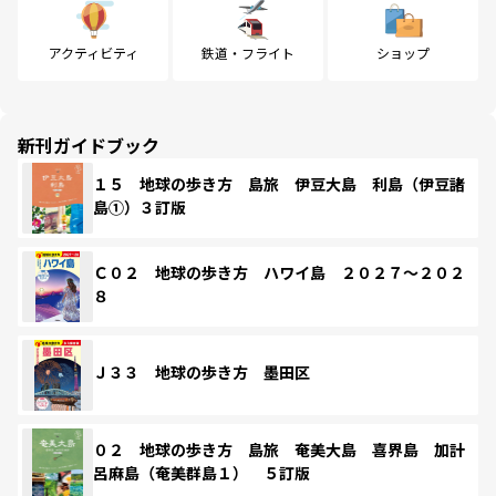
アクティビティ
鉄道・フライト
ショップ
新刊ガイドブック
１５ 地球の歩き方 島旅 伊豆大島 利島（伊豆諸
島①）３訂版
Ｃ０２ 地球の歩き方 ハワイ島 ２０２７～２０２
８
Ｊ３３ 地球の歩き方 墨田区
０２ 地球の歩き方 島旅 奄美大島 喜界島 加計
呂麻島（奄美群島１） ５訂版