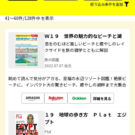
絞り込み条件を追加
41〜60件/128件中 を表示
Ｗ１９ 世界の魅力的なビーチと湖
息をのむほど美しいビーチと癒やしのレイ
クサイドを旅の雑学とともに解説
旅の図鑑
2022.07.07 発売
眺めて読んで気分がアガる、至福の水辺リゾート図鑑！絶景ビ
ーチに、インパクト大の驚きビーチ、癒やしの湖畔まで大集合
詳細を見る
１９ 地球の歩き方 Ｐｌａｔ エジ
プト
Plat