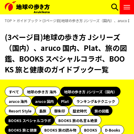
TOP
ガイドブック
(3ページ目)地球の歩き方 Jシリーズ（国内）、aruco 
(3ページ目)地球の歩き方 Jシリーズ
（国内）、aruco 国内、Plat、旅の図
鑑、BOOKS スペシャルコラボ、BOO
KS 旅と健康のガイドブック一覧
すべて
地球の歩き方 海外
地球の歩き方 Jシリーズ（国内）
aruco 海外
aruco 国内
Plat
ランキング&テクニック
Resort Style
島旅
御朱印
歴史時代
旅の図鑑
BOOKS スペシャルコラボ
BOOKS 旅の名言＆絶景
BOOKS 旅と健康
BOOKS 旅の読み物
BOOKS
D-Books