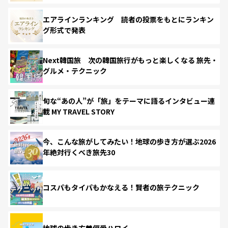
エアラインランキング 読者の投票をもとにランキン
グ形式で発表
Next韓国旅 次の韓国旅行がもっと楽しくなる 旅先・
グルメ・テクニック
旬な“あの人”が「旅」をテーマに語るインタビュー連
載 MY TRAVEL STORY
今、こんな旅がしてみたい！地球の歩き方が選ぶ2026
年絶対行くべき旅先30
コスパもタイパもかなえる！賢者の旅テクニック