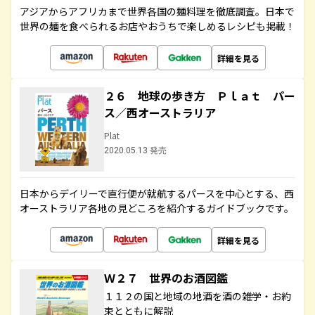
アジアからアフリカまで世界各国の麺料理を徹底調査。日本で
世界の麺を食べられるお店やおうちで楽しめるレシピも掲載！
詳細を見る
２６ 地球の歩き方 Ｐｌａｔ パー
ス／西オーストラリア
Plat
2020.05.13 発売
日本からデイリーで直行便が就航するパースを中心とする、西
オーストラリア各地の見どころを紹介するガイドブックです。
詳細を見る
Ｗ２７ 世界のお酒図鑑
１１２の国と地域の地酒を酒の雑学・お約
束とともに解説