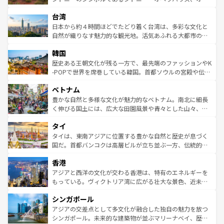
るだろう。車でのロードトリップや列車の旅も、アメリカ
文化や歴史が息づいている。「アロハスピリット」と呼ば
ストラリア東海岸北部に広がる大サンゴ礁地帯グレートバ
ならではの贅沢な旅のスタイルだ。 なお、新着のアメリカ
台湾
れるおもてなしの心で訪れる人々を迎えてくれるハワイの
リアリーフや大陸中央部にそびえるウルル（エアーズロッ
情報は
コンテンツ一覧
を参照してほしい。
人々、おいしいローカルフードやハワイアンミュージッ
ク）、タスマニアの美しい原生林やケアンズの熱帯雨林な
日本から約４時間ほどでたどり着く台湾は、多彩な文化と
ク、伝統的なフラダンスなど、すべてがハワイの魅力を彩
ど、見どころがたくさん。また、カフェやワイン、オージ
自然が織りなす魅力的な観光地。活気あふれる大都市の台
っている。訪れるたびに新しい発見と感動が待っているハ
ービーフなどの食文化も豊かで、美味しいものであふれて
北やノスタルジックな町並みが人気な九份（ジォウフェ
ワイを、存分に味わってほしい。 なお、新着のハワイ情報
韓国
いる。アクティビティも充実しており、サーフィンやダイ
ン）、静ひつな山岳地帯である台湾東部など、都市の喧騒
は
コンテンツ一覧
を参照してほしい。
ビング、ハイキングなど、アウトドア好きにはたまらな
と山間の静けさが共存しており、訪れる人に新しい発見と
歴史ある王朝文化が残る一方で、最先端のファッションやK
い。オーストラリアの多彩な魅力を存分に味わいつくそ
驚きをもたらしてくれる。また、奥深い台湾の食文化も魅
-POPで世界を席巻している韓国。首都ソウルの宮殿や伝統
う。 なお、新着のオーストラリア情報は
コンテンツ一覧
を
力で、夜市などの屋台グルメから高級料理、ヘルシーで美
家屋が並ぶエリアでは韓国の歴史と文化に浸ることがで
参照してほしい。
ベトナム
容にもいいと評判のスイーツなど、バラエティ豊かな料理
き、地方に足を延ばせば四季折々の自然美を楽しむことが
が味わえる。 なお、新着の台湾情報は
コンテンツ一覧
を参
できる。そして、キムチや焼肉、絶品のストリートフード
豊かな自然と多様な文化が魅力的なベトナム。南北に細長
照してほしい。
まで、さまざまな韓国料理が待っている。夜には、韓国な
く伸びる国土には、広大な田園風景や青々とした山々、世
らではのナイトライフも堪能できる。あたたかいホスピタ
界遺産に登録された壮大な自然景観が点在し、都市部では
タイ
リティに包まれながら、韓国の多彩な魅力を心ゆくまで味
急速な発展と共に伝統が息づく。ハノイの古い町並みやホ
わってみてほしい。 なお、新着の韓国情報は
コンテンツ一
ーチミン市のフランス統治時代の建物も、独特の雰囲気を
タイは、東南アジアに位置する豊かな自然と歴史が息づく
覧
を参照してほしい。
醸し出している。また、バラエティの豊かさとおいしさで
国だ。首都バンコクは高層ビルが立ち並ぶ一方、伝統的な
世界中の食通を魅了してやまないベトナム料理も魅力のひ
寺院や市場がいたるところに点在し、古きよき文化と現代
香港
とつ。フォーやバインミー、ベトナムコーヒーなどは、ぜ
の活気が交差している。北部ではチェンマイなどの山岳地
ひ現地で味わいたい。どの地域を訪れてもあたたかい人々
帯で自然と触れ合い、南部ではプーケットやクラビの美し
アジアと西洋の文化が交わる香港は、特有のエネルギーを
が旅行者を迎えてくれるので、きっと忘れられない旅にな
いビーチでリゾート気分を楽しむことができる。タイ料理
もっている。ヴィクトリア湾に広がる壮大な景色、近未来
るはずだ。 なお、新着のベトナム情報は
コンテンツ一覧
を
は世界的に有名で、屋台から高級レストランまで味覚を刺
的なアートスポット、そして歴史と現代が融合した町並
参照してほしい。
シンガポール
激する。気候は一年中温暖で、どの季節にも異なる楽しみ
み、どこを訪れても感動するはず。観光スポットが密集し
が待っている。親しみやすいタイの人々、仏教を中心とし
ており、効率よく見どころを回れるのも魅力。息をのむよ
アジアの交差点として多文化が融合した独自の魅力を放つ
た文化、そして多様な観光資源が、訪れる旅人を魅了し続
うな絶景から文化的な体験まで、香港を存分に楽しみ尽く
シンガポール。未来的な建築物が並ぶマリーナベイ、歴史