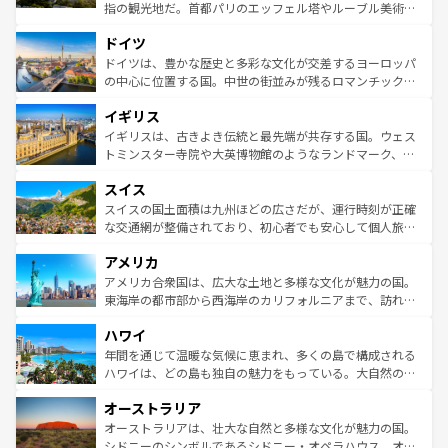
アートに溢れた街角から、地方では古代ローマ遺跡や中世
指の観光地だ。首都パリのエッフェル塔やルーブル美術館
の城塞都市、穏やかなビーチリゾートまで多彩な表情を見
といった象徴的なスポットから、田舎町の古風な美しさま
せる。地方によって風土や気候が異なるスペインはその個
ドイツ
で、幅広い魅力が詰まっている。華麗な宮殿、歴史的な大
性で訪れる人を魅了する。 なお、新着のスペイン情報は
コ
聖堂、美しいビーチ、そして豊かな自然が、訪れる者を心
ドイツは、豊かな歴史と多彩な文化が交差するヨーロッパ
ンテンツ一覧
を参照してほしい。
から魅了する。また、フランスは美食の国としても知ら
の中心に位置する国。中世の街並みが残るロマンチック街
れ、フランス料理はユネスコ無形文化遺産にも登録されて
道から、未来を先取りするようなモダンな都市まで多様な
イギリス
いる。シャンパンの発祥地であるランス、プロヴァンスの
顔を持つこの国は、どこを歩いても飽きることがない。ベ
香り高いラベンダー畑など、多彩な楽しみ方が可能だ。さ
ルリンの文化的活気、バイエルン州のアルプスの絶景、そ
イギリスは、古きよき伝統と最先端が共存する国。ウェス
らに、パリ以外の地域にも魅力が溢れており、どの街角に
してライン川沿いのワイン畑といった風景は必見。ビール
トミンスター寺院や大英博物館のようなランドマーク、歴
も豊かな歴史と文化が息づいている。パリ以外の個性あふ
とソーセージを味わいながら地元の人と過ごす楽しい時間
史ある大学都市、美しい丘陵地帯や牧歌的な風景など、エ
れる地方に足を運ぶとそれぞれで全く異なる文化を体験で
スイス
は、お酒好きな人にはぜひ体験してほしい。 なお、新着の
リアごとに異なる魅力がある。また、優雅なアフタヌーン
きるだろう。 なお、新着のフランス情報は
コンテンツ一覧
ドイツ情報は
コンテンツ一覧
を参照してほしい。
ティー、ビール好きにはたまらない英国パブ、サッカー観
スイスの国土面積は九州ほどの広さだが、運行時刻が正確
を参照してほしい。
戦など、本場だからこそできる体験も豊富。イギリスを旅
な交通網が整備されており、初心者でも安心して個人旅行
して楽しみつくそう。 なお、新着のイギリス情報は
コンテ
を楽しめる。日本同様に時刻表どおりの旅が可能だ。中世
アメリカ
ンツ一覧
を参照してほしい。
の建物がそのまま残る町や、スイスならではのユニークな
博物館もあり、アルプス観光だけでなく町歩きも満喫する
アメリカ合衆国は、広大な土地と多様な文化が魅力の国。
ことができる。国民の所得が高いため物価も高いが、旅行
東海岸の都市部から西海岸のカリフォルニアまで、訪れる
者向けの交通パス提供のサービスもあり、うまく活用すれ
場所ごとに異なる風景と体験が待っている。ニューヨーク
ハワイ
ば市内交通費無料で観光を楽しむこともできる。 なお、新
のような巨大都市は、観光、ショッピング、エンターテイ
着のスイス情報は
コンテンツ一覧
を参照してほしい。
ンメントが詰まった刺激的なスポットだ。一方、アメリカ
年間を通じて温暖な気候に恵まれ、多くの島で構成される
西部には大自然が広がり、グランドキャニオンやイエロー
ハワイは、どの島も独自の魅力をもっている。大自然の神
ストーン国立公園といった絶景が堪能できる。さらに、南
秘を感じたいなら、火山が生み出した壮大な景観を誇るハ
オーストラリア
部のニューオーリンズでは、音楽と美食が融合した独特の
ワイ島は見逃せない。また、定番の観光地といえばオアフ
文化が魅力。旅行者はアメリカの各地域で異なる魅力を楽
島だが、静かな自然を求めるならマウイ島やカウアイ島が
オーストラリアは、壮大な自然と多様な文化が魅力の国。
しみながら、その多様性と豊かな歴史を感じることができ
おすすめ。エメラルドグリーンに輝く海をはじめ、豊かな
シドニーのシンボルであるシドニー・オペラハウス、オー