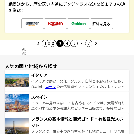
絶景道から、歴史深い古道にデンジャラスな道など１７８の道
を厳選！
詳細を見る
…
1
2
3
4
5
7
AD
AD
人気の国と地域から探す
イタリア
イタリアは歴史、文化、グルメ、自然と多彩な魅力にあふ
れた国。
ローマ
の古代遺跡やフィレンツェのルネッサンス
美術、ヴェネツィアの運河など、歴史あるスポットはもち
スペイン
ろん、トスカーナの美しい田園風景やアマルフィ海岸の絶
景など、自然景観も見逃せない。観光の合間には、本場の
イベリア半島のほぼ80％を占めるスペインは、太陽が降り
ピザやパスタなど、絶品のイタリア料理を堪能することも
注ぐ地中海沿岸から雄大なピレネー山脈まで、多彩な自然
できる。朝目覚めてから夜眠るまで、すべての瞬間を楽し
と文化が詰まったヨーロッパ屈指の旅行先だ。多様な地域
フランスの基本情報と観光ガイド・有名観光スポ
ませてくれるイタリアで、忘れられない旅をしてみよう！
文化が根付くこの国では、情熱的なフラメンコ、熱気あふ
なお、新着のイタリア情報は
コンテンツ一覧
を参照してほ
れる闘牛、そして美味しいタパスが生活の一部となってい
ット
しい。
る。首都マドリードの洗練された雰囲気や、バルセロナの
フランスは、世界中の旅行者を魅了し続けるヨーロッパ屈