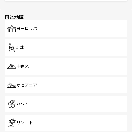
ける。 なお、新着のタイ情報は
コンテンツ一覧
を参照して
そう。 なお、新着の香港情報は
コンテンツ一覧
を参照して
と伝統を感じられるエスニックタウン、多数の緑豊かな公
ほしい。
ほしい。
園や自然保護区など、自然が調和した近代的な景観と文化
の多様性あふれるカラフルな町は、どこを歩いても新しい
国と地域
発見がある。さらに、治安のよさや充実した公共交通機関
も、旅行者にとっては魅力的なポイント。グルメも豊富
で、ホーカーズは地元の風情を楽しめる外せないスポット
ヨーロッパ
だ。訪れる人を飽きさせないシンガポールで、多様な魅力
を体感しよう。 なお、新着のシンガポール情報は
コンテン
ツ一覧
を参照してほしい。
北米
中南米
オセアニア
ハワイ
リゾート