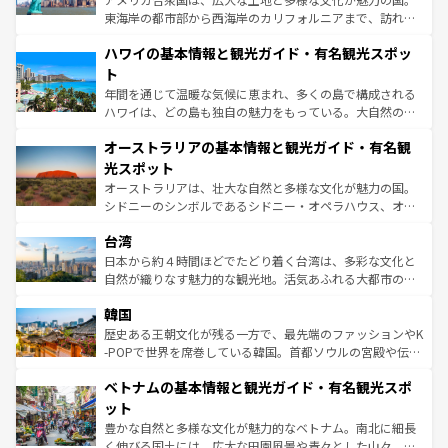
者向けの交通パス提供のサービスもあり、うまく活用すれ
東海岸の都市部から西海岸のカリフォルニアまで、訪れる
ば市内交通費無料で観光を楽しむこともできる。 なお、新
場所ごとに異なる風景と体験が待っている。ニューヨーク
着のスイス情報は
コンテンツ一覧
を参照してほしい。
ハワイの基本情報と観光ガイド・有名観光スポッ
のような巨大都市は、観光、ショッピング、エンターテイ
ンメントが詰まった刺激的なスポットだ。一方、アメリカ
ト
西部には大自然が広がり、グランドキャニオンやイエロー
年間を通じて温暖な気候に恵まれ、多くの島で構成される
ストーン国立公園といった絶景が堪能できる。さらに、南
ハワイは、どの島も独自の魅力をもっている。大自然の神
部のニューオーリンズでは、音楽と美食が融合した独特の
秘を感じたいなら、火山が生み出した壮大な景観を誇るハ
文化が魅力。旅行者はアメリカの各地域で異なる魅力を楽
オーストラリアの基本情報と観光ガイド・有名観
ワイ島は見逃せない。また、定番の観光地といえばオアフ
しみながら、その多様性と豊かな歴史を感じることができ
島だが、静かな自然を求めるならマウイ島やカウアイ島が
光スポット
るだろう。車でのロードトリップや列車の旅も、アメリカ
おすすめ。エメラルドグリーンに輝く海をはじめ、豊かな
オーストラリアは、壮大な自然と多様な文化が魅力の国。
ならではの贅沢な旅のスタイルだ。 なお、新着のアメリカ
文化や歴史が息づいている。「アロハスピリット」と呼ば
シドニーのシンボルであるシドニー・オペラハウス、オー
情報は
コンテンツ一覧
を参照してほしい。
れるおもてなしの心で訪れる人々を迎えてくれるハワイの
ストラリア東海岸北部に広がる大サンゴ礁地帯グレートバ
人々、おいしいローカルフードやハワイアンミュージッ
台湾
リアリーフや大陸中央部にそびえるウルル（エアーズロッ
ク、伝統的なフラダンスなど、すべてがハワイの魅力を彩
ク）、タスマニアの美しい原生林やケアンズの熱帯雨林な
日本から約４時間ほどでたどり着く台湾は、多彩な文化と
っている。訪れるたびに新しい発見と感動が待っているハ
ど、見どころがたくさん。また、カフェやワイン、オージ
自然が織りなす魅力的な観光地。活気あふれる大都市の台
ワイを、存分に味わってほしい。 なお、新着のハワイ情報
ービーフなどの食文化も豊かで、美味しいものであふれて
北やノスタルジックな町並みが人気な九份（ジォウフェ
は
コンテンツ一覧
を参照してほしい。
韓国
いる。アクティビティも充実しており、サーフィンやダイ
ン）、静ひつな山岳地帯である台湾東部など、都市の喧騒
ビング、ハイキングなど、アウトドア好きにはたまらな
と山間の静けさが共存しており、訪れる人に新しい発見と
歴史ある王朝文化が残る一方で、最先端のファッションやK
い。オーストラリアの多彩な魅力を存分に味わいつくそ
驚きをもたらしてくれる。また、奥深い台湾の食文化も魅
-POPで世界を席巻している韓国。首都ソウルの宮殿や伝統
う。 なお、新着のオーストラリア情報は
コンテンツ一覧
を
力で、夜市などの屋台グルメから高級料理、ヘルシーで美
家屋が並ぶエリアでは韓国の歴史と文化に浸ることがで
参照してほしい。
ベトナムの基本情報と観光ガイド・有名観光スポ
容にもいいと評判のスイーツなど、バラエティ豊かな料理
き、地方に足を延ばせば四季折々の自然美を楽しむことが
が味わえる。 なお、新着の台湾情報は
コンテンツ一覧
を参
できる。そして、キムチや焼肉、絶品のストリートフード
ット
照してほしい。
まで、さまざまな韓国料理が待っている。夜には、韓国な
豊かな自然と多様な文化が魅力的なベトナム。南北に細長
らではのナイトライフも堪能できる。あたたかいホスピタ
く伸びる国土には、広大な田園風景や青々とした山々、世