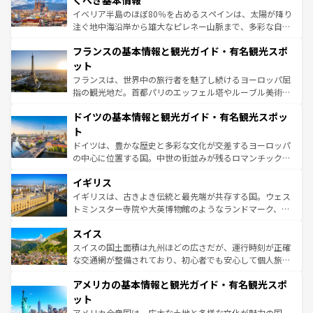
くべき基本情報
ピザやパスタなど、絶品のイタリア料理を堪能することも
イベリア半島のほぼ80％を占めるスペインは、太陽が降り
できる。朝目覚めてから夜眠るまで、すべての瞬間を楽し
注ぐ地中海沿岸から雄大なピレネー山脈まで、多彩な自然
ませてくれるイタリアで、忘れられない旅をしてみよう！
と文化が詰まったヨーロッパ屈指の旅行先だ。多様な地域
なお、新着のイタリア情報は
コンテンツ一覧
を参照してほ
フランスの基本情報と観光ガイド・有名観光スポ
文化が根付くこの国では、情熱的なフラメンコ、熱気あふ
しい。
れる闘牛、そして美味しいタパスが生活の一部となってい
ット
る。首都マドリードの洗練された雰囲気や、バルセロナの
フランスは、世界中の旅行者を魅了し続けるヨーロッパ屈
アートに溢れた街角から、地方では古代ローマ遺跡や中世
指の観光地だ。首都パリのエッフェル塔やルーブル美術館
の城塞都市、穏やかなビーチリゾートまで多彩な表情を見
といった象徴的なスポットから、田舎町の古風な美しさま
せる。地方によって風土や気候が異なるスペインはその個
ドイツの基本情報と観光ガイド・有名観光スポッ
で、幅広い魅力が詰まっている。華麗な宮殿、歴史的な大
性で訪れる人を魅了する。 なお、新着のスペイン情報は
コ
聖堂、美しいビーチ、そして豊かな自然が、訪れる者を心
ト
ンテンツ一覧
を参照してほしい。
から魅了する。また、フランスは美食の国としても知ら
ドイツは、豊かな歴史と多彩な文化が交差するヨーロッパ
れ、フランス料理はユネスコ無形文化遺産にも登録されて
の中心に位置する国。中世の街並みが残るロマンチック街
いる。シャンパンの発祥地であるランス、プロヴァンスの
道から、未来を先取りするようなモダンな都市まで多様な
香り高いラベンダー畑など、多彩な楽しみ方が可能だ。さ
イギリス
顔を持つこの国は、どこを歩いても飽きることがない。ベ
らに、パリ以外の地域にも魅力が溢れており、どの街角に
ルリンの文化的活気、バイエルン州のアルプスの絶景、そ
イギリスは、古きよき伝統と最先端が共存する国。ウェス
も豊かな歴史と文化が息づいている。パリ以外の個性あふ
してライン川沿いのワイン畑といった風景は必見。ビール
トミンスター寺院や大英博物館のようなランドマーク、歴
れる地方に足を運ぶとそれぞれで全く異なる文化を体験で
とソーセージを味わいながら地元の人と過ごす楽しい時間
史ある大学都市、美しい丘陵地帯や牧歌的な風景など、エ
きるだろう。 なお、新着のフランス情報は
コンテンツ一覧
スイス
は、お酒好きな人にはぜひ体験してほしい。 なお、新着の
リアごとに異なる魅力がある。また、優雅なアフタヌーン
を参照してほしい。
ドイツ情報は
コンテンツ一覧
を参照してほしい。
ティー、ビール好きにはたまらない英国パブ、サッカー観
スイスの国土面積は九州ほどの広さだが、運行時刻が正確
戦など、本場だからこそできる体験も豊富。イギリスを旅
な交通網が整備されており、初心者でも安心して個人旅行
して楽しみつくそう。 なお、新着のイギリス情報は
コンテ
を楽しめる。日本同様に時刻表どおりの旅が可能だ。中世
アメリカの基本情報と観光ガイド・有名観光スポ
ンツ一覧
を参照してほしい。
の建物がそのまま残る町や、スイスならではのユニークな
博物館もあり、アルプス観光だけでなく町歩きも満喫する
ット
ことができる。国民の所得が高いため物価も高いが、旅行
アメリカ合衆国は、広大な土地と多様な文化が魅力の国。