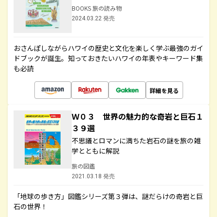
BOOKS 旅の読み物
2024.03.22 発売
おさんぽしながらハワイの歴史と文化を楽しく学ぶ最強のガイ
ドブックが誕生。知っておきたいハワイの年表やキーワード集
も必読
詳細を見る
Ｗ０３ 世界の魅力的な奇岩と巨石１
３９選
不思議とロマンに満ちた岩石の謎を旅の雑
学とともに解説
旅の図鑑
2021.03.18 発売
「地球の歩き方」図鑑シリーズ第３弾は、謎だらけの奇岩と巨
石の世界！