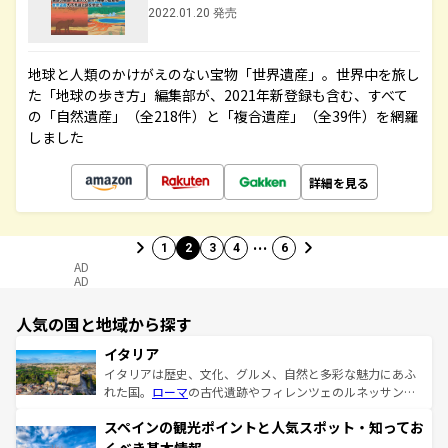
2022.01.20 発売
地球と人類のかけがえのない宝物「世界遺産」。世界中を旅し
た「地球の歩き方」編集部が、2021年新登録も含む、すべて
の「自然遺産」（全218件）と「複合遺産」（全39件）を網羅
しました
詳細を見る
…
1
2
3
4
6
AD
AD
人気の国と地域から探す
イタリア
イタリアは歴史、文化、グルメ、自然と多彩な魅力にあふ
れた国。
ローマ
の古代遺跡やフィレンツェのルネッサンス
美術、ヴェネツィアの運河など、歴史あるスポットはもち
スペインの観光ポイントと人気スポット・知ってお
ろん、トスカーナの美しい田園風景やアマルフィ海岸の絶
景など、自然景観も見逃せない。観光の合間には、本場の