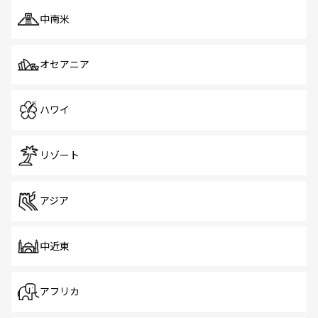
中南米
オセアニア
ハワイ
リゾート
アジア
中近東
アフリカ