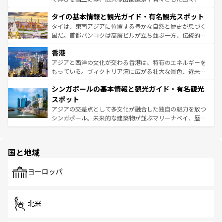
リティに包まれながら、韓国の多彩な魅力を心ゆくまで味
界遺産に登録された壮大な自然景観が点在し、都市部では
わってみてほしい。 なお、新着の韓国情報は
コンテンツ一
タイの基本情報と観光ガイド・有名観光スポット
急速な発展と共に伝統が息づく。ハノイの古い町並みやホ
覧
を参照してほしい。
ーチミン市のフランス統治時代の建物も、独特の雰囲気を
タイは、東南アジアに位置する豊かな自然と歴史が息づく
醸し出している。また、バラエティの豊かさとおいしさで
国だ。首都バンコクは高層ビルが立ち並ぶ一方、伝統的な
世界中の食通を魅了してやまないベトナム料理も魅力のひ
寺院や市場がいたるところに点在し、古きよき文化と現代
香港
とつ。フォーやバインミー、ベトナムコーヒーなどは、ぜ
の活気が交差している。北部ではチェンマイなどの山岳地
ひ現地で味わいたい。どの地域を訪れてもあたたかい人々
帯で自然と触れ合い、南部ではプーケットやクラビの美し
アジアと西洋の文化が交わる香港は、特有のエネルギーを
が旅行者を迎えてくれるので、きっと忘れられない旅にな
いビーチでリゾート気分を楽しむことができる。タイ料理
もっている。ヴィクトリア湾に広がる壮大な景色、近未来
るはずだ。 なお、新着のベトナム情報は
コンテンツ一覧
を
は世界的に有名で、屋台から高級レストランまで味覚を刺
的なアートスポット、そして歴史と現代が融合した町並
参照してほしい。
シンガポールの基本情報と観光ガイド・有名観光
激する。気候は一年中温暖で、どの季節にも異なる楽しみ
み、どこを訪れても感動するはず。観光スポットが密集し
が待っている。親しみやすいタイの人々、仏教を中心とし
ており、効率よく見どころを回れるのも魅力。息をのむよ
スポット
た文化、そして多様な観光資源が、訪れる旅人を魅了し続
うな絶景から文化的な体験まで、香港を存分に楽しみ尽く
アジアの交差点として多文化が融合した独自の魅力を放つ
ける。 なお、新着のタイ情報は
コンテンツ一覧
を参照して
そう。 なお、新着の香港情報は
コンテンツ一覧
を参照して
シンガポール。未来的な建築物が並ぶマリーナベイ、歴史
ほしい。
ほしい。
と伝統を感じられるエスニックタウン、多数の緑豊かな公
園や自然保護区など、自然が調和した近代的な景観と文化
の多様性あふれるカラフルな町は、どこを歩いても新しい
国と地域
発見がある。さらに、治安のよさや充実した公共交通機関
も、旅行者にとっては魅力的なポイント。グルメも豊富
で、ホーカーズは地元の風情を楽しめる外せないスポット
ヨーロッパ
だ。訪れる人を飽きさせないシンガポールで、多様な魅力
を体感しよう。 なお、新着のシンガポール情報は
コンテン
ツ一覧
を参照してほしい。
北米