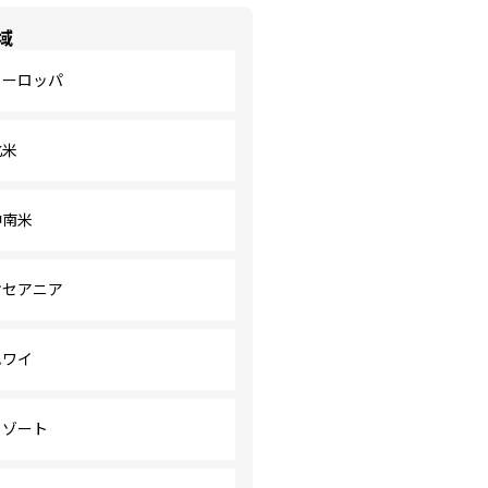
域
ヨーロッパ
北米
中南米
オセアニア
ハワイ
リゾート