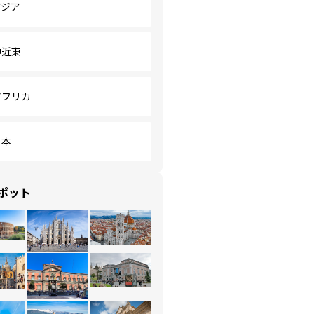
アジア
中近東
アフリカ
日本
ポット