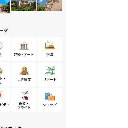
ーマ
食
建築・アート
宿泊
ト・
世界遺産
リゾート
戦
鉄道・
ビティ
ショップ
フライト