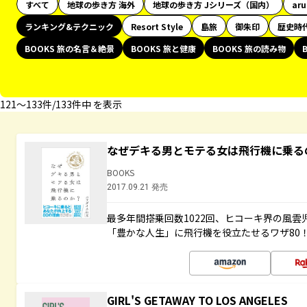
すべて
地球の歩き方 海外
地球の歩き方 Jシリーズ（国内）
ar
ランキング&テクニック
Resort Style
島旅
御朱印
歴史時
BOOKS 旅の名言＆絶景
BOOKS 旅と健康
BOOKS 旅の読み物
121〜133件/133件中 を表示
なぜデキる男とモテる女は飛行機に乗る
BOOKS
2017.09.21 発売
最多年間搭乗回数1022回、ヒコーキ界の風
「豊かな人生」に飛行機を役立たせるワザ80
GIRL'S GETAWAY TO LOS ANGELES