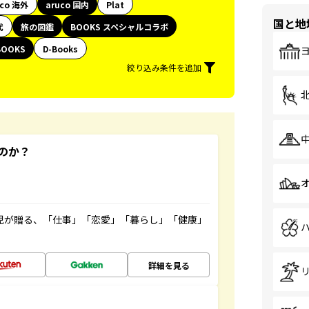
uco 海外
aruco 国内
Plat
国と地
代
旅の図鑑
BOOKS スペシャルコラボ
BOOKS
D-Books
絞り込み条件を追加
のか？
雲児が贈る、「仕事」「恋愛」「暮らし」「健康」
！
詳細を見る