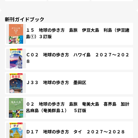
新刊ガイドブック
１５ 地球の歩き方 島旅 伊豆大島 利島（伊豆諸
島①）３訂版
Ｃ０２ 地球の歩き方 ハワイ島 ２０２７～２０２
８
Ｊ３３ 地球の歩き方 墨田区
０２ 地球の歩き方 島旅 奄美大島 喜界島 加計
呂麻島（奄美群島１） ５訂版
Ｄ１７ 地球の歩き方 タイ ２０２７～２０２８