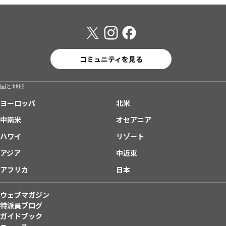
コミュニティを見る
国と地域
ヨーロッパ
北米
中南米
オセアニア
ハワイ
リゾート
アジア
中近東
アフリカ
日本
ウェブマガジン
特派員ブログ
ガイドブック