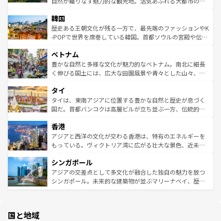
ど、見どころがたくさん。また、カフェやワイン、オージ
自然が織りなす魅力的な観光地。活気あふれる大都市の台
ワイを、存分に味わってほしい。 なお、新着のハワイ情報
ービーフなどの食文化も豊かで、美味しいものであふれて
北やノスタルジックな町並みが人気な九份（ジォウフェ
は
コンテンツ一覧
を参照してほしい。
韓国
いる。アクティビティも充実しており、サーフィンやダイ
ン）、静ひつな山岳地帯である台湾東部など、都市の喧騒
ビング、ハイキングなど、アウトドア好きにはたまらな
と山間の静けさが共存しており、訪れる人に新しい発見と
歴史ある王朝文化が残る一方で、最先端のファッションやK
い。オーストラリアの多彩な魅力を存分に味わいつくそ
驚きをもたらしてくれる。また、奥深い台湾の食文化も魅
-POPで世界を席巻している韓国。首都ソウルの宮殿や伝統
う。 なお、新着のオーストラリア情報は
コンテンツ一覧
を
力で、夜市などの屋台グルメから高級料理、ヘルシーで美
家屋が並ぶエリアでは韓国の歴史と文化に浸ることがで
参照してほしい。
ベトナム
容にもいいと評判のスイーツなど、バラエティ豊かな料理
き、地方に足を延ばせば四季折々の自然美を楽しむことが
が味わえる。 なお、新着の台湾情報は
コンテンツ一覧
を参
できる。そして、キムチや焼肉、絶品のストリートフード
豊かな自然と多様な文化が魅力的なベトナム。南北に細長
照してほしい。
まで、さまざまな韓国料理が待っている。夜には、韓国な
く伸びる国土には、広大な田園風景や青々とした山々、世
らではのナイトライフも堪能できる。あたたかいホスピタ
界遺産に登録された壮大な自然景観が点在し、都市部では
タイ
リティに包まれながら、韓国の多彩な魅力を心ゆくまで味
急速な発展と共に伝統が息づく。ハノイの古い町並みやホ
わってみてほしい。 なお、新着の韓国情報は
コンテンツ一
ーチミン市のフランス統治時代の建物も、独特の雰囲気を
タイは、東南アジアに位置する豊かな自然と歴史が息づく
覧
を参照してほしい。
醸し出している。また、バラエティの豊かさとおいしさで
国だ。首都バンコクは高層ビルが立ち並ぶ一方、伝統的な
世界中の食通を魅了してやまないベトナム料理も魅力のひ
寺院や市場がいたるところに点在し、古きよき文化と現代
香港
とつ。フォーやバインミー、ベトナムコーヒーなどは、ぜ
の活気が交差している。北部ではチェンマイなどの山岳地
ひ現地で味わいたい。どの地域を訪れてもあたたかい人々
帯で自然と触れ合い、南部ではプーケットやクラビの美し
アジアと西洋の文化が交わる香港は、特有のエネルギーを
が旅行者を迎えてくれるので、きっと忘れられない旅にな
いビーチでリゾート気分を楽しむことができる。タイ料理
もっている。ヴィクトリア湾に広がる壮大な景色、近未来
るはずだ。 なお、新着のベトナム情報は
コンテンツ一覧
を
は世界的に有名で、屋台から高級レストランまで味覚を刺
的なアートスポット、そして歴史と現代が融合した町並
参照してほしい。
シンガポール
激する。気候は一年中温暖で、どの季節にも異なる楽しみ
み、どこを訪れても感動するはず。観光スポットが密集し
が待っている。親しみやすいタイの人々、仏教を中心とし
ており、効率よく見どころを回れるのも魅力。息をのむよ
アジアの交差点として多文化が融合した独自の魅力を放つ
た文化、そして多様な観光資源が、訪れる旅人を魅了し続
うな絶景から文化的な体験まで、香港を存分に楽しみ尽く
シンガポール。未来的な建築物が並ぶマリーナベイ、歴史
ける。 なお、新着のタイ情報は
コンテンツ一覧
を参照して
そう。 なお、新着の香港情報は
コンテンツ一覧
を参照して
と伝統を感じられるエスニックタウン、多数の緑豊かな公
ほしい。
ほしい。
園や自然保護区など、自然が調和した近代的な景観と文化
の多様性あふれるカラフルな町は、どこを歩いても新しい
国と地域
発見がある。さらに、治安のよさや充実した公共交通機関