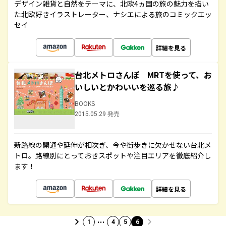
デザイン雑貨と自然をテーマに、北欧4ヵ国の旅の魅力を描い
た北欧好きイラストレーター、ナシエによる旅のコミックエッ
セイ
詳細を見る
台北メトロさんぽ MRTを使って、お
いしいとかわいいを巡る旅♪
BOOKS
2015.05.29 発売
新路線の開通や延伸が相次ぎ、今や街歩きに欠かせない台北メ
トロ。路線別にとっておきスポットや注目エリアを徹底紹介し
ます！
詳細を見る
…
1
4
5
6