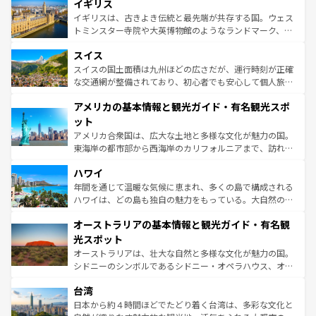
香り高いラベンダー畑など、多彩な楽しみ方が可能だ。さ
イギリス
顔を持つこの国は、どこを歩いても飽きることがない。ベ
らに、パリ以外の地域にも魅力が溢れており、どの街角に
ルリンの文化的活気、バイエルン州のアルプスの絶景、そ
イギリスは、古きよき伝統と最先端が共存する国。ウェス
も豊かな歴史と文化が息づいている。パリ以外の個性あふ
してライン川沿いのワイン畑といった風景は必見。ビール
トミンスター寺院や大英博物館のようなランドマーク、歴
れる地方に足を運ぶとそれぞれで全く異なる文化を体験で
とソーセージを味わいながら地元の人と過ごす楽しい時間
史ある大学都市、美しい丘陵地帯や牧歌的な風景など、エ
きるだろう。 なお、新着のフランス情報は
コンテンツ一覧
スイス
は、お酒好きな人にはぜひ体験してほしい。 なお、新着の
リアごとに異なる魅力がある。また、優雅なアフタヌーン
を参照してほしい。
ドイツ情報は
コンテンツ一覧
を参照してほしい。
ティー、ビール好きにはたまらない英国パブ、サッカー観
スイスの国土面積は九州ほどの広さだが、運行時刻が正確
戦など、本場だからこそできる体験も豊富。イギリスを旅
な交通網が整備されており、初心者でも安心して個人旅行
して楽しみつくそう。 なお、新着のイギリス情報は
コンテ
を楽しめる。日本同様に時刻表どおりの旅が可能だ。中世
アメリカの基本情報と観光ガイド・有名観光スポ
ンツ一覧
を参照してほしい。
の建物がそのまま残る町や、スイスならではのユニークな
博物館もあり、アルプス観光だけでなく町歩きも満喫する
ット
ことができる。国民の所得が高いため物価も高いが、旅行
アメリカ合衆国は、広大な土地と多様な文化が魅力の国。
者向けの交通パス提供のサービスもあり、うまく活用すれ
東海岸の都市部から西海岸のカリフォルニアまで、訪れる
ば市内交通費無料で観光を楽しむこともできる。 なお、新
場所ごとに異なる風景と体験が待っている。ニューヨーク
着のスイス情報は
コンテンツ一覧
を参照してほしい。
ハワイ
のような巨大都市は、観光、ショッピング、エンターテイ
ンメントが詰まった刺激的なスポットだ。一方、アメリカ
年間を通じて温暖な気候に恵まれ、多くの島で構成される
西部には大自然が広がり、グランドキャニオンやイエロー
ハワイは、どの島も独自の魅力をもっている。大自然の神
ストーン国立公園といった絶景が堪能できる。さらに、南
秘を感じたいなら、火山が生み出した壮大な景観を誇るハ
オーストラリアの基本情報と観光ガイド・有名観
部のニューオーリンズでは、音楽と美食が融合した独特の
ワイ島は見逃せない。また、定番の観光地といえばオアフ
文化が魅力。旅行者はアメリカの各地域で異なる魅力を楽
島だが、静かな自然を求めるならマウイ島やカウアイ島が
光スポット
しみながら、その多様性と豊かな歴史を感じることができ
おすすめ。エメラルドグリーンに輝く海をはじめ、豊かな
オーストラリアは、壮大な自然と多様な文化が魅力の国。
るだろう。車でのロードトリップや列車の旅も、アメリカ
文化や歴史が息づいている。「アロハスピリット」と呼ば
シドニーのシンボルであるシドニー・オペラハウス、オー
ならではの贅沢な旅のスタイルだ。 なお、新着のアメリカ
れるおもてなしの心で訪れる人々を迎えてくれるハワイの
ストラリア東海岸北部に広がる大サンゴ礁地帯グレートバ
情報は
コンテンツ一覧
を参照してほしい。
人々、おいしいローカルフードやハワイアンミュージッ
台湾
リアリーフや大陸中央部にそびえるウルル（エアーズロッ
ク、伝統的なフラダンスなど、すべてがハワイの魅力を彩
ク）、タスマニアの美しい原生林やケアンズの熱帯雨林な
日本から約４時間ほどでたどり着く台湾は、多彩な文化と
っている。訪れるたびに新しい発見と感動が待っているハ