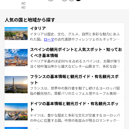
AD
AD
人気の国と地域から探す
イタリア
イタリアは歴史、文化、グルメ、自然と多彩な魅力にあふ
れた国。
ローマ
の古代遺跡やフィレンツェのルネッサンス
美術、ヴェネツィアの運河など、歴史あるスポットはもち
スペインの観光ポイントと人気スポット・知ってお
ろん、トスカーナの美しい田園風景やアマルフィ海岸の絶
景など、自然景観も見逃せない。観光の合間には、本場の
くべき基本情報
ピザやパスタなど、絶品のイタリア料理を堪能することも
イベリア半島のほぼ80％を占めるスペインは、太陽が降り
できる。朝目覚めてから夜眠るまで、すべての瞬間を楽し
注ぐ地中海沿岸から雄大なピレネー山脈まで、多彩な自然
ませてくれるイタリアで、忘れられない旅をしてみよう！
と文化が詰まったヨーロッパ屈指の旅行先だ。多様な地域
なお、新着のイタリア情報は
コンテンツ一覧
を参照してほ
フランスの基本情報と観光ガイド・有名観光スポ
文化が根付くこの国では、情熱的なフラメンコ、熱気あふ
しい。
れる闘牛、そして美味しいタパスが生活の一部となってい
ット
る。首都マドリードの洗練された雰囲気や、バルセロナの
フランスは、世界中の旅行者を魅了し続けるヨーロッパ屈
アートに溢れた街角から、地方では古代ローマ遺跡や中世
指の観光地だ。首都パリのエッフェル塔やルーブル美術館
の城塞都市、穏やかなビーチリゾートまで多彩な表情を見
といった象徴的なスポットから、田舎町の古風な美しさま
せる。地方によって風土や気候が異なるスペインはその個
ドイツの基本情報と観光ガイド・有名観光スポッ
で、幅広い魅力が詰まっている。華麗な宮殿、歴史的な大
性で訪れる人を魅了する。 なお、新着のスペイン情報は
コ
聖堂、美しいビーチ、そして豊かな自然が、訪れる者を心
ト
ンテンツ一覧
を参照してほしい。
から魅了する。また、フランスは美食の国としても知ら
ドイツは、豊かな歴史と多彩な文化が交差するヨーロッパ
れ、フランス料理はユネスコ無形文化遺産にも登録されて
の中心に位置する国。中世の街並みが残るロマンチック街
いる。シャンパンの発祥地であるランス、プロヴァンスの
道から、未来を先取りするようなモダンな都市まで多様な