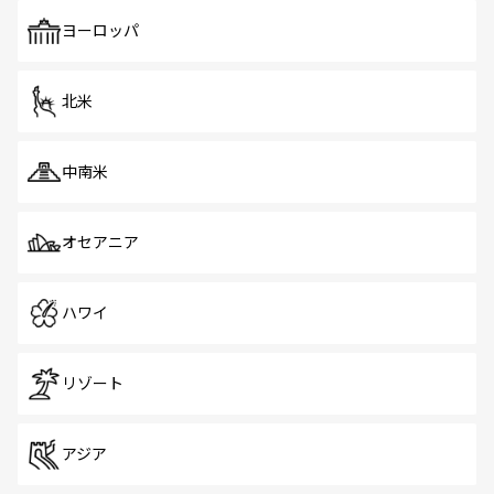
も、旅行者にとっては魅力的なポイント。グルメも豊富
で、ホーカーズは地元の風情を楽しめる外せないスポット
ヨーロッパ
だ。訪れる人を飽きさせないシンガポールで、多様な魅力
を体感しよう。 なお、新着のシンガポール情報は
コンテン
ツ一覧
を参照してほしい。
北米
中南米
オセアニア
ハワイ
リゾート
アジア