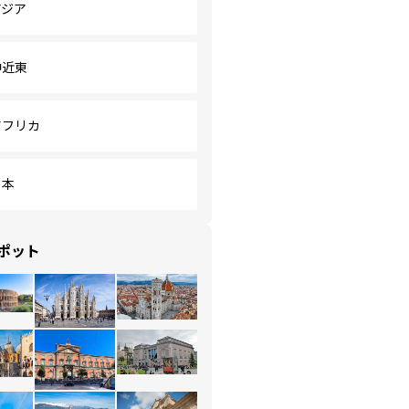
アジア
中近東
アフリカ
日本
ポット