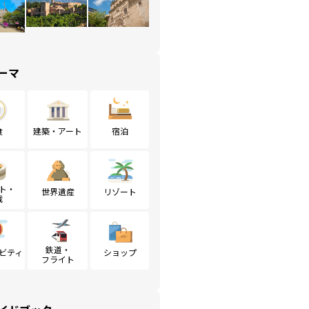
ーマ
食
建築・アート
宿泊
ト・
世界遺産
リゾート
戦
鉄道・
ビティ
ショップ
フライト