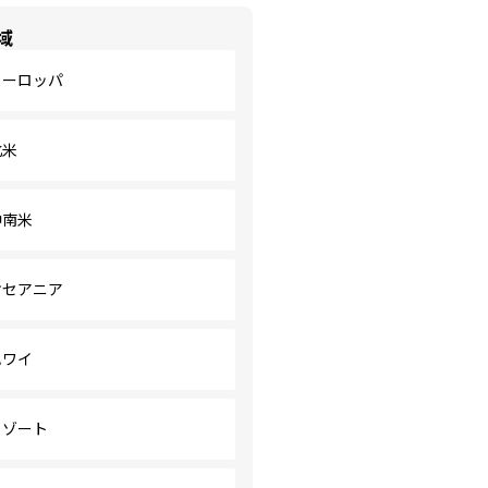
域
ヨーロッパ
北米
中南米
オセアニア
ハワイ
リゾート