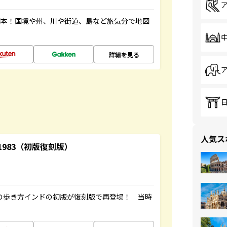
図本！国境や州、川や街道、島など旅気分で地図
詳細を見る
人気ス
-1983（初版復刻版）
球の歩き方インドの初版が復刻版で再登場！ 当時