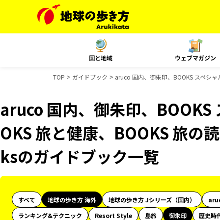
国と地域
ウェブマガジン
TOP
ガイドブック
aruco 国内、御朱印、BOOKS スペシ
aruco 国内、御朱印、BOOK
OKS 旅と健康、BOOKS 旅の読
ksのガイドブック一覧
すべて
地球の歩き方 海外
地球の歩き方 Jシリーズ（国内）
aru
ランキング&テクニック
Resort Style
島旅
御朱印
歴史時