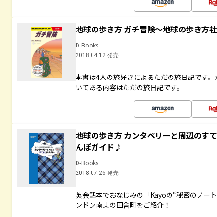
地球の歩き方 ガチ冒険～地球の歩き方
D-Books
2018.04.12 発売
本書は4人の旅好きによるただの旅日記です。
いてある内容はただの旅日記です。
地球の歩き方 カンタベリーと周辺のす
んぽガイド♪
D-Books
2018.07.26 発売
英会話本でおなじみの「Kayoの“秘密のノー
ンドン南東の田舎町をご紹介！