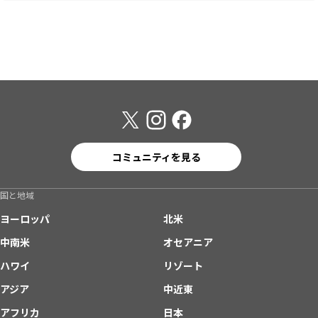
コミュニティを見る
国と地域
ヨーロッパ
北米
中南米
オセアニア
ハワイ
リゾート
アジア
中近東
アフリカ
日本