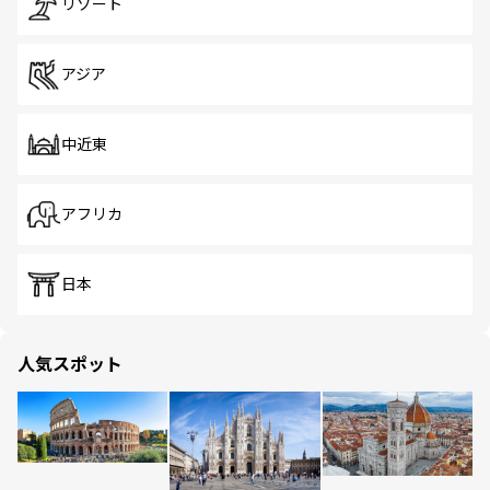
リゾート
アジア
中近東
アフリカ
日本
人気スポット