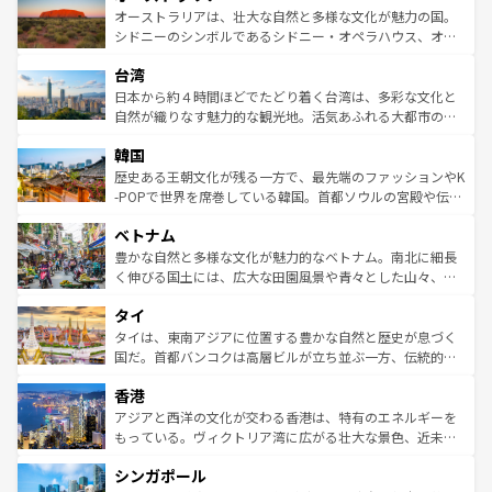
文化が魅力。旅行者はアメリカの各地域で異なる魅力を楽
島だが、静かな自然を求めるならマウイ島やカウアイ島が
オーストラリアは、壮大な自然と多様な文化が魅力の国。
しみながら、その多様性と豊かな歴史を感じることができ
おすすめ。エメラルドグリーンに輝く海をはじめ、豊かな
シドニーのシンボルであるシドニー・オペラハウス、オー
るだろう。車でのロードトリップや列車の旅も、アメリカ
文化や歴史が息づいている。「アロハスピリット」と呼ば
ストラリア東海岸北部に広がる大サンゴ礁地帯グレートバ
ならではの贅沢な旅のスタイルだ。 なお、新着のアメリカ
台湾
れるおもてなしの心で訪れる人々を迎えてくれるハワイの
リアリーフや大陸中央部にそびえるウルル（エアーズロッ
情報は
コンテンツ一覧
を参照してほしい。
人々、おいしいローカルフードやハワイアンミュージッ
ク）、タスマニアの美しい原生林やケアンズの熱帯雨林な
日本から約４時間ほどでたどり着く台湾は、多彩な文化と
ク、伝統的なフラダンスなど、すべてがハワイの魅力を彩
ど、見どころがたくさん。また、カフェやワイン、オージ
自然が織りなす魅力的な観光地。活気あふれる大都市の台
っている。訪れるたびに新しい発見と感動が待っているハ
ービーフなどの食文化も豊かで、美味しいものであふれて
北やノスタルジックな町並みが人気な九份（ジォウフェ
ワイを、存分に味わってほしい。 なお、新着のハワイ情報
韓国
いる。アクティビティも充実しており、サーフィンやダイ
ン）、静ひつな山岳地帯である台湾東部など、都市の喧騒
は
コンテンツ一覧
を参照してほしい。
ビング、ハイキングなど、アウトドア好きにはたまらな
と山間の静けさが共存しており、訪れる人に新しい発見と
歴史ある王朝文化が残る一方で、最先端のファッションやK
い。オーストラリアの多彩な魅力を存分に味わいつくそ
驚きをもたらしてくれる。また、奥深い台湾の食文化も魅
-POPで世界を席巻している韓国。首都ソウルの宮殿や伝統
う。 なお、新着のオーストラリア情報は
コンテンツ一覧
を
力で、夜市などの屋台グルメから高級料理、ヘルシーで美
家屋が並ぶエリアでは韓国の歴史と文化に浸ることがで
参照してほしい。
ベトナム
容にもいいと評判のスイーツなど、バラエティ豊かな料理
き、地方に足を延ばせば四季折々の自然美を楽しむことが
が味わえる。 なお、新着の台湾情報は
コンテンツ一覧
を参
できる。そして、キムチや焼肉、絶品のストリートフード
豊かな自然と多様な文化が魅力的なベトナム。南北に細長
照してほしい。
まで、さまざまな韓国料理が待っている。夜には、韓国な
く伸びる国土には、広大な田園風景や青々とした山々、世
らではのナイトライフも堪能できる。あたたかいホスピタ
界遺産に登録された壮大な自然景観が点在し、都市部では
タイ
リティに包まれながら、韓国の多彩な魅力を心ゆくまで味
急速な発展と共に伝統が息づく。ハノイの古い町並みやホ
わってみてほしい。 なお、新着の韓国情報は
コンテンツ一
ーチミン市のフランス統治時代の建物も、独特の雰囲気を
タイは、東南アジアに位置する豊かな自然と歴史が息づく
覧
を参照してほしい。
醸し出している。また、バラエティの豊かさとおいしさで
国だ。首都バンコクは高層ビルが立ち並ぶ一方、伝統的な
世界中の食通を魅了してやまないベトナム料理も魅力のひ
寺院や市場がいたるところに点在し、古きよき文化と現代
香港
とつ。フォーやバインミー、ベトナムコーヒーなどは、ぜ
の活気が交差している。北部ではチェンマイなどの山岳地
ひ現地で味わいたい。どの地域を訪れてもあたたかい人々
帯で自然と触れ合い、南部ではプーケットやクラビの美し
アジアと西洋の文化が交わる香港は、特有のエネルギーを
が旅行者を迎えてくれるので、きっと忘れられない旅にな
いビーチでリゾート気分を楽しむことができる。タイ料理
もっている。ヴィクトリア湾に広がる壮大な景色、近未来
るはずだ。 なお、新着のベトナム情報は
コンテンツ一覧
を
は世界的に有名で、屋台から高級レストランまで味覚を刺
的なアートスポット、そして歴史と現代が融合した町並
参照してほしい。
シンガポール
激する。気候は一年中温暖で、どの季節にも異なる楽しみ
み、どこを訪れても感動するはず。観光スポットが密集し