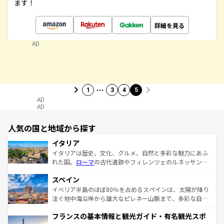
ます！
詳細を見る
AD
…
1
3
4
5
AD
AD
人気の国と地域から探す
イタリア
イタリアは歴史、文化、グルメ、自然と多彩な魅力にあふ
れた国。
ローマ
の古代遺跡やフィレンツェのルネッサンス
美術、ヴェネツィアの運河など、歴史あるスポットはもち
スペイン
ろん、トスカーナの美しい田園風景やアマルフィ海岸の絶
景など、自然景観も見逃せない。観光の合間には、本場の
イベリア半島のほぼ80％を占めるスペインは、太陽が降り
ピザやパスタなど、絶品のイタリア料理を堪能することも
注ぐ地中海沿岸から雄大なピレネー山脈まで、多彩な自然
できる。朝目覚めてから夜眠るまで、すべての瞬間を楽し
と文化が詰まったヨーロッパ屈指の旅行先だ。多様な地域
フランスの基本情報と観光ガイド・有名観光スポ
ませてくれるイタリアで、忘れられない旅をしてみよう！
文化が根付くこの国では、情熱的なフラメンコ、熱気あふ