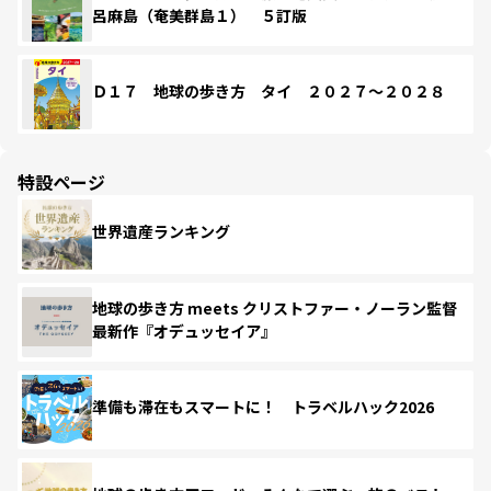
呂麻島（奄美群島１） ５訂版
Ｄ１７ 地球の歩き方 タイ ２０２７～２０２８
特設ページ
世界遺産ランキング
地球の歩き方 meets クリストファー・ノーラン監督
最新作『オデュッセイア』
準備も滞在もスマートに！ トラベルハック2026