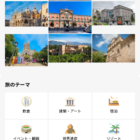
旅のテーマ
飲食
建築・アート
宿泊
イベント・観戦
世界遺産
リゾート