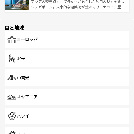
が待っている。親しみやすいタイの人々、仏教を中心とし
ており、効率よく見どころを回れるのも魅力。息をのむよ
アジアの交差点として多文化が融合した独自の魅力を放つ
た文化、そして多様な観光資源が、訪れる旅人を魅了し続
うな絶景から文化的な体験まで、香港を存分に楽しみ尽く
シンガポール。未来的な建築物が並ぶマリーナベイ、歴史
ける。 なお、新着のタイ情報は
コンテンツ一覧
を参照して
そう。 なお、新着の香港情報は
コンテンツ一覧
を参照して
と伝統を感じられるエスニックタウン、多数の緑豊かな公
ほしい。
ほしい。
園や自然保護区など、自然が調和した近代的な景観と文化
の多様性あふれるカラフルな町は、どこを歩いても新しい
国と地域
発見がある。さらに、治安のよさや充実した公共交通機関
も、旅行者にとっては魅力的なポイント。グルメも豊富
で、ホーカーズは地元の風情を楽しめる外せないスポット
ヨーロッパ
だ。訪れる人を飽きさせないシンガポールで、多様な魅力
を体感しよう。 なお、新着のシンガポール情報は
コンテン
ツ一覧
を参照してほしい。
北米
中南米
オセアニア
ハワイ