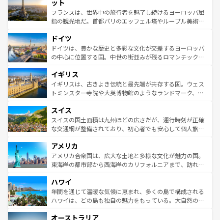
なお、新着のイタリア情報は
コンテンツ一覧
を参照してほ
れる闘牛、そして美味しいタパスが生活の一部となってい
ット
しい。
る。首都マドリードの洗練された雰囲気や、バルセロナの
フランスは、世界中の旅行者を魅了し続けるヨーロッパ屈
アートに溢れた街角から、地方では古代ローマ遺跡や中世
指の観光地だ。首都パリのエッフェル塔やルーブル美術館
の城塞都市、穏やかなビーチリゾートまで多彩な表情を見
といった象徴的なスポットから、田舎町の古風な美しさま
せる。地方によって風土や気候が異なるスペインはその個
ドイツ
で、幅広い魅力が詰まっている。華麗な宮殿、歴史的な大
性で訪れる人を魅了する。 なお、新着のスペイン情報は
コ
聖堂、美しいビーチ、そして豊かな自然が、訪れる者を心
ドイツは、豊かな歴史と多彩な文化が交差するヨーロッパ
ンテンツ一覧
を参照してほしい。
から魅了する。また、フランスは美食の国としても知ら
の中心に位置する国。中世の街並みが残るロマンチック街
れ、フランス料理はユネスコ無形文化遺産にも登録されて
道から、未来を先取りするようなモダンな都市まで多様な
イギリス
いる。シャンパンの発祥地であるランス、プロヴァンスの
顔を持つこの国は、どこを歩いても飽きることがない。ベ
香り高いラベンダー畑など、多彩な楽しみ方が可能だ。さ
ルリンの文化的活気、バイエルン州のアルプスの絶景、そ
イギリスは、古きよき伝統と最先端が共存する国。ウェス
らに、パリ以外の地域にも魅力が溢れており、どの街角に
してライン川沿いのワイン畑といった風景は必見。ビール
トミンスター寺院や大英博物館のようなランドマーク、歴
も豊かな歴史と文化が息づいている。パリ以外の個性あふ
とソーセージを味わいながら地元の人と過ごす楽しい時間
史ある大学都市、美しい丘陵地帯や牧歌的な風景など、エ
れる地方に足を運ぶとそれぞれで全く異なる文化を体験で
スイス
は、お酒好きな人にはぜひ体験してほしい。 なお、新着の
リアごとに異なる魅力がある。また、優雅なアフタヌーン
きるだろう。 なお、新着のフランス情報は
コンテンツ一覧
ドイツ情報は
コンテンツ一覧
を参照してほしい。
ティー、ビール好きにはたまらない英国パブ、サッカー観
スイスの国土面積は九州ほどの広さだが、運行時刻が正確
を参照してほしい。
戦など、本場だからこそできる体験も豊富。イギリスを旅
な交通網が整備されており、初心者でも安心して個人旅行
して楽しみつくそう。 なお、新着のイギリス情報は
コンテ
を楽しめる。日本同様に時刻表どおりの旅が可能だ。中世
アメリカ
ンツ一覧
を参照してほしい。
の建物がそのまま残る町や、スイスならではのユニークな
博物館もあり、アルプス観光だけでなく町歩きも満喫する
アメリカ合衆国は、広大な土地と多様な文化が魅力の国。
ことができる。国民の所得が高いため物価も高いが、旅行
東海岸の都市部から西海岸のカリフォルニアまで、訪れる
者向けの交通パス提供のサービスもあり、うまく活用すれ
場所ごとに異なる風景と体験が待っている。ニューヨーク
ハワイ
ば市内交通費無料で観光を楽しむこともできる。 なお、新
のような巨大都市は、観光、ショッピング、エンターテイ
着のスイス情報は
コンテンツ一覧
を参照してほしい。
ンメントが詰まった刺激的なスポットだ。一方、アメリカ
年間を通じて温暖な気候に恵まれ、多くの島で構成される
西部には大自然が広がり、グランドキャニオンやイエロー
ハワイは、どの島も独自の魅力をもっている。大自然の神
ストーン国立公園といった絶景が堪能できる。さらに、南
秘を感じたいなら、火山が生み出した壮大な景観を誇るハ
オーストラリア
部のニューオーリンズでは、音楽と美食が融合した独特の
ワイ島は見逃せない。また、定番の観光地といえばオアフ