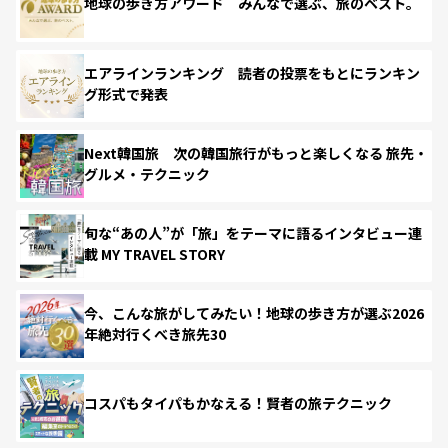
地球の歩き方アワード みんなで選ぶ、旅のベスト。
エアラインランキング 読者の投票をもとにランキン
グ形式で発表
Next韓国旅 次の韓国旅行がもっと楽しくなる 旅先・
グルメ・テクニック
旬な“あの人”が「旅」をテーマに語るインタビュー連
載 MY TRAVEL STORY
今、こんな旅がしてみたい！地球の歩き方が選ぶ2026
年絶対行くべき旅先30
コスパもタイパもかなえる！賢者の旅テクニック