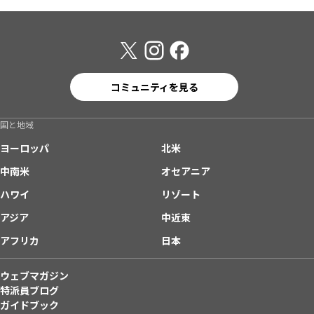
コミュニティを見る
国と地域
ヨーロッパ
北米
中南米
オセアニア
ハワイ
リゾート
アジア
中近東
アフリカ
日本
ウェブマガジン
特派員ブログ
ガイドブック