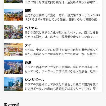
ク、伝統的なフラダンスなど、すべてがハワイの魅力を彩
ど、見どころがたくさん。また、カフェやワイン、オージ
自然が織りなす魅力的な観光地。活気あふれる大都市の台
っている。訪れるたびに新しい発見と感動が待っているハ
ービーフなどの食文化も豊かで、美味しいものであふれて
北やノスタルジックな町並みが人気な九份（ジォウフェ
ワイを、存分に味わってほしい。 なお、新着のハワイ情報
韓国
いる。アクティビティも充実しており、サーフィンやダイ
ン）、静ひつな山岳地帯である台湾東部など、都市の喧騒
は
コンテンツ一覧
を参照してほしい。
ビング、ハイキングなど、アウトドア好きにはたまらな
と山間の静けさが共存しており、訪れる人に新しい発見と
歴史ある王朝文化が残る一方で、最先端のファッションやK
い。オーストラリアの多彩な魅力を存分に味わいつくそ
驚きをもたらしてくれる。また、奥深い台湾の食文化も魅
-POPで世界を席巻している韓国。首都ソウルの宮殿や伝統
う。 なお、新着のオーストラリア情報は
コンテンツ一覧
を
力で、夜市などの屋台グルメから高級料理、ヘルシーで美
家屋が並ぶエリアでは韓国の歴史と文化に浸ることがで
参照してほしい。
ベトナム
容にもいいと評判のスイーツなど、バラエティ豊かな料理
き、地方に足を延ばせば四季折々の自然美を楽しむことが
が味わえる。 なお、新着の台湾情報は
コンテンツ一覧
を参
できる。そして、キムチや焼肉、絶品のストリートフード
豊かな自然と多様な文化が魅力的なベトナム。南北に細長
照してほしい。
まで、さまざまな韓国料理が待っている。夜には、韓国な
く伸びる国土には、広大な田園風景や青々とした山々、世
らではのナイトライフも堪能できる。あたたかいホスピタ
界遺産に登録された壮大な自然景観が点在し、都市部では
タイ
リティに包まれながら、韓国の多彩な魅力を心ゆくまで味
急速な発展と共に伝統が息づく。ハノイの古い町並みやホ
わってみてほしい。 なお、新着の韓国情報は
コンテンツ一
ーチミン市のフランス統治時代の建物も、独特の雰囲気を
タイは、東南アジアに位置する豊かな自然と歴史が息づく
覧
を参照してほしい。
醸し出している。また、バラエティの豊かさとおいしさで
国だ。首都バンコクは高層ビルが立ち並ぶ一方、伝統的な
世界中の食通を魅了してやまないベトナム料理も魅力のひ
寺院や市場がいたるところに点在し、古きよき文化と現代
香港
とつ。フォーやバインミー、ベトナムコーヒーなどは、ぜ
の活気が交差している。北部ではチェンマイなどの山岳地
ひ現地で味わいたい。どの地域を訪れてもあたたかい人々
帯で自然と触れ合い、南部ではプーケットやクラビの美し
アジアと西洋の文化が交わる香港は、特有のエネルギーを
が旅行者を迎えてくれるので、きっと忘れられない旅にな
いビーチでリゾート気分を楽しむことができる。タイ料理
もっている。ヴィクトリア湾に広がる壮大な景色、近未来
るはずだ。 なお、新着のベトナム情報は
コンテンツ一覧
を
は世界的に有名で、屋台から高級レストランまで味覚を刺
的なアートスポット、そして歴史と現代が融合した町並
参照してほしい。
シンガポール
激する。気候は一年中温暖で、どの季節にも異なる楽しみ
み、どこを訪れても感動するはず。観光スポットが密集し
が待っている。親しみやすいタイの人々、仏教を中心とし
ており、効率よく見どころを回れるのも魅力。息をのむよ
アジアの交差点として多文化が融合した独自の魅力を放つ
た文化、そして多様な観光資源が、訪れる旅人を魅了し続
うな絶景から文化的な体験まで、香港を存分に楽しみ尽く
シンガポール。未来的な建築物が並ぶマリーナベイ、歴史
ける。 なお、新着のタイ情報は
コンテンツ一覧
を参照して
そう。 なお、新着の香港情報は
コンテンツ一覧
を参照して
と伝統を感じられるエスニックタウン、多数の緑豊かな公
ほしい。
ほしい。
園や自然保護区など、自然が調和した近代的な景観と文化
の多様性あふれるカラフルな町は、どこを歩いても新しい
国と地域
発見がある。さらに、治安のよさや充実した公共交通機関