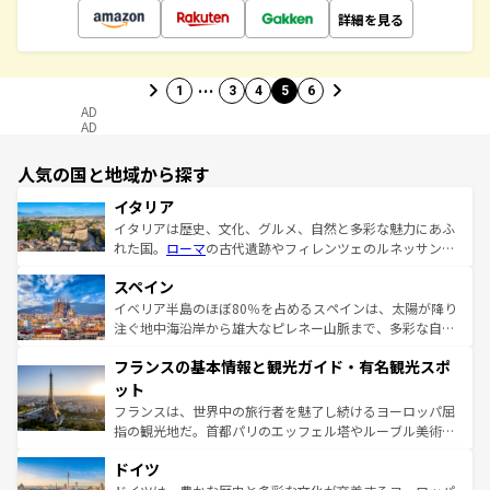
詳細を見る
…
1
3
4
5
6
AD
AD
人気の国と地域から探す
イタリア
イタリアは歴史、文化、グルメ、自然と多彩な魅力にあふ
れた国。
ローマ
の古代遺跡やフィレンツェのルネッサンス
美術、ヴェネツィアの運河など、歴史あるスポットはもち
スペイン
ろん、トスカーナの美しい田園風景やアマルフィ海岸の絶
景など、自然景観も見逃せない。観光の合間には、本場の
イベリア半島のほぼ80％を占めるスペインは、太陽が降り
ピザやパスタなど、絶品のイタリア料理を堪能することも
注ぐ地中海沿岸から雄大なピレネー山脈まで、多彩な自然
できる。朝目覚めてから夜眠るまで、すべての瞬間を楽し
と文化が詰まったヨーロッパ屈指の旅行先だ。多様な地域
フランスの基本情報と観光ガイド・有名観光スポ
ませてくれるイタリアで、忘れられない旅をしてみよう！
文化が根付くこの国では、情熱的なフラメンコ、熱気あふ
なお、新着のイタリア情報は
コンテンツ一覧
を参照してほ
れる闘牛、そして美味しいタパスが生活の一部となってい
ット
しい。
る。首都マドリードの洗練された雰囲気や、バルセロナの
フランスは、世界中の旅行者を魅了し続けるヨーロッパ屈
アートに溢れた街角から、地方では古代ローマ遺跡や中世
指の観光地だ。首都パリのエッフェル塔やルーブル美術館
の城塞都市、穏やかなビーチリゾートまで多彩な表情を見
といった象徴的なスポットから、田舎町の古風な美しさま
せる。地方によって風土や気候が異なるスペインはその個
ドイツ
で、幅広い魅力が詰まっている。華麗な宮殿、歴史的な大
性で訪れる人を魅了する。 なお、新着のスペイン情報は
コ
聖堂、美しいビーチ、そして豊かな自然が、訪れる者を心