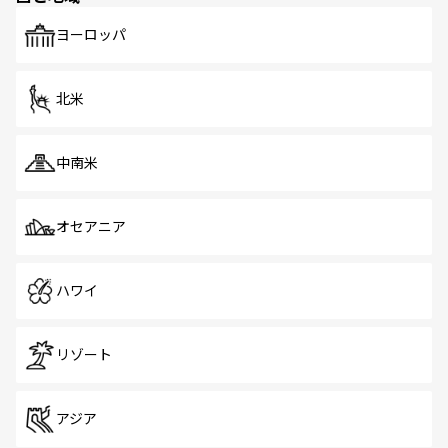
も、旅行者にとっては魅力的なポイント。グルメも豊富
で、ホーカーズは地元の風情を楽しめる外せないスポット
ヨーロッパ
だ。訪れる人を飽きさせないシンガポールで、多様な魅力
を体感しよう。 なお、新着のシンガポール情報は
コンテン
ツ一覧
を参照してほしい。
北米
中南米
オセアニア
ハワイ
リゾート
アジア