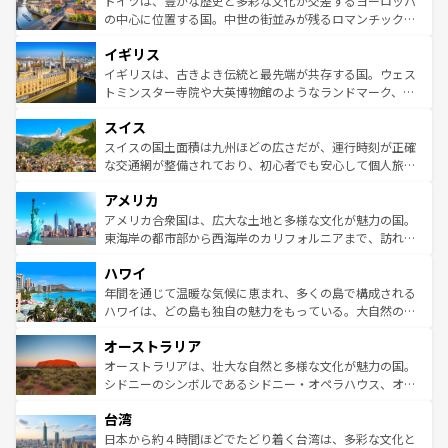
ドイツは、豊かな歴史と多彩な文化が交差するヨーロッパ
ンテンツ一覧
を参照してほしい。
から魅了する。また、フランスは美食の国としても知ら
の中心に位置する国。中世の街並みが残るロマンチック街
れ、フランス料理はユネスコ無形文化遺産にも登録されて
道から、未来を先取りするようなモダンな都市まで多様な
イギリス
いる。シャンパンの発祥地であるランス、プロヴァンスの
顔を持つこの国は、どこを歩いても飽きることがない。ベ
香り高いラベンダー畑など、多彩な楽しみ方が可能だ。さ
ルリンの文化的活気、バイエルン州のアルプスの絶景、そ
イギリスは、古きよき伝統と最先端が共存する国。ウェス
らに、パリ以外の地域にも魅力が溢れており、どの街角に
してライン川沿いのワイン畑といった風景は必見。ビール
トミンスター寺院や大英博物館のようなランドマーク、歴
も豊かな歴史と文化が息づいている。パリ以外の個性あふ
とソーセージを味わいながら地元の人と過ごす楽しい時間
史ある大学都市、美しい丘陵地帯や牧歌的な風景など、エ
れる地方に足を運ぶとそれぞれで全く異なる文化を体験で
スイス
は、お酒好きな人にはぜひ体験してほしい。 なお、新着の
リアごとに異なる魅力がある。また、優雅なアフタヌーン
きるだろう。 なお、新着のフランス情報は
コンテンツ一覧
ドイツ情報は
コンテンツ一覧
を参照してほしい。
ティー、ビール好きにはたまらない英国パブ、サッカー観
スイスの国土面積は九州ほどの広さだが、運行時刻が正確
を参照してほしい。
戦など、本場だからこそできる体験も豊富。イギリスを旅
な交通網が整備されており、初心者でも安心して個人旅行
して楽しみつくそう。 なお、新着のイギリス情報は
コンテ
を楽しめる。日本同様に時刻表どおりの旅が可能だ。中世
アメリカ
ンツ一覧
を参照してほしい。
の建物がそのまま残る町や、スイスならではのユニークな
博物館もあり、アルプス観光だけでなく町歩きも満喫する
アメリカ合衆国は、広大な土地と多様な文化が魅力の国。
ことができる。国民の所得が高いため物価も高いが、旅行
東海岸の都市部から西海岸のカリフォルニアまで、訪れる
者向けの交通パス提供のサービスもあり、うまく活用すれ
場所ごとに異なる風景と体験が待っている。ニューヨーク
ハワイ
ば市内交通費無料で観光を楽しむこともできる。 なお、新
のような巨大都市は、観光、ショッピング、エンターテイ
着のスイス情報は
コンテンツ一覧
を参照してほしい。
ンメントが詰まった刺激的なスポットだ。一方、アメリカ
年間を通じて温暖な気候に恵まれ、多くの島で構成される
西部には大自然が広がり、グランドキャニオンやイエロー
ハワイは、どの島も独自の魅力をもっている。大自然の神
ストーン国立公園といった絶景が堪能できる。さらに、南
秘を感じたいなら、火山が生み出した壮大な景観を誇るハ
オーストラリア
部のニューオーリンズでは、音楽と美食が融合した独特の
ワイ島は見逃せない。また、定番の観光地といえばオアフ
文化が魅力。旅行者はアメリカの各地域で異なる魅力を楽
島だが、静かな自然を求めるならマウイ島やカウアイ島が
オーストラリアは、壮大な自然と多様な文化が魅力の国。
しみながら、その多様性と豊かな歴史を感じることができ
おすすめ。エメラルドグリーンに輝く海をはじめ、豊かな
シドニーのシンボルであるシドニー・オペラハウス、オー
るだろう。車でのロードトリップや列車の旅も、アメリカ
文化や歴史が息づいている。「アロハスピリット」と呼ば
ストラリア東海岸北部に広がる大サンゴ礁地帯グレートバ
ならではの贅沢な旅のスタイルだ。 なお、新着のアメリカ
台湾
れるおもてなしの心で訪れる人々を迎えてくれるハワイの
リアリーフや大陸中央部にそびえるウルル（エアーズロッ
情報は
コンテンツ一覧
を参照してほしい。
人々、おいしいローカルフードやハワイアンミュージッ
ク）、タスマニアの美しい原生林やケアンズの熱帯雨林な
日本から約４時間ほどでたどり着く台湾は、多彩な文化と