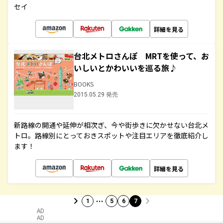
セイ
詳細を見る
台北メトロさんぽ MRTを使って、お
いしいとかわいいを巡る旅♪
BOOKS
2015.05.29 発売
新路線の開通や延伸が相次ぎ、今や街歩きに欠かせない台北メ
トロ。路線別にとっておきスポットや注目エリアを徹底紹介し
ます！
詳細を見る
…
1
5
6
7
AD
AD