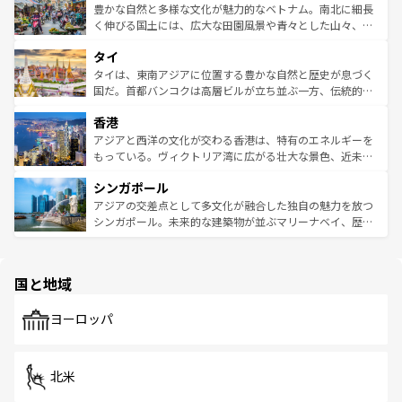
が味わえる。 なお、新着の台湾情報は
コンテンツ一覧
を参
できる。そして、キムチや焼肉、絶品のストリートフード
豊かな自然と多様な文化が魅力的なベトナム。南北に細長
照してほしい。
まで、さまざまな韓国料理が待っている。夜には、韓国な
く伸びる国土には、広大な田園風景や青々とした山々、世
らではのナイトライフも堪能できる。あたたかいホスピタ
界遺産に登録された壮大な自然景観が点在し、都市部では
タイ
リティに包まれながら、韓国の多彩な魅力を心ゆくまで味
急速な発展と共に伝統が息づく。ハノイの古い町並みやホ
わってみてほしい。 なお、新着の韓国情報は
コンテンツ一
ーチミン市のフランス統治時代の建物も、独特の雰囲気を
タイは、東南アジアに位置する豊かな自然と歴史が息づく
覧
を参照してほしい。
醸し出している。また、バラエティの豊かさとおいしさで
国だ。首都バンコクは高層ビルが立ち並ぶ一方、伝統的な
世界中の食通を魅了してやまないベトナム料理も魅力のひ
寺院や市場がいたるところに点在し、古きよき文化と現代
香港
とつ。フォーやバインミー、ベトナムコーヒーなどは、ぜ
の活気が交差している。北部ではチェンマイなどの山岳地
ひ現地で味わいたい。どの地域を訪れてもあたたかい人々
帯で自然と触れ合い、南部ではプーケットやクラビの美し
アジアと西洋の文化が交わる香港は、特有のエネルギーを
が旅行者を迎えてくれるので、きっと忘れられない旅にな
いビーチでリゾート気分を楽しむことができる。タイ料理
もっている。ヴィクトリア湾に広がる壮大な景色、近未来
るはずだ。 なお、新着のベトナム情報は
コンテンツ一覧
を
は世界的に有名で、屋台から高級レストランまで味覚を刺
的なアートスポット、そして歴史と現代が融合した町並
参照してほしい。
シンガポール
激する。気候は一年中温暖で、どの季節にも異なる楽しみ
み、どこを訪れても感動するはず。観光スポットが密集し
が待っている。親しみやすいタイの人々、仏教を中心とし
ており、効率よく見どころを回れるのも魅力。息をのむよ
アジアの交差点として多文化が融合した独自の魅力を放つ
た文化、そして多様な観光資源が、訪れる旅人を魅了し続
うな絶景から文化的な体験まで、香港を存分に楽しみ尽く
シンガポール。未来的な建築物が並ぶマリーナベイ、歴史
ける。 なお、新着のタイ情報は
コンテンツ一覧
を参照して
そう。 なお、新着の香港情報は
コンテンツ一覧
を参照して
と伝統を感じられるエスニックタウン、多数の緑豊かな公
ほしい。
ほしい。
園や自然保護区など、自然が調和した近代的な景観と文化
の多様性あふれるカラフルな町は、どこを歩いても新しい
国と地域
発見がある。さらに、治安のよさや充実した公共交通機関
も、旅行者にとっては魅力的なポイント。グルメも豊富
で、ホーカーズは地元の風情を楽しめる外せないスポット
ヨーロッパ
だ。訪れる人を飽きさせないシンガポールで、多様な魅力
を体感しよう。 なお、新着のシンガポール情報は
コンテン
ツ一覧
を参照してほしい。
北米