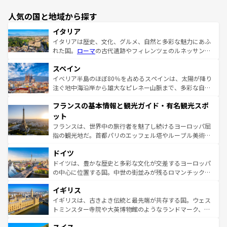
人気の国と地域から探す
イタリア
イタリアは歴史、文化、グルメ、自然と多彩な魅力にあふ
れた国。
ローマ
の古代遺跡やフィレンツェのルネッサンス
美術、ヴェネツィアの運河など、歴史あるスポットはもち
スペイン
ろん、トスカーナの美しい田園風景やアマルフィ海岸の絶
景など、自然景観も見逃せない。観光の合間には、本場の
イベリア半島のほぼ80％を占めるスペインは、太陽が降り
ピザやパスタなど、絶品のイタリア料理を堪能することも
注ぐ地中海沿岸から雄大なピレネー山脈まで、多彩な自然
できる。朝目覚めてから夜眠るまで、すべての瞬間を楽し
と文化が詰まったヨーロッパ屈指の旅行先だ。多様な地域
フランスの基本情報と観光ガイド・有名観光スポ
ませてくれるイタリアで、忘れられない旅をしてみよう！
文化が根付くこの国では、情熱的なフラメンコ、熱気あふ
なお、新着のイタリア情報は
コンテンツ一覧
を参照してほ
れる闘牛、そして美味しいタパスが生活の一部となってい
ット
しい。
る。首都マドリードの洗練された雰囲気や、バルセロナの
フランスは、世界中の旅行者を魅了し続けるヨーロッパ屈
アートに溢れた街角から、地方では古代ローマ遺跡や中世
指の観光地だ。首都パリのエッフェル塔やルーブル美術館
の城塞都市、穏やかなビーチリゾートまで多彩な表情を見
といった象徴的なスポットから、田舎町の古風な美しさま
せる。地方によって風土や気候が異なるスペインはその個
ドイツ
で、幅広い魅力が詰まっている。華麗な宮殿、歴史的な大
性で訪れる人を魅了する。 なお、新着のスペイン情報は
コ
聖堂、美しいビーチ、そして豊かな自然が、訪れる者を心
ドイツは、豊かな歴史と多彩な文化が交差するヨーロッパ
ンテンツ一覧
を参照してほしい。
から魅了する。また、フランスは美食の国としても知ら
の中心に位置する国。中世の街並みが残るロマンチック街
れ、フランス料理はユネスコ無形文化遺産にも登録されて
道から、未来を先取りするようなモダンな都市まで多様な
イギリス
いる。シャンパンの発祥地であるランス、プロヴァンスの
顔を持つこの国は、どこを歩いても飽きることがない。ベ
香り高いラベンダー畑など、多彩な楽しみ方が可能だ。さ
ルリンの文化的活気、バイエルン州のアルプスの絶景、そ
イギリスは、古きよき伝統と最先端が共存する国。ウェス
らに、パリ以外の地域にも魅力が溢れており、どの街角に
してライン川沿いのワイン畑といった風景は必見。ビール
トミンスター寺院や大英博物館のようなランドマーク、歴
も豊かな歴史と文化が息づいている。パリ以外の個性あふ
とソーセージを味わいながら地元の人と過ごす楽しい時間
史ある大学都市、美しい丘陵地帯や牧歌的な風景など、エ
れる地方に足を運ぶとそれぞれで全く異なる文化を体験で
は、お酒好きな人にはぜひ体験してほしい。 なお、新着の