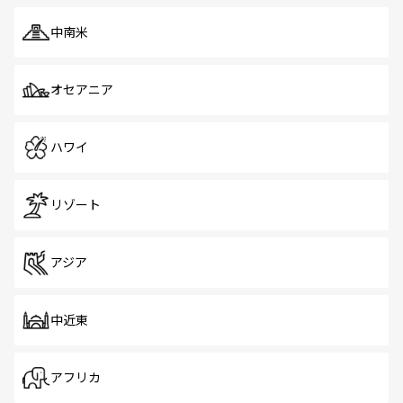
中南米
オセアニア
ハワイ
リゾート
アジア
中近東
アフリカ