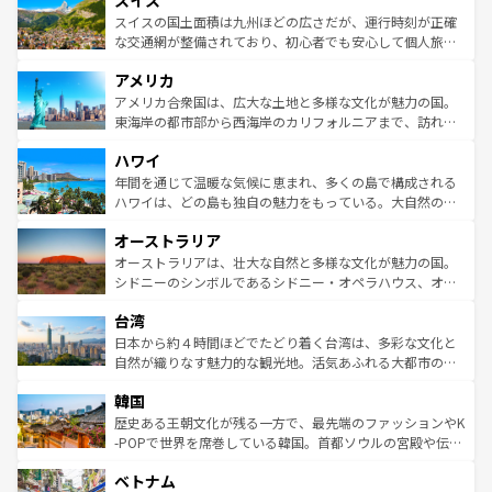
スイス
リアごとに異なる魅力がある。また、優雅なアフタヌーン
きるだろう。 なお、新着のフランス情報は
コンテンツ一覧
ドイツ情報は
コンテンツ一覧
を参照してほしい。
ティー、ビール好きにはたまらない英国パブ、サッカー観
スイスの国土面積は九州ほどの広さだが、運行時刻が正確
を参照してほしい。
戦など、本場だからこそできる体験も豊富。イギリスを旅
な交通網が整備されており、初心者でも安心して個人旅行
して楽しみつくそう。 なお、新着のイギリス情報は
コンテ
を楽しめる。日本同様に時刻表どおりの旅が可能だ。中世
アメリカ
ンツ一覧
を参照してほしい。
の建物がそのまま残る町や、スイスならではのユニークな
博物館もあり、アルプス観光だけでなく町歩きも満喫する
アメリカ合衆国は、広大な土地と多様な文化が魅力の国。
ことができる。国民の所得が高いため物価も高いが、旅行
東海岸の都市部から西海岸のカリフォルニアまで、訪れる
者向けの交通パス提供のサービスもあり、うまく活用すれ
場所ごとに異なる風景と体験が待っている。ニューヨーク
ハワイ
ば市内交通費無料で観光を楽しむこともできる。 なお、新
のような巨大都市は、観光、ショッピング、エンターテイ
着のスイス情報は
コンテンツ一覧
を参照してほしい。
ンメントが詰まった刺激的なスポットだ。一方、アメリカ
年間を通じて温暖な気候に恵まれ、多くの島で構成される
西部には大自然が広がり、グランドキャニオンやイエロー
ハワイは、どの島も独自の魅力をもっている。大自然の神
ストーン国立公園といった絶景が堪能できる。さらに、南
秘を感じたいなら、火山が生み出した壮大な景観を誇るハ
オーストラリア
部のニューオーリンズでは、音楽と美食が融合した独特の
ワイ島は見逃せない。また、定番の観光地といえばオアフ
文化が魅力。旅行者はアメリカの各地域で異なる魅力を楽
島だが、静かな自然を求めるならマウイ島やカウアイ島が
オーストラリアは、壮大な自然と多様な文化が魅力の国。
しみながら、その多様性と豊かな歴史を感じることができ
おすすめ。エメラルドグリーンに輝く海をはじめ、豊かな
シドニーのシンボルであるシドニー・オペラハウス、オー
るだろう。車でのロードトリップや列車の旅も、アメリカ
文化や歴史が息づいている。「アロハスピリット」と呼ば
ストラリア東海岸北部に広がる大サンゴ礁地帯グレートバ
ならではの贅沢な旅のスタイルだ。 なお、新着のアメリカ
台湾
れるおもてなしの心で訪れる人々を迎えてくれるハワイの
リアリーフや大陸中央部にそびえるウルル（エアーズロッ
情報は
コンテンツ一覧
を参照してほしい。
人々、おいしいローカルフードやハワイアンミュージッ
ク）、タスマニアの美しい原生林やケアンズの熱帯雨林な
日本から約４時間ほどでたどり着く台湾は、多彩な文化と
ク、伝統的なフラダンスなど、すべてがハワイの魅力を彩
ど、見どころがたくさん。また、カフェやワイン、オージ
自然が織りなす魅力的な観光地。活気あふれる大都市の台
っている。訪れるたびに新しい発見と感動が待っているハ
ービーフなどの食文化も豊かで、美味しいものであふれて
北やノスタルジックな町並みが人気な九份（ジォウフェ
ワイを、存分に味わってほしい。 なお、新着のハワイ情報
韓国
いる。アクティビティも充実しており、サーフィンやダイ
ン）、静ひつな山岳地帯である台湾東部など、都市の喧騒
は
コンテンツ一覧
を参照してほしい。
ビング、ハイキングなど、アウトドア好きにはたまらな
と山間の静けさが共存しており、訪れる人に新しい発見と
歴史ある王朝文化が残る一方で、最先端のファッションやK
い。オーストラリアの多彩な魅力を存分に味わいつくそ
驚きをもたらしてくれる。また、奥深い台湾の食文化も魅
-POPで世界を席巻している韓国。首都ソウルの宮殿や伝統
う。 なお、新着のオーストラリア情報は
コンテンツ一覧
を
力で、夜市などの屋台グルメから高級料理、ヘルシーで美
家屋が並ぶエリアでは韓国の歴史と文化に浸ることがで
参照してほしい。
ベトナム
容にもいいと評判のスイーツなど、バラエティ豊かな料理
き、地方に足を延ばせば四季折々の自然美を楽しむことが