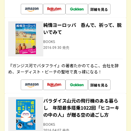
詳細を見る
純情ヨーロッパ 呑んで、祈って、脱
いでみて
BOOKS
2016.09.30 発売
『ガンジス河でバタフライ』の著者たかのてるこ、会社を辞
め、ヌーディスト・ビーチの聖地で真っ裸になる！
詳細を見る
パラダイス山元の飛行機のある暮ら
し 年間最多搭乗1022回「ヒコーキ
の中の人」が贈る空の過ごし方
BOOKS
2016.04.07 発売