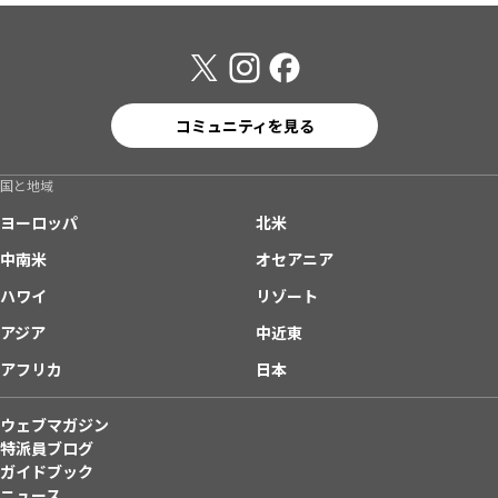
コミュニティを見る
国と地域
ヨーロッパ
北米
中南米
オセアニア
ハワイ
リゾート
アジア
中近東
アフリカ
日本
ウェブマガジン
特派員ブログ
ガイドブック
ニュース