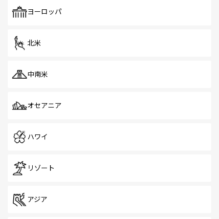
も、旅行者にとっては魅力的なポイント。グルメも豊富
で、ホーカーズは地元の風情を楽しめる外せないスポット
ヨーロッパ
だ。訪れる人を飽きさせないシンガポールで、多様な魅力
を体感しよう。 なお、新着のシンガポール情報は
コンテン
ツ一覧
を参照してほしい。
北米
中南米
オセアニア
ハワイ
リゾート
アジア