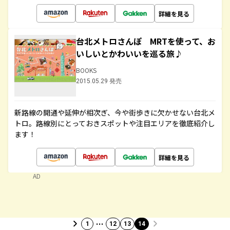
詳細を見る
台北メトロさんぽ MRTを使って、お
いしいとかわいいを巡る旅♪
BOOKS
2015.05.29 発売
新路線の開通や延伸が相次ぎ、今や街歩きに欠かせない台北メ
トロ。路線別にとっておきスポットや注目エリアを徹底紹介し
ます！
詳細を見る
AD
…
1
12
13
14