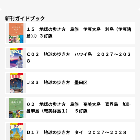
新刊ガイドブック
１５ 地球の歩き方 島旅 伊豆大島 利島（伊豆諸
島①）３訂版
Ｃ０２ 地球の歩き方 ハワイ島 ２０２７～２０２
８
Ｊ３３ 地球の歩き方 墨田区
０２ 地球の歩き方 島旅 奄美大島 喜界島 加計
呂麻島（奄美群島１） ５訂版
Ｄ１７ 地球の歩き方 タイ ２０２７～２０２８