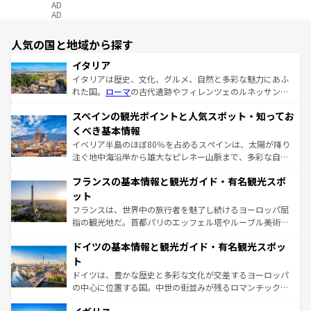
AD
AD
人気の国と地域から探す
イタリア
イタリアは歴史、文化、グルメ、自然と多彩な魅力にあふ
れた国。
ローマ
の古代遺跡やフィレンツェのルネッサンス
美術、ヴェネツィアの運河など、歴史あるスポットはもち
スペインの観光ポイントと人気スポット・知ってお
ろん、トスカーナの美しい田園風景やアマルフィ海岸の絶
景など、自然景観も見逃せない。観光の合間には、本場の
くべき基本情報
ピザやパスタなど、絶品のイタリア料理を堪能することも
イベリア半島のほぼ80％を占めるスペインは、太陽が降り
できる。朝目覚めてから夜眠るまで、すべての瞬間を楽し
注ぐ地中海沿岸から雄大なピレネー山脈まで、多彩な自然
ませてくれるイタリアで、忘れられない旅をしてみよう！
と文化が詰まったヨーロッパ屈指の旅行先だ。多様な地域
なお、新着のイタリア情報は
コンテンツ一覧
を参照してほ
フランスの基本情報と観光ガイド・有名観光スポ
文化が根付くこの国では、情熱的なフラメンコ、熱気あふ
しい。
れる闘牛、そして美味しいタパスが生活の一部となってい
ット
る。首都マドリードの洗練された雰囲気や、バルセロナの
フランスは、世界中の旅行者を魅了し続けるヨーロッパ屈
アートに溢れた街角から、地方では古代ローマ遺跡や中世
指の観光地だ。首都パリのエッフェル塔やルーブル美術館
の城塞都市、穏やかなビーチリゾートまで多彩な表情を見
といった象徴的なスポットから、田舎町の古風な美しさま
せる。地方によって風土や気候が異なるスペインはその個
ドイツの基本情報と観光ガイド・有名観光スポッ
で、幅広い魅力が詰まっている。華麗な宮殿、歴史的な大
性で訪れる人を魅了する。 なお、新着のスペイン情報は
コ
聖堂、美しいビーチ、そして豊かな自然が、訪れる者を心
ト
ンテンツ一覧
を参照してほしい。
から魅了する。また、フランスは美食の国としても知ら
ドイツは、豊かな歴史と多彩な文化が交差するヨーロッパ
れ、フランス料理はユネスコ無形文化遺産にも登録されて
の中心に位置する国。中世の街並みが残るロマンチック街
いる。シャンパンの発祥地であるランス、プロヴァンスの
道から、未来を先取りするようなモダンな都市まで多様な
香り高いラベンダー畑など、多彩な楽しみ方が可能だ。さ