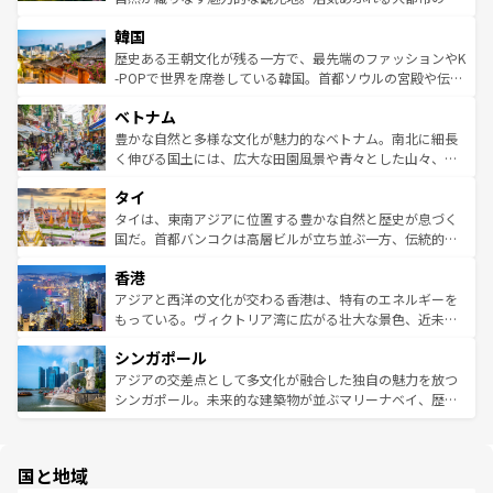
ワイを、存分に味わってほしい。 なお、新着のハワイ情報
ービーフなどの食文化も豊かで、美味しいものであふれて
北やノスタルジックな町並みが人気な九份（ジォウフェ
は
コンテンツ一覧
を参照してほしい。
韓国
いる。アクティビティも充実しており、サーフィンやダイ
ン）、静ひつな山岳地帯である台湾東部など、都市の喧騒
ビング、ハイキングなど、アウトドア好きにはたまらな
と山間の静けさが共存しており、訪れる人に新しい発見と
歴史ある王朝文化が残る一方で、最先端のファッションやK
い。オーストラリアの多彩な魅力を存分に味わいつくそ
驚きをもたらしてくれる。また、奥深い台湾の食文化も魅
-POPで世界を席巻している韓国。首都ソウルの宮殿や伝統
う。 なお、新着のオーストラリア情報は
コンテンツ一覧
を
力で、夜市などの屋台グルメから高級料理、ヘルシーで美
家屋が並ぶエリアでは韓国の歴史と文化に浸ることがで
参照してほしい。
ベトナム
容にもいいと評判のスイーツなど、バラエティ豊かな料理
き、地方に足を延ばせば四季折々の自然美を楽しむことが
が味わえる。 なお、新着の台湾情報は
コンテンツ一覧
を参
できる。そして、キムチや焼肉、絶品のストリートフード
豊かな自然と多様な文化が魅力的なベトナム。南北に細長
照してほしい。
まで、さまざまな韓国料理が待っている。夜には、韓国な
く伸びる国土には、広大な田園風景や青々とした山々、世
らではのナイトライフも堪能できる。あたたかいホスピタ
界遺産に登録された壮大な自然景観が点在し、都市部では
タイ
リティに包まれながら、韓国の多彩な魅力を心ゆくまで味
急速な発展と共に伝統が息づく。ハノイの古い町並みやホ
わってみてほしい。 なお、新着の韓国情報は
コンテンツ一
ーチミン市のフランス統治時代の建物も、独特の雰囲気を
タイは、東南アジアに位置する豊かな自然と歴史が息づく
覧
を参照してほしい。
醸し出している。また、バラエティの豊かさとおいしさで
国だ。首都バンコクは高層ビルが立ち並ぶ一方、伝統的な
世界中の食通を魅了してやまないベトナム料理も魅力のひ
寺院や市場がいたるところに点在し、古きよき文化と現代
香港
とつ。フォーやバインミー、ベトナムコーヒーなどは、ぜ
の活気が交差している。北部ではチェンマイなどの山岳地
ひ現地で味わいたい。どの地域を訪れてもあたたかい人々
帯で自然と触れ合い、南部ではプーケットやクラビの美し
アジアと西洋の文化が交わる香港は、特有のエネルギーを
が旅行者を迎えてくれるので、きっと忘れられない旅にな
いビーチでリゾート気分を楽しむことができる。タイ料理
もっている。ヴィクトリア湾に広がる壮大な景色、近未来
るはずだ。 なお、新着のベトナム情報は
コンテンツ一覧
を
は世界的に有名で、屋台から高級レストランまで味覚を刺
的なアートスポット、そして歴史と現代が融合した町並
参照してほしい。
シンガポール
激する。気候は一年中温暖で、どの季節にも異なる楽しみ
み、どこを訪れても感動するはず。観光スポットが密集し
が待っている。親しみやすいタイの人々、仏教を中心とし
ており、効率よく見どころを回れるのも魅力。息をのむよ
アジアの交差点として多文化が融合した独自の魅力を放つ
た文化、そして多様な観光資源が、訪れる旅人を魅了し続
うな絶景から文化的な体験まで、香港を存分に楽しみ尽く
シンガポール。未来的な建築物が並ぶマリーナベイ、歴史
ける。 なお、新着のタイ情報は
コンテンツ一覧
を参照して
そう。 なお、新着の香港情報は
コンテンツ一覧
を参照して
と伝統を感じられるエスニックタウン、多数の緑豊かな公
ほしい。
ほしい。
園や自然保護区など、自然が調和した近代的な景観と文化
の多様性あふれるカラフルな町は、どこを歩いても新しい
国と地域
発見がある。さらに、治安のよさや充実した公共交通機関