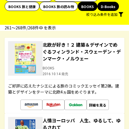
BOOKS 旅と健康
BOOKS 旅の読み物
BOOKS
D-Books
絞り込み条件を追加
261〜268件/268件中 を表示
北欧が好き！２ 建築＆デザインでめ
ぐるフィンランド・スウェーデン・デ
ンマーク・ノルウェー
BOOKS
2016.10.14 発売
ご好評に応えたナシエによる旅のコミックエッセイ第2弾。建
築とデザインをテーマに北欧4ヵ国をめぐります。
詳細を見る
人情ヨーロッパ 人生、ゆるして、ゆ
るされて