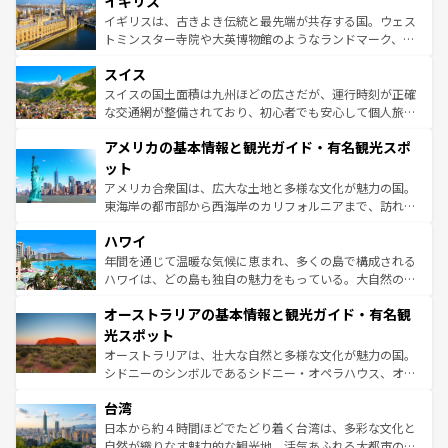
イギリス
顔を持つこの国は、どこを歩いても飽きることがない。ベ
らに、パリ以外の地域にも魅力が溢れており、どの街角に
ルリンの文化的活気、バイエルン州のアルプスの絶景、そ
イギリスは、古きよき伝統と最先端が共存する国。ウェス
も豊かな歴史と文化が息づいている。パリ以外の個性あふ
してライン川沿いのワイン畑といった風景は必見。ビール
トミンスター寺院や大英博物館のようなランドマーク、歴
れる地方に足を運ぶとそれぞれで全く異なる文化を体験で
とソーセージを味わいながら地元の人と過ごす楽しい時間
史ある大学都市、美しい丘陵地帯や牧歌的な風景など、エ
きるだろう。 なお、新着のフランス情報は
コンテンツ一覧
スイス
は、お酒好きな人にはぜひ体験してほしい。 なお、新着の
リアごとに異なる魅力がある。また、優雅なアフタヌーン
を参照してほしい。
ドイツ情報は
コンテンツ一覧
を参照してほしい。
ティー、ビール好きにはたまらない英国パブ、サッカー観
スイスの国土面積は九州ほどの広さだが、運行時刻が正確
戦など、本場だからこそできる体験も豊富。イギリスを旅
な交通網が整備されており、初心者でも安心して個人旅行
して楽しみつくそう。 なお、新着のイギリス情報は
コンテ
を楽しめる。日本同様に時刻表どおりの旅が可能だ。中世
アメリカの基本情報と観光ガイド・有名観光スポ
ンツ一覧
を参照してほしい。
の建物がそのまま残る町や、スイスならではのユニークな
博物館もあり、アルプス観光だけでなく町歩きも満喫する
ット
ことができる。国民の所得が高いため物価も高いが、旅行
アメリカ合衆国は、広大な土地と多様な文化が魅力の国。
者向けの交通パス提供のサービスもあり、うまく活用すれ
東海岸の都市部から西海岸のカリフォルニアまで、訪れる
ば市内交通費無料で観光を楽しむこともできる。 なお、新
場所ごとに異なる風景と体験が待っている。ニューヨーク
着のスイス情報は
コンテンツ一覧
を参照してほしい。
ハワイ
のような巨大都市は、観光、ショッピング、エンターテイ
ンメントが詰まった刺激的なスポットだ。一方、アメリカ
年間を通じて温暖な気候に恵まれ、多くの島で構成される
西部には大自然が広がり、グランドキャニオンやイエロー
ハワイは、どの島も独自の魅力をもっている。大自然の神
ストーン国立公園といった絶景が堪能できる。さらに、南
秘を感じたいなら、火山が生み出した壮大な景観を誇るハ
オーストラリアの基本情報と観光ガイド・有名観
部のニューオーリンズでは、音楽と美食が融合した独特の
ワイ島は見逃せない。また、定番の観光地といえばオアフ
文化が魅力。旅行者はアメリカの各地域で異なる魅力を楽
島だが、静かな自然を求めるならマウイ島やカウアイ島が
光スポット
しみながら、その多様性と豊かな歴史を感じることができ
おすすめ。エメラルドグリーンに輝く海をはじめ、豊かな
オーストラリアは、壮大な自然と多様な文化が魅力の国。
るだろう。車でのロードトリップや列車の旅も、アメリカ
文化や歴史が息づいている。「アロハスピリット」と呼ば
シドニーのシンボルであるシドニー・オペラハウス、オー
ならではの贅沢な旅のスタイルだ。 なお、新着のアメリカ
れるおもてなしの心で訪れる人々を迎えてくれるハワイの
ストラリア東海岸北部に広がる大サンゴ礁地帯グレートバ
情報は
コンテンツ一覧
を参照してほしい。
人々、おいしいローカルフードやハワイアンミュージッ
台湾
リアリーフや大陸中央部にそびえるウルル（エアーズロッ
ク、伝統的なフラダンスなど、すべてがハワイの魅力を彩
ク）、タスマニアの美しい原生林やケアンズの熱帯雨林な
日本から約４時間ほどでたどり着く台湾は、多彩な文化と
っている。訪れるたびに新しい発見と感動が待っているハ
ど、見どころがたくさん。また、カフェやワイン、オージ
自然が織りなす魅力的な観光地。活気あふれる大都市の台