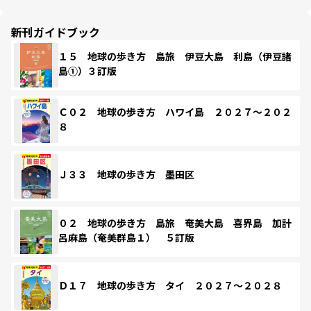
新刊ガイドブック
１５ 地球の歩き方 島旅 伊豆大島 利島（伊豆諸
島①）３訂版
Ｃ０２ 地球の歩き方 ハワイ島 ２０２７～２０２
８
Ｊ３３ 地球の歩き方 墨田区
０２ 地球の歩き方 島旅 奄美大島 喜界島 加計
呂麻島（奄美群島１） ５訂版
Ｄ１７ 地球の歩き方 タイ ２０２７～２０２８