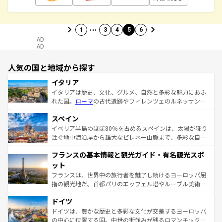
…
1
3
4
5
6
AD
AD
人気の国と地域から探す
イタリア
イタリアは歴史、文化、グルメ、自然と多彩な魅力にあふ
れた国。
ローマ
の古代遺跡やフィレンツェのルネッサンス
美術、ヴェネツィアの運河など、歴史あるスポットはもち
スペイン
ろん、トスカーナの美しい田園風景やアマルフィ海岸の絶
景など、自然景観も見逃せない。観光の合間には、本場の
イベリア半島のほぼ80％を占めるスペインは、太陽が降り
ピザやパスタなど、絶品のイタリア料理を堪能することも
注ぐ地中海沿岸から雄大なピレネー山脈まで、多彩な自然
できる。朝目覚めてから夜眠るまで、すべての瞬間を楽し
と文化が詰まったヨーロッパ屈指の旅行先だ。多様な地域
フランスの基本情報と観光ガイド・有名観光スポ
ませてくれるイタリアで、忘れられない旅をしてみよう！
文化が根付くこの国では、情熱的なフラメンコ、熱気あふ
なお、新着のイタリア情報は
コンテンツ一覧
を参照してほ
れる闘牛、そして美味しいタパスが生活の一部となってい
ット
しい。
る。首都マドリードの洗練された雰囲気や、バルセロナの
フランスは、世界中の旅行者を魅了し続けるヨーロッパ屈
アートに溢れた街角から、地方では古代ローマ遺跡や中世
指の観光地だ。首都パリのエッフェル塔やルーブル美術館
の城塞都市、穏やかなビーチリゾートまで多彩な表情を見
といった象徴的なスポットから、田舎町の古風な美しさま
せる。地方によって風土や気候が異なるスペインはその個
ドイツ
で、幅広い魅力が詰まっている。華麗な宮殿、歴史的な大
性で訪れる人を魅了する。 なお、新着のスペイン情報は
コ
聖堂、美しいビーチ、そして豊かな自然が、訪れる者を心
ドイツは、豊かな歴史と多彩な文化が交差するヨーロッパ
ンテンツ一覧
を参照してほしい。
から魅了する。また、フランスは美食の国としても知ら
の中心に位置する国。中世の街並みが残るロマンチック街