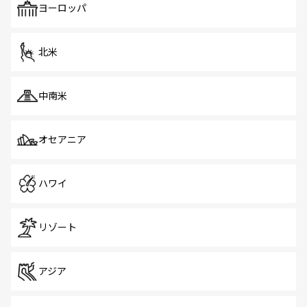
で、ホーカーズは地元の風情を楽しめる外せないスポット
ヨーロッパ
だ。訪れる人を飽きさせないシンガポールで、多様な魅力
を体感しよう。 なお、新着のシンガポール情報は
コンテン
ツ一覧
を参照してほしい。
北米
中南米
オセアニア
ハワイ
リゾート
アジア