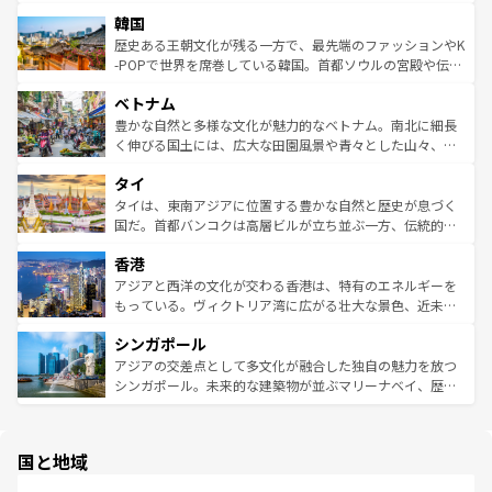
っている。訪れるたびに新しい発見と感動が待っているハ
ービーフなどの食文化も豊かで、美味しいものであふれて
北やノスタルジックな町並みが人気な九份（ジォウフェ
ワイを、存分に味わってほしい。 なお、新着のハワイ情報
韓国
いる。アクティビティも充実しており、サーフィンやダイ
ン）、静ひつな山岳地帯である台湾東部など、都市の喧騒
は
コンテンツ一覧
を参照してほしい。
ビング、ハイキングなど、アウトドア好きにはたまらな
と山間の静けさが共存しており、訪れる人に新しい発見と
歴史ある王朝文化が残る一方で、最先端のファッションやK
い。オーストラリアの多彩な魅力を存分に味わいつくそ
驚きをもたらしてくれる。また、奥深い台湾の食文化も魅
-POPで世界を席巻している韓国。首都ソウルの宮殿や伝統
う。 なお、新着のオーストラリア情報は
コンテンツ一覧
を
力で、夜市などの屋台グルメから高級料理、ヘルシーで美
家屋が並ぶエリアでは韓国の歴史と文化に浸ることがで
参照してほしい。
ベトナム
容にもいいと評判のスイーツなど、バラエティ豊かな料理
き、地方に足を延ばせば四季折々の自然美を楽しむことが
が味わえる。 なお、新着の台湾情報は
コンテンツ一覧
を参
できる。そして、キムチや焼肉、絶品のストリートフード
豊かな自然と多様な文化が魅力的なベトナム。南北に細長
照してほしい。
まで、さまざまな韓国料理が待っている。夜には、韓国な
く伸びる国土には、広大な田園風景や青々とした山々、世
らではのナイトライフも堪能できる。あたたかいホスピタ
界遺産に登録された壮大な自然景観が点在し、都市部では
タイ
リティに包まれながら、韓国の多彩な魅力を心ゆくまで味
急速な発展と共に伝統が息づく。ハノイの古い町並みやホ
わってみてほしい。 なお、新着の韓国情報は
コンテンツ一
ーチミン市のフランス統治時代の建物も、独特の雰囲気を
タイは、東南アジアに位置する豊かな自然と歴史が息づく
覧
を参照してほしい。
醸し出している。また、バラエティの豊かさとおいしさで
国だ。首都バンコクは高層ビルが立ち並ぶ一方、伝統的な
世界中の食通を魅了してやまないベトナム料理も魅力のひ
寺院や市場がいたるところに点在し、古きよき文化と現代
香港
とつ。フォーやバインミー、ベトナムコーヒーなどは、ぜ
の活気が交差している。北部ではチェンマイなどの山岳地
ひ現地で味わいたい。どの地域を訪れてもあたたかい人々
帯で自然と触れ合い、南部ではプーケットやクラビの美し
アジアと西洋の文化が交わる香港は、特有のエネルギーを
が旅行者を迎えてくれるので、きっと忘れられない旅にな
いビーチでリゾート気分を楽しむことができる。タイ料理
もっている。ヴィクトリア湾に広がる壮大な景色、近未来
るはずだ。 なお、新着のベトナム情報は
コンテンツ一覧
を
は世界的に有名で、屋台から高級レストランまで味覚を刺
的なアートスポット、そして歴史と現代が融合した町並
参照してほしい。
シンガポール
激する。気候は一年中温暖で、どの季節にも異なる楽しみ
み、どこを訪れても感動するはず。観光スポットが密集し
が待っている。親しみやすいタイの人々、仏教を中心とし
ており、効率よく見どころを回れるのも魅力。息をのむよ
アジアの交差点として多文化が融合した独自の魅力を放つ
た文化、そして多様な観光資源が、訪れる旅人を魅了し続
うな絶景から文化的な体験まで、香港を存分に楽しみ尽く
シンガポール。未来的な建築物が並ぶマリーナベイ、歴史
ける。 なお、新着のタイ情報は
コンテンツ一覧
を参照して
そう。 なお、新着の香港情報は
コンテンツ一覧
を参照して
と伝統を感じられるエスニックタウン、多数の緑豊かな公
ほしい。
ほしい。
園や自然保護区など、自然が調和した近代的な景観と文化
の多様性あふれるカラフルな町は、どこを歩いても新しい
国と地域
発見がある。さらに、治安のよさや充実した公共交通機関
も、旅行者にとっては魅力的なポイント。グルメも豊富