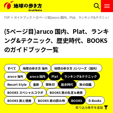
TOP
ガイドブック
(5ページ目)aruco 国内、Plat、ランキング&テクニ
(5ページ目)aruco 国内、Plat、ランキ
ング&テクニック、歴史時代、BOOKS
のガイドブック一覧
すべて
地球の歩き方 海外
地球の歩き方 Jシリーズ（国内）
aruco 海外
aruco 国内
Plat
ランキング&テクニック
Resort Style
島旅
御朱印
歴史時代
旅の図鑑
BOOKS スペシャルコラボ
BOOKS 旅の名言＆絶景
BOOKS 旅と健康
BOOKS 旅の読み物
BOOKS
D-Books
絞り込み条件を追加