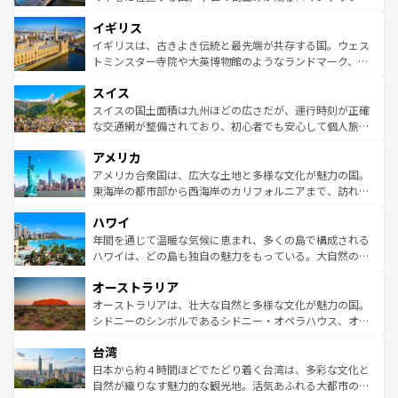
れ、フランス料理はユネスコ無形文化遺産にも登録されて
道から、未来を先取りするようなモダンな都市まで多様な
イギリス
いる。シャンパンの発祥地であるランス、プロヴァンスの
顔を持つこの国は、どこを歩いても飽きることがない。ベ
香り高いラベンダー畑など、多彩な楽しみ方が可能だ。さ
ルリンの文化的活気、バイエルン州のアルプスの絶景、そ
イギリスは、古きよき伝統と最先端が共存する国。ウェス
らに、パリ以外の地域にも魅力が溢れており、どの街角に
してライン川沿いのワイン畑といった風景は必見。ビール
トミンスター寺院や大英博物館のようなランドマーク、歴
も豊かな歴史と文化が息づいている。パリ以外の個性あふ
とソーセージを味わいながら地元の人と過ごす楽しい時間
史ある大学都市、美しい丘陵地帯や牧歌的な風景など、エ
れる地方に足を運ぶとそれぞれで全く異なる文化を体験で
スイス
は、お酒好きな人にはぜひ体験してほしい。 なお、新着の
リアごとに異なる魅力がある。また、優雅なアフタヌーン
きるだろう。 なお、新着のフランス情報は
コンテンツ一覧
ドイツ情報は
コンテンツ一覧
を参照してほしい。
ティー、ビール好きにはたまらない英国パブ、サッカー観
スイスの国土面積は九州ほどの広さだが、運行時刻が正確
を参照してほしい。
戦など、本場だからこそできる体験も豊富。イギリスを旅
な交通網が整備されており、初心者でも安心して個人旅行
して楽しみつくそう。 なお、新着のイギリス情報は
コンテ
を楽しめる。日本同様に時刻表どおりの旅が可能だ。中世
アメリカ
ンツ一覧
を参照してほしい。
の建物がそのまま残る町や、スイスならではのユニークな
博物館もあり、アルプス観光だけでなく町歩きも満喫する
アメリカ合衆国は、広大な土地と多様な文化が魅力の国。
ことができる。国民の所得が高いため物価も高いが、旅行
東海岸の都市部から西海岸のカリフォルニアまで、訪れる
者向けの交通パス提供のサービスもあり、うまく活用すれ
場所ごとに異なる風景と体験が待っている。ニューヨーク
ハワイ
ば市内交通費無料で観光を楽しむこともできる。 なお、新
のような巨大都市は、観光、ショッピング、エンターテイ
着のスイス情報は
コンテンツ一覧
を参照してほしい。
ンメントが詰まった刺激的なスポットだ。一方、アメリカ
年間を通じて温暖な気候に恵まれ、多くの島で構成される
西部には大自然が広がり、グランドキャニオンやイエロー
ハワイは、どの島も独自の魅力をもっている。大自然の神
ストーン国立公園といった絶景が堪能できる。さらに、南
秘を感じたいなら、火山が生み出した壮大な景観を誇るハ
オーストラリア
部のニューオーリンズでは、音楽と美食が融合した独特の
ワイ島は見逃せない。また、定番の観光地といえばオアフ
文化が魅力。旅行者はアメリカの各地域で異なる魅力を楽
島だが、静かな自然を求めるならマウイ島やカウアイ島が
オーストラリアは、壮大な自然と多様な文化が魅力の国。
しみながら、その多様性と豊かな歴史を感じることができ
おすすめ。エメラルドグリーンに輝く海をはじめ、豊かな
シドニーのシンボルであるシドニー・オペラハウス、オー
るだろう。車でのロードトリップや列車の旅も、アメリカ
文化や歴史が息づいている。「アロハスピリット」と呼ば
ストラリア東海岸北部に広がる大サンゴ礁地帯グレートバ
ならではの贅沢な旅のスタイルだ。 なお、新着のアメリカ
台湾
れるおもてなしの心で訪れる人々を迎えてくれるハワイの
リアリーフや大陸中央部にそびえるウルル（エアーズロッ
情報は
コンテンツ一覧
を参照してほしい。
人々、おいしいローカルフードやハワイアンミュージッ
ク）、タスマニアの美しい原生林やケアンズの熱帯雨林な
日本から約４時間ほどでたどり着く台湾は、多彩な文化と
ク、伝統的なフラダンスなど、すべてがハワイの魅力を彩
ど、見どころがたくさん。また、カフェやワイン、オージ
自然が織りなす魅力的な観光地。活気あふれる大都市の台