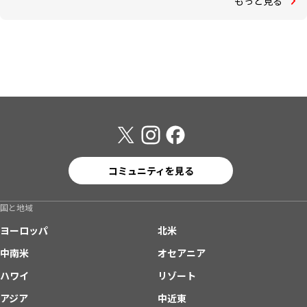
もっと見る
コミュニティを見る
国と地域
ヨーロッパ
北米
中南米
オセアニア
ハワイ
リゾート
アジア
中近東