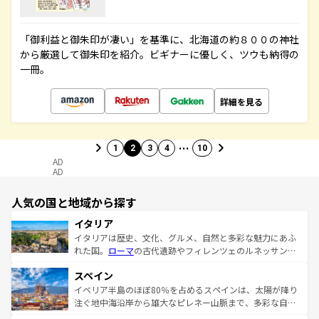
「御利益と御朱印が凄い」を基準に、北海道の約８００の神社
から厳選して御朱印を紹介。ビギナーに優しく、ツウも納得の
一冊。
詳細を見る
…
1
2
3
4
10
AD
AD
人気の国と地域から探す
イタリア
イタリアは歴史、文化、グルメ、自然と多彩な魅力にあふ
れた国。
ローマ
の古代遺跡やフィレンツェのルネッサンス
美術、ヴェネツィアの運河など、歴史あるスポットはもち
スペイン
ろん、トスカーナの美しい田園風景やアマルフィ海岸の絶
景など、自然景観も見逃せない。観光の合間には、本場の
イベリア半島のほぼ80％を占めるスペインは、太陽が降り
ピザやパスタなど、絶品のイタリア料理を堪能することも
注ぐ地中海沿岸から雄大なピレネー山脈まで、多彩な自然
できる。朝目覚めてから夜眠るまで、すべての瞬間を楽し
と文化が詰まったヨーロッパ屈指の旅行先だ。多様な地域