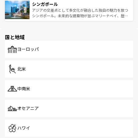
参照してほしい。
シンガポール
激する。気候は一年中温暖で、どの季節にも異なる楽しみ
み、どこを訪れても感動するはず。観光スポットが密集し
が待っている。親しみやすいタイの人々、仏教を中心とし
ており、効率よく見どころを回れるのも魅力。息をのむよ
アジアの交差点として多文化が融合した独自の魅力を放つ
た文化、そして多様な観光資源が、訪れる旅人を魅了し続
うな絶景から文化的な体験まで、香港を存分に楽しみ尽く
シンガポール。未来的な建築物が並ぶマリーナベイ、歴史
ける。 なお、新着のタイ情報は
コンテンツ一覧
を参照して
そう。 なお、新着の香港情報は
コンテンツ一覧
を参照して
と伝統を感じられるエスニックタウン、多数の緑豊かな公
ほしい。
ほしい。
園や自然保護区など、自然が調和した近代的な景観と文化
の多様性あふれるカラフルな町は、どこを歩いても新しい
国と地域
発見がある。さらに、治安のよさや充実した公共交通機関
も、旅行者にとっては魅力的なポイント。グルメも豊富
で、ホーカーズは地元の風情を楽しめる外せないスポット
ヨーロッパ
だ。訪れる人を飽きさせないシンガポールで、多様な魅力
を体感しよう。 なお、新着のシンガポール情報は
コンテン
ツ一覧
を参照してほしい。
北米
中南米
オセアニア
ハワイ