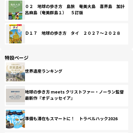
０２ 地球の歩き方 島旅 奄美大島 喜界島 加計
呂麻島（奄美群島１） ５訂版
Ｄ１７ 地球の歩き方 タイ ２０２７～２０２８
特設ページ
世界遺産ランキング
地球の歩き方 meets クリストファー・ノーラン監督
最新作『オデュッセイア』
準備も滞在もスマートに！ トラベルハック2026