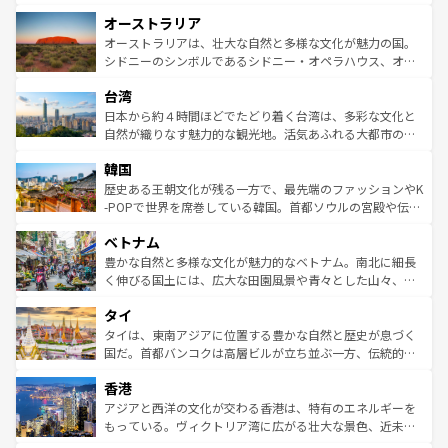
ストーン国立公園といった絶景が堪能できる。さらに、南
秘を感じたいなら、火山が生み出した壮大な景観を誇るハ
オーストラリア
部のニューオーリンズでは、音楽と美食が融合した独特の
ワイ島は見逃せない。また、定番の観光地といえばオアフ
文化が魅力。旅行者はアメリカの各地域で異なる魅力を楽
島だが、静かな自然を求めるならマウイ島やカウアイ島が
オーストラリアは、壮大な自然と多様な文化が魅力の国。
しみながら、その多様性と豊かな歴史を感じることができ
おすすめ。エメラルドグリーンに輝く海をはじめ、豊かな
シドニーのシンボルであるシドニー・オペラハウス、オー
るだろう。車でのロードトリップや列車の旅も、アメリカ
文化や歴史が息づいている。「アロハスピリット」と呼ば
ストラリア東海岸北部に広がる大サンゴ礁地帯グレートバ
ならではの贅沢な旅のスタイルだ。 なお、新着のアメリカ
台湾
れるおもてなしの心で訪れる人々を迎えてくれるハワイの
リアリーフや大陸中央部にそびえるウルル（エアーズロッ
情報は
コンテンツ一覧
を参照してほしい。
人々、おいしいローカルフードやハワイアンミュージッ
ク）、タスマニアの美しい原生林やケアンズの熱帯雨林な
日本から約４時間ほどでたどり着く台湾は、多彩な文化と
ク、伝統的なフラダンスなど、すべてがハワイの魅力を彩
ど、見どころがたくさん。また、カフェやワイン、オージ
自然が織りなす魅力的な観光地。活気あふれる大都市の台
っている。訪れるたびに新しい発見と感動が待っているハ
ービーフなどの食文化も豊かで、美味しいものであふれて
北やノスタルジックな町並みが人気な九份（ジォウフェ
ワイを、存分に味わってほしい。 なお、新着のハワイ情報
韓国
いる。アクティビティも充実しており、サーフィンやダイ
ン）、静ひつな山岳地帯である台湾東部など、都市の喧騒
は
コンテンツ一覧
を参照してほしい。
ビング、ハイキングなど、アウトドア好きにはたまらな
と山間の静けさが共存しており、訪れる人に新しい発見と
歴史ある王朝文化が残る一方で、最先端のファッションやK
い。オーストラリアの多彩な魅力を存分に味わいつくそ
驚きをもたらしてくれる。また、奥深い台湾の食文化も魅
-POPで世界を席巻している韓国。首都ソウルの宮殿や伝統
う。 なお、新着のオーストラリア情報は
コンテンツ一覧
を
力で、夜市などの屋台グルメから高級料理、ヘルシーで美
家屋が並ぶエリアでは韓国の歴史と文化に浸ることがで
参照してほしい。
ベトナム
容にもいいと評判のスイーツなど、バラエティ豊かな料理
き、地方に足を延ばせば四季折々の自然美を楽しむことが
が味わえる。 なお、新着の台湾情報は
コンテンツ一覧
を参
できる。そして、キムチや焼肉、絶品のストリートフード
豊かな自然と多様な文化が魅力的なベトナム。南北に細長
照してほしい。
まで、さまざまな韓国料理が待っている。夜には、韓国な
く伸びる国土には、広大な田園風景や青々とした山々、世
らではのナイトライフも堪能できる。あたたかいホスピタ
界遺産に登録された壮大な自然景観が点在し、都市部では
タイ
リティに包まれながら、韓国の多彩な魅力を心ゆくまで味
急速な発展と共に伝統が息づく。ハノイの古い町並みやホ
わってみてほしい。 なお、新着の韓国情報は
コンテンツ一
ーチミン市のフランス統治時代の建物も、独特の雰囲気を
タイは、東南アジアに位置する豊かな自然と歴史が息づく
覧
を参照してほしい。
醸し出している。また、バラエティの豊かさとおいしさで
国だ。首都バンコクは高層ビルが立ち並ぶ一方、伝統的な
世界中の食通を魅了してやまないベトナム料理も魅力のひ
寺院や市場がいたるところに点在し、古きよき文化と現代
香港
とつ。フォーやバインミー、ベトナムコーヒーなどは、ぜ
の活気が交差している。北部ではチェンマイなどの山岳地
ひ現地で味わいたい。どの地域を訪れてもあたたかい人々
帯で自然と触れ合い、南部ではプーケットやクラビの美し
アジアと西洋の文化が交わる香港は、特有のエネルギーを
が旅行者を迎えてくれるので、きっと忘れられない旅にな
いビーチでリゾート気分を楽しむことができる。タイ料理
もっている。ヴィクトリア湾に広がる壮大な景色、近未来
るはずだ。 なお、新着のベトナム情報は
コンテンツ一覧
を
は世界的に有名で、屋台から高級レストランまで味覚を刺
的なアートスポット、そして歴史と現代が融合した町並