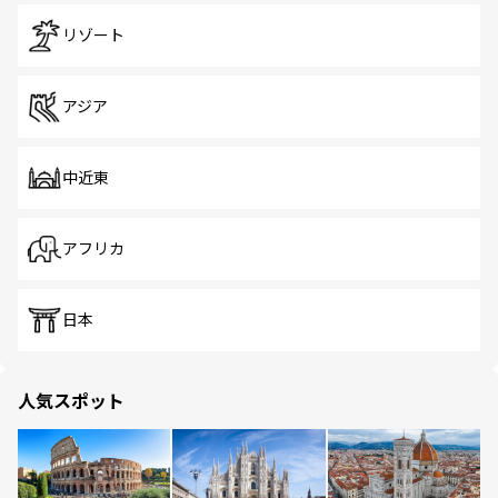
リゾート
アジア
中近東
アフリカ
日本
人気スポット