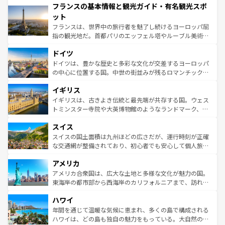
フランスの基本情報と観光ガイド・有名観光スポ
ませてくれるイタリアで、忘れられない旅をしてみよう！
文化が根付くこの国では、情熱的なフラメンコ、熱気あふ
なお、新着のイタリア情報は
コンテンツ一覧
を参照してほ
れる闘牛、そして美味しいタパスが生活の一部となってい
ット
しい。
る。首都マドリードの洗練された雰囲気や、バルセロナの
フランスは、世界中の旅行者を魅了し続けるヨーロッパ屈
アートに溢れた街角から、地方では古代ローマ遺跡や中世
指の観光地だ。首都パリのエッフェル塔やルーブル美術館
の城塞都市、穏やかなビーチリゾートまで多彩な表情を見
といった象徴的なスポットから、田舎町の古風な美しさま
せる。地方によって風土や気候が異なるスペインはその個
ドイツ
で、幅広い魅力が詰まっている。華麗な宮殿、歴史的な大
性で訪れる人を魅了する。 なお、新着のスペイン情報は
コ
聖堂、美しいビーチ、そして豊かな自然が、訪れる者を心
ドイツは、豊かな歴史と多彩な文化が交差するヨーロッパ
ンテンツ一覧
を参照してほしい。
から魅了する。また、フランスは美食の国としても知ら
の中心に位置する国。中世の街並みが残るロマンチック街
れ、フランス料理はユネスコ無形文化遺産にも登録されて
道から、未来を先取りするようなモダンな都市まで多様な
イギリス
いる。シャンパンの発祥地であるランス、プロヴァンスの
顔を持つこの国は、どこを歩いても飽きることがない。ベ
香り高いラベンダー畑など、多彩な楽しみ方が可能だ。さ
ルリンの文化的活気、バイエルン州のアルプスの絶景、そ
イギリスは、古きよき伝統と最先端が共存する国。ウェス
らに、パリ以外の地域にも魅力が溢れており、どの街角に
してライン川沿いのワイン畑といった風景は必見。ビール
トミンスター寺院や大英博物館のようなランドマーク、歴
も豊かな歴史と文化が息づいている。パリ以外の個性あふ
とソーセージを味わいながら地元の人と過ごす楽しい時間
史ある大学都市、美しい丘陵地帯や牧歌的な風景など、エ
れる地方に足を運ぶとそれぞれで全く異なる文化を体験で
スイス
は、お酒好きな人にはぜひ体験してほしい。 なお、新着の
リアごとに異なる魅力がある。また、優雅なアフタヌーン
きるだろう。 なお、新着のフランス情報は
コンテンツ一覧
ドイツ情報は
コンテンツ一覧
を参照してほしい。
ティー、ビール好きにはたまらない英国パブ、サッカー観
スイスの国土面積は九州ほどの広さだが、運行時刻が正確
を参照してほしい。
戦など、本場だからこそできる体験も豊富。イギリスを旅
な交通網が整備されており、初心者でも安心して個人旅行
して楽しみつくそう。 なお、新着のイギリス情報は
コンテ
を楽しめる。日本同様に時刻表どおりの旅が可能だ。中世
アメリカ
ンツ一覧
を参照してほしい。
の建物がそのまま残る町や、スイスならではのユニークな
博物館もあり、アルプス観光だけでなく町歩きも満喫する
アメリカ合衆国は、広大な土地と多様な文化が魅力の国。
ことができる。国民の所得が高いため物価も高いが、旅行
東海岸の都市部から西海岸のカリフォルニアまで、訪れる
者向けの交通パス提供のサービスもあり、うまく活用すれ
場所ごとに異なる風景と体験が待っている。ニューヨーク
ハワイ
ば市内交通費無料で観光を楽しむこともできる。 なお、新
のような巨大都市は、観光、ショッピング、エンターテイ
着のスイス情報は
コンテンツ一覧
を参照してほしい。
ンメントが詰まった刺激的なスポットだ。一方、アメリカ
年間を通じて温暖な気候に恵まれ、多くの島で構成される
西部には大自然が広がり、グランドキャニオンやイエロー
ハワイは、どの島も独自の魅力をもっている。大自然の神