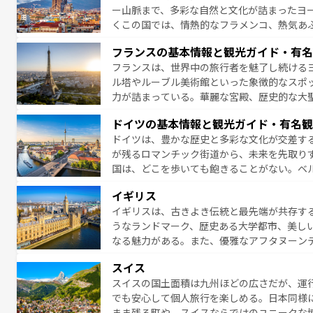
ー山脈まで、多彩な自然と文化が詰まったヨ
くこの国では、情熱的なフラメンコ、熱気あ
となっている。首都マドリードの洗練された
フランスの基本情報と観光ガイド・有名
ら、地方では古代ローマ遺跡や中世の城塞都
フランスは、世界中の旅行者を魅了し続ける
せる。地方によって風土や気候が異なるスペイン
ル塔やルーブル美術館といった象徴的なスポ
新着のスペイン情報は
コンテンツ一覧
を参照
力が詰まっている。華麗な宮殿、歴史的な大
る者を心から魅了する。また、フランスは美
ドイツの基本情報と観光ガイド・有名観
無形文化遺産にも登録されている。シャンパ
ドイツは、豊かな歴史と多彩な文化が交差す
いラベンダー畑など、多彩な楽しみ方が可能
が残るロマンチック街道から、未来を先取り
り、どの街角にも豊かな歴史と文化が息づい
国は、どこを歩いても飽きることがない。ベ
絶景、そしてライン川沿いのワイン畑といっ
一覧
を参照してほしい。
イギリス
ら地元の人と過ごす楽しい時間は、お酒好きな人にはぜ
イギリスは、古きよき伝統と最先端が共存す
イツ情報は
コンテンツ一覧
を参照してほしい
うなランドマーク、歴史ある大学都市、美し
なる魅力がある。また、優雅なアフタヌーン
ッカー観戦など、本場だからこそできる体験も
スイス
お、新着のイギリス情報は
コンテンツ一覧
を
スイスの国土面積は九州ほどの広さだが、運
でも安心して個人旅行を楽しめる。日本同様
まま残る町や、スイスならではのユニークな