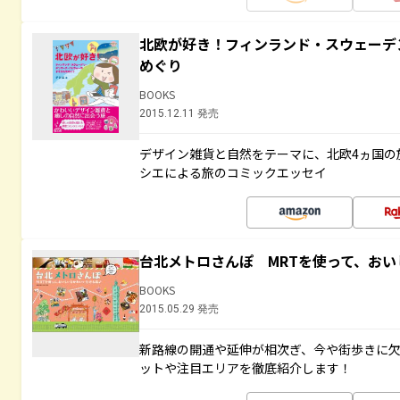
北欧が好き！フィンランド・スウェーデ
めぐり
BOOKS
2015.12.11 発売
デザイン雑貨と自然をテーマに、北欧4ヵ国の
シエによる旅のコミックエッセイ
台北メトロさんぽ MRTを使って、お
BOOKS
2015.05.29 発売
新路線の開通や延伸が相次ぎ、今や街歩きに
ットや注目エリアを徹底紹介します！