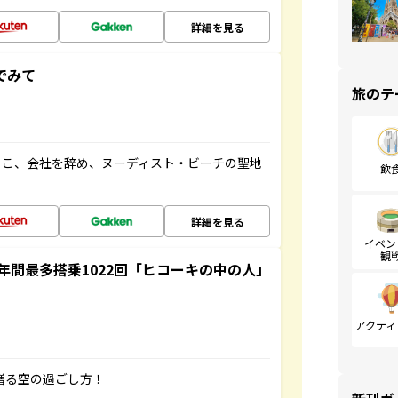
詳細を見る
でみて
旅のテ
るこ、会社を辞め、ヌーディスト・ビーチの聖地
飲
詳細を見る
イベン
観
間最多搭乗1022回「ヒコーキの中の人」
アクティ
贈る空の過ごし方！