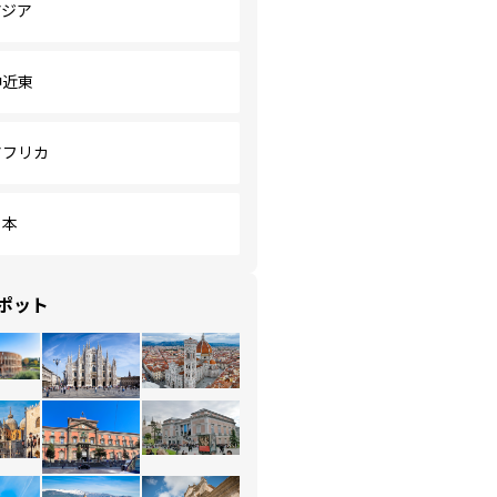
アジア
中近東
アフリカ
日本
ポット