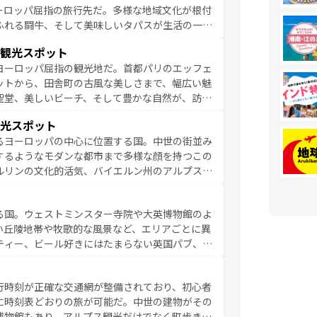
ーロッパ屈指の旅行先だ。多様な地域文化が根付
ふれる闘牛、そして美味しいタパスが生活の一部
雰囲気や、バルセロナのアートに溢れた街角か
観光スポット
市、穏やかなビーチリゾートまで多彩な表情を見
ヨーロッパ屈指の観光地だ。首都パリのエッフェ
はその個性で訪れる人を魅了する。 なお、
ットから、田舎町の古風な美しさまで、幅広い魅
してほしい。
聖堂、美しいビーチ、そして豊かな自然が、訪れ
食の国としても知られ、フランス料理はユネスコ
光スポット
ンの発祥地であるランス、プロヴァンスの香り高
るヨーロッパの中心に位置する国。中世の街並み
だ。さらに、パリ以外の地域にも魅力が溢れてお
するようなモダンな都市まで多様な顔を持つこの
ている。パリ以外の個性あふれる地方に足を運ぶ
ルリンの文化的活気、バイエルン州のアルプスの
とそれぞれで全く異なる文化を体験できるだろう。 なお、新着のフランス情報は
コンテンツ
た風景は必見。ビールとソーセージを味わいなが
ひ体験してほしい。 なお、新着のド
る国。ウェストミンスター寺院や大英博物館のよ
。
い丘陵地帯や牧歌的な風景など、エリアごとに異
ティー、ビール好きにはたまらない英国パブ、サ
豊富。イギリスを旅して楽しみつくそう。 な
参照してほしい。
行時刻が正確な交通網が整備されており、初心者
に時刻表どおりの旅が可能だ。中世の建物がその
博物館もあり、アルプス観光だけでなく町歩きも