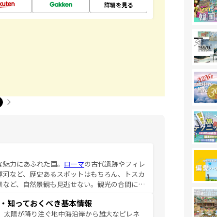
詳細を見る
な魅力にあふれた国。
ローマ
の古代遺跡やフィレ
運河など、歴史あるスポットはもちろん、トスカ
景など、自然景観も見逃せない。観光の合間に
ア料理を堪能することもできる。朝目覚めてから
・知っておくべき基本情報
るイタリアで、忘れられない旅をしてみよう！
、太陽が降り注ぐ地中海沿岸から雄大なピレネ
を参照してほしい。