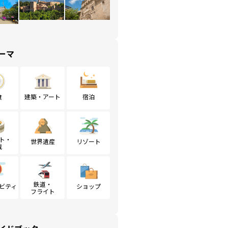
ーマ
食
建築・アート
宿泊
ト・
世界遺産
リゾート
戦
鉄道・
ビティ
ショップ
フライト