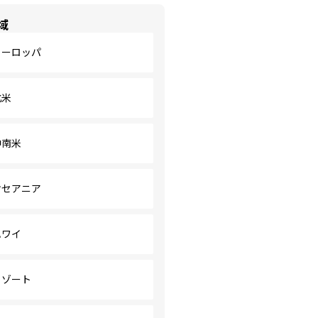
域
ヨーロッパ
北米
中南米
オセアニア
ハワイ
リゾート