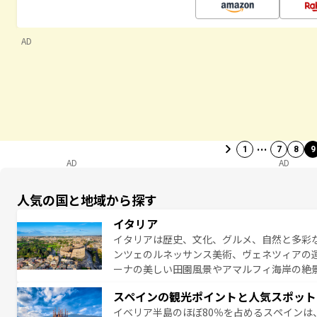
AD
…
1
7
8
9
AD
AD
人気の国と地域から探す
イタリア
イタリアは歴史、文化、グルメ、自然と多彩
ンツェのルネッサンス美術、ヴェネツィアの
ーナの美しい田園風景やアマルフィ海岸の絶
は、本場のピザやパスタなど、絶品のイタリ
スペインの観光ポイントと人気スポット
夜眠るまで、すべての瞬間を楽しませてくれ
イベリア半島のほぼ80％を占めるスペインは
なお、新着のイタリア情報は
コンテンツ一覧