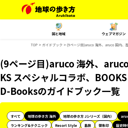
国と地域
ウェブマガジン
TOP
ガイドブック
(9ページ目)aruco 海外、aruco 
(9ページ目)aruco 海外、ar
KS スペシャルコラボ、BOOKS
D-Booksのガイドブック一覧
すべて
地球の歩き方 海外
地球の歩き方 Jシリーズ（国内）
aru
ランキング&テクニック
Resort Style
島旅
御朱印
歴史時