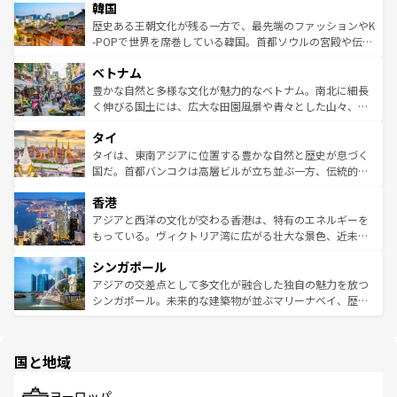
ワイを、存分に味わってほしい。 なお、新着のハワイ情報
韓国
いる。アクティビティも充実しており、サーフィンやダイ
ン）、静ひつな山岳地帯である台湾東部など、都市の喧騒
は
コンテンツ一覧
を参照してほしい。
ビング、ハイキングなど、アウトドア好きにはたまらな
と山間の静けさが共存しており、訪れる人に新しい発見と
歴史ある王朝文化が残る一方で、最先端のファッションやK
い。オーストラリアの多彩な魅力を存分に味わいつくそ
驚きをもたらしてくれる。また、奥深い台湾の食文化も魅
-POPで世界を席巻している韓国。首都ソウルの宮殿や伝統
う。 なお、新着のオーストラリア情報は
コンテンツ一覧
を
力で、夜市などの屋台グルメから高級料理、ヘルシーで美
家屋が並ぶエリアでは韓国の歴史と文化に浸ることがで
参照してほしい。
ベトナム
容にもいいと評判のスイーツなど、バラエティ豊かな料理
き、地方に足を延ばせば四季折々の自然美を楽しむことが
が味わえる。 なお、新着の台湾情報は
コンテンツ一覧
を参
できる。そして、キムチや焼肉、絶品のストリートフード
豊かな自然と多様な文化が魅力的なベトナム。南北に細長
照してほしい。
まで、さまざまな韓国料理が待っている。夜には、韓国な
く伸びる国土には、広大な田園風景や青々とした山々、世
らではのナイトライフも堪能できる。あたたかいホスピタ
界遺産に登録された壮大な自然景観が点在し、都市部では
タイ
リティに包まれながら、韓国の多彩な魅力を心ゆくまで味
急速な発展と共に伝統が息づく。ハノイの古い町並みやホ
わってみてほしい。 なお、新着の韓国情報は
コンテンツ一
ーチミン市のフランス統治時代の建物も、独特の雰囲気を
タイは、東南アジアに位置する豊かな自然と歴史が息づく
覧
を参照してほしい。
醸し出している。また、バラエティの豊かさとおいしさで
国だ。首都バンコクは高層ビルが立ち並ぶ一方、伝統的な
世界中の食通を魅了してやまないベトナム料理も魅力のひ
寺院や市場がいたるところに点在し、古きよき文化と現代
香港
とつ。フォーやバインミー、ベトナムコーヒーなどは、ぜ
の活気が交差している。北部ではチェンマイなどの山岳地
ひ現地で味わいたい。どの地域を訪れてもあたたかい人々
帯で自然と触れ合い、南部ではプーケットやクラビの美し
アジアと西洋の文化が交わる香港は、特有のエネルギーを
が旅行者を迎えてくれるので、きっと忘れられない旅にな
いビーチでリゾート気分を楽しむことができる。タイ料理
もっている。ヴィクトリア湾に広がる壮大な景色、近未来
るはずだ。 なお、新着のベトナム情報は
コンテンツ一覧
を
は世界的に有名で、屋台から高級レストランまで味覚を刺
的なアートスポット、そして歴史と現代が融合した町並
参照してほしい。
シンガポール
激する。気候は一年中温暖で、どの季節にも異なる楽しみ
み、どこを訪れても感動するはず。観光スポットが密集し
が待っている。親しみやすいタイの人々、仏教を中心とし
ており、効率よく見どころを回れるのも魅力。息をのむよ
アジアの交差点として多文化が融合した独自の魅力を放つ
た文化、そして多様な観光資源が、訪れる旅人を魅了し続
うな絶景から文化的な体験まで、香港を存分に楽しみ尽く
シンガポール。未来的な建築物が並ぶマリーナベイ、歴史
ける。 なお、新着のタイ情報は
コンテンツ一覧
を参照して
そう。 なお、新着の香港情報は
コンテンツ一覧
を参照して
と伝統を感じられるエスニックタウン、多数の緑豊かな公
ほしい。
ほしい。
園や自然保護区など、自然が調和した近代的な景観と文化
の多様性あふれるカラフルな町は、どこを歩いても新しい
国と地域
発見がある。さらに、治安のよさや充実した公共交通機関
も、旅行者にとっては魅力的なポイント。グルメも豊富
で、ホーカーズは地元の風情を楽しめる外せないスポット