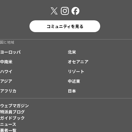
コミュニティを見る
国と地域
ヨーロッパ
北米
中南米
オセアニア
ハワイ
リゾート
アジア
中近東
アフリカ
日本
ウェブマガジン
特派員ブログ
ガイドブック
ニュース
著者一覧