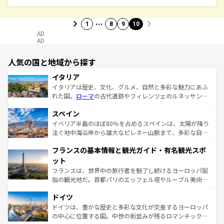
…
1
8
9
10
AD
AD
人気の国と地域から探す
イタリア
イタリアは歴史、文化、グルメ、自然と多彩な魅力にあふ
れた国。
ローマ
の古代遺跡やフィレンツェのルネッサンス
美術、ヴェネツィアの運河など、歴史あるスポットはもち
スペイン
ろん、トスカーナの美しい田園風景やアマルフィ海岸の絶
景など、自然景観も見逃せない。観光の合間には、本場の
イベリア半島のほぼ80％を占めるスペインは、太陽が降り
ピザやパスタなど、絶品のイタリア料理を堪能することも
注ぐ地中海沿岸から雄大なピレネー山脈まで、多彩な自然
できる。朝目覚めてから夜眠るまで、すべての瞬間を楽し
と文化が詰まったヨーロッパ屈指の旅行先だ。多様な地域
フランスの基本情報と観光ガイド・有名観光スポ
ませてくれるイタリアで、忘れられない旅をしてみよう！
文化が根付くこの国では、情熱的なフラメンコ、熱気あふ
なお、新着のイタリア情報は
コンテンツ一覧
を参照してほ
れる闘牛、そして美味しいタパスが生活の一部となってい
ット
しい。
る。首都マドリードの洗練された雰囲気や、バルセロナの
フランスは、世界中の旅行者を魅了し続けるヨーロッパ屈
アートに溢れた街角から、地方では古代ローマ遺跡や中世
指の観光地だ。首都パリのエッフェル塔やルーブル美術館
の城塞都市、穏やかなビーチリゾートまで多彩な表情を見
といった象徴的なスポットから、田舎町の古風な美しさま
せる。地方によって風土や気候が異なるスペインはその個
ドイツ
で、幅広い魅力が詰まっている。華麗な宮殿、歴史的な大
性で訪れる人を魅了する。 なお、新着のスペイン情報は
コ
聖堂、美しいビーチ、そして豊かな自然が、訪れる者を心
ドイツは、豊かな歴史と多彩な文化が交差するヨーロッパ
ンテンツ一覧
を参照してほしい。
から魅了する。また、フランスは美食の国としても知ら
の中心に位置する国。中世の街並みが残るロマンチック街