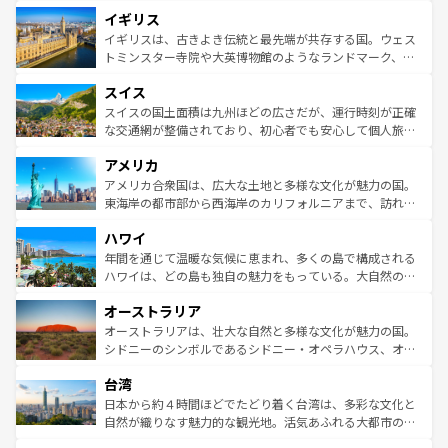
れ、フランス料理はユネスコ無形文化遺産にも登録されて
道から、未来を先取りするようなモダンな都市まで多様な
イギリス
いる。シャンパンの発祥地であるランス、プロヴァンスの
顔を持つこの国は、どこを歩いても飽きることがない。ベ
香り高いラベンダー畑など、多彩な楽しみ方が可能だ。さ
ルリンの文化的活気、バイエルン州のアルプスの絶景、そ
イギリスは、古きよき伝統と最先端が共存する国。ウェス
らに、パリ以外の地域にも魅力が溢れており、どの街角に
してライン川沿いのワイン畑といった風景は必見。ビール
トミンスター寺院や大英博物館のようなランドマーク、歴
も豊かな歴史と文化が息づいている。パリ以外の個性あふ
とソーセージを味わいながら地元の人と過ごす楽しい時間
史ある大学都市、美しい丘陵地帯や牧歌的な風景など、エ
れる地方に足を運ぶとそれぞれで全く異なる文化を体験で
スイス
は、お酒好きな人にはぜひ体験してほしい。 なお、新着の
リアごとに異なる魅力がある。また、優雅なアフタヌーン
きるだろう。 なお、新着のフランス情報は
コンテンツ一覧
ドイツ情報は
コンテンツ一覧
を参照してほしい。
ティー、ビール好きにはたまらない英国パブ、サッカー観
スイスの国土面積は九州ほどの広さだが、運行時刻が正確
を参照してほしい。
戦など、本場だからこそできる体験も豊富。イギリスを旅
な交通網が整備されており、初心者でも安心して個人旅行
して楽しみつくそう。 なお、新着のイギリス情報は
コンテ
を楽しめる。日本同様に時刻表どおりの旅が可能だ。中世
アメリカ
ンツ一覧
を参照してほしい。
の建物がそのまま残る町や、スイスならではのユニークな
博物館もあり、アルプス観光だけでなく町歩きも満喫する
アメリカ合衆国は、広大な土地と多様な文化が魅力の国。
ことができる。国民の所得が高いため物価も高いが、旅行
東海岸の都市部から西海岸のカリフォルニアまで、訪れる
者向けの交通パス提供のサービスもあり、うまく活用すれ
場所ごとに異なる風景と体験が待っている。ニューヨーク
ハワイ
ば市内交通費無料で観光を楽しむこともできる。 なお、新
のような巨大都市は、観光、ショッピング、エンターテイ
着のスイス情報は
コンテンツ一覧
を参照してほしい。
ンメントが詰まった刺激的なスポットだ。一方、アメリカ
年間を通じて温暖な気候に恵まれ、多くの島で構成される
西部には大自然が広がり、グランドキャニオンやイエロー
ハワイは、どの島も独自の魅力をもっている。大自然の神
ストーン国立公園といった絶景が堪能できる。さらに、南
秘を感じたいなら、火山が生み出した壮大な景観を誇るハ
オーストラリア
部のニューオーリンズでは、音楽と美食が融合した独特の
ワイ島は見逃せない。また、定番の観光地といえばオアフ
文化が魅力。旅行者はアメリカの各地域で異なる魅力を楽
島だが、静かな自然を求めるならマウイ島やカウアイ島が
オーストラリアは、壮大な自然と多様な文化が魅力の国。
しみながら、その多様性と豊かな歴史を感じることができ
おすすめ。エメラルドグリーンに輝く海をはじめ、豊かな
シドニーのシンボルであるシドニー・オペラハウス、オー
るだろう。車でのロードトリップや列車の旅も、アメリカ
文化や歴史が息づいている。「アロハスピリット」と呼ば
ストラリア東海岸北部に広がる大サンゴ礁地帯グレートバ
ならではの贅沢な旅のスタイルだ。 なお、新着のアメリカ
台湾
れるおもてなしの心で訪れる人々を迎えてくれるハワイの
リアリーフや大陸中央部にそびえるウルル（エアーズロッ
情報は
コンテンツ一覧
を参照してほしい。
人々、おいしいローカルフードやハワイアンミュージッ
ク）、タスマニアの美しい原生林やケアンズの熱帯雨林な
日本から約４時間ほどでたどり着く台湾は、多彩な文化と
ク、伝統的なフラダンスなど、すべてがハワイの魅力を彩
ど、見どころがたくさん。また、カフェやワイン、オージ
自然が織りなす魅力的な観光地。活気あふれる大都市の台
っている。訪れるたびに新しい発見と感動が待っているハ
ービーフなどの食文化も豊かで、美味しいものであふれて
北やノスタルジックな町並みが人気な九份（ジォウフェ