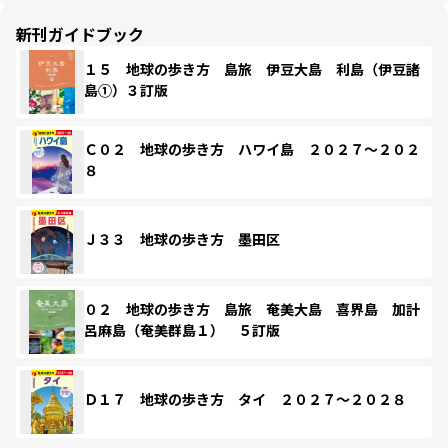
新刊ガイドブック
１５ 地球の歩き方 島旅 伊豆大島 利島（伊豆諸
島①）３訂版
Ｃ０２ 地球の歩き方 ハワイ島 ２０２７～２０２
８
Ｊ３３ 地球の歩き方 墨田区
０２ 地球の歩き方 島旅 奄美大島 喜界島 加計
呂麻島（奄美群島１） ５訂版
Ｄ１７ 地球の歩き方 タイ ２０２７～２０２８