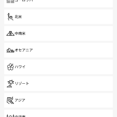
ヨーロッパ
だ。訪れる人を飽きさせないシンガポールで、多様な魅力
を体感しよう。 なお、新着のシンガポール情報は
コンテン
ツ一覧
を参照してほしい。
北米
中南米
オセアニア
ハワイ
リゾート
アジア