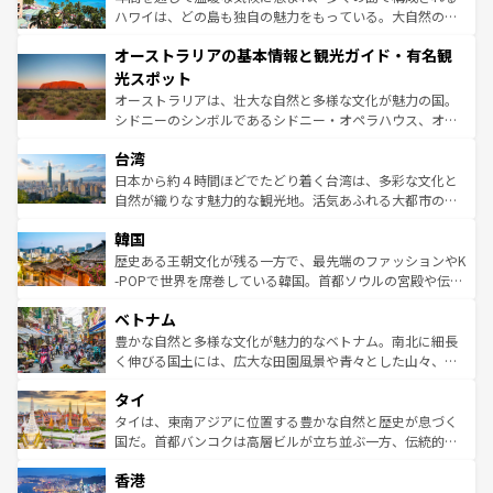
西部には大自然が広がり、グランドキャニオンやイエロー
ハワイは、どの島も独自の魅力をもっている。大自然の神
ストーン国立公園といった絶景が堪能できる。さらに、南
秘を感じたいなら、火山が生み出した壮大な景観を誇るハ
オーストラリアの基本情報と観光ガイド・有名観
部のニューオーリンズでは、音楽と美食が融合した独特の
ワイ島は見逃せない。また、定番の観光地といえばオアフ
文化が魅力。旅行者はアメリカの各地域で異なる魅力を楽
島だが、静かな自然を求めるならマウイ島やカウアイ島が
光スポット
しみながら、その多様性と豊かな歴史を感じることができ
おすすめ。エメラルドグリーンに輝く海をはじめ、豊かな
オーストラリアは、壮大な自然と多様な文化が魅力の国。
るだろう。車でのロードトリップや列車の旅も、アメリカ
文化や歴史が息づいている。「アロハスピリット」と呼ば
シドニーのシンボルであるシドニー・オペラハウス、オー
ならではの贅沢な旅のスタイルだ。 なお、新着のアメリカ
れるおもてなしの心で訪れる人々を迎えてくれるハワイの
ストラリア東海岸北部に広がる大サンゴ礁地帯グレートバ
情報は
コンテンツ一覧
を参照してほしい。
人々、おいしいローカルフードやハワイアンミュージッ
台湾
リアリーフや大陸中央部にそびえるウルル（エアーズロッ
ク、伝統的なフラダンスなど、すべてがハワイの魅力を彩
ク）、タスマニアの美しい原生林やケアンズの熱帯雨林な
日本から約４時間ほどでたどり着く台湾は、多彩な文化と
っている。訪れるたびに新しい発見と感動が待っているハ
ど、見どころがたくさん。また、カフェやワイン、オージ
自然が織りなす魅力的な観光地。活気あふれる大都市の台
ワイを、存分に味わってほしい。 なお、新着のハワイ情報
ービーフなどの食文化も豊かで、美味しいものであふれて
北やノスタルジックな町並みが人気な九份（ジォウフェ
は
コンテンツ一覧
を参照してほしい。
韓国
いる。アクティビティも充実しており、サーフィンやダイ
ン）、静ひつな山岳地帯である台湾東部など、都市の喧騒
ビング、ハイキングなど、アウトドア好きにはたまらな
と山間の静けさが共存しており、訪れる人に新しい発見と
歴史ある王朝文化が残る一方で、最先端のファッションやK
い。オーストラリアの多彩な魅力を存分に味わいつくそ
驚きをもたらしてくれる。また、奥深い台湾の食文化も魅
-POPで世界を席巻している韓国。首都ソウルの宮殿や伝統
う。 なお、新着のオーストラリア情報は
コンテンツ一覧
を
力で、夜市などの屋台グルメから高級料理、ヘルシーで美
家屋が並ぶエリアでは韓国の歴史と文化に浸ることがで
参照してほしい。
ベトナム
容にもいいと評判のスイーツなど、バラエティ豊かな料理
き、地方に足を延ばせば四季折々の自然美を楽しむことが
が味わえる。 なお、新着の台湾情報は
コンテンツ一覧
を参
できる。そして、キムチや焼肉、絶品のストリートフード
豊かな自然と多様な文化が魅力的なベトナム。南北に細長
照してほしい。
まで、さまざまな韓国料理が待っている。夜には、韓国な
く伸びる国土には、広大な田園風景や青々とした山々、世
らではのナイトライフも堪能できる。あたたかいホスピタ
界遺産に登録された壮大な自然景観が点在し、都市部では
タイ
リティに包まれながら、韓国の多彩な魅力を心ゆくまで味
急速な発展と共に伝統が息づく。ハノイの古い町並みやホ
わってみてほしい。 なお、新着の韓国情報は
コンテンツ一
ーチミン市のフランス統治時代の建物も、独特の雰囲気を
タイは、東南アジアに位置する豊かな自然と歴史が息づく
覧
を参照してほしい。
醸し出している。また、バラエティの豊かさとおいしさで
国だ。首都バンコクは高層ビルが立ち並ぶ一方、伝統的な
世界中の食通を魅了してやまないベトナム料理も魅力のひ
寺院や市場がいたるところに点在し、古きよき文化と現代
香港
とつ。フォーやバインミー、ベトナムコーヒーなどは、ぜ
の活気が交差している。北部ではチェンマイなどの山岳地