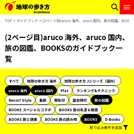
TOP
ガイドブック
(2ページ目)aruco 海外、aruco 国内、旅の図鑑、BO
(2ページ目)aruco 海外、aruco 国内、
旅の図鑑、BOOKSのガイドブック一
覧
すべて
地球の歩き方 海外
地球の歩き方 Jシリーズ（国内）
aruco 海外
aruco 国内
Plat
ランキング&テクニック
Resort Style
島旅
御朱印
歴史時代
旅の図鑑
BOOKS スペシャルコラボ
BOOKS 旅の名言＆絶景
BOOKS 旅と健康
BOOKS 旅の読み物
BOOKS
D-Books
絞り込み条件を追加