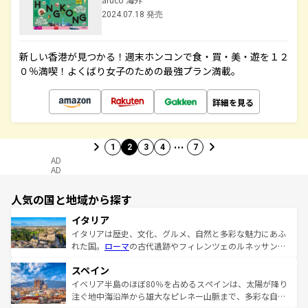
2024.07.18 発売
新しい香港が見つかる！週末ホンコンで食・買・美・遊を１２
０％満喫！よくばり女子のための最強プラン満載。
詳細を見る
…
1
2
3
4
7
AD
AD
人気の国と地域から探す
イタリア
イタリアは歴史、文化、グルメ、自然と多彩な魅力にあふ
れた国。
ローマ
の古代遺跡やフィレンツェのルネッサンス
美術、ヴェネツィアの運河など、歴史あるスポットはもち
スペイン
ろん、トスカーナの美しい田園風景やアマルフィ海岸の絶
景など、自然景観も見逃せない。観光の合間には、本場の
イベリア半島のほぼ80％を占めるスペインは、太陽が降り
ピザやパスタなど、絶品のイタリア料理を堪能することも
注ぐ地中海沿岸から雄大なピレネー山脈まで、多彩な自然
できる。朝目覚めてから夜眠るまで、すべての瞬間を楽し