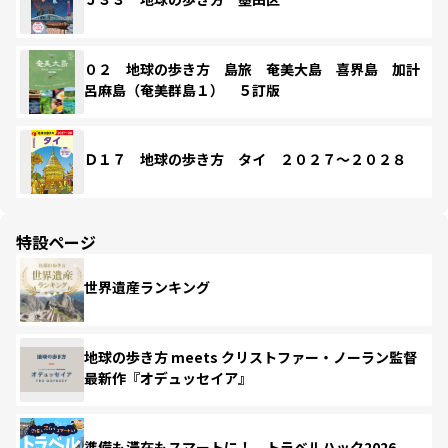
０２ 地球の歩き方 島旅 奄美大島 喜界島 加計
呂麻島（奄美群島１） ５訂版
Ｄ１７ 地球の歩き方 タイ ２０２７～２０２８
特設ページ
世界遺産ランキング
地球の歩き方 meets クリストファー・ノーラン監督
最新作『オデュッセイア』
準備も滞在もスマートに！ トラベルハック2026