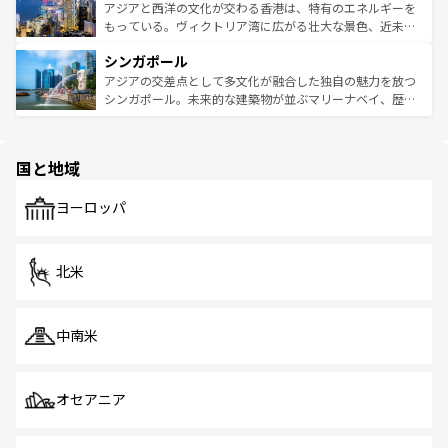
ひ現地で味わいたい。どの地域を訪れてもあたたかい人々
帯で自然と触れ合い、南部ではプーケットやクラビの美し
アジアと西洋の文化が交わる香港は、特有のエネルギーを
が旅行者を迎えてくれるので、きっと忘れられない旅にな
いビーチでリゾート気分を楽しむことができる。タイ料理
もっている。ヴィクトリア湾に広がる壮大な景色、近未来
るはずだ。 なお、新着のベトナム情報は
コンテンツ一覧
を
は世界的に有名で、屋台から高級レストランまで味覚を刺
的なアートスポット、そして歴史と現代が融合した町並
参照してほしい。
シンガポール
激する。気候は一年中温暖で、どの季節にも異なる楽しみ
み、どこを訪れても感動するはず。観光スポットが密集し
が待っている。親しみやすいタイの人々、仏教を中心とし
ており、効率よく見どころを回れるのも魅力。息をのむよ
アジアの交差点として多文化が融合した独自の魅力を放つ
た文化、そして多様な観光資源が、訪れる旅人を魅了し続
うな絶景から文化的な体験まで、香港を存分に楽しみ尽く
シンガポール。未来的な建築物が並ぶマリーナベイ、歴史
ける。 なお、新着のタイ情報は
コンテンツ一覧
を参照して
そう。 なお、新着の香港情報は
コンテンツ一覧
を参照して
と伝統を感じられるエスニックタウン、多数の緑豊かな公
ほしい。
ほしい。
園や自然保護区など、自然が調和した近代的な景観と文化
の多様性あふれるカラフルな町は、どこを歩いても新しい
国と地域
発見がある。さらに、治安のよさや充実した公共交通機関
も、旅行者にとっては魅力的なポイント。グルメも豊富
で、ホーカーズは地元の風情を楽しめる外せないスポット
ヨーロッパ
だ。訪れる人を飽きさせないシンガポールで、多様な魅力
を体感しよう。 なお、新着のシンガポール情報は
コンテン
ツ一覧
を参照してほしい。
北米
中南米
オセアニア