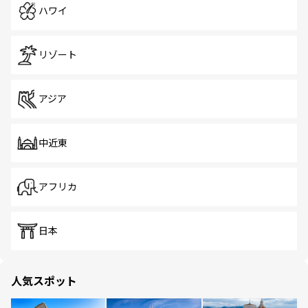
ハワイ
リゾート
アジア
中近東
アフリカ
日本
人気スポット