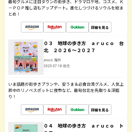
最旬グルメに注目タウンの街歩き、ドラマロケ地、コスメ、Ｋ
－ＰＯＰ推し活もアップデート。進化しつづけるソウルを総ま
とめ！
詳細を見る
０３ 地球の歩き方 ａｒｕｃｏ 台
北 ２０２６～２０２７
aruco 海外
2025.07.18 発売
いま話題の街歩きプランや、安うま＆必食台湾グルメ、人気上
昇中のリノベスポットに夜市など、最旬台北を先取り＆深掘
り！
詳細を見る
０４ 地球の歩き方 ａｒｕｃｏ ト