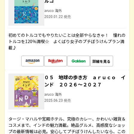
ルコ
aruco 海外
2020.01.22 発売
初めてのトルコでもやりたいことは全部やらなきゃ！ 憧れの
トルコを120％満喫☆ よくばり女子のプチぼうけんプラン満
載♪
詳細を見る
０５ 地球の歩き方 ａｒｕｃｏ イ
ンド ２０２６～２０２７
aruco 海外
2025.06.23 発売
タージ・マハルや宮殿ホテル、究極のカレー、かわいい雑貨＆
コスメまで、インドの魅力満載。絶品グルメ、高感度なショッ
プの最新情報は必見。安心してプチぼうけんしたいなら、この