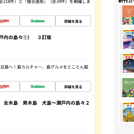
新刊ガ
全218件）と「複合遺産」（全39件）を網羅しま
詳細を見る
戸内の島々①） ３訂版
小豆島へ！島カルチャー、島グルメをとことん掘
詳細を見る
 女木島 男木島 犬島～瀬戸内の島々２