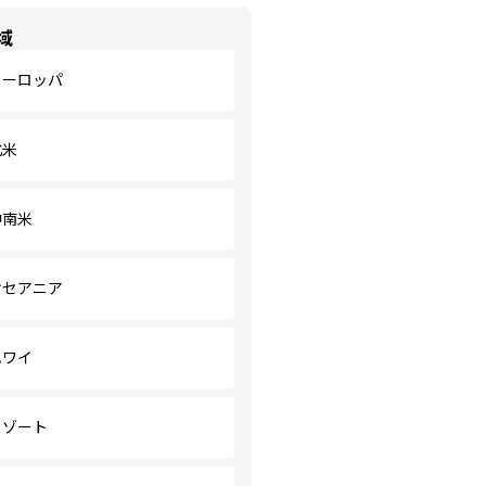
域
ヨーロッパ
北米
中南米
オセアニア
ハワイ
リゾート