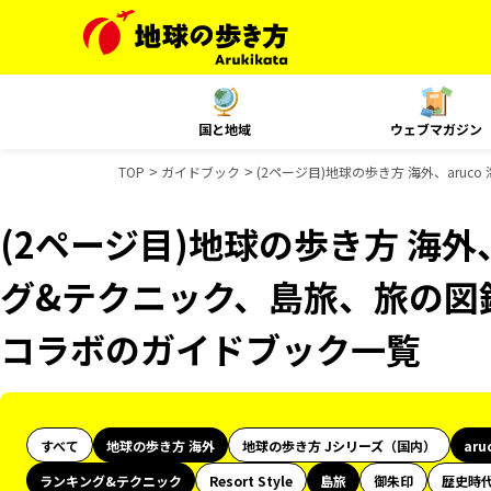
国と地域
ウェブマガジン
TOP
ガイドブック
(2ページ目)地球の歩き方 海外、aru
(2ページ目)地球の歩き方 海外、
グ&テクニック、島旅、旅の図鑑
コラボのガイドブック一覧
すべて
地球の歩き方 海外
地球の歩き方 Jシリーズ（国内）
aru
ランキング&テクニック
Resort Style
島旅
御朱印
歴史時