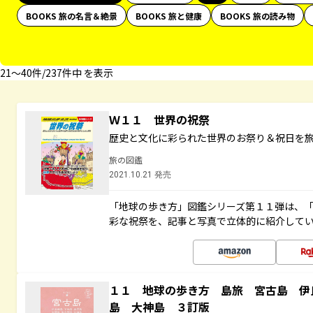
BOOKS 旅の名言＆絶景
BOOKS 旅と健康
BOOKS 旅の読み物
21〜40件/237件中 を表示
Ｗ１１ 世界の祝祭
歴史と文化に彩られた世界のお祭り＆祝日を
旅の図鑑
2021.10.21 発売
「地球の歩き方」図鑑シリーズ第１１弾は、
彩な祝祭を、記事と写真で立体的に紹介して
１１ 地球の歩き方 島旅 宮古島 伊
島 大神島 ３訂版