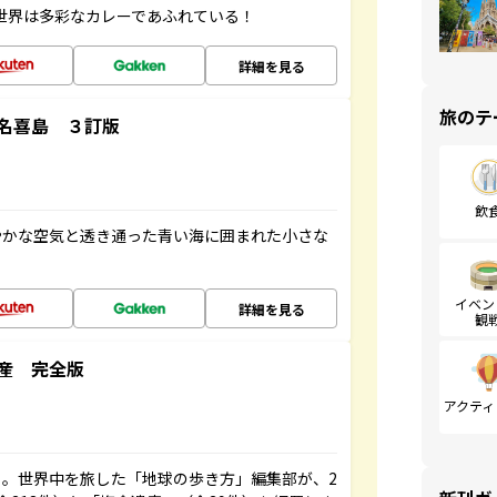
 世界は多彩なカレーであふれている！
詳細を見る
旅のテ
名喜島 ３訂版
飲
やかな空気と透き通った青い海に囲まれた小さな
イベン
詳細を見る
観
産 完全版
アクティ
。世界中を旅した「地球の歩き方」編集部が、2