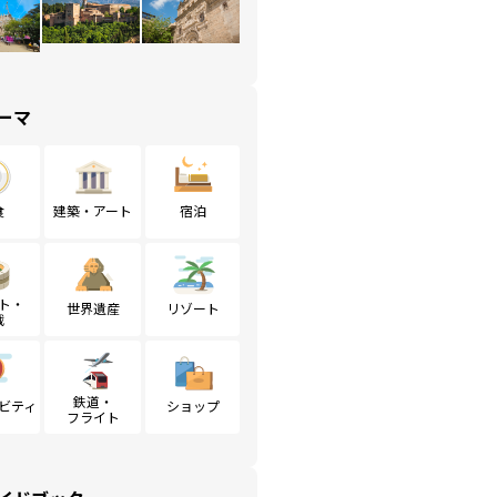
ーマ
食
建築・アート
宿泊
ト・
世界遺産
リゾート
戦
鉄道・
ビティ
ショップ
フライト