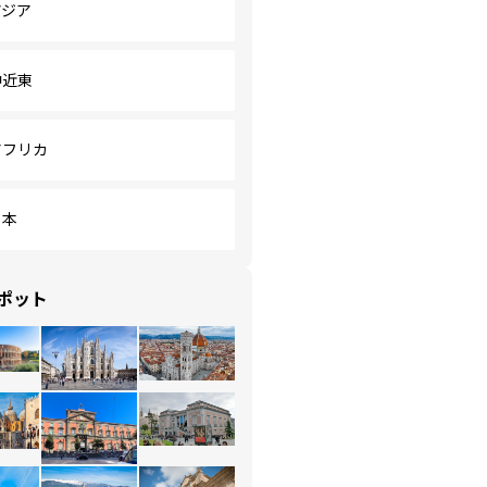
アジア
中近東
アフリカ
日本
ポット