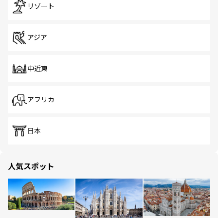
リゾート
アジア
中近東
アフリカ
日本
人気スポット