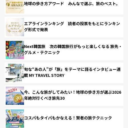
地球の歩き方アワード みんなで選ぶ、旅のベスト。
エアラインランキング 読者の投票をもとにランキン
グ形式で発表
Next韓国旅 次の韓国旅行がもっと楽しくなる 旅先・
グルメ・テクニック
旬な“あの人”が「旅」をテーマに語るインタビュー連
載 MY TRAVEL STORY
今、こんな旅がしてみたい！地球の歩き方が選ぶ2026
年絶対行くべき旅先30
コスパもタイパもかなえる！賢者の旅テクニック