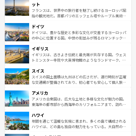
なお、新着のイタリア情報は
コンテンツ一覧
を参照してほ
れる闘牛、そして美味しいタパスが生活の一部となってい
ット
しい。
る。首都マドリードの洗練された雰囲気や、バルセロナの
フランスは、世界中の旅行者を魅了し続けるヨーロッパ屈
アートに溢れた街角から、地方では古代ローマ遺跡や中世
指の観光地だ。首都パリのエッフェル塔やルーブル美術館
の城塞都市、穏やかなビーチリゾートまで多彩な表情を見
といった象徴的なスポットから、田舎町の古風な美しさま
せる。地方によって風土や気候が異なるスペインはその個
ドイツ
で、幅広い魅力が詰まっている。華麗な宮殿、歴史的な大
性で訪れる人を魅了する。 なお、新着のスペイン情報は
コ
聖堂、美しいビーチ、そして豊かな自然が、訪れる者を心
ドイツは、豊かな歴史と多彩な文化が交差するヨーロッパ
ンテンツ一覧
を参照してほしい。
から魅了する。また、フランスは美食の国としても知ら
の中心に位置する国。中世の街並みが残るロマンチック街
れ、フランス料理はユネスコ無形文化遺産にも登録されて
道から、未来を先取りするようなモダンな都市まで多様な
イギリス
いる。シャンパンの発祥地であるランス、プロヴァンスの
顔を持つこの国は、どこを歩いても飽きることがない。ベ
香り高いラベンダー畑など、多彩な楽しみ方が可能だ。さ
ルリンの文化的活気、バイエルン州のアルプスの絶景、そ
イギリスは、古きよき伝統と最先端が共存する国。ウェス
らに、パリ以外の地域にも魅力が溢れており、どの街角に
してライン川沿いのワイン畑といった風景は必見。ビール
トミンスター寺院や大英博物館のようなランドマーク、歴
も豊かな歴史と文化が息づいている。パリ以外の個性あふ
とソーセージを味わいながら地元の人と過ごす楽しい時間
史ある大学都市、美しい丘陵地帯や牧歌的な風景など、エ
れる地方に足を運ぶとそれぞれで全く異なる文化を体験で
スイス
は、お酒好きな人にはぜひ体験してほしい。 なお、新着の
リアごとに異なる魅力がある。また、優雅なアフタヌーン
きるだろう。 なお、新着のフランス情報は
コンテンツ一覧
ドイツ情報は
コンテンツ一覧
を参照してほしい。
ティー、ビール好きにはたまらない英国パブ、サッカー観
スイスの国土面積は九州ほどの広さだが、運行時刻が正確
を参照してほしい。
戦など、本場だからこそできる体験も豊富。イギリスを旅
な交通網が整備されており、初心者でも安心して個人旅行
して楽しみつくそう。 なお、新着のイギリス情報は
コンテ
を楽しめる。日本同様に時刻表どおりの旅が可能だ。中世
アメリカ
ンツ一覧
を参照してほしい。
の建物がそのまま残る町や、スイスならではのユニークな
博物館もあり、アルプス観光だけでなく町歩きも満喫する
アメリカ合衆国は、広大な土地と多様な文化が魅力の国。
ことができる。国民の所得が高いため物価も高いが、旅行
東海岸の都市部から西海岸のカリフォルニアまで、訪れる
者向けの交通パス提供のサービスもあり、うまく活用すれ
場所ごとに異なる風景と体験が待っている。ニューヨーク
ハワイ
ば市内交通費無料で観光を楽しむこともできる。 なお、新
のような巨大都市は、観光、ショッピング、エンターテイ
着のスイス情報は
コンテンツ一覧
を参照してほしい。
ンメントが詰まった刺激的なスポットだ。一方、アメリカ
年間を通じて温暖な気候に恵まれ、多くの島で構成される
西部には大自然が広がり、グランドキャニオンやイエロー
ハワイは、どの島も独自の魅力をもっている。大自然の神
ストーン国立公園といった絶景が堪能できる。さらに、南
秘を感じたいなら、火山が生み出した壮大な景観を誇るハ