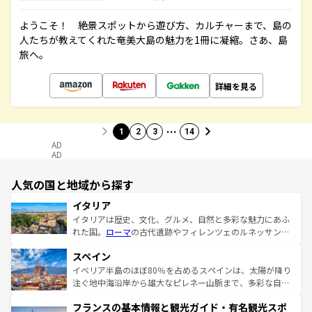
ようこそ！ 絶景スポットから遊び方、カルチャーまで、島の
人たちが教えてくれた奄美大島の魅力を1冊に凝縮。さあ、島
旅へ。
詳細を見る
…
1
2
3
14
AD
AD
人気の国と地域から探す
イタリア
イタリアは歴史、文化、グルメ、自然と多彩な魅力にあふ
れた国。
ローマ
の古代遺跡やフィレンツェのルネッサンス
美術、ヴェネツィアの運河など、歴史あるスポットはもち
スペイン
ろん、トスカーナの美しい田園風景やアマルフィ海岸の絶
景など、自然景観も見逃せない。観光の合間には、本場の
イベリア半島のほぼ80％を占めるスペインは、太陽が降り
ピザやパスタなど、絶品のイタリア料理を堪能することも
注ぐ地中海沿岸から雄大なピレネー山脈まで、多彩な自然
できる。朝目覚めてから夜眠るまで、すべての瞬間を楽し
と文化が詰まったヨーロッパ屈指の旅行先だ。多様な地域
フランスの基本情報と観光ガイド・有名観光スポ
ませてくれるイタリアで、忘れられない旅をしてみよう！
文化が根付くこの国では、情熱的なフラメンコ、熱気あふ