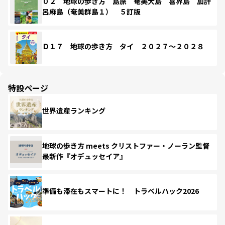
０２ 地球の歩き方 島旅 奄美大島 喜界島 加計
呂麻島（奄美群島１） ５訂版
Ｄ１７ 地球の歩き方 タイ ２０２７～２０２８
特設ページ
世界遺産ランキング
地球の歩き方 meets クリストファー・ノーラン監督
最新作『オデュッセイア』
準備も滞在もスマートに！ トラベルハック2026