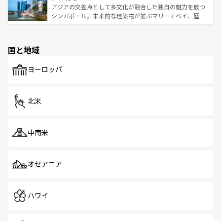
が待っている。親しみやすいタイの人々、仏教を中心とし
ており、効率よく見どころを回れるのも魅力。息をのむよ
アジアの交差点として多文化が融合した独自の魅力を放つ
た文化、そして多様な観光資源が、訪れる旅人を魅了し続
うな絶景から文化的な体験まで、香港を存分に楽しみ尽く
シンガポール。未来的な建築物が並ぶマリーナベイ、歴史
ける。 なお、新着のタイ情報は
コンテンツ一覧
を参照して
そう。 なお、新着の香港情報は
コンテンツ一覧
を参照して
と伝統を感じられるエスニックタウン、多数の緑豊かな公
ほしい。
ほしい。
園や自然保護区など、自然が調和した近代的な景観と文化
の多様性あふれるカラフルな町は、どこを歩いても新しい
国と地域
発見がある。さらに、治安のよさや充実した公共交通機関
も、旅行者にとっては魅力的なポイント。グルメも豊富
で、ホーカーズは地元の風情を楽しめる外せないスポット
ヨーロッパ
だ。訪れる人を飽きさせないシンガポールで、多様な魅力
を体感しよう。 なお、新着のシンガポール情報は
コンテン
ツ一覧
を参照してほしい。
北米
中南米
オセアニア
ハワイ