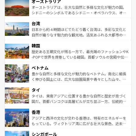
オーストラリア
部のニューオーリンズでは、音楽と美食が融合した独特の
ワイ島は見逃せない。また、定番の観光地といえばオアフ
文化が魅力。旅行者はアメリカの各地域で異なる魅力を楽
島だが、静かな自然を求めるならマウイ島やカウアイ島が
オーストラリアは、壮大な自然と多様な文化が魅力の国。
しみながら、その多様性と豊かな歴史を感じることができ
おすすめ。エメラルドグリーンに輝く海をはじめ、豊かな
シドニーのシンボルであるシドニー・オペラハウス、オー
るだろう。車でのロードトリップや列車の旅も、アメリカ
文化や歴史が息づいている。「アロハスピリット」と呼ば
ストラリア東海岸北部に広がる大サンゴ礁地帯グレートバ
ならではの贅沢な旅のスタイルだ。 なお、新着のアメリカ
台湾
れるおもてなしの心で訪れる人々を迎えてくれるハワイの
リアリーフや大陸中央部にそびえるウルル（エアーズロッ
情報は
コンテンツ一覧
を参照してほしい。
人々、おいしいローカルフードやハワイアンミュージッ
ク）、タスマニアの美しい原生林やケアンズの熱帯雨林な
日本から約４時間ほどでたどり着く台湾は、多彩な文化と
ク、伝統的なフラダンスなど、すべてがハワイの魅力を彩
ど、見どころがたくさん。また、カフェやワイン、オージ
自然が織りなす魅力的な観光地。活気あふれる大都市の台
っている。訪れるたびに新しい発見と感動が待っているハ
ービーフなどの食文化も豊かで、美味しいものであふれて
北やノスタルジックな町並みが人気な九份（ジォウフェ
ワイを、存分に味わってほしい。 なお、新着のハワイ情報
韓国
いる。アクティビティも充実しており、サーフィンやダイ
ン）、静ひつな山岳地帯である台湾東部など、都市の喧騒
は
コンテンツ一覧
を参照してほしい。
ビング、ハイキングなど、アウトドア好きにはたまらな
と山間の静けさが共存しており、訪れる人に新しい発見と
歴史ある王朝文化が残る一方で、最先端のファッションやK
い。オーストラリアの多彩な魅力を存分に味わいつくそ
驚きをもたらしてくれる。また、奥深い台湾の食文化も魅
-POPで世界を席巻している韓国。首都ソウルの宮殿や伝統
う。 なお、新着のオーストラリア情報は
コンテンツ一覧
を
力で、夜市などの屋台グルメから高級料理、ヘルシーで美
家屋が並ぶエリアでは韓国の歴史と文化に浸ることがで
参照してほしい。
ベトナム
容にもいいと評判のスイーツなど、バラエティ豊かな料理
き、地方に足を延ばせば四季折々の自然美を楽しむことが
が味わえる。 なお、新着の台湾情報は
コンテンツ一覧
を参
できる。そして、キムチや焼肉、絶品のストリートフード
豊かな自然と多様な文化が魅力的なベトナム。南北に細長
照してほしい。
まで、さまざまな韓国料理が待っている。夜には、韓国な
く伸びる国土には、広大な田園風景や青々とした山々、世
らではのナイトライフも堪能できる。あたたかいホスピタ
界遺産に登録された壮大な自然景観が点在し、都市部では
タイ
リティに包まれながら、韓国の多彩な魅力を心ゆくまで味
急速な発展と共に伝統が息づく。ハノイの古い町並みやホ
わってみてほしい。 なお、新着の韓国情報は
コンテンツ一
ーチミン市のフランス統治時代の建物も、独特の雰囲気を
タイは、東南アジアに位置する豊かな自然と歴史が息づく
覧
を参照してほしい。
醸し出している。また、バラエティの豊かさとおいしさで
国だ。首都バンコクは高層ビルが立ち並ぶ一方、伝統的な
世界中の食通を魅了してやまないベトナム料理も魅力のひ
寺院や市場がいたるところに点在し、古きよき文化と現代
香港
とつ。フォーやバインミー、ベトナムコーヒーなどは、ぜ
の活気が交差している。北部ではチェンマイなどの山岳地
ひ現地で味わいたい。どの地域を訪れてもあたたかい人々
帯で自然と触れ合い、南部ではプーケットやクラビの美し
アジアと西洋の文化が交わる香港は、特有のエネルギーを
が旅行者を迎えてくれるので、きっと忘れられない旅にな
いビーチでリゾート気分を楽しむことができる。タイ料理
もっている。ヴィクトリア湾に広がる壮大な景色、近未来
るはずだ。 なお、新着のベトナム情報は
コンテンツ一覧
を
は世界的に有名で、屋台から高級レストランまで味覚を刺
的なアートスポット、そして歴史と現代が融合した町並
参照してほしい。
シンガポール
激する。気候は一年中温暖で、どの季節にも異なる楽しみ
み、どこを訪れても感動するはず。観光スポットが密集し