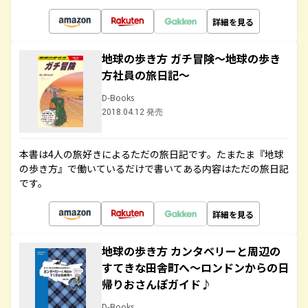
詳細を見る
地球の歩き方 ガチ冒険～地球の歩き
方社員の旅日記～
D-Books
2018.04.12 発売
本書は4人の旅好きによるただの旅日記です。たまたま『地球
の歩き方』で働いているだけで書いてある内容はただの旅日記
です。
詳細を見る
地球の歩き方 カンタベリーと周辺の
すてきな田舎町へ～ロンドンからの日
帰りおさんぽガイド♪
D-Books