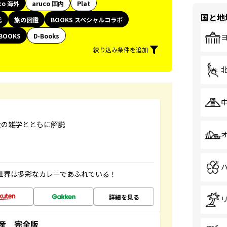
co 海外
aruco 国内
Plat
国と地
代
旅の図鑑
BOOKS スペシャルコラボ
BOOKS
D-Books
絞り込み条件を追加
食の雑学とともに解説
 世界は多彩なカレーであふれている！
詳細を見る
産 完全版