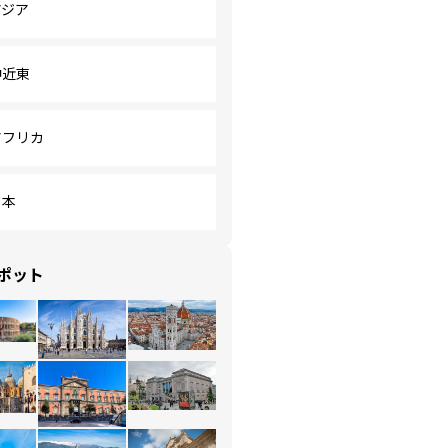
アジア
中近東
アフリカ
日本
ポット