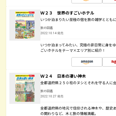
Ｗ２３ 世界のすごいホテル
いつか泊まりたい至極の宿を旅の雑学ととも
旅の図鑑
2022.10.14 発売
いつか泊まってみたい、究極の非日常に身を
ごいホテルをテーマ×エリア別に紹介！
Ｗ２４ 日本の凄い神木
全都道府県２５０柱のヌシとそれを守る人に
旅の図鑑
2022.10.27 発売
全都道府県の地元で信仰される神木や、歴史
の関わりなど、木と旅の情報満載。