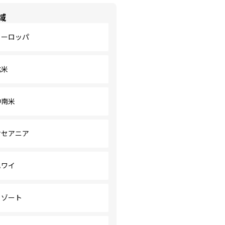
域
ヨーロッパ
北米
中南米
オセアニア
ハワイ
リゾート