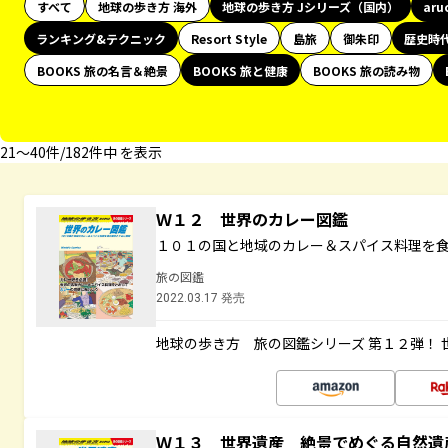
すべて
地球の歩き方 海外
地球の歩き方 Jシリーズ（国内）
aru
ランキング&テクニック
Resort Style
島旅
御朱印
歴史時
BOOKS 旅の名言＆絶景
BOOKS 旅と健康
BOOKS 旅の読み物
21〜40件/182件中 を表示
Ｗ１２ 世界のカレー図鑑
１０１の国と地域のカレー＆スパイス料理を
旅の図鑑
2022.03.17 発売
地球の歩き方 旅の図鑑シリーズ 第１２弾！
Ｗ１３ 世界遺産 絶景でめぐる自然遺