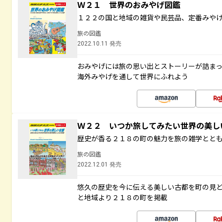
Ｗ２１ 世界のおみやげ図鑑
１２２の国と地域の雑貨や民芸品、定番みや
旅の図鑑
2022.10.11 発売
おみやげには旅の思い出とストーリーが詰ま
海外みやげを通して世界にふれよう
Ｗ２２ いつか旅してみたい世界の美
歴史が香る２１８の町の魅力を旅の雑学とと
旅の図鑑
2022.12.01 発売
悠久の歴史を今に伝える美しい古都を町の見
と地域より２１８の町を掲載