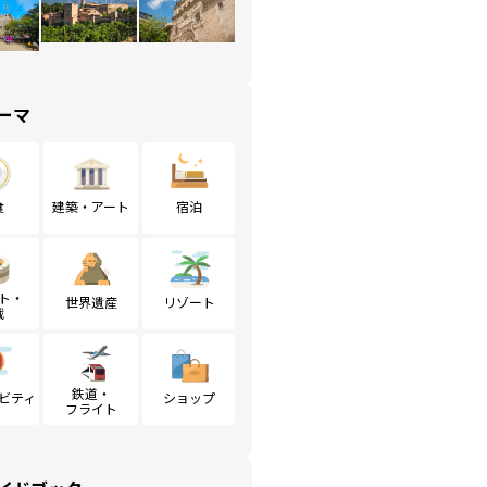
ーマ
食
建築・アート
宿泊
ト・
世界遺産
リゾート
戦
鉄道・
ビティ
ショップ
フライト