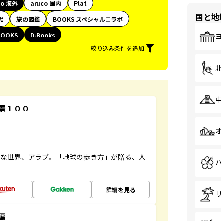
co 海外
aruco 国内
Plat
国と地
代
旅の図鑑
BOOKS スペシャルコラボ
BOOKS
D-Books
絞り込み条件を追加
景１００
ルな世界、アラブ。「地球の歩き方」が贈る、人
詳細を見る
編