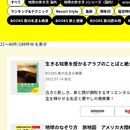
すべて
地球の歩き方 海外
地球の歩き方 Jシリーズ（国内）
aru
ランキング&テクニック
Resort Style
島旅
御朱印
歴史時
BOOKS 旅の名言＆絶景
BOOKS 旅と健康
BOOKS 旅の読み物
21〜40件/189件中 を表示
生きる知恵を授かるアラブのことばと絶
BOOKS 旅の名言＆絶景
2022.07.14 発売
古きと新しき、東と西が調和するオリエンタ
生を輝かせる名言と癒やしの絶景集！
地球のなぞり方 旅地図 アメリカ大陸