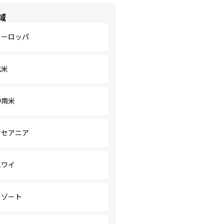
域
ヨーロッパ
北米
中南米
オセアニア
ハワイ
リゾート