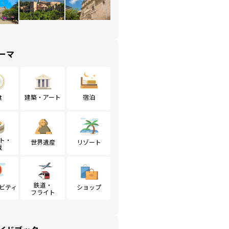
ーマ
食
建築・アート
宿泊
ト・
世界遺産
リゾート
戦
鉄道・
ビティ
ショップ
フライト