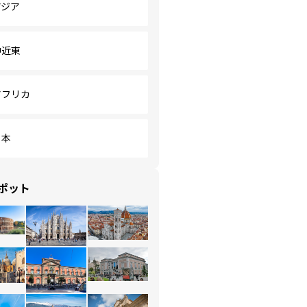
アジア
中近東
アフリカ
日本
ポット