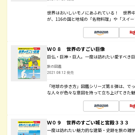
世界はおいしいモノにあふれている！ 世界
が、116の国と地域の「名物料理」や「スイ
Ｗ０８ 世界のすごい巨像
巨仏・巨神・巨人。一度は訪れたい愛すべき
旅の図鑑
2021.08.12 発売
「地球の歩き方」図鑑シリーズ第８弾は、で
な人々が色々な意図を持って立ち上げてきた
Ｗ０９ 世界のすごい城と宮殿３３３
一度は訪れたい魅力的な建築・史跡を旅の雑