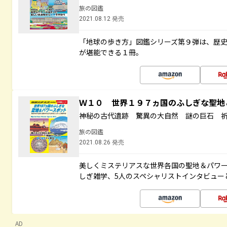
旅の図鑑
2021.08.12 発売
「地球の歩き方」図鑑シリーズ第９弾は、歴
が堪能できる１冊。
Ｗ１０ 世界１９７ヵ国のふしぎな聖
神秘の古代遺跡 驚異の大自然 謎の巨石 
旅の図鑑
2021.08.26 発売
美しくミステリアスな世界各国の聖地＆パワ
しぎ雑学、5人のスペシャリストインタビュー
AD