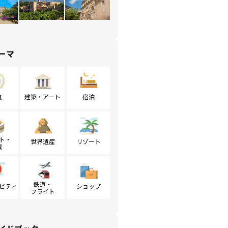
ーマ
食
建築・アート
宿泊
ト・
世界遺産
リゾート
戦
鉄道・
ビティ
ショップ
フライト