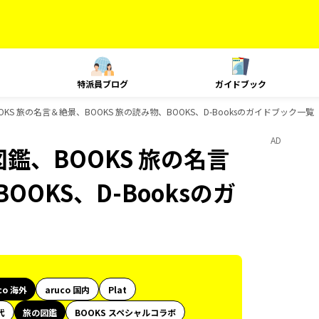
特派員ブログ
ガイドブック
OOKS 旅の名言＆絶景、BOOKS 旅の読み物、BOOKS、D-Booksのガイドブック一覧
AD
図鑑、BOOKS 旅の名言
OOKS、D-Booksのガ
co 海外
aruco 国内
Plat
代
旅の図鑑
BOOKS スペシャルコラボ