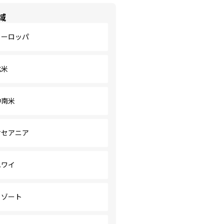
域
ヨーロッパ
北米
中南米
オセアニア
ハワイ
リゾート