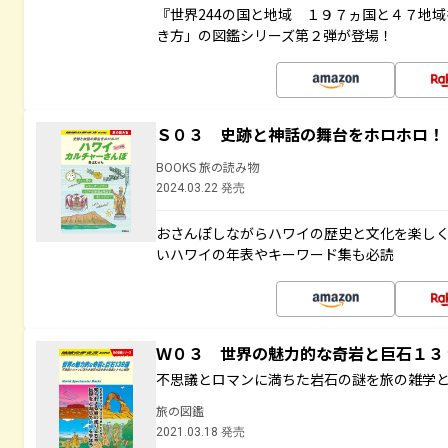
『世界244の国と地域 １９７ヵ国と４７地
き方」の図鑑シリーズ第２弾が登場！
Ｓ０３ 史跡と神話の舞台をホロホロ！
BOOKS 旅の読み物
2024.03.22 発売
おさんぽしながらハワイの歴史と文化を楽し
いハワイの年表やキーワード集も必読
Ｗ０３ 世界の魅力的な奇岩と巨石１
不思議とロマンに満ちた岩石の謎を旅の雑学
旅の図鑑
2021.03.18 発売