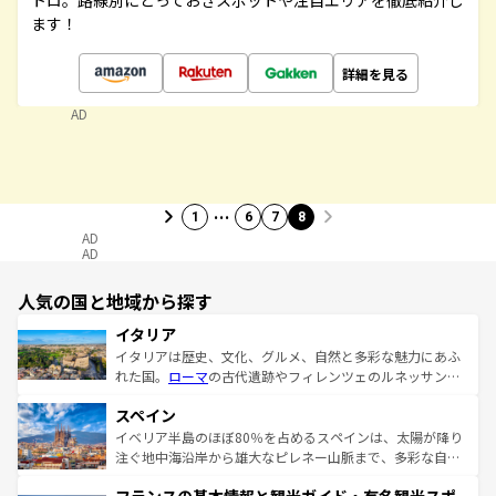
トロ。路線別にとっておきスポットや注目エリアを徹底紹介し
ます！
詳細を見る
AD
…
1
6
7
8
AD
AD
人気の国と地域から探す
イタリア
イタリアは歴史、文化、グルメ、自然と多彩な魅力にあふ
れた国。
ローマ
の古代遺跡やフィレンツェのルネッサンス
美術、ヴェネツィアの運河など、歴史あるスポットはもち
スペイン
ろん、トスカーナの美しい田園風景やアマルフィ海岸の絶
景など、自然景観も見逃せない。観光の合間には、本場の
イベリア半島のほぼ80％を占めるスペインは、太陽が降り
ピザやパスタなど、絶品のイタリア料理を堪能することも
注ぐ地中海沿岸から雄大なピレネー山脈まで、多彩な自然
できる。朝目覚めてから夜眠るまで、すべての瞬間を楽し
と文化が詰まったヨーロッパ屈指の旅行先だ。多様な地域
ませてくれるイタリアで、忘れられない旅をしてみよう！