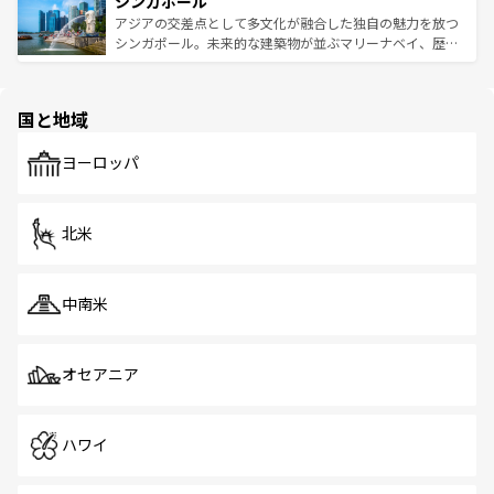
シンガポール
激する。気候は一年中温暖で、どの季節にも異なる楽しみ
み、どこを訪れても感動するはず。観光スポットが密集し
が待っている。親しみやすいタイの人々、仏教を中心とし
ており、効率よく見どころを回れるのも魅力。息をのむよ
アジアの交差点として多文化が融合した独自の魅力を放つ
た文化、そして多様な観光資源が、訪れる旅人を魅了し続
うな絶景から文化的な体験まで、香港を存分に楽しみ尽く
シンガポール。未来的な建築物が並ぶマリーナベイ、歴史
ける。 なお、新着のタイ情報は
コンテンツ一覧
を参照して
そう。 なお、新着の香港情報は
コンテンツ一覧
を参照して
と伝統を感じられるエスニックタウン、多数の緑豊かな公
ほしい。
ほしい。
園や自然保護区など、自然が調和した近代的な景観と文化
の多様性あふれるカラフルな町は、どこを歩いても新しい
国と地域
発見がある。さらに、治安のよさや充実した公共交通機関
も、旅行者にとっては魅力的なポイント。グルメも豊富
で、ホーカーズは地元の風情を楽しめる外せないスポット
ヨーロッパ
だ。訪れる人を飽きさせないシンガポールで、多様な魅力
を体感しよう。 なお、新着のシンガポール情報は
コンテン
ツ一覧
を参照してほしい。
北米
中南米
オセアニア
ハワイ