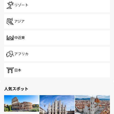
リゾート
アジア
中近東
アフリカ
日本
人気スポット