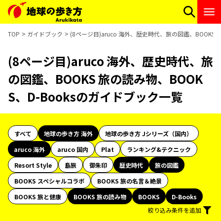
TOP
ガイドブック
(8ページ目)aruco 海外、歴史時代、旅の図鑑、BOOKS
(8ページ目)aruco 海外、歴史時代、旅
の図鑑、BOOKS 旅の読み物、BOOK
S、D-Booksのガイドブック一覧
すべて
地球の歩き方 海外
地球の歩き方 Jシリーズ（国内）
aruco 海外
aruco 国内
Plat
ランキング&テクニック
Resort Style
島旅
御朱印
歴史時代
旅の図鑑
BOOKS スペシャルコラボ
BOOKS 旅の名言＆絶景
BOOKS 旅と健康
BOOKS 旅の読み物
BOOKS
D-Books
絞り込み条件を追加