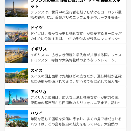
フランスの基本情報と観光ガイド・有名観光スポ
文化が根付くこの国では、情熱的なフラメンコ、熱気あふ
なお、新着のイタリア情報は
コンテンツ一覧
を参照してほ
れる闘牛、そして美味しいタパスが生活の一部となってい
ット
しい。
る。首都マドリードの洗練された雰囲気や、バルセロナの
フランスは、世界中の旅行者を魅了し続けるヨーロッパ屈
アートに溢れた街角から、地方では古代ローマ遺跡や中世
指の観光地だ。首都パリのエッフェル塔やルーブル美術館
の城塞都市、穏やかなビーチリゾートまで多彩な表情を見
といった象徴的なスポットから、田舎町の古風な美しさま
せる。地方によって風土や気候が異なるスペインはその個
ドイツ
で、幅広い魅力が詰まっている。華麗な宮殿、歴史的な大
性で訪れる人を魅了する。 なお、新着のスペイン情報は
コ
聖堂、美しいビーチ、そして豊かな自然が、訪れる者を心
ドイツは、豊かな歴史と多彩な文化が交差するヨーロッパ
ンテンツ一覧
を参照してほしい。
から魅了する。また、フランスは美食の国としても知ら
の中心に位置する国。中世の街並みが残るロマンチック街
れ、フランス料理はユネスコ無形文化遺産にも登録されて
道から、未来を先取りするようなモダンな都市まで多様な
イギリス
いる。シャンパンの発祥地であるランス、プロヴァンスの
顔を持つこの国は、どこを歩いても飽きることがない。ベ
香り高いラベンダー畑など、多彩な楽しみ方が可能だ。さ
ルリンの文化的活気、バイエルン州のアルプスの絶景、そ
イギリスは、古きよき伝統と最先端が共存する国。ウェス
らに、パリ以外の地域にも魅力が溢れており、どの街角に
してライン川沿いのワイン畑といった風景は必見。ビール
トミンスター寺院や大英博物館のようなランドマーク、歴
も豊かな歴史と文化が息づいている。パリ以外の個性あふ
とソーセージを味わいながら地元の人と過ごす楽しい時間
史ある大学都市、美しい丘陵地帯や牧歌的な風景など、エ
れる地方に足を運ぶとそれぞれで全く異なる文化を体験で
スイス
は、お酒好きな人にはぜひ体験してほしい。 なお、新着の
リアごとに異なる魅力がある。また、優雅なアフタヌーン
きるだろう。 なお、新着のフランス情報は
コンテンツ一覧
ドイツ情報は
コンテンツ一覧
を参照してほしい。
ティー、ビール好きにはたまらない英国パブ、サッカー観
スイスの国土面積は九州ほどの広さだが、運行時刻が正確
を参照してほしい。
戦など、本場だからこそできる体験も豊富。イギリスを旅
な交通網が整備されており、初心者でも安心して個人旅行
して楽しみつくそう。 なお、新着のイギリス情報は
コンテ
を楽しめる。日本同様に時刻表どおりの旅が可能だ。中世
アメリカ
ンツ一覧
を参照してほしい。
の建物がそのまま残る町や、スイスならではのユニークな
博物館もあり、アルプス観光だけでなく町歩きも満喫する
アメリカ合衆国は、広大な土地と多様な文化が魅力の国。
ことができる。国民の所得が高いため物価も高いが、旅行
東海岸の都市部から西海岸のカリフォルニアまで、訪れる
者向けの交通パス提供のサービスもあり、うまく活用すれ
場所ごとに異なる風景と体験が待っている。ニューヨーク
ハワイ
ば市内交通費無料で観光を楽しむこともできる。 なお、新
のような巨大都市は、観光、ショッピング、エンターテイ
着のスイス情報は
コンテンツ一覧
を参照してほしい。
ンメントが詰まった刺激的なスポットだ。一方、アメリカ
年間を通じて温暖な気候に恵まれ、多くの島で構成される
西部には大自然が広がり、グランドキャニオンやイエロー
ハワイは、どの島も独自の魅力をもっている。大自然の神
ストーン国立公園といった絶景が堪能できる。さらに、南
秘を感じたいなら、火山が生み出した壮大な景観を誇るハ