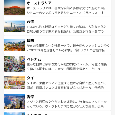
オーストラリア
部のニューオーリンズでは、音楽と美食が融合した独特の
ワイ島は見逃せない。また、定番の観光地といえばオアフ
文化が魅力。旅行者はアメリカの各地域で異なる魅力を楽
島だが、静かな自然を求めるならマウイ島やカウアイ島が
オーストラリアは、壮大な自然と多様な文化が魅力の国。
しみながら、その多様性と豊かな歴史を感じることができ
おすすめ。エメラルドグリーンに輝く海をはじめ、豊かな
シドニーのシンボルであるシドニー・オペラハウス、オー
るだろう。車でのロードトリップや列車の旅も、アメリカ
文化や歴史が息づいている。「アロハスピリット」と呼ば
ストラリア東海岸北部に広がる大サンゴ礁地帯グレートバ
ならではの贅沢な旅のスタイルだ。 なお、新着のアメリカ
台湾
れるおもてなしの心で訪れる人々を迎えてくれるハワイの
リアリーフや大陸中央部にそびえるウルル（エアーズロッ
情報は
コンテンツ一覧
を参照してほしい。
人々、おいしいローカルフードやハワイアンミュージッ
ク）、タスマニアの美しい原生林やケアンズの熱帯雨林な
日本から約４時間ほどでたどり着く台湾は、多彩な文化と
ク、伝統的なフラダンスなど、すべてがハワイの魅力を彩
ど、見どころがたくさん。また、カフェやワイン、オージ
自然が織りなす魅力的な観光地。活気あふれる大都市の台
っている。訪れるたびに新しい発見と感動が待っているハ
ービーフなどの食文化も豊かで、美味しいものであふれて
北やノスタルジックな町並みが人気な九份（ジォウフェ
ワイを、存分に味わってほしい。 なお、新着のハワイ情報
韓国
いる。アクティビティも充実しており、サーフィンやダイ
ン）、静ひつな山岳地帯である台湾東部など、都市の喧騒
は
コンテンツ一覧
を参照してほしい。
ビング、ハイキングなど、アウトドア好きにはたまらな
と山間の静けさが共存しており、訪れる人に新しい発見と
歴史ある王朝文化が残る一方で、最先端のファッションやK
い。オーストラリアの多彩な魅力を存分に味わいつくそ
驚きをもたらしてくれる。また、奥深い台湾の食文化も魅
-POPで世界を席巻している韓国。首都ソウルの宮殿や伝統
う。 なお、新着のオーストラリア情報は
コンテンツ一覧
を
力で、夜市などの屋台グルメから高級料理、ヘルシーで美
家屋が並ぶエリアでは韓国の歴史と文化に浸ることがで
参照してほしい。
ベトナム
容にもいいと評判のスイーツなど、バラエティ豊かな料理
き、地方に足を延ばせば四季折々の自然美を楽しむことが
が味わえる。 なお、新着の台湾情報は
コンテンツ一覧
を参
できる。そして、キムチや焼肉、絶品のストリートフード
豊かな自然と多様な文化が魅力的なベトナム。南北に細長
照してほしい。
まで、さまざまな韓国料理が待っている。夜には、韓国な
く伸びる国土には、広大な田園風景や青々とした山々、世
らではのナイトライフも堪能できる。あたたかいホスピタ
界遺産に登録された壮大な自然景観が点在し、都市部では
タイ
リティに包まれながら、韓国の多彩な魅力を心ゆくまで味
急速な発展と共に伝統が息づく。ハノイの古い町並みやホ
わってみてほしい。 なお、新着の韓国情報は
コンテンツ一
ーチミン市のフランス統治時代の建物も、独特の雰囲気を
タイは、東南アジアに位置する豊かな自然と歴史が息づく
覧
を参照してほしい。
醸し出している。また、バラエティの豊かさとおいしさで
国だ。首都バンコクは高層ビルが立ち並ぶ一方、伝統的な
世界中の食通を魅了してやまないベトナム料理も魅力のひ
寺院や市場がいたるところに点在し、古きよき文化と現代
香港
とつ。フォーやバインミー、ベトナムコーヒーなどは、ぜ
の活気が交差している。北部ではチェンマイなどの山岳地
ひ現地で味わいたい。どの地域を訪れてもあたたかい人々
帯で自然と触れ合い、南部ではプーケットやクラビの美し
アジアと西洋の文化が交わる香港は、特有のエネルギーを
が旅行者を迎えてくれるので、きっと忘れられない旅にな
いビーチでリゾート気分を楽しむことができる。タイ料理
もっている。ヴィクトリア湾に広がる壮大な景色、近未来
るはずだ。 なお、新着のベトナム情報は
コンテンツ一覧
を
は世界的に有名で、屋台から高級レストランまで味覚を刺
的なアートスポット、そして歴史と現代が融合した町並
参照してほしい。