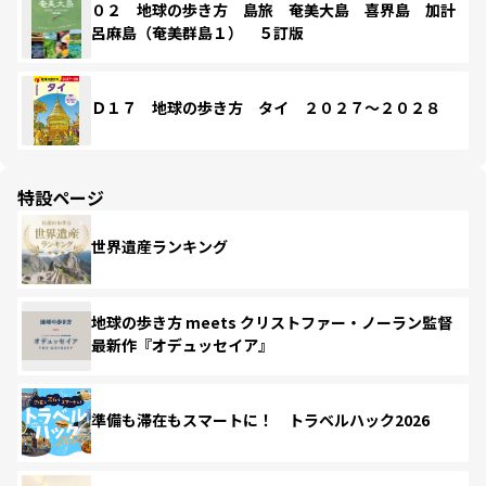
０２ 地球の歩き方 島旅 奄美大島 喜界島 加計
呂麻島（奄美群島１） ５訂版
Ｄ１７ 地球の歩き方 タイ ２０２７～２０２８
特設ページ
世界遺産ランキング
地球の歩き方 meets クリストファー・ノーラン監督
最新作『オデュッセイア』
準備も滞在もスマートに！ トラベルハック2026