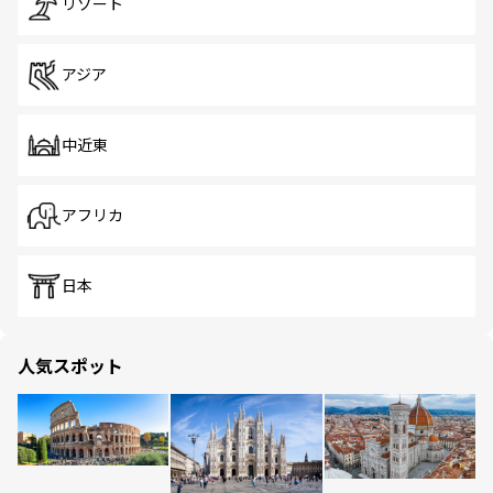
リゾート
アジア
中近東
アフリカ
日本
人気スポット