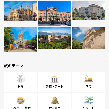
旅のテーマ
飲食
建築・アート
宿泊
イベント・観戦
世界遺産
リゾート