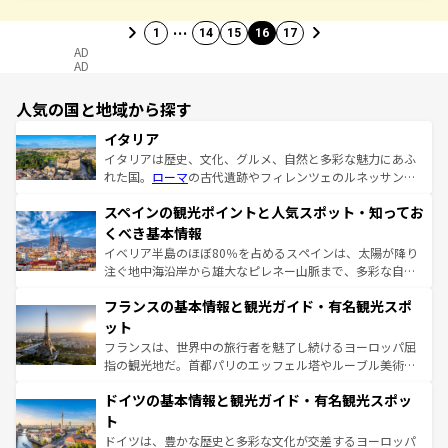
…
1
14
15
16
17
AD
AD
人気の国と地域から探す
イタリア
イタリアは歴史、文化、グルメ、自然と多彩な魅力にあふ
れた国。
ローマ
の古代遺跡やフィレンツェのルネッサンス
美術、ヴェネツィアの運河など、歴史あるスポットはもち
スペインの観光ポイントと人気スポット・知ってお
ろん、トスカーナの美しい田園風景やアマルフィ海岸の絶
景など、自然景観も見逃せない。観光の合間には、本場の
くべき基本情報
ピザやパスタなど、絶品のイタリア料理を堪能することも
イベリア半島のほぼ80％を占めるスペインは、太陽が降り
できる。朝目覚めてから夜眠るまで、すべての瞬間を楽し
注ぐ地中海沿岸から雄大なピレネー山脈まで、多彩な自然
ませてくれるイタリアで、忘れられない旅をしてみよう！
と文化が詰まったヨーロッパ屈指の旅行先だ。多様な地域
なお、新着のイタリア情報は
コンテンツ一覧
を参照してほ
フランスの基本情報と観光ガイド・有名観光スポ
文化が根付くこの国では、情熱的なフラメンコ、熱気あふ
しい。
れる闘牛、そして美味しいタパスが生活の一部となってい
ット
る。首都マドリードの洗練された雰囲気や、バルセロナの
フランスは、世界中の旅行者を魅了し続けるヨーロッパ屈
アートに溢れた街角から、地方では古代ローマ遺跡や中世
指の観光地だ。首都パリのエッフェル塔やルーブル美術館
の城塞都市、穏やかなビーチリゾートまで多彩な表情を見
といった象徴的なスポットから、田舎町の古風な美しさま
せる。地方によって風土や気候が異なるスペインはその個
ドイツの基本情報と観光ガイド・有名観光スポッ
で、幅広い魅力が詰まっている。華麗な宮殿、歴史的な大
性で訪れる人を魅了する。 なお、新着のスペイン情報は
コ
聖堂、美しいビーチ、そして豊かな自然が、訪れる者を心
ト
ンテンツ一覧
を参照してほしい。
から魅了する。また、フランスは美食の国としても知ら
ドイツは、豊かな歴史と多彩な文化が交差するヨーロッパ