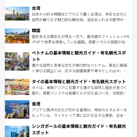
情報は
コンテンツ一覧
を参照してほしい。
れるおもてなしの心で訪れる人々を迎えてくれるハワイの
ストラリア東海岸北部に広がる大サンゴ礁地帯グレートバ
人々、おいしいローカルフードやハワイアンミュージッ
台湾
リアリーフや大陸中央部にそびえるウルル（エアーズロッ
ク、伝統的なフラダンスなど、すべてがハワイの魅力を彩
ク）、タスマニアの美しい原生林やケアンズの熱帯雨林な
日本から約４時間ほどでたどり着く台湾は、多彩な文化と
っている。訪れるたびに新しい発見と感動が待っているハ
ど、見どころがたくさん。また、カフェやワイン、オージ
自然が織りなす魅力的な観光地。活気あふれる大都市の台
ワイを、存分に味わってほしい。 なお、新着のハワイ情報
ービーフなどの食文化も豊かで、美味しいものであふれて
北やノスタルジックな町並みが人気な九份（ジォウフェ
は
コンテンツ一覧
を参照してほしい。
韓国
いる。アクティビティも充実しており、サーフィンやダイ
ン）、静ひつな山岳地帯である台湾東部など、都市の喧騒
ビング、ハイキングなど、アウトドア好きにはたまらな
と山間の静けさが共存しており、訪れる人に新しい発見と
歴史ある王朝文化が残る一方で、最先端のファッションやK
い。オーストラリアの多彩な魅力を存分に味わいつくそ
驚きをもたらしてくれる。また、奥深い台湾の食文化も魅
-POPで世界を席巻している韓国。首都ソウルの宮殿や伝統
う。 なお、新着のオーストラリア情報は
コンテンツ一覧
を
力で、夜市などの屋台グルメから高級料理、ヘルシーで美
家屋が並ぶエリアでは韓国の歴史と文化に浸ることがで
参照してほしい。
ベトナムの基本情報と観光ガイド・有名観光スポ
容にもいいと評判のスイーツなど、バラエティ豊かな料理
き、地方に足を延ばせば四季折々の自然美を楽しむことが
が味わえる。 なお、新着の台湾情報は
コンテンツ一覧
を参
できる。そして、キムチや焼肉、絶品のストリートフード
ット
照してほしい。
まで、さまざまな韓国料理が待っている。夜には、韓国な
豊かな自然と多様な文化が魅力的なベトナム。南北に細長
らではのナイトライフも堪能できる。あたたかいホスピタ
く伸びる国土には、広大な田園風景や青々とした山々、世
リティに包まれながら、韓国の多彩な魅力を心ゆくまで味
界遺産に登録された壮大な自然景観が点在し、都市部では
わってみてほしい。 なお、新着の韓国情報は
コンテンツ一
タイの基本情報と観光ガイド・有名観光スポット
急速な発展と共に伝統が息づく。ハノイの古い町並みやホ
覧
を参照してほしい。
ーチミン市のフランス統治時代の建物も、独特の雰囲気を
タイは、東南アジアに位置する豊かな自然と歴史が息づく
醸し出している。また、バラエティの豊かさとおいしさで
国だ。首都バンコクは高層ビルが立ち並ぶ一方、伝統的な
世界中の食通を魅了してやまないベトナム料理も魅力のひ
寺院や市場がいたるところに点在し、古きよき文化と現代
香港
とつ。フォーやバインミー、ベトナムコーヒーなどは、ぜ
の活気が交差している。北部ではチェンマイなどの山岳地
ひ現地で味わいたい。どの地域を訪れてもあたたかい人々
帯で自然と触れ合い、南部ではプーケットやクラビの美し
アジアと西洋の文化が交わる香港は、特有のエネルギーを
が旅行者を迎えてくれるので、きっと忘れられない旅にな
いビーチでリゾート気分を楽しむことができる。タイ料理
もっている。ヴィクトリア湾に広がる壮大な景色、近未来
るはずだ。 なお、新着のベトナム情報は
コンテンツ一覧
を
は世界的に有名で、屋台から高級レストランまで味覚を刺
的なアートスポット、そして歴史と現代が融合した町並
参照してほしい。
シンガポールの基本情報と観光ガイド・有名観光
激する。気候は一年中温暖で、どの季節にも異なる楽しみ
み、どこを訪れても感動するはず。観光スポットが密集し
が待っている。親しみやすいタイの人々、仏教を中心とし
ており、効率よく見どころを回れるのも魅力。息をのむよ
スポット
た文化、そして多様な観光資源が、訪れる旅人を魅了し続