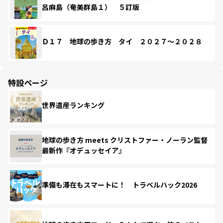
呂麻島（奄美群島１） ５訂版
Ｄ１７ 地球の歩き方 タイ ２０２７～２０２８
特設ページ
世界遺産ランキング
地球の歩き方 meets クリストファー・ノーラン監督
最新作『オデュッセイア』
準備も滞在もスマートに！ トラベルハック2026