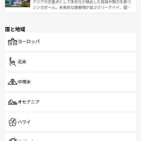
うな絶景から文化的な体験まで、香港を存分に楽しみ尽く
アジアの交差点として多文化が融合した独自の魅力を放つ
ける。 なお、新着のタイ情報は
コンテンツ一覧
を参照して
そう。 なお、新着の香港情報は
コンテンツ一覧
を参照して
シンガポール。未来的な建築物が並ぶマリーナベイ、歴史
ほしい。
ほしい。
と伝統を感じられるエスニックタウン、多数の緑豊かな公
園や自然保護区など、自然が調和した近代的な景観と文化
の多様性あふれるカラフルな町は、どこを歩いても新しい
国と地域
発見がある。さらに、治安のよさや充実した公共交通機関
も、旅行者にとっては魅力的なポイント。グルメも豊富
で、ホーカーズは地元の風情を楽しめる外せないスポット
ヨーロッパ
だ。訪れる人を飽きさせないシンガポールで、多様な魅力
を体感しよう。 なお、新着のシンガポール情報は
コンテン
ツ一覧
を参照してほしい。
北米
中南米
オセアニア
ハワイ