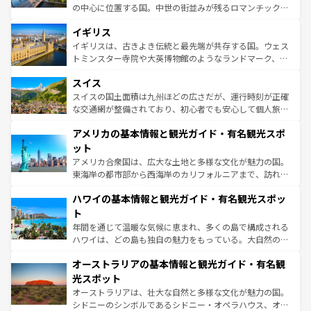
れ、フランス料理はユネスコ無形文化遺産にも登録されて
の中心に位置する国。中世の街並みが残るロマンチック街
いる。シャンパンの発祥地であるランス、プロヴァンスの
道から、未来を先取りするようなモダンな都市まで多様な
香り高いラベンダー畑など、多彩な楽しみ方が可能だ。さ
イギリス
顔を持つこの国は、どこを歩いても飽きることがない。ベ
らに、パリ以外の地域にも魅力が溢れており、どの街角に
ルリンの文化的活気、バイエルン州のアルプスの絶景、そ
イギリスは、古きよき伝統と最先端が共存する国。ウェス
も豊かな歴史と文化が息づいている。パリ以外の個性あふ
してライン川沿いのワイン畑といった風景は必見。ビール
トミンスター寺院や大英博物館のようなランドマーク、歴
れる地方に足を運ぶとそれぞれで全く異なる文化を体験で
とソーセージを味わいながら地元の人と過ごす楽しい時間
史ある大学都市、美しい丘陵地帯や牧歌的な風景など、エ
きるだろう。 なお、新着のフランス情報は
コンテンツ一覧
スイス
は、お酒好きな人にはぜひ体験してほしい。 なお、新着の
リアごとに異なる魅力がある。また、優雅なアフタヌーン
を参照してほしい。
ドイツ情報は
コンテンツ一覧
を参照してほしい。
ティー、ビール好きにはたまらない英国パブ、サッカー観
スイスの国土面積は九州ほどの広さだが、運行時刻が正確
戦など、本場だからこそできる体験も豊富。イギリスを旅
な交通網が整備されており、初心者でも安心して個人旅行
して楽しみつくそう。 なお、新着のイギリス情報は
コンテ
を楽しめる。日本同様に時刻表どおりの旅が可能だ。中世
アメリカの基本情報と観光ガイド・有名観光スポ
ンツ一覧
を参照してほしい。
の建物がそのまま残る町や、スイスならではのユニークな
博物館もあり、アルプス観光だけでなく町歩きも満喫する
ット
ことができる。国民の所得が高いため物価も高いが、旅行
アメリカ合衆国は、広大な土地と多様な文化が魅力の国。
者向けの交通パス提供のサービスもあり、うまく活用すれ
東海岸の都市部から西海岸のカリフォルニアまで、訪れる
ば市内交通費無料で観光を楽しむこともできる。 なお、新
場所ごとに異なる風景と体験が待っている。ニューヨーク
着のスイス情報は
コンテンツ一覧
を参照してほしい。
ハワイの基本情報と観光ガイド・有名観光スポッ
のような巨大都市は、観光、ショッピング、エンターテイ
ンメントが詰まった刺激的なスポットだ。一方、アメリカ
ト
西部には大自然が広がり、グランドキャニオンやイエロー
年間を通じて温暖な気候に恵まれ、多くの島で構成される
ストーン国立公園といった絶景が堪能できる。さらに、南
ハワイは、どの島も独自の魅力をもっている。大自然の神
部のニューオーリンズでは、音楽と美食が融合した独特の
秘を感じたいなら、火山が生み出した壮大な景観を誇るハ
文化が魅力。旅行者はアメリカの各地域で異なる魅力を楽
オーストラリアの基本情報と観光ガイド・有名観
ワイ島は見逃せない。また、定番の観光地といえばオアフ
しみながら、その多様性と豊かな歴史を感じることができ
島だが、静かな自然を求めるならマウイ島やカウアイ島が
光スポット
るだろう。車でのロードトリップや列車の旅も、アメリカ
おすすめ。エメラルドグリーンに輝く海をはじめ、豊かな
オーストラリアは、壮大な自然と多様な文化が魅力の国。
ならではの贅沢な旅のスタイルだ。 なお、新着のアメリカ
文化や歴史が息づいている。「アロハスピリット」と呼ば
シドニーのシンボルであるシドニー・オペラハウス、オー