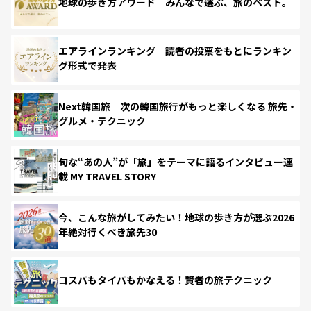
地球の歩き方アワード みんなで選ぶ、旅のベスト。
エアラインランキング 読者の投票をもとにランキン
グ形式で発表
Next韓国旅 次の韓国旅行がもっと楽しくなる 旅先・
グルメ・テクニック
旬な“あの人”が「旅」をテーマに語るインタビュー連
載 MY TRAVEL STORY
今、こんな旅がしてみたい！地球の歩き方が選ぶ2026
年絶対行くべき旅先30
コスパもタイパもかなえる！賢者の旅テクニック