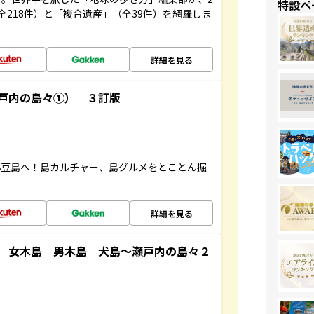
特設ペ
全218件）と「複合遺産」（全39件）を網羅しま
詳細を見る
戸内の島々①） ３訂版
小豆島へ！島カルチャー、島グルメをとことん掘
詳細を見る
 女木島 男木島 犬島～瀬戸内の島々２