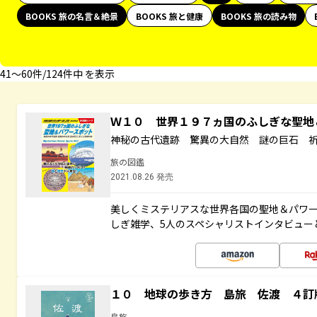
BOOKS 旅の名言＆絶景
BOOKS 旅と健康
BOOKS 旅の読み物
41〜60件/124件中 を表示
Ｗ１０ 世界１９７ヵ国のふしぎな聖
神秘の古代遺跡 驚異の大自然 謎の巨石 
旅の図鑑
2021.08.26 発売
美しくミステリアスな世界各国の聖地＆パワ
しぎ雑学、5人のスペシャリストインタビュー
１０ 地球の歩き方 島旅 佐渡 ４訂
島旅