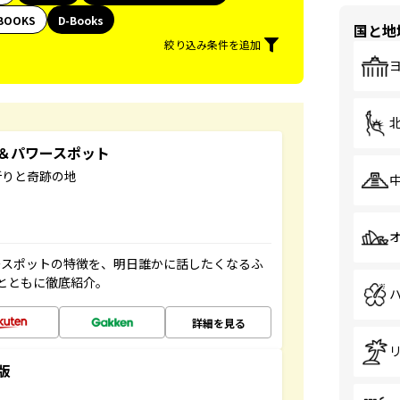
BOOKS
D-Books
国と地
絞り込み条件を追加
地＆パワースポット
祈りと奇跡の地
ースポットの特徴を、明日誰かに話したくなるふ
とともに徹底紹介。
詳細を見る
版