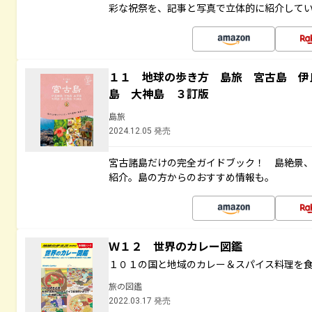
彩な祝祭を、記事と写真で立体的に紹介して
１１ 地球の歩き方 島旅 宮古島 伊
島 大神島 ３訂版
島旅
2024.12.05 発売
宮古諸島だけの完全ガイドブック！ 島絶景
紹介。島の方からのおすすめ情報も。
Ｗ１２ 世界のカレー図鑑
１０１の国と地域のカレー＆スパイス料理を
旅の図鑑
2022.03.17 発売