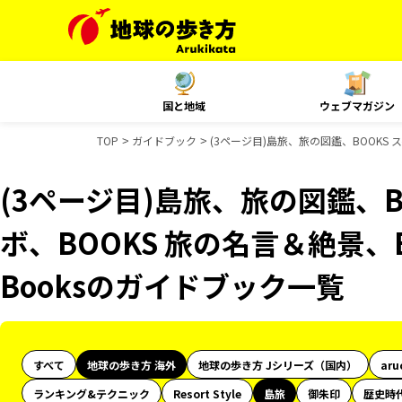
国と地域
ウェブマガジン
TOP
ガイドブック
(3ページ目)島旅、旅の図鑑、BOOKS 
(3ページ目)島旅、旅の図鑑、B
ボ、BOOKS 旅の名言＆絶景、B
Booksのガイドブック一覧
すべて
地球の歩き方 海外
地球の歩き方 Jシリーズ（国内）
aru
ランキング&テクニック
Resort Style
島旅
御朱印
歴史時