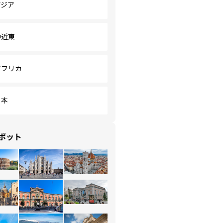
アジア
中近東
アフリカ
日本
ポット