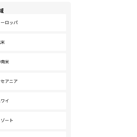
域
ヨーロッパ
北米
中南米
オセアニア
ハワイ
リゾート