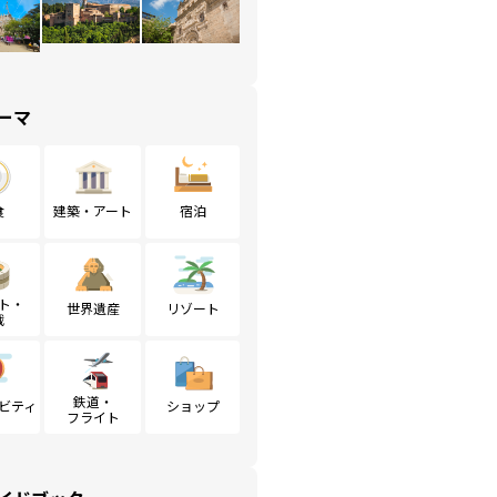
ーマ
食
建築・アート
宿泊
ト・
世界遺産
リゾート
戦
鉄道・
ビティ
ショップ
フライト